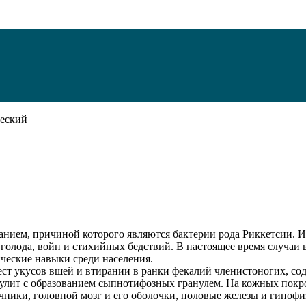
еский
нием, причиной которого являются бактерии рода Риккетсии. И
голода, войн и стихийных бедствий. В настоящее время случаи
ические навыки среди населения.
ест укусов вшей и втирании в ранки фекалий членистоногих, с
скулит с образованием сыпнотифозных гранулем. На кожных покр
ечники, головной мозг и его оболочки, половые железы и гипофи