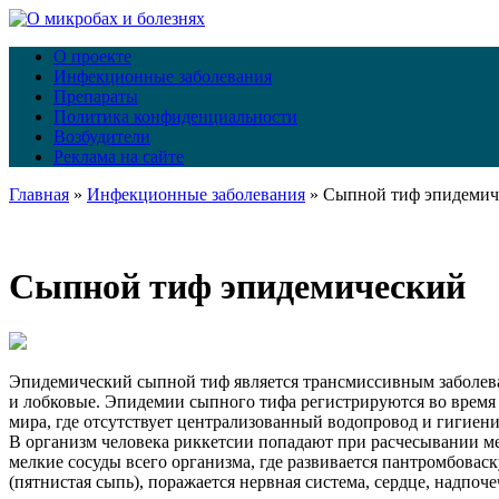
О проекте
Инфекционные заболевания
Препараты
Политика конфиденциальности
Возбудители
Реклама на сайте
Главная
»
Инфекционные заболевания
»
Cыпной тиф эпидемич
Cыпной тиф эпидемический
Эпидемический сыпной тиф является трансмиссивным заболева
и лобковые. Эпидемии сыпного тифа регистрируются во время 
мира, где отсутствует централизованный водопровод и гигиен
В организм человека риккетсии попадают при расчесывании м
мелкие сосуды всего организма, где развивается пантромбова
(пятнистая сыпь), поражается нервная система, сердце, надпоч