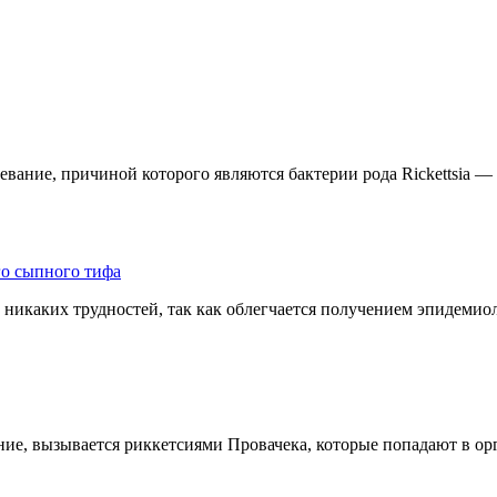
ание, причиной которого являются бактерии рода Rickettsia — 
го сыпного тифа
никаких трудностей, так как облегчается получением эпидемиол
е, вызывается риккетсиями Провачека, которые попадают в ор