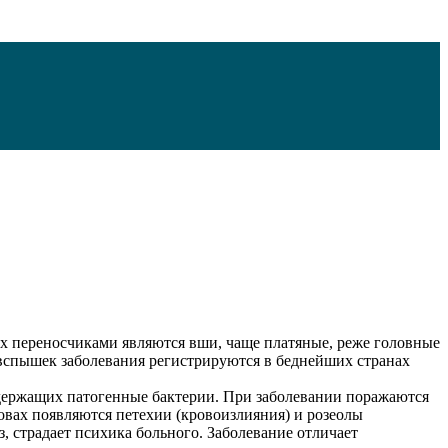
х переносчиками являются вши, чаще платяные, реже головные
 вспышек заболевания регистрируются в беднейших странах
одержащих патогенные бактерии. При заболевании поражаются
овах появляются петехии (кровоизлияния) и розеолы
з, страдает психика больного. Заболевание отличает