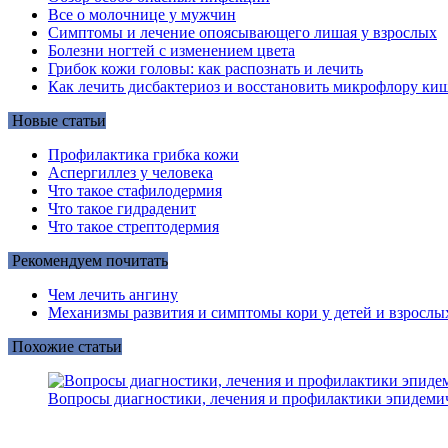
Все о молочнице у мужчин
Симптомы и лечение опоясывающего лишая у взрослых
Болезни ногтей с изменением цвета
Грибок кожи головы: как распознать и лечить
Как лечить дисбактериоз и восстановить микрофлору киш
Новые статьи
Профилактика грибка кожи
Аспергиллез у человека
Что такое стафилодермия
Что такое гидраденит
Что такое стрептодермия
Рекомендуем почитать
Чем лечить ангину
Механизмы развития и симптомы кори у детей и взрослы
Похожие статьи
Вопросы диагностики, лечения и профилактики эпидеми