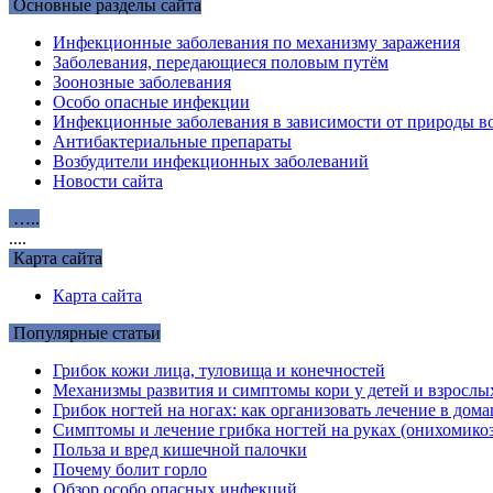
Основные разделы сайта
Инфекционные заболевания по механизму заражения
Заболевания, передающиеся половым путём
Зоонозные заболевания
Особо опасные инфекции
Инфекционные заболевания в зависимости от природы во
Антибактериальные препараты
Возбудители инфекционных заболеваний
Новости сайта
…..
....
Карта сайта
Карта сайта
Популярные статьи
Грибок кожи лица, туловища и конечностей
Механизмы развития и симптомы кори у детей и взрослы
Грибок ногтей на ногах: как организовать лечение в до
Симптомы и лечение грибка ногтей на руках (онихомикоз
Польза и вред кишечной палочки
Почему болит горло
Обзор особо опасных инфекций