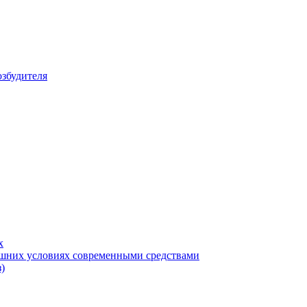
збудителя
х
машних условиях современными средствами
)