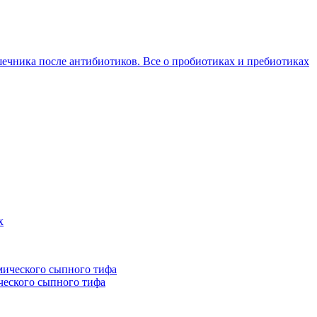
ечника после антибиотиков. Все о пробиотиках и пребиотиках
х
ческого сыпного тифа