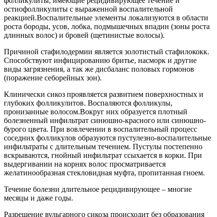
фолликулиты, имеющие рецидивирующее течение и
остиофолликулиты с выраженной воспалительной
реакцией.Воспалительные элементы локализуются в области
роста бороды, усов, лобка, подмышечных впадин (зоны роста
длинных волос) и бровей (щетинистые волосы).
Причиной стафилодермии является золотистый стафилококк.
Способствуют инфицированию бритье, насморк и другие
виды загрязнения, а так же дисбаланс половых гормонов
(поражение себорейных зон).
Клинически сикоз проявляется развитием поверхностных и
глубоких фолликулитов. Воспаляются фолликулы,
пронизанные волосом.Вокруг них образуется плотный
болезненный инфильтрат синюшно-красного или синюшно-
бурого цвета. При вовлечении в воспалительный процесс
соседних фолликулов образуются пустулезно-воспалительные
инфильтраты с длительным течением. Пустулы постепенно
вскрываются, гнойный инфильтрат ссыхается в корки. При
выдергивании на корнях волос просматривается
желатинообразная стекловидная муфта, пропитанная гноем.
Течение болезни длительное рецидивирующее – многие
месяцы и даже годы.
Разрешение вульгарного сикоза происходит без образования