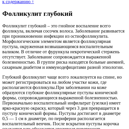
к содержанию ↑
Фолликулит глубокий
Фолликулит глубокий – это гнойное воспаление всего
фолликула, включая сосочек волоса. Заболевание развивается
при проникновении инфекции из остиофолликулита.
Морфологическим элементом является фолликулярная
пустула, окруженная возвышающимся воспалительным
валиком. В отличие от фурункула некротический стержень
отсутствует. Заболевание сопровождается выраженной
болезненностью. В группе риска находятся больные анемией,
сахарным диабетом и иммунодефицитами разной этиологии.
Глубокий фолликулит чаще всего локализуется на спине, но
может регистрироваться на любом участке кожи, где
располагаются фолликулы.При заболевании на коже
образуются глубокие фолликулярные пустулы конической
формы, сопровождающиеся выраженной болезненностью.
Первоначально воспалительный инфильтрат (узелки) имеет
ярко-красную окраску, который через 3 дня превращается в
пустулу конической формы. Пустулы достигают в диаметре
0,5 — 1 см в диаметре, по периферии располагается
воспалительный венчик. После вскрытия пустулы корочка
ссыхается или обнажается эрозивная поверхность.