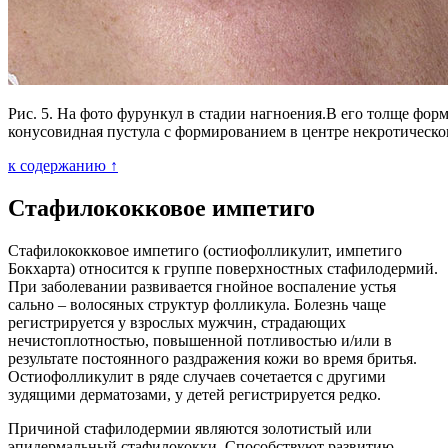
Рис. 5. На фото фурункул в стадии нагноения.В его толще фор
конусовидная пустула с формированием в центре некротическо
к содержанию ↑
Стафилококковое импетиго
Стафилококковое импетиго (остиофолликулит, импетиго
Бокхарта) относится к группе поверхностных стафилодермий.
При заболевании развивается гнойное воспаление устья
сально – волосяных структур фолликула. Болезнь чаще
регистрируется у взрослых мужчин, страдающих
нечистоплотностью, повышенной потливостью и/или в
результате постоянного раздражения кожи во время бритья.
Остиофолликулит в ряде случаев сочетается с другими
зудящими дерматозами, у детей регистрируется редко.
Причиной стафилодермии являются золотистый или
эпидермальный стафилококки. Способствуют развитию