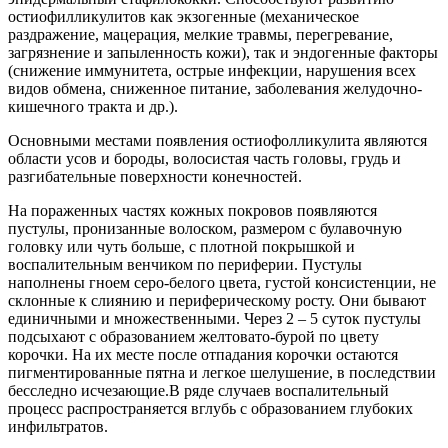
остиофилликулитов как экзогенные (механическое
раздражение, мацерация, мелкие травмы, перегревание,
загрязнение и запыленность кожи), так и эндогенные факторы
(снижение иммунитета, острые инфекции, нарушения всех
видов обмена, сниженное питание, заболевания желудочно-
кишечного тракта и др.).
Основными местами появления остиофолликулита являются
области усов и бороды, волосистая часть головы, грудь и
разгибательные поверхности конечностей.
На пораженных частях кожных покровов появляются
пустулы, пронизанные волоском, размером с булавочную
головку или чуть больше, с плотной покрышкой и
воспалительным венчиком по периферии. Пустулы
наполнены гноем серо-белого цвета, густой консистенции, не
склонные к слиянию и периферическому росту. Они бывают
единичными и множественными. Через 2 – 5 суток пустулы
подсыхают с образованием желтовато-бурой по цвету
корочки. На их месте после отпадания корочки остаются
пигментированные пятна и легкое шелушение, в последствии
бесследно исчезающие.В ряде случаев воспалительный
процесс распространяется вглубь с образованием глубоких
инфильтратов.