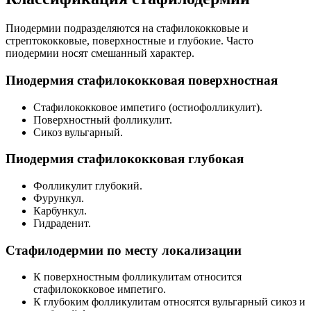
Пиодермии подразделяются на стафилококковые и
стрептококковые, поверхностные и глубокие. Часто
пиодермии носят смешанный характер.
Пиодермия стафилококковая поверхностная
Стафилококковое импетиго (остиофолликулит).
Поверхностный фолликулит.
Сикоз вульгарный.
Пиодермия стафилококковая глубокая
Фолликулит глубокий.
Фурункул.
Карбункул.
Гидраденит.
Стафилодермии по месту локализации
К поверхностным фолликулитам относится
стафилококковое импетиго.
К глубоким фолликулитам относятся вульгарный сикоз и