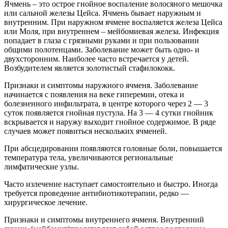
Ячмень – это острое гнойное воспаление волосяного мешочка
или сальной железы Цейса. Ячмень бывает наружным и
внутренним. При наружном ячмене воспаляется железа Цейса
или Моля, при внутреннем – мейбомиевая железа. Инфекция
попадает в глаза с грязными руками и при пользовании
общими полотенцами. Заболевание может быть одно- и
двухсторонним. Наиболее часто встречается у детей.
Возбудителем является золотистый стафилококк.
Признаки и симптомы наружного ячменя. Заболевание
начинается с появления на веке гиперемии, отека и
болезненного инфильтрата, в центре которого через 2 — 3
суток появляется гнойная пустула. На 3 — 4 сутки гнойник
вскрывается и наружу выходит гнойное содержимое. В ряде
случаев может появиться нескольких ячменей.
При абсцедировании появляются головные боли, повышается
температура тела, увеличиваются региональные
лимфатические узлы.
Часто излечение наступает самостоятельно и быстро. Иногда
требуется проведение антибиотикотерапии, редко —
хирургическое лечение.
Признаки и симптомы внутреннего ячменя. Внутренний