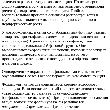
зеленую окраску и густую консистенцию. По периферии
фолликулярной пустулы имеется эритематозно-отечная зона
(венчик) с выраженной инфильтрацией. Гнойно-
воспалительный процесс в основном распространяется в
глубину. Высыпания не имеют тенденцию к слиянию и
периферическому росту.
У новорожденных в связи со слаборазвитым фолликулярным
аппаратом при стафилококковом инфицировании возникают
пузыри (буллы). Причиной буллезных стафилодермий
являются стафилококки 2-й фаговой группы. Они
вырабатывают эксфолиативный токсин, который повреждает
десмоиды шиповатого слоя эпидермиса, из-за чего
происходит его отслоение с последующим образованием
пузырей и щелей.
Одновременное поражение стафилококками и микоплазмой
обуславливает более тяжелое поражение, чем моноинфекция.
Фолликулит является гнойным воспалением волосяного
фолликула. Если воспалительный процесс затрагивает только
устье фолликула, то развивается
остиофолликулит
(стафилококковое импетиго). При проникновении воспаления
вглубь волосяного фолликула на 2/3 развивается
поверхностный фолликулит
. При вовлечении в