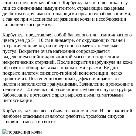
спина и поясничная область.Карбункулы часто возникают у
лиц со сниженным иммунитентом, страдающие сахарным
диабетом и другими истощающими организм заболеваниями,
а так же при массивном загрязнении кожи и несоблюдении
гигиенического режима.
Карбункул представляет собой багрового или темно-красного
цвета узел до 5 – 10 см в диаметре, от окружающих тканей
отграничен нечетко, на поверхности имеется несколько
пустул. Вскрытие очага нагноения сопровождается
выделением гнойно-кровянистой массы и отторжением
некротических стержней. После вскрытия карбункула на коже
образуется обширная язва с подрытыми краями. Ее дно
покрыто налетом слизисто-гнойной консистенции, легко
кровоточит. Постепенно язвенный дефект очищается от
налета и заполняется грануляциями. Заживление происходит в
течение 2 – 4 недель с образованием глубоко втянутого рубца.
Заболевание протекает с ярко выраженными симптомами
интоксикации.
Карбункулы чаще всего бывают одиночными. Из осложнений
наиболее опасными являются флебиты, тромбозы синусов
головного мозга и сепсис.