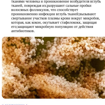
тканями человека и проникновение возбудителя вглубь
тканей, повреждая их;разрушают сальные пробки
волосяных фолликулов, что способствует
проникновению инфекции вглубь тканей;вызывают
свертывание участков плазмы крови вокруг микробов,
которая, как кокон, окутывает стафилококк, защищая
его;защищают микробную популяцию от действия
антибиотиков.