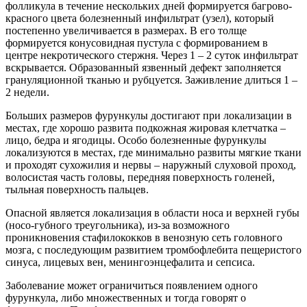
фолликула в течение нескольких дней формируется багрово-
красного цвета болезненный инфильтрат (узел), который
постепенно увеличивается в размерах. В его толще
формируется конусовидная пустула с формированием в
центре некротического стержня. Через 1 – 2 суток инфильтрат
вскрывается. Образованный язвенный дефект заполняется
грануляционной тканью и рубцуется. Заживление длиться 1 –
2 недели.
Больших размеров фурункулы достигают при локализации в
местах, где хорошо развита подкожная жировая клетчатка –
лицо, бедра и ягодицы. Особо болезненные фурункулы
локализуются в местах, где минимально развиты мягкие ткани
и проходят сухожилия и нервы – наружный слуховой проход,
волосистая часть головы, передняя поверхность голеней,
тыльная поверхность пальцев.
Опасной является локализация в области носа и верхней губы
(носо-губного треугольника), из-за возможного
проникновения стафилококков в венозную сеть головного
мозга, с последующим развитием тромбофлебита пещеристого
синуса, лицевых вен, менингоэнцефалита и сепсиса.
Заболевание может ограничиться появлением одного
фурункула, либо множественных и тогда говорят о