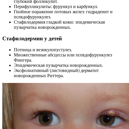
глубокий фолликулит.
Перифулликулиты: фурункул и карбункул.
Гнойное поражение потовых желез: гидраденит и
псевдофурункулез.
Стафилодермия гладкой кожи: эпидемическая
пузырчатка новорожденных.
Стафилодермии у детей
Потница и везикулопустулез.
Множественные абсцессы или псевдофурункулез
Фингера.
Эпидемическая пузырчатка новорожденных.
Эксфолиативный (листовидный) дерматит
новорожденных Риттера.