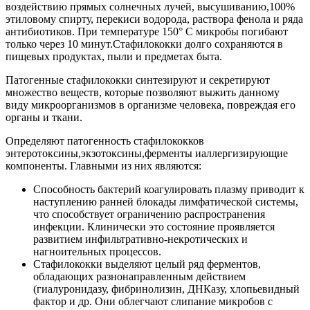
воздействию прямых солнечных лучей, высушиванию,100%
этиловому спирту, перекиси водорода, раствора фенола и ряда
антибиотиков. При температуре 150° С микробы погибают
только через 10 минут.Стафилококки долго сохраняются в
пищевых продуктах, пыли и предметах быта.
Патогенные стафилококки синтезируют и секретируют
множество веществ, которые позволяют выжить данному
виду микроорганизмов в организме человека, повреждая его
органы и ткани.
Определяют патогенность стафилококков
энтеротоксины,экзотоксины,ферменты иаллергизирующие
компоненты. Главными из них являются:
Способность бактерий коагулировать плазму приводит к
наступлению ранней блокады лимфатической системы,
что способствует ограничению распространения
инфекции. Клинически это состояние проявляется
развитием инфильтративно-некротических и
нагноительных процессов.
Стафилококки выделяют целый ряд ферментов,
обладающих разнонаправленным действием
(гиалуронидазу, фибринолизин, ДНКазу, хлопьевидный
фактор и др. Они облегчают слипание микробов с