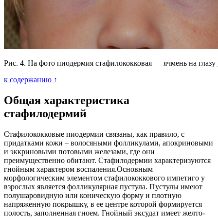
Рис. 4. На фото пиодермия стафилококковая — ячмень на глазу 
к содержанию ↑
Общая характеристика
стафилодермий
Стафилококковые пиодермии связаны, как правило, с
придатками кожи – волосяными фолликулами, апокриновыми
и эккриновыми потовыми железами, где они
преимущественно обитают. Стафилодермии характеризуются
гнойным характером воспаления.Основным
морфологическим элементом стафилококкового импетиго у
взрослых является фолликулярная пустула. Пустулы имеют
полушаровидную или коническую форму и плотную
напряженную покрышку, в ее центре которой формируется
полость, заполненная гноем. Гнойный эксудат имеет желто-