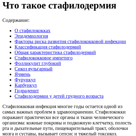
Что такое стафилодермия
Содержание:
О стафилококках
Эпидемиология
Факторы риска развития стафилококковой инфекции
Классификация стафилодермий
Общая характеристика стафилодермий
Стафилококковое импетиго
Фолликулит глубокий
Сикоз вульгарный
Ячмень
Фурункул
Карбункул
Гидраденит
Стафилодермии у детей грудного возраста
Стафилокковая инфекция многие годы остается одной из
самых важных проблем в здравоохранении. Стафилококки
поражают практически все органы и ткани человеческого
организма: кожные покровы и подкожную клетчатку, полость
рта и дыхательные пути, пищеварительный тракт, оболочки
мозга и суставы, вызывает сепсис и тяжелый токсикоз.