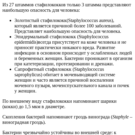
Из 27 штаммов стафилококков только 3 штамма представляют
наибольшую опасность для человека:
Золотистый стафилококк(Staphylococcus aureus),
который является причиной более 100 заболеваний.
Представляет наибольшую опасность для человека.
Эпидермальный стафилококк (Staphylococcus
epidermidis)всегда присутствует на коже человека и не
приносят практически никакого вреда. Развитие
инфекции в основном происходит у ослабленных людей
и беременных женщин. Бактерии проникают в организм
при катетеризации, протезировании и дренажи.
Сапрофитный стафилококк (Staphylococcus
saprophylicus) обитает в мочевыводящей системе
женщин и часто является причиной воспаления
мочевого пузыря, мочеиспускательного канала и почек
у женщин.
По внешнему виду стафилококки напоминают шарики
(кокки) до 1,5 мкм в диаметре.
Скопления бактерий напоминают гроздь винограда (
Staphylе –
виноградная гроздь).
Бактерии чрезвычайно устойчивы во внешней среде: к