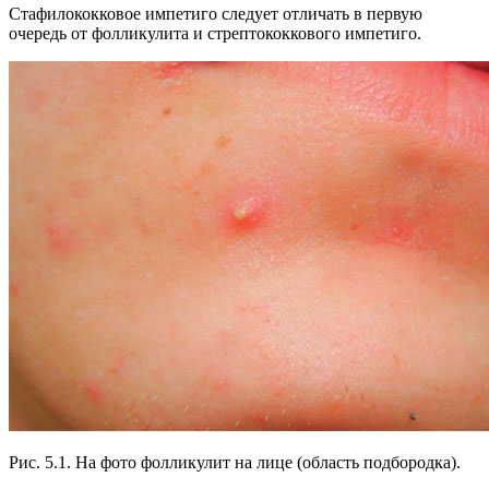
Стафилококковое импетиго следует отличать в первую
очередь от фолликулита и стрептококкового импетиго.
Рис. 5.1. На фото фолликулит на лице (область подбородка).