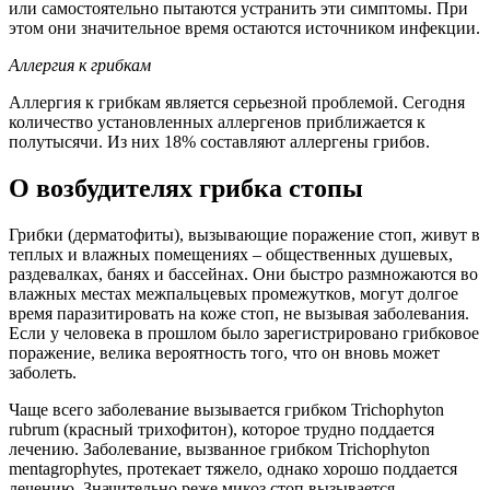
или самостоятельно пытаются устранить эти симптомы. При
этом они значительное время остаются источником инфекции.
Аллергия к грибкам
Аллергия к грибкам является серьезной проблемой. Сегодня
количество установленных аллергенов приближается к
полутысячи. Из них 18% составляют аллергены грибов.
О возбудителях грибка стопы
Грибки (дерматофиты), вызывающие поражение стоп, живут в
теплых и влажных помещениях – общественных душевых,
раздевалках, банях и бассейнах. Они быстро размножаются во
влажных местах межпальцевых промежутков, могут долгое
время паразитировать на коже стоп, не вызывая заболевания.
Если у человека в прошлом было зарегистрировано грибковое
поражение, велика вероятность того, что он вновь может
заболеть.
Чаще всего заболевание вызывается грибком Trichophyton
rubrum (красный трихофитон), которое трудно поддается
лечению. Заболевание, вызванное грибком Trichophyton
mentagrophytes, протекает тяжело, однако хорошо поддается
лечению. Значительно реже микоз стоп вызывается