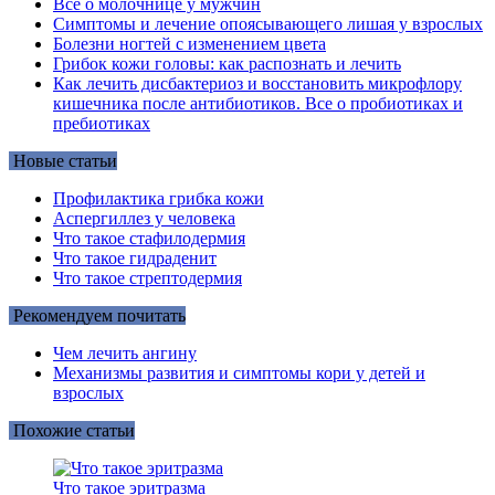
Все о молочнице у мужчин
Симптомы и лечение опоясывающего лишая у взрослых
Болезни ногтей с изменением цвета
Грибок кожи головы: как распознать и лечить
Как лечить дисбактериоз и восстановить микрофлору
кишечника после антибиотиков. Все о пробиотиках и
пребиотиках
Новые статьи
Профилактика грибка кожи
Аспергиллез у человека
Что такое стафилодермия
Что такое гидраденит
Что такое стрептодермия
Рекомендуем почитать
Чем лечить ангину
Механизмы развития и симптомы кори у детей и
взрослых
Похожие статьи
Что такое эритразма