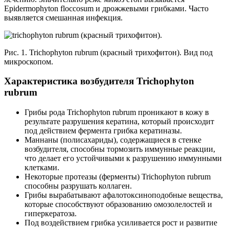
Epidermophyton floccosum и дрожжевыми грибками. Часто
выявляется смешанная инфекция.
Рис. 1. Trichophyton rubrum (красный трихофитон). Вид под
микроскопом.
Характеристика возбудителя Trichophyton
rubrum
Грибы рода Trichophyton rubrum проникают в кожу в
результате разрушения кератина, который происходит
под действием фермента грибка кератиназы.
Маннаны (полисахариды), содержащиеся в стенке
возбудителя, способны тормозить иммунные реакции,
что делает его устойчивыми к разрушению иммунными
клетками.
Некоторые протеазы (ферменты) Trichophyton rubrum
способны разрушать коллаген.
Грибы вырабатывают афалотоксиноподобные вещества,
которые способствуют образованию омозолелостей и
гиперкератоза.
Под воздействием грибка усиливается рост и развитие