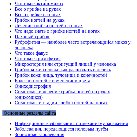
Что такое актиномикоз
Все о грибке на руках
Все о грибке на ногах
Грибок ногтей на руках
Лечение грибка ногтей на ногах
Что надо знать о грибке ногтей на ногах
Паховый грибок
Руброфития — наиболее часто встречающийся микоз у
человека
Что такое фавус
Что такое трихофития
Микроспория или стригущий лишай у человека
Грибок кожи головы: как распознать и лечить
Грибок кожи лица, туловища и конечностей
Болезни ногтей с изменением цвета
Ониходистрофия
Симптомы и лечение грибка ногтей на руках
(онихомикоз)
Симптомы и стадии грибка ногтей на ногах
Основные разделы сайта
Инфекционные заболевания по механизму заражения
Заболевания, передающиеся половым путём
Зоонозные заболевания