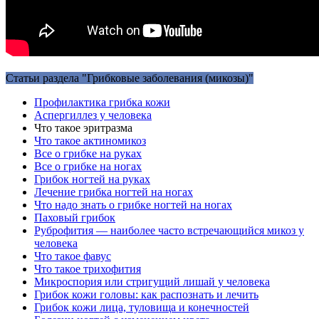
Статьи раздела "Грибковые заболевания (микозы)"
Профилактика грибка кожи
Аспергиллез у человека
Что такое эритразма
Что такое актиномикоз
Все о грибке на руках
Все о грибке на ногах
Грибок ногтей на руках
Лечение грибка ногтей на ногах
Что надо знать о грибке ногтей на ногах
Паховый грибок
Руброфития — наиболее часто встречающийся микоз у
человека
Что такое фавус
Что такое трихофития
Микроспория или стригущий лишай у человека
Грибок кожи головы: как распознать и лечить
Грибок кожи лица, туловища и конечностей