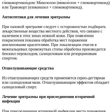
глюкокортикоидом: Микозолон (микозолон + глюкокортикоид)
или Травокорт (изоконазол + глюкокортикоид).
Антисептики для лечения эритразмы
При паховой эритразме следует с осторожностью подбирать
лекарственные вещества местного действия, что связано с
наличием в этих зонах нежной кожи. При появлении
покраснения показана обработка мест поражения
анилиновыми красителями. При локализации очагов в
межпальцевых промежутках стопы обработка производится
бензоил пероксидом, салициловым или резорциновым
спиртом.
Отшелушивающие средства
Из отшелушивающих средств применяется серно-дегтярная
или салициловая мази. Отшелушивающим эффектом обладает
салициловый спирт.
Лечение эритразмы при присоединении вторичной
инфекции
При присоединении вторичной инфекции места поражения