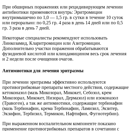
При обширных поражениях или рецидивирующем лечении
антибиотики применяются внутрь: Эритромицин
внутримышечно по 1,0 — 1,5 гр. в сутки в течение 10 суток
или перорально: по 0,25 гр. 4 раза в день 14 дней или по 0,5
гр. 3 раза в день 7 дней.
Некоторые специалисты рекомендуют использовать
Линкозамид, Кларитромицин или Азитромицин.
Дополнительно участки поражения обрабатываются
фузидиевой кислотой или клиндамицином весь срок лечения
и 2 недели после очищения очагов.
Антимиотики для лечения эритразмы
При лечении эритразмы эффективно используются
противогрибковые препараты местного действия, содержащие
кетоконазол (мазь Микозорал, Микокет, Себозол, крем
Микозорал, Микокет, Низорал, Дермазол) или изоконазол
(Травоген), а так же антимиотики, содержащие тербинафин
(мазь Тербинафин, крема Тербинафин, Ламизил, Экзитер,
Экзифин, Тербизил, Термикон, Нафтифин, Фугнотербин).
При выраженном воспалительном компоненте показано
применение противогрибковых препаратов в сочетании с