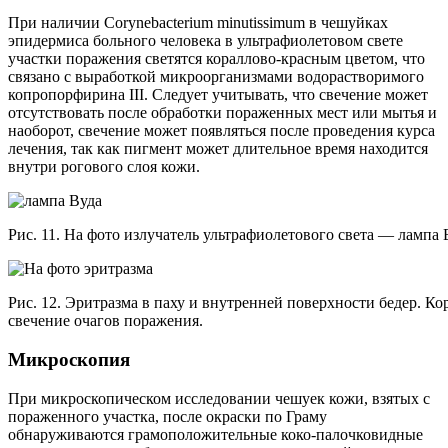
При наличии Corynebacterium minutissimum в чешуйках
эпидермиса больного человека в ультрафиолетовом свете
участки поражения светятся кораллово-красным цветом, что
связано с выработкой микроорганизмами водорастворимого
копропорфирина III. Следует учитывать, что свечение может
отсутствовать после обработки пораженных мест или мытья и
наоборот, свечение может появляться после проведения курса
лечения, так как пигмент может длительное время находится
внутри рогового слоя кожи.
Рис. 11. На фото излучатель ультрафиолетового света — лампа 
Рис. 12. Эритразма в паху и внутренней поверхности бедер. Ко
свечение очагов поражения.
Микроскопия
При микроскопическом исследовании чешуек кожи, взятых с
пораженного участка, после окраски по Граму
обнаруживаются грамоположительные коко-палочковидные