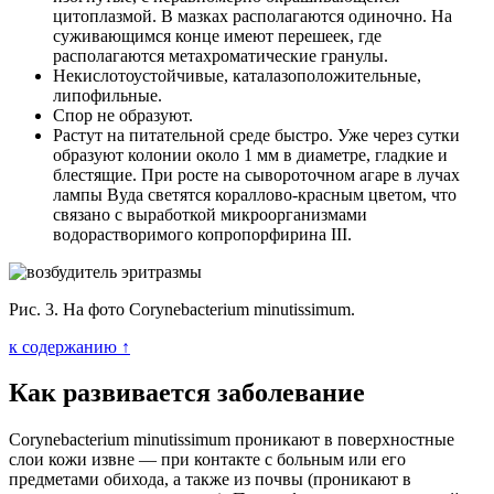
цитоплазмой. В мазках располагаются одиночно. На
суживающимся конце имеют перешеек, где
располагаются метахроматические гранулы.
Некислотоустойчивые, каталазоположительные,
липофильные.
Спор не образуют.
Растут на питательной среде быстро. Уже через сутки
образуют колонии около 1 мм в диаметре, гладкие и
блестящие. При росте на сывороточном агаре в лучах
лампы Вуда светятся кораллово-красным цветом, что
связано с выработкой микроорганизмами
водорастворимого копропорфирина III.
Рис. 3. На фото Corynebacterium minutissimum.
к содержанию ↑
Как развивается заболевание
Corynebacterium minutissimum проникают в поверхностные
слои кожи извне — при контакте с больным или его
предметами обихода, а также из почвы (проникают в