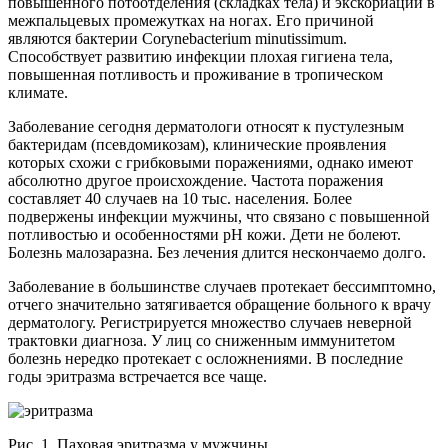
повышенного потоотделения (складках тела) и экскориаций в
межпальцевых промежутках на ногах. Его причиной
являются бактерии Corynebacterium minutissimum.
Способствует развитию инфекции плохая гигиена тела,
повышенная потливость и проживание в тропическом
климате.
Заболевание сегодня дерматологи относят к пустулезным
бактеридам (псевдомикозам), клинические проявления
которых схожи с грибковыми поражениями, однако имеют
абсолютно другое происхождение. Частота поражения
составляет 40 случаев на 10 тыс. населения. Более
подвержены инфекции мужчины, что связано с повышенной
потливостью и особенностями рН кожи. Дети не болеют.
Болезнь малозаразна. Без лечения длится нескончаемо долго.
Заболевание в большинстве случаев протекает бессимптомно,
отчего значительно затягивается обращение больного к врачу
дерматологу. Регистрируется множество случаев неверной
трактовки диагноза. У лиц со сниженным иммунитетом
болезнь нередко протекает с осложнениями. В последние
годы эритразма встречается все чаще.
Рис. 1. Паховая эритразма у мужчины.