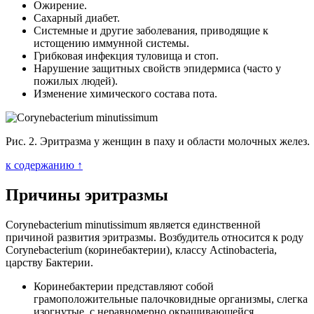
Ожирение.
Сахарный диабет.
Системные и другие заболевания, приводящие к
истощению иммунной системы.
Грибковая инфекция туловища и стоп.
Нарушение защитных свойств эпидермиса (часто у
пожилых людей).
Изменение химического состава пота.
Рис. 2. Эритразма у женщин в паху и области молочных желез.
к содержанию ↑
Причины эритразмы
Corynebacterium minutissimum является единственной
причиной развития эритразмы. Возбудитель относится к роду
Corynebacterium (коринебактерии), классу Actinobacteria,
царству Бактерии.
Коринебактерии представляют собой
грамоположительные палочковидные организмы, слегка
изогнутые, с неравномерно окрашивающейся