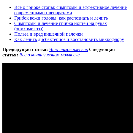
Все о грибке стопы: симптомы и эффективное лечение
современными препаратами
Грибок кожи головы: как распознать и лечить
Симптомы и лечение грибка ногтей на руках
(онихомикоза)
Польза и вред кишечной палочки
Как лечить дисбактериоз и восстановить микрофлору
Предыдущая статья:
Что такое плесень
Следующая
статья:
Все о контагиозном моллюске