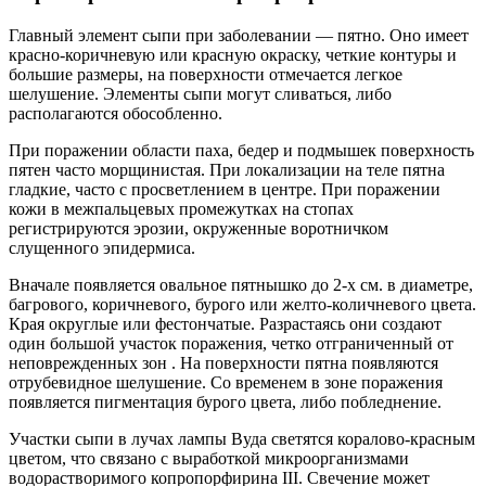
Главный элемент сыпи при заболевании — пятно. Оно имеет
красно-коричневую или красную окраску, четкие контуры и
большие размеры, на поверхности отмечается легкое
шелушение. Элементы сыпи могут сливаться, либо
располагаются обособленно.
При поражении области паха, бедер и подмышек поверхность
пятен часто морщинистая. При локализации на теле пятна
гладкие, часто с просветлением в центре. При поражении
кожи в межпальцевых промежутках на стопах
регистрируются эрозии, окруженные воротничком
слущенного эпидермиса.
Вначале появляется овальное пятнышко до 2-х см. в диаметре,
багрового, коричневого, бурого или желто-количневого цвета.
Края округлые или фестончатые. Разрастаясь они создают
один большой участок поражения, четко отграниченный от
неповрежденных зон . На поверхности пятна появляются
отрубевидное шелушение. Со временем в зоне поражения
появляется пигментация бурого цвета, либо побледнение.
Участки сыпи в лучах лампы Вуда светятся коралово-красным
цветом, что связано с выработкой микроорганизмами
водорастворимого копропорфирина III. Свечение может