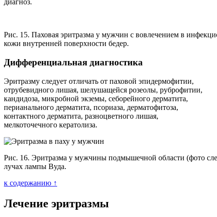
диагноз.
Рис. 15. Паховая эритразма у мужчин с вовлечением в инфекц
кожи внутренней поверхности бедер.
Дифференциальная диагностика
Эритразму следует отличать от паховой эпидермофитии,
отрубевидного лишая, шелушащейся розеолы, руброфитии,
кандидоза, микробной экземы, себорейного дерматита,
перианального дерматита, псориаза, дерматофитоза,
контактного дерматита, разноцветного лишая,
мелкоточечного кератолиза.
Рис. 16. Эритразма у мужчины подмышечной области (фото слев
лучах лампы Вуда.
к содержанию ↑
Лечение эритразмы