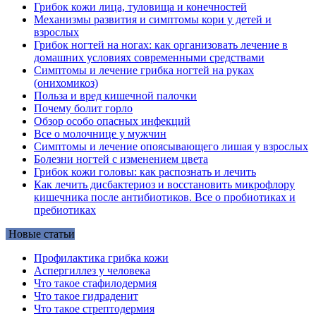
Грибок кожи лица, туловища и конечностей
Механизмы развития и симптомы кори у детей и
взрослых
Грибок ногтей на ногах: как организовать лечение в
домашних условиях современными средствами
Симптомы и лечение грибка ногтей на руках
(онихомикоз)
Польза и вред кишечной палочки
Почему болит горло
Обзор особо опасных инфекций
Все о молочнице у мужчин
Симптомы и лечение опоясывающего лишая у взрослых
Болезни ногтей с изменением цвета
Грибок кожи головы: как распознать и лечить
Как лечить дисбактериоз и восстановить микрофлору
кишечника после антибиотиков. Все о пробиотиках и
пребиотиках
Новые статьи
Профилактика грибка кожи
Аспергиллез у человека
Что такое стафилодермия
Что такое гидраденит
Что такое стрептодермия