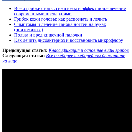
Все о грибке стопы: симптомы и эффективное лечение
современными препаратами
Грибок кожи головы: как распознать и лечить
Симптомы и лечение грибка ногтей на руках
(онихомикоза)
Польза и вред кишечной палочки
Как лечить дисбактериоз и восстановить микрофлору
Предыдущая статья:
Классификация и основные виды грибов
Следующая статья:
Все о себорее и себорейном дерматите
на лице