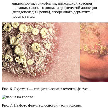
микроспории, трихофитии, дискоидной красной
волчанки, плоского лишая, атрофической алопеции
(псевдопелады Брокка), себорейного дерматита,
псориаза и др.
Рис. 6. Скутулы — специфические элементы фавуса.
Рис. 7. На фото фавус волосистой части головы.