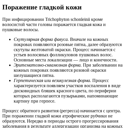
Поражение гладкой кожи
При инфицировании Trichophyton schonleinii кроме
волосистой части головы поражается гладкая кожа и
пушковые волосы.
Скутулярная форма фавуса.
Вначале на кожных
покровах появляются розовые пятна, далее образуются
скутулы желтоватой окраски. Процесс начинается с
устьев волосяных фолликуловов пушковых волос.
Основные места локализации — лицо и конечности.
Эритематозно-сквамозная форма.
При заболевании на
кожных покровах появляются розовой окраски
шелушащиеся пятна.
Герпетическая или везикулезная форма.
Процесс
характеризуется появляем участков воспаления в виде
дисковидных бляшек красного цвета, по периферии
которых располагаются пузырьками, напоминающие
картину при герпесе.
Процесс обратного развития (регресса) начинается с центра.
При поражении гладкой кожи атрофические рубчики не
образуются. Нередко в периоды острого прогрессирования
заболевания в результате аллергизации организма на кожных