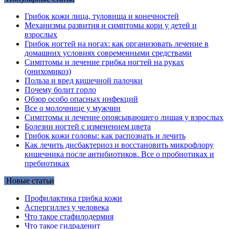
Грибок кожи лица, туловища и конечностей
Механизмы развития и симптомы кори у детей и
взрослых
Грибок ногтей на ногах: как организовать лечение в
домашних условиях современными средствами
Симптомы и лечение грибка ногтей на руках
(онихомикоз)
Польза и вред кишечной палочки
Почему болит горло
Обзор особо опасных инфекций
Все о молочнице у мужчин
Симптомы и лечение опоясывающего лишая у взрослых
Болезни ногтей с изменением цвета
Грибок кожи головы: как распознать и лечить
Как лечить дисбактериоз и восстановить микрофлору
кишечника после антибиотиков. Все о пробиотиках и
пребиотиках
Новые статьи
Профилактика грибка кожи
Аспергиллез у человека
Что такое стафилодермия
Что такое гидраденит