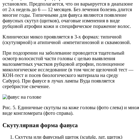
установлен. Предполагается, что он варьируется в диапазоне
от 2-х недель до 6 — 12 месяцев. Без лечения болезнь длится
многие годы. Типичными для фавуса являются появление
фавусных скутул (щитков), очаговые изменения в виде
рубцовой атрофии кожи и специфическое поражение волос.
Клинически микоз проявляется в 3-х формах: типичной
(скутулярной) и атипичной -импетигинозной и сквамозной.
При подозрении на заболевание проводится тщательный
осмотр волосистой части головы с целью выявления
малозаметных участков рубцовой атрофии, полноценное
микологическое исследование (в том числе щелочной тест —
КОН-тест и посев биологического материала на среду
Сабуро). При фавусе в лучах лампы Вуда появляется
серебристое свечение.
Рис. 5. Единичные скутулы на коже головы (фото слева) и мно
виде конгломерата (фото справа).
Скутулярная форма фавуса
Скутула или фавусный щиток (
scutula
, лат. щиток)