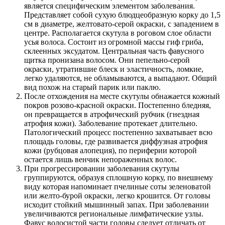
является специфическим элементом заболевания.
Представляет собой сухую блюдцеобразную корку до 1,5
см в диаметре, желтовато-серой окраски, с западением в
центре. Располагается скутула в роговом слое области
усья волоса. Состоит из огромной массы гиф гриба,
склеенных эксудатом. Центральная часть фавусного
щитка пронизана волосом. Они пепельно-серой
окраски, утратившие блеск и эластичность, ломкие,
легко удаляются, не обламываются, а выпадают. Общий
вид похож на старый парик или паклю.
После отхождения на месте скутулы обнажается кожный
покров розово-красной окраски. Постепенно бледняя,
он превращается в атрофический рубчик (гнездная
атрофия кожи). Заболевание протекает длительно.
Патологический процесс постепенно захватывает всю
площадь головы, где развивается диффузная атрофия
кожи (рубцовая алопеция), по периферии которой
остается лишь венчик непораженных волос.
При прогрессировании заболевания скутулы
группируются, образуя сплошную корку, по внешнему
виду которая напоминает пчелиные соты зеленоватой
или желто-бурой окраски, легко крошится. От головы
исходит стойкий мышинный запах. При заболевании
увеличиваются региональные лимфатические узлы.
Фавус волосистой части головы следует отличать от