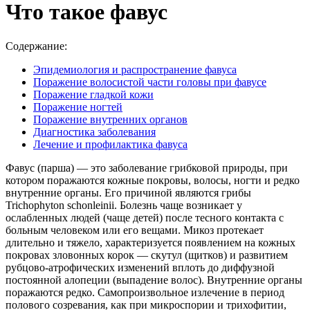
Что такое фавус
Содержание:
Эпидемиология и распространение фавуса
Поражение волосистой части головы при фавусе
Поражение гладкой кожи
Поражение ногтей
Поражение внутренних органов
Диагностика заболевания
Лечение и профилактика фавуса
Фавус (парша) — это заболевание грибковой природы, при
котором поражаются кожные покровы, волосы, ногти и редко
внутренние органы. Его причиной являются грибы
Trichophyton schоnleinii. Болезнь чаще возникает у
ослабленных людей (чаще детей) после тесного контакта с
больным человеком или его вещами. Микоз протекает
длительно и тяжело, характеризуется появлением на кожных
покровах зловонных корок — скутул (щитков) и развитием
рубцово-атрофических изменений вплоть до диффузной
постоянной алопеции (выпадение волос). Внутренние органы
поражаются редко. Самопроизвольное излечение в период
полового созревания, как при микроспории и трихофитии,