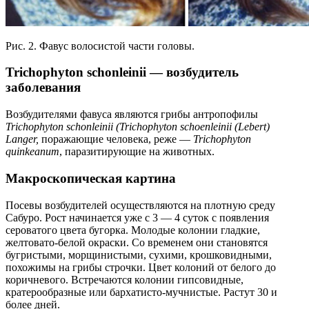
Рис. 2. Фавус волосистой части головы.
Trichophyton schоnleinii — возбудитель
заболевания
Возбудителями фавуса являются грибы антропофилы
Trichophyton schonleinii (
Trichophyton
scho
е
nleinii
(
Lebert
)
Langer
,
поражающие человека, реже —
Trichophyton
quinkeanum
, паразитирующие на животных.
Макроскопическая картина
Посевы возбудителей осуществляются на плотную среду
Сабуро. Рост начинается уже с 3 — 4 суток с появления
сероватого цвета бугорка. Молодые колонии гладкие,
желтовато-белой окраски. Со временем они становятся
бугристыми, морщинистыми, сухими, крошковидными,
похожимы на грибы строчки. Цвет колоний от белого до
коричневого. Встречаются колонии гипсовидные,
кратерообразные или бархатисто-мучнистые. Растут 30 и
более дней.