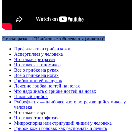
Статьи раздела "Грибковые заболевания (микозы)"
Профилактика грибка кожи
Аспергиллез у человека
Что такое эритразма
Что такое актиномикоз
Все о грибке на руках
Все о грибке на ногах
Грибок ногтей на руках
Лечение грибка ногтей на ногах
Что надо знать о грибке ногтей на ногах
Паховый грибок
Руброфития — наиболее часто встречающийся микоз у
человека
Что такое фавус
Что такое трихофития
Микроспория или стригущий лишай у человека
Грибок кожи головы: как распознать и лечить