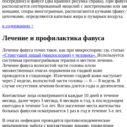
посередине) и фавусе (два крайних рисунка справа). При фавус
располагается септированный мицелий с заостренными или з
концами, споры многогранные, располагаются кучками (фавус-
цепочками, определяются капельки жира и пузырьки воздуха.
к содержанию ↑
Лечение и профилактика фавуса
Лечение фавуса точно такое, как при микроспории: см. статью
«Стригущий лишай (микроспория) у человека».
Используется
системная противогрибковая терапия и местное лечение.
Лечение фавуса волосистой части головы и/или
множественных очагах поражения на гладкой коже
проводится в стационаре. Излечение гладкой кожи наступает
через 2 недели, волосистой части головы — 6 — 8 недель. В
случае отсутствия лечения болезнь длится годы и десятилетия.
Контактные лица осматриваются каждые 10 дней в течение
месяца, далее через 3 месяца, 6 месяцев и год, в последующем
ежегодно в течение 5-и лет. Все население места жительства
больных фавусом осматривается 1 раз в год в течение 3-х лет.
В очагах инфекции проводятся противоэпидемические
мероприятия: работа с контактными лицами, проведение