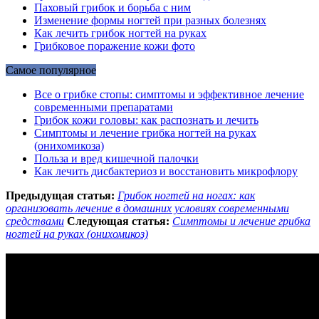
Паховый грибок и борьба с ним
Изменение формы ногтей при разных болезнях
Как лечить грибок ногтей на руках
Грибковое поражение кожи фото
Самое популярное
Все о грибке стопы: симптомы и эффективное лечение
современными препаратами
Грибок кожи головы: как распознать и лечить
Симптомы и лечение грибка ногтей на руках
(онихомикоза)
Польза и вред кишечной палочки
Как лечить дисбактериоз и восстановить микрофлору
Предыдущая статья:
Грибок ногтей на ногах: как
организовать лечение в домашних условиях современными
средствами
Следующая статья:
Симптомы и лечение грибка
ногтей на руках (онихомикоз)