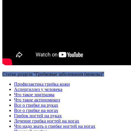
Статьи раздела "Грибковые заболевания (микозы)"
Профилактика грибка кожи
Аспергиллез у человека
Что такое эритразма
Что такое актиномикоз
Все о грибке на руках
Все о грибке на ногах
Грибок ногтей на руках
Лечение грибка ногтей на ногах
Что надо знать о грибке ногтей на ногах