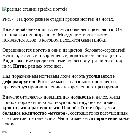
Рис. 4. На фото разные стадии грибка ногтей на ногах.
Вначале заболевания изменяется обычный
цвет ногтя
. Он
становится непрозрачным. Между ним и его ложем
появляется зазор, в котором находятся сами грибки.
Окрашивается ноготь в один из цветов: беловато-сероватый,
желтый, зеленый и коричневый, вплоть до черного цвета.
Видны желтые продолговатые полосы внутри ногтя и под
ним.
Пятна
разных оттенков.
Над пораженным ногтевым ложе ноготь
утолщается
и
деформируется
. Роговые массы нарастают постепенно,
препятствуя проникновению лекарственных препаратов.
Вначале отмечается повышенная
ломкость
и далее, когда
грибок поражает всю ногтевую пластину, она начинает
крошиться
и
разрушаться
. При обработке образуется
большое количество «мусора»
, состоящего из разрушенных
фрагментов и эпидермиса. Часто отмечается
поражение кожи
вокруг.