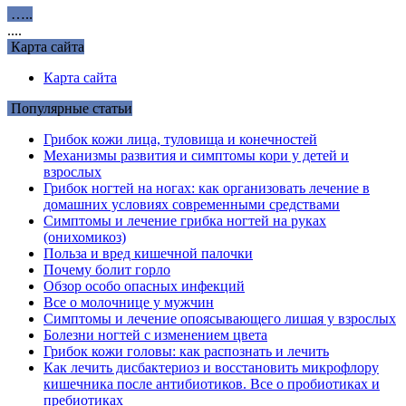
…..
....
Карта сайта
Карта сайта
Популярные статьи
Грибок кожи лица, туловища и конечностей
Механизмы развития и симптомы кори у детей и
взрослых
Грибок ногтей на ногах: как организовать лечение в
домашних условиях современными средствами
Симптомы и лечение грибка ногтей на руках
(онихомикоз)
Польза и вред кишечной палочки
Почему болит горло
Обзор особо опасных инфекций
Все о молочнице у мужчин
Симптомы и лечение опоясывающего лишая у взрослых
Болезни ногтей с изменением цвета
Грибок кожи головы: как распознать и лечить
Как лечить дисбактериоз и восстановить микрофлору
кишечника после антибиотиков. Все о пробиотиках и
пребиотиках