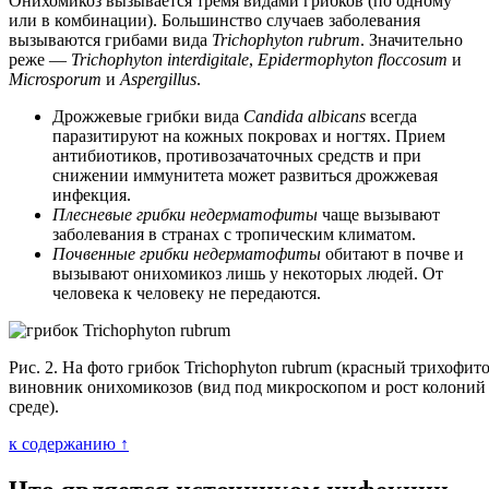
Онихомикоз вызывается тремя видами грибков (по одному
или в комбинации). Большинство случаев заболевания
вызываются грибами вида
Trichophyton rubrum
. Значительно
реже —
Trichophyton interdigitale
,
Epidermophyton floccosum
и
Microsporum
и
Aspergillus
.
Дрожжевые грибки вида
Candida albicans
всегда
паразитируют на кожных покровах и ногтях. Прием
антибиотиков, противозачаточных средств и при
снижении иммунитета может развиться дрожжевая
инфекция.
Плесневые грибки недерматофиты
чаще вызывают
заболевания в странах с тропическим климатом.
Почвенные грибки
недерматофиты
обитают в почве и
вызывают онихомикоз лишь у некоторых людей. От
человека к человеку не передаются.
Рис. 2. На фото грибок Trichophyton rubrum (красный трихофи
виновник онихомикозов (вид под микроскопом и рост колоний
среде).
к содержанию ↑