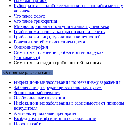
Паховый грибок
Руброфития — наиболее часто встречающийся микоз у
человека
Что такое фавус
Что такое трихофития
Микроспория или стригущий лишай у человека
Грибок кожи головы: как распознать и лечить
Грибок кожи лица, туловища и конечностей
Болезни ногтей с изменением цвета
Ониходистрофия
Симптомы и лечение грибка ногтей на руках
(онихомикоз)
Симптомы и стадии грибка ногтей на ногах
Основные разделы сайта
Инфекционные заболевания по механизму заражения
Заболевания, передающиеся половым путём
Зоонозные заболевания
Особо опасные инфекции
Инфекционные заболевания в зависимости от природы
возбудителя
Антибактериальные препараты
Возбудители инфекционных заболеваний
Новости сайта