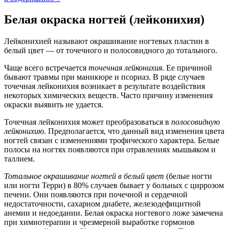
Белая окраска ногтей (лейконихия)
Лейконихией называют окрашивание ногтевых пластин в
белый цвет — от точечного и полосовидного до тотального.
Чаще всего встречается
точечная лейконихия
. Ее причиной
бывают травмы при маникюре и псориаз. В ряде случаев
точечная лейконихия возникает в результате воздействия
некоторых химических веществ. Часто причину изменения
окраски выявить не удается.
Точечная лейконихия может преобразоваться в
полосовидную
лейконихию
. Предполагается, что данный вид изменения цвета
ногтей связан с изменениями трофического характера. Белые
полосы на ногтях появляются при отравлениях мышьяком и
таллием.
Тотальное окрашивание ногтей в белый цвет
(белые ногти
или ногти Терри) в 80% случаев бывает у больных с циррозом
печени. Они появляются при почечной и сердечной
недостаточности, сахарном диабете, железодефицитной
анемии и недоедании. Белая окраска ногтевого ложе замечена
при химиотерапии и чрезмерной выработке гормонов