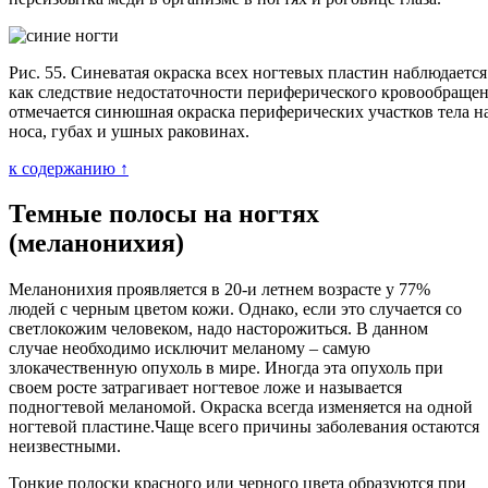
Рис. 55. Синеватая окраска всех ногтевых пластин наблюдаетс
как следствие недостаточности периферического кровообраще
отмечается синюшная окраска периферических участков тела на
носа, губах и ушных раковинах.
к содержанию ↑
Темные полосы на ногтях
(меланонихия)
Меланонихия проявляется в 20-и летнем возрасте у 77%
людей с черным цветом кожи. Однако, если это случается со
светлокожим человеком, надо насторожиться. В данном
случае необходимо исключит меланому – самую
злокачественную опухоль в мире. Иногда эта опухоль при
своем росте затрагивает ногтевое ложе и называется
подногтевой меланомой. Окраска всегда изменяется на одной
ногтевой пластине.Чаще всего причины заболевания остаются
неизвестными.
Тонкие полоски красного или черного цвета образуются при