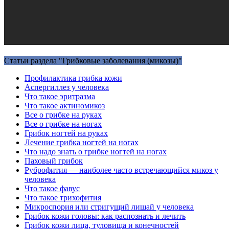
Статьи раздела "Грибковые заболевания (микозы)"
Профилактика грибка кожи
Аспергиллез у человека
Что такое эритразма
Что такое актиномикоз
Все о грибке на руках
Все о грибке на ногах
Грибок ногтей на руках
Лечение грибка ногтей на ногах
Что надо знать о грибке ногтей на ногах
Паховый грибок
Руброфития — наиболее часто встречающийся микоз у
человека
Что такое фавус
Что такое трихофития
Микроспория или стригущий лишай у человека
Грибок кожи головы: как распознать и лечить
Грибок кожи лица, туловища и конечностей