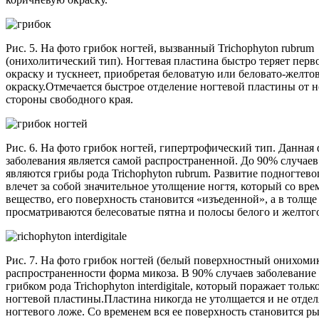
Рис. 5. На фото грибок ногтей, вызванный Trichophyton rubrum
(онихолитический тип). Ногтевая пластина быстро теряет пер
окраску и тускнеет, приобретая беловатую или беловато-желто
окраску.Отмечается быстрое отделение ногтевой пластины от н
стороны свободного края.
Рис. 6. На фото грибок ногтей, гипертрофический тип. Данная
заболевания является самой распространенной. До 90% случае
являются грибы рода Trichophyton rubrum. Развитие подногтево
влечет за собой значительное утолщение ногтя, который со вре
вещество, его поверхность становится «изъеденной», а в толще
просматриваются белесоватые пятна и полосы белого и желтого
Рис. 7. На фото грибок ногтей (белый поверхностный онихомик
распространенности форма микоза. В 90% случаев заболевание
грибком рода Trichophyton interdigitale, который поражает толь
ногтевой пластины.Пластина никогда не утолщается и не отдел
ногтевого ложе. Со временем вся ее поверхность становится ры