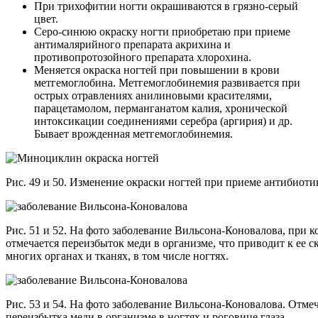
При трихофитии ногти окрашиваются в грязно-серый
цвет.
Серо-синюю окраску ногти приобретаю при приеме
антималярийного препарата акрихина и
противопротозойного препарата хлорохина.
Меняется окраска ногтей при повышении в крови
метгемоглобина. Метгемоглобинемия развивается при
острых отравлениях анилиновыми красителями,
парацетамолом, перманганатом калия, хронической
интоксикации соединениями серебра (аргирия) и др.
Бывает врожденная метгемоглобинемия.
Рис. 49 и 50. Изменение окраски ногтей при приеме антибиот
Рис. 51 и 52. На фото заболевание Вильсона-Коновалова, при к
отмечается переизбыток меди в организме, что приводит к ее 
многих органах и тканях, в том числе ногтях.
Рис. 53 и 54. На фото заболевание Вильсона-Коновалова. Отме
переизбытка меди в организме в ногтях и роговице глаза.