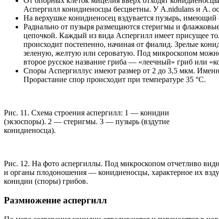
От опорных клеток мицелия вверх отходят конидиеносцы.
Аспергилл конидиеносцы бесцветны. У А.nidulans и A. o
На верхушке конидиеносец вздувается пузырь, имеющий
Радиально от пузыря размещаются стеригмы и флажковые 
цепочкой. Каждый из вида Аспергилл имеет присущее то
происходит постепенно, начиная от фиалид. Зрелые кон
зеленую, желтую или сероватую. Под микроскопом можно 
второе русское название гриба — «леечный» гриб или «ко
Споры Аспергиллус имеют размер от 2 до 3,5 мкм. Имен
Прорастание спор происходит при температуре 35 °С.
Рис. 11. Схема строения аспергилл: 1 — конидии
(экзоспоры). 2 — стеригмы. 3 — пузырь (вздутие
конидиеносца).
Рис. 12. На фото аспергиллы. Под микроскопом отчетливо ви
и органы плодоношения — конидиеносцы, характерное их взду
конидии (споры) грибов.
Размножение аспергилл