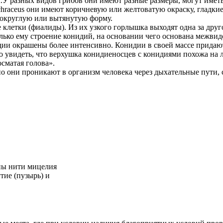
У разных видов грибов они имеют разные размеры, могут иметь 
chraceus они имеют коричневую или желтоватую окраску, гладки
 округлую или вытянутую форму.
клетки (фиалиды). Из их узкого горлышка выходят одна за дру
лько ему строение конидий, на основании чего основана межв
идии окрашены более интенсивно. Конидии в своей массе прида
увидеть, что верхушка конидиеносцев с конидиями похожа на л
сматая голова».
но они проникают в организм человека через дыхательные пути
дны нити мицелия
тие (пузырь) и