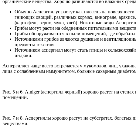
органические вещества. Хорошо развиваются во влажных средах
Обычно Аспергиллус растут как плесень на поверхности м
гниющих овощей, различных кормах, винограде, арахисе, 
(картофель, зерно, мука, хлеб). Некоторые виды Асперг
Грибы могут расти на обедненных питательными вещества
Грибы обнаруживаются в пыли помещений, где обрабатыв
Источниками грибов являются душевые и вентиляционные
предметы текстиля.
Источником аспергилл могут стать птицы и сельскохозяй
индюки.
Аспергиллез чаще всего встречается у мукомолов, лиц, ухажи
лица с ослабленным иммунитетом, больные сахарным диабетом и
Рис. 5 и 6. А.niger (аспергилл черный) хорошо растет на стена
помещений.
Рис. 7 и 8. Аспергиллы хорошо растут на субстратах, богатых
веществами.