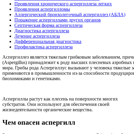
Проявления хронического аспергиллеза легких
Проявления аспергилломы
Аллергический бронхолегочный аспергиллез (АБЛА)
Поражение аспергиллами других органов
Септическая форма аспергиллеза
Диагностика аспергиллеза
Лечение аспергиллеза
Дифференциальная диагностика
Профилактика аспергиллеза
Аспергиллез является тяжелым грибковым заболеванием, причи
(Aspergillus) принадлежит к роду высших плесневых аэробных 
мира. Грибы рода Аспергиллус вызывают у человека тяжелые за
применяются в промышленности из-за способности продуциров
биохимиками и генетиками.
Аспергиллы растут как плесень на поверхности многих
субстратов. Они используют для обеспечения своей
жизнедеятельности органические вещества.
Чем опасен аспергилл