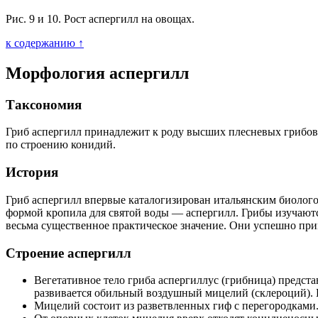
Рис. 9 и 10. Рост аспергилл на овощах.
к содержанию ↑
Морфология аспергилл
Таксономия
Гриб аспергилл принадлежит к роду высших плесневых грибов Asp
по строению конидий.
История
Гриб аспергилл впервые каталогизирован итальянским биолого
формой кропила для святой воды — аспергилл. Грибы изучаютс
весьма существенное практическое значение. Они успешно при
Строение аспергилл
Вегетативное тело гриба аспергиллус (грибница) предст
развивается обильный воздушный мицелий (склероций). 
Мицелий состоит из разветвленных гиф с перегородками.