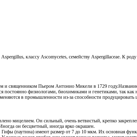
ergillus, классу Ascomycetes, семейству Aspergillaceae. К роду
м и священником Пьером Антонио Микели в 1729 году.Название A
я постоянно физиологами, биохимиками и генетиками, так как 
меняются в промышленности из-за способности продуцировать ц
авлено мицелием. Он сильный, очень ветвистый, крепко закрепле
Иногда он бесцветный, иногда ярко окрашен.
 Гифы (паутина) имеют размер от 7 до 10 мкм. Их основная фун