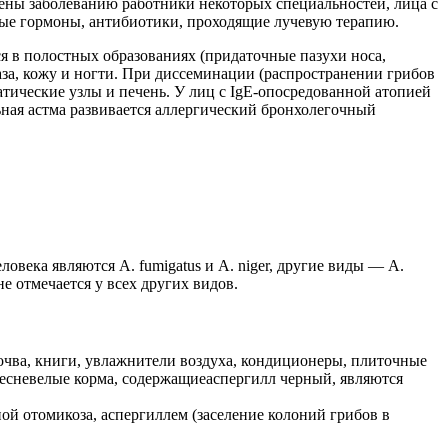
жены заболеванию работники некоторых специальностей, лица с
ые гормоны, антибиотики, проходящие лучевую терапию.
 в полостных образованиях (придаточные пазухи носа,
за, кожу и ногти. При диссеминации (распространении грибов
атические узлы и печень. У лиц с IgE-опосредованной атопией
ьная астма развивается аллергический бронхолегочный
овека являются A. fumigatus и A. niger, другие виды — А.
 не отмечается у всех других видов.
почва, книги, увлажнители воздуха, кондиционеры, плиточные
лесневелые корма, содержащиеаспергилл черный, являются
ой отомикоза, аспергиллем (заселение колоний грибов в