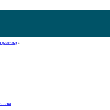
я (микозы)
»
ловека