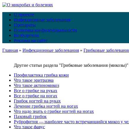
О проекте
Инфекционные заболевания
Препараты
Политика конфиденциальности
Возбудители
Реклама на сайте
Главная
»
Инфекционные заболевания
»
Грибковые заболевани
Другие статьи раздела "Грибковые заболевания (микозы)"
Профилактика грибка кожи
Что такое эритразма
Что такое актиномикоз
Все о грибке на руках
Все о грибке на ногах
Грибок ногтей на руках
Лечение грибка ногтей на ногах
Что надо знать о грибке ногтей на ногах
Паховый грибок
Руброфития — наиболее часто встречающийся микоз у че
Что такое фавус