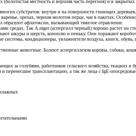
 (болотистая местность и верхняя часть перегноя) и в закрыты
ногих субстратов: внутри и на поверхности гниющих деревьев, в
варенье, орехах, черном молотом перце, чае в пакетах. Особен
илл образуют афлатоксин, вызывающий тяжелое отравление.
ми средах. Так А.niger (аспергилл черный) хорошо растет на с
ают шкуры и шерсть, коноплю и пеньку. Они поражают коробочк
 системы, кондиционеры, увлажнители воздуха, книги, обувь, 
ственные животные. Болеют аспергиллезом коровы, собаки, кошки
вающих за голубями, работников сельского хозяйства, ткацких 
 перенесшие трансплантацию, а так же лица с IgE-опосредованн
х влажных
 питательными