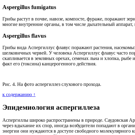
Aspergillus fumigatus
Грибы растут в почве, навозе, компосте, фураже, поражают з
многие внутренние органы, в том числе дыхательный аппарат, 
Aspergillus flavus
Грибы вида Аспергиллус флавус поражают растения, насекомых
шелковичных червей. У человека Аспергиллус флавус часто п
скапливается в земляных орехах, семенах льна и хлопка, рыбе
факт его (токсина) канцерогенного действия.
Рис. 4. На фото аспергиллез слухового прохода.
к содержанию ↑
Эпидемиология аспергиллеза
Аспергиллы широко распространены в природе. Саудовская Ар
через вдыхание их спор, иногда возбудители попадают в орга
энергии они нуждаются в доступе свободного молекулярного 