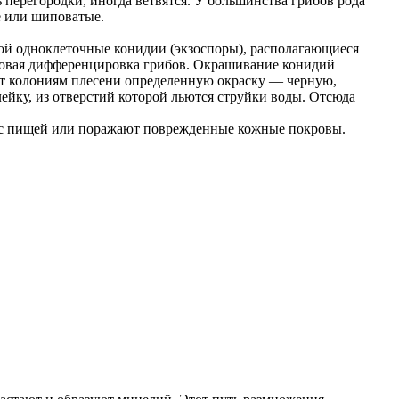
перегородки, иногда ветвятся. У большинства грибов рода
е или шиповатые.
гой одноклеточные конидии (экзоспоры), располагающиеся
идовая дифференцировка грибов. Окрашивание конидий
ют колониям плесени определенную окраску — черную,
ейку, из отверстий которой льются струйки воды. Отсюда
, с пищей или поражают поврежденные кожные покровы.