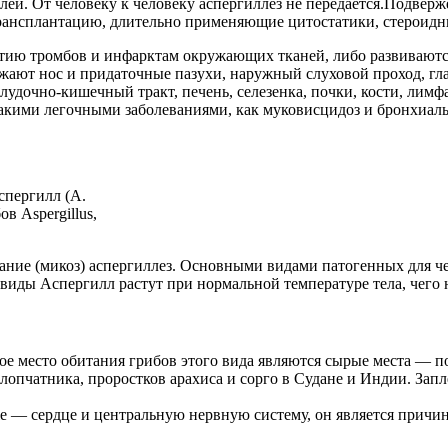
лей. От человеку к человеку аспергиллез не передается.Подвер
рансплантацию, длительно применяющие цитостатики, стероидн
тию тромбов и инфарктам окружающих тканей, либо развиваются
жают нос и придаточные пазухи, наружный слуховой проход, гла
лудочно-кишечный тракт, печень, селезенка, почки, кости, лимф
 такими легочными заболеваниями, как муковисцидоз и бронхиал
аспергилл (A.
в Aspergillus,
ание (микоз) аспергиллез. Основными видами патогенных для чел
 Эти виды Аспергилл растут при нормальной температуре тела, чего
ное место обитания грибов этого вида являются сырые места — 
опчатника, проростков арахиса и сорго в Судане и Индии. Зап
е — сердце и центральную нервную систему, он является причин