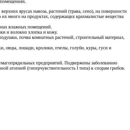
х помещениях.
ерхних ярусах навоза, растений (трава, сено), на поверхности
но их много на продуктах, содержащих крахмалистые вещества
тенах влажных помещений.
и и волокно хлопка и кожу.
подушки, почва комнатных растений, строительный материал,
, овцы, лошади, кролики, пчелы, голуби, куры, гуси и
и бумагопрядильных предприятий. Подвержены заболеванию
ой атопией (гиперчувствительность I типа) к спорам грибов.