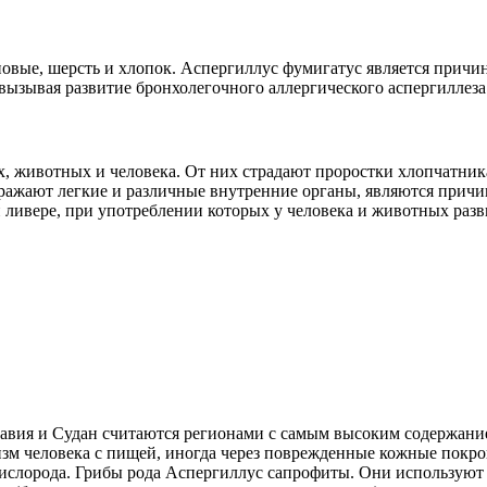
ерновые, шерсть и хлопок. Аспергиллус фумигатус является при
вызывая развитие бронхолегочного аллергического аспергиллеза
, животных и человека. От них страдают проростки хлопчатника
оражают легкие и различные внутренние органы, являются прич
 и ливере, при употреблении которых у человека и животных раз
авия и Судан считаются регионами с самым высоким содержани
низм человека с пищей, иногда через поврежденные кожные покр
кислорода. Грибы рода Аспергиллус сапрофиты. Они используют