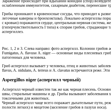
Заражение происходит при вдыхании конидий (спор) возбудите
ослабленным иммунитетом, сахарным диабетом, перенесшие т
Грибы проникают в кровеносные сосуды, что приводит к разви
легочные каверны и бронхоэктазы). Локально аспергиллы пора
с кровью) поражаются сердце, центральная нервная система, же
(гиперчувствительность I типа) к спорам грибов, страдающие
аспергиллез.
Рис. 1, 2 и 3. Слева направо: фото аспергилл. Колонии грибов 
Fumigatus, A. flavusи A. niger — основные виды плесневых грибо
патогенных для человека.
Гриб аспергилл вызывает у человека, птиц и животных заболев
flavus, A. nidulans, A. terreus и А. clavatus встречаются реже.
Aspergillus niger (аспергилл черный)
Аспергилл черный известен так же как черная плесень. Основ
швы, стиральные машины и др. Грибы вызывают заболевания хл
токсичными для животных.
Черный аспергилл чаще всего поражает дыхательные пути, реж
полости легких) и мицетом (заселение грибов в пазухи носа).