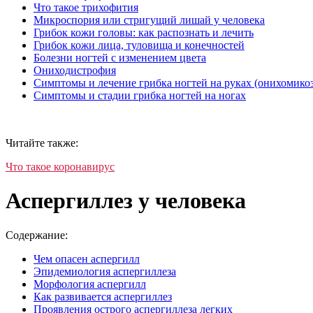
Что такое трихофития
Микроспория или стригущий лишай у человека
Грибок кожи головы: как распознать и лечить
Грибок кожи лица, туловища и конечностей
Болезни ногтей с изменением цвета
Ониходистрофия
Симптомы и лечение грибка ногтей на руках (онихомикоз
Симптомы и стадии грибка ногтей на ногах
Читайте также:
Что такое коронавирус
Аспергиллез у человека
Содержание:
Чем опасен аспергилл
Эпидемиология аспергиллеза
Морфология аспергилл
Как развивается аспергиллез
Проявления острого аспергиллеза легких