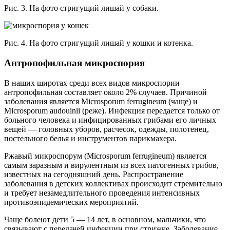
Рис. 3. На фото стригущий лишай у собаки.
Рис. 4. На фото стригущий лишай у кошки и котенка.
Антропофильная микроспория
В наших широтах среди всех видов микроспории
антропофильная составляет около 2% случаев. Причиной
заболевания является Microsporum ferrugineum (чаще) и
Microsporum audouinii (реже). Инфекция передается только от
больного человека и инфицированных грибами его личных
вещей — головных уборов, расчесок, одежды, полотенец,
постельного белья и инструментов парикмахера.
Ржавый микроспорум (Microsporum ferrugineum) является
самым заразным и вирулентным из всех патогенных грибов,
известных на сегодняшний день. Распространение
заболевания в детских коллективах происходит стремительно
и требует незамедлительного проведения интенсивных
противоэпидемических мероприятий.
Чаще болеют дети 5 — 14 лет, в основном, мальчики, что
связывают с передачей инфекции при стрижке. Заболевание