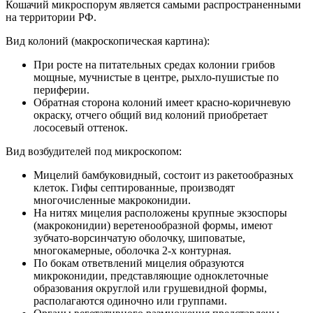
Кошачий микроспорум
я
вляется самыми распространенными
на территории РФ.
Вид колоний (макроскопическая картина):
При росте на питательных средах колонии грибов
мощные, мучнистые в центре, рыхло-пушистые по
периферии.
Обратная сторона колоний имеет красно-коричневую
окраску, отчего общий вид колоний приобретает
лососевый оттенок.
Вид возбудителей под микроскопом:
Мицелий бамбуковидный, состоит из ракетообразных
клеток. Гифы септированные, производят
многочисленные макроконидии.
На нитях мицелия расположены крупные экзоспоры
(макроконидии) веретенообразной формы, имеют
зубчато-ворсинчатую оболочку, шиповатые,
многокамерные, оболочка 2-х контурная.
По бокам ответвлений мицелия образуются
микроконидии, представляющие одноклеточные
образования округлой или грушевидной формы,
располагаются одиночно или группами.