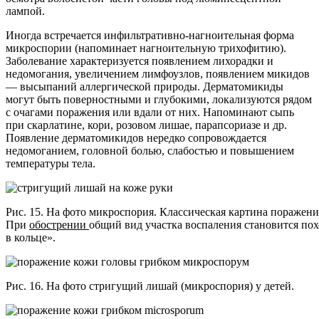
лампой.
Иногда встречается инфильтративно-нагноительная форма
микроспории (напоминает нагноительную трихофитию).
Заболевание характеризуется появлением лихорадки и
недомогания, увеличением лимфоузлов, появлением микидов
— высыпаний аллергической природы. Дерматомикиды
могут быть поверностными и глубокими, локализуются рядом
с очагами поражения или вдали от них. Напоминают сыпь
при скарлатине, кори, розовом лишае, парапсориазе и др.
Появление дерматомикидов нередко сопровождается
недомоганием, головной болью, слабостью и повышением
температуры тела.
Рис. 15. На фото микроспория. Классическая картина поражени
При
обострении
общий вид участка воспаления становится по
в кольце».
Рис. 16. На фото стригущий лишай (микроспория) у детей.