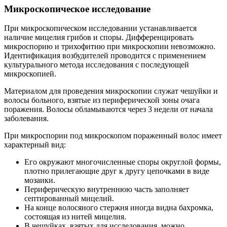
Микроскопическое исследование
При микроскопическом исследовании устанавливается
наличие мицелия грибов и споры. Дифференцировать
микроспорию и трихофитию при микроскопии невозможно.
Идентификация возбудителей проводится с применением
культурального метода исследования с последующей
микроскопией.
Материалом для проведения микроскопии служат чешуйки и
волосы больного, взятые из периферической зоны очага
поражения. Волосы обламываются через 3 недели от начала
заболевания.
При микроспории под микроскопом пораженный волос имеет
характерный вид:
Его окружают многочисленные споры округлой формы,
плотно прилегающие друг к другу цепочками в виде
мозаики.
Периферическую внутреннюю часть заполняет
септированный мицелий.
На конце волосяного стержня иногда видна бахромка,
состоящая из нитей мицелия.
В чешуйках, взятых для исследования, можно