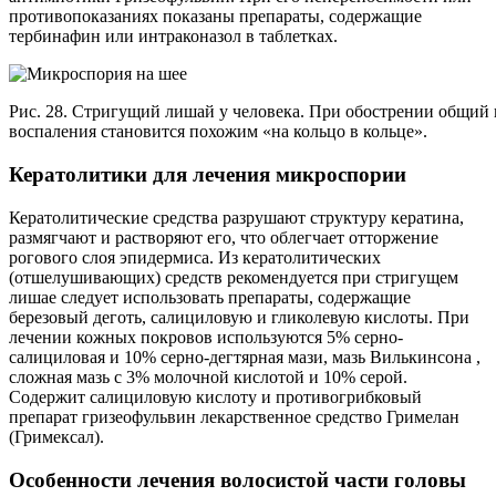
противопоказаниях показаны препараты, содержащие
тербинафин или интраконазол в таблетках.
Рис. 28. Стригущий лишай у человека. При обострении общий 
воспаления становится похожим «на кольцо в кольце».
Кератолитики для лечения микроспории
Кератолитические средства разрушают структуру кератина,
размягчают и растворяют его, что облегчает отторжение
рогового слоя эпидермиса. Из кератолитических
(отшелушивающих) средств рекомендуется при стригущем
лишае следует использовать препараты, содержащие
березовый деготь, салициловую и гликолевую кислоты. При
лечении кожных покровов используются 5% серно-
салициловая и 10% серно-дегтярная мази, мазь Вилькинсона ,
сложная мазь с 3% молочной кислотой и 10% серой.
Содержит салициловую кислоту и противогрибковый
препарат гризеофульвин лекарственное средство Гримелан
(Гримексал).
Особенности лечения волосистой части головы