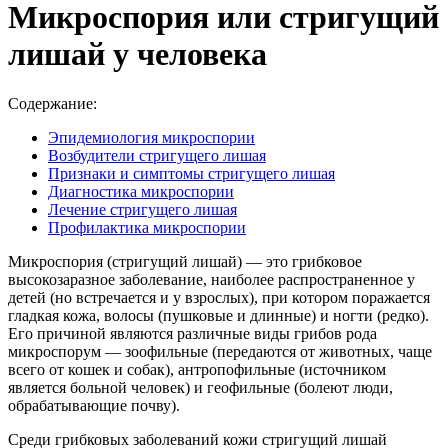
Микроспория или стригущий
лишай у человека
Содержание:
Эпидемиология микроспории
Возбудители стригущего лишая
Признаки и симптомы стригущего лишая
Диагностика микроспории
Лечение стригущего лишая
Профилактика микроспории
Микроспория (стригущий лишай) — это грибковое
высокозаразное заболевание, наиболее распространенное у
детей (но встречается и у взрослых), при котором поражается
гладкая кожа, волосы (пушковые и длинные) и ногти (редко).
Его причиной являются различные виды грибов рода
микроспорум — зоофильные (передаются от животных, чаще
всего от кошек и собак), антропофильные (источником
является больной человек) и геофильные (болеют люди,
обрабатывающие почву).
Среди грибковых заболеваний кожи стригущий лишай