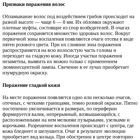
Признаки поражения волос
Обламывание волос под воздействием грибов происходит на
разной высоте — чаще 6 — 8 мм. Их обломки окружают
плотные муфты, состоящие из спор возбудителей. В очагах
поражения сохраняется множество здоровых волос. Вокруг
первичной зоны воспаления появляются очаги отсева в виде
пятен розового цвета. При их слиянии зона поражения
распространяется на всю волосистую часть головы и
переходит на гладкую кожу. Иногда участки поражения
незаметны, выявить их можно только с применением
люминесцентной лампы. Свечение в ее лучах приобретает
изумрудную окраску.
Поражение гладкой кожи
На месте поражения появляется одно или несколько очагов,
отечных, с четкими границами, темно розовой окраски. Пятно
постепенно увеличивается в размерах, по периферии
формируется валик, непрерывный, возвышающийся, с
расположенными на нем мелкими пузырьками, узелками и
корочками. Разрешение воспаления происходит с центра, где
кожа бледнеет и шелушится. Очаг в результате эволюции
приобретает вид кольца. При обострении в центре повторно