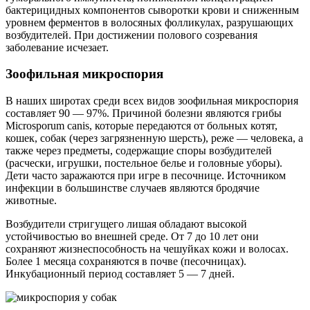
бактерицидных компонентов сыворотки крови и сниженным
уровнем ферментов в волосяных фолликулах, разрушающих
возбудителей. При достижении полового созревания
заболевание исчезает.
Зоофильная микроспория
В наших широтах среди всех видов зоофильная микроспория
составляет 90 — 97%. Причиной болезни являются грибы
Microsporum canis, которые передаются от больных котят,
кошек, собак (через загрязненную шерсть), реже — человека, а
также через предметы, содержащие споры возбудителей
(расчески, игрушки, постельное белье и головные уборы).
Дети часто заражаются при игре в песочнице. Источником
инфекции в большинстве случаев являются бродячие
животные.
Возбудители стригущего лишая обладают высокой
устойчивостью во внешней среде. От 7 до 10 лет они
сохраняют жизнеспособность на чешуйках кожи и волосах.
Более 1 месяца сохраняются в почве (песочницах).
Инкубационный период составляет 5 — 7 дней.