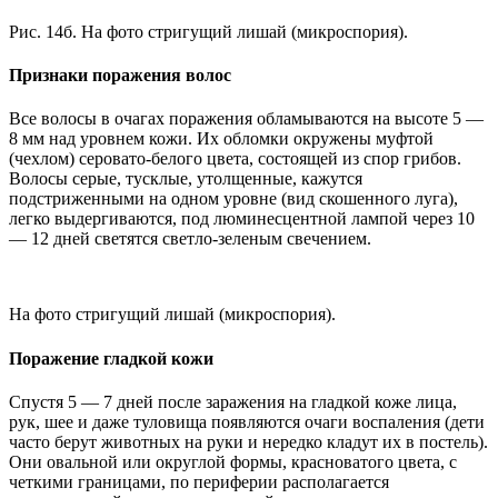
Рис. 14б. На фото стригущий лишай (микроспория).
Признаки поражения волос
Все волосы в очагах поражения обламываются на высоте 5 —
8 мм над уровнем кожи. Их обломки окружены муфтой
(чехлом) серовато-белого цвета, состоящей из спор грибов.
Волосы серые, тусклые, утолщенные, кажутся
подстриженными на одном уровне (вид скошенного луга),
легко выдергиваются, под люминесцентной лампой через 10
— 12 дней светятся светло-зеленым свечением.
На фото стригущий лишай (микроспория).
Поражение гладкой кожи
Спустя 5 — 7 дней после заражения на гладкой коже лица,
рук, шее и даже туловища появляются очаги воспаления (дети
часто берут животных на руки и нередко кладут их в постель).
Они овальной или округлой формы, красноватого цвета, с
четкими границами, по периферии располагается