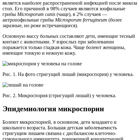
является наиболее распространенной инфекцией после микоза
стоп. Его причиной в 98% случаев являются зоофильные
грибы
Microsporum canis
(чаще), в 2% случаев —
антропофильные грибы
Microsporum ferrugineum
(более
заразные, но реже встречающиеся).
Основную массу больных составляют дети, имеющие тесный
контакт с животными. У взрослых при заболевании
поражается только гладкая кожа. Чаще болеют женщины,
имеющие тонкую и нежную кожу.
Рис. 1. На фото стригущий лишай (микроспория) у человека.
Рис. 2. Микроспория (стригущий лишай) у человека.
Эпидемиология микроспории
Болеют микроспорией, в основном, дети младшего и
школьного возраста. Большая детская заболеваемость
стригущим лишаем связана с дисбалансом клеточно-
гуморального иммунитета, пониженной концентрацией