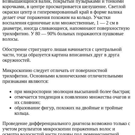
возвышающийся валик, покрытый пузырьками и тонкими
корочками, в центре просматривается шелушение. Светлой
окраски центр и гиперемированный край в форме валика
делает очаг поражения похожим на кольцо. Участки
воспаления единичные или множественные, 1 — 2 см в
диаметре, иногда сливающиеся, напоминают поверхностную
трихофитию. У 80 — 90% больных поражаются пушковые
волосы.
Обострение стригущего лишая начинается с центральной
части, тогда образуется картина вписанных друг в друга
окружностей.
Микроскопию следует отличать от поверхностной
трихофитии. Основными клиническими отличительными
признаками являются:
при микроспории эволюция высыпаний более быстрая;
отмечается тенденция к появлению множества очагов и
их слиянию;
образование фигур, похожих на двойные и тройные
кольца.
Проведение дифференциального диагноза возможно только с
учетом результатов микроскопии пораженных волос и
осмотра волосистой части головы под люминесцентной