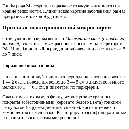
Грибы рода Microsporum поражают гладкую кожу, волосы и
крайне редко ногти. Клиническая картина заболевания разная
при разных видах возбудителей.
Признаки зооантропонозной микроспории
Стригущий лишай, вызванный
Microsporum canis (пушистый,
кошачий), я
вляется самым распространенным на территории
РФ. Инкубационный период при заболевании составляет от 5
до 7 дней.
Поражение кожи головы
По окончании инкубационного периода на голове появляется
1 — 2 очага поредения волос до 3 — 5 см в диаметре и много
мелких (0,1 — 0,3 см. в диаметре) по периферии.
Очаги имеют округлую форму, четкие резкие границы,
покрыты асбестовидными (серовато-белого цвета) тонкими
чешуйками (отрубевидное шелушение), воспалительный
компонент выражен слабо. Регистрируются инфильтративные
и нагноительные формы микроспории.