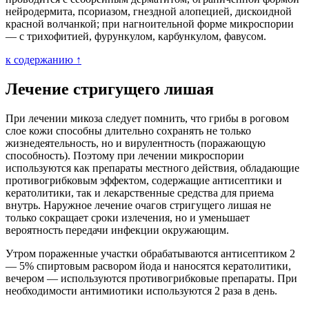
нейродермита, псориазом, гнездной алопецией, дискоидной
красной волчанкой; при нагноительной форме микроспории
— с трихофитией, фурункулом, карбункулом, фавусом.
к содержанию ↑
Лечение стригущего лишая
При лечении микоза следует помнить, что грибы в роговом
слое кожи способны длительно сохранять не только
жизнедеятельность, но и вирулентность (поражающую
способность). Поэтому при лечении микроспории
используются как препараты местного действия, обладающие
противогрибковым эффектом, содержащие антисептики и
кератолитики, так и лекарственные средства для приема
внутрь. Наружное лечение очагов стригущего лишая не
только сокращает сроки излечения, но и уменьшает
вероятность передачи инфекции окружающим.
Утром пораженные участки обрабатываются антисептиком 2
— 5% спиртовым расвором йода и наносятся кератолитики,
вечером — используются противогрибковые препараты. При
необходимости антимиотики используются 2 раза в день.