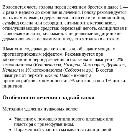
Волосистая часть головы перед лечением бреется и далее 1 —
2 раза в неделю до окончания лечения. Голову рекомендуется
мыть шампунями, содержащими антисептики: повидон-йод,
сульфид селена или резорцин, антимиотик кетоконазол,
отшелушивающие средства: березовый деготь, салициловая и
гликоевая кислоты, келюамид. Специальные медицинские
дерматологические шампуни продаются только в аптеках.
Шампуни, содержащие кетоконазол, обладают мощным
противогрибковым эффектом. Рекомендуется при
заболевании в период лечения использовать шампуни с 2%
кетоконазолом (
Кетоконазол
,
Низорал
,
Микозорал, Дермазол,
Кеназол
) и 1% кетоконазолом (
Себозол
и др.). В состав
шампуня от перхоти
«Кето Плюс
» входит 2
противогрибковых компонента: 2% кетоконазол и 1% цинка-
пиритион.
Особенности лечения гладкой кожи
Методики удаления пушковых волос:
Удаление с помощью эпилинового пластыря или
пластыря с гризеофульвином.
Пораженный участок смазывается салициловой