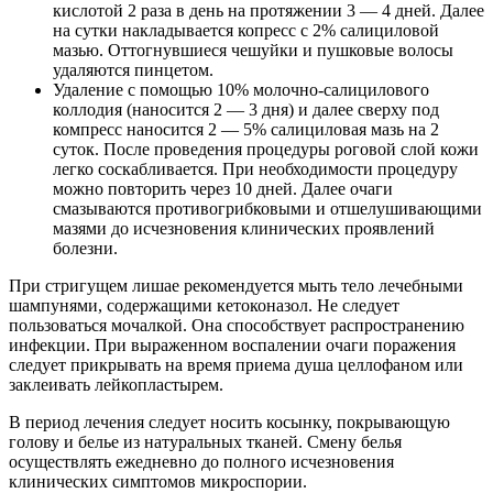
кислотой 2 раза в день на протяжении 3 — 4 дней. Далее
на сутки накладывается копресс с 2% салициловой
мазью. Оттогнувшиеся чешуйки и пушковые волосы
удаляются пинцетом.
Удаление с помощью 10% молочно-салицилового
коллодия (наносится 2 — 3 дня) и далее сверху под
компресс наносится 2 — 5% салициловая мазь на 2
суток. После проведения процедуры роговой слой кожи
легко соскабливается. При необходимости процедуру
можно повторить через 10 дней. Далее очаги
смазываются противогрибковыми и отшелушивающими
мазями до исчезновения клинических проявлений
болезни.
При стригущем лишае рекомендуется мыть тело лечебными
шампунями, содержащими кетоконазол. Не следует
пользоваться мочалкой. Она способствует распространению
инфекции. При выраженном воспалении очаги поражения
следует прикрывать на время приема душа целлофаном или
заклеивать лейкопластырем.
В период лечения следует носить косынку, покрывающую
голову и белье из натуральных тканей. Смену белья
осуществлять ежедневно до полного исчезновения
клинических симптомов микроспории.