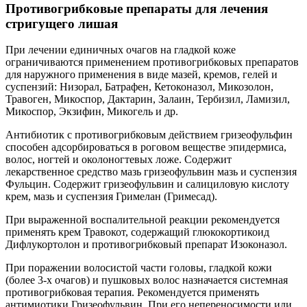
Противогрибковые препараты для лечения
стригущего лишая
При лечении единичных очагов на гладкой коже
ограничиваются применением противогрибковых препаратов
для наружного применения в виде мазей, кремов, гелей и
суспензий: Низорал, Батрафен, Кетоконазол, Микозолон,
Травоген, Микоспор, Дактарин, Залаин, Тербизил, Ламизил,
Микоспор, Экзифин, Микогель и др.
Антибиотик с противогрибковым действием гризеофульфин
способен адсорбироваться в роговом веществе эпидермиса,
волос, ногтей и околоногтевых ложе. Содержит
лекарственное средство мазь гризеофульвин мазь и суспензия
Фульцин. Содержит гризеофульвин и салициловую кислоту
крем, мазь и суспензия Гримелан (Гримесад).
При выраженной воспалительной реакции рекомендуется
применять крем Травокот, содержащий глюкокортикоид
Дифлукортолон и противогрибковый препарат Изоконазол.
При поражении волосистой части головы, гладкой кожи
(более 3-х очагов) и пушковых волос назначается системная
противогрибковая терапия. Рекомендуется применять
антимиотики Гризеофульвин. При его непереносимости или