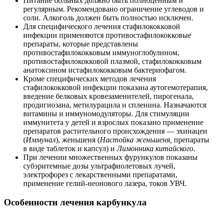
Питание больных должно быть полноценным и
регулярным. Рекомендовано ограничение углеводов и
соли. Алкоголь должен быть полностью исключен.
Для специфического лечения стафилококковой
инфекции применяются противостафилококковые
препараты, которые представлены
противостафилококковым иммуноглобулином,
противостафилококковой плазмой, стафилококковым
анатоксином истафилококковым бактериофагом.
Кроме специфических методов лечения
стафилококковой инфекции показана аутогемотерапия,
введение белковых кровезаменителей, пирогенала,
продигиозана, метилурацила и спленина. Назначаются
витамины и иммуномодуляторы. Для стимуляции
иммунитета у детей и взрослых показано применение
препаратов растительного происхождения — эхинацеи
(
Иммунал
), женьшеня (
Настойка женьшеня,
препараты
в виде таблеток и капсул) и
Лимонника китайского
.
При лечении множественных фурункулов показаны
субэритемные дозы ультрафиолетовых лучей,
электрофорез с лекарственными препаратами,
применение гелий-неонового лазера, токов УВЧ.
Особенности лечения карбункула