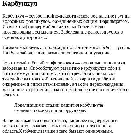
Карбункул
Карбункул – острое гнойно-некротическое воспаление группы
волосяных фолликулов, объединенных общим инфильтратом.
Из всех стафилодермий является наиболее тяжело
протекающим воспалением. Заболевание регистрируется в
основном у взрослых.
Название карбункул происходит от латинского
carbo
— уголь.
На Руси заболевание называли огневик или углевик.
Золотистый и белый стафилококки — основные виновники
заболевания. Способствуют развитию карбункулов сбои в
работе иммунной системы, что встречается у больных с
тяжелой соматической патологией, сахарным диабетом,
ожирением и гиповитаминозами, а так же переохлаждения,
массивное загрязнение кожи и несоблюдение гигиенического
режима.
Локализация и стадии развития карбункула
сходны с таковыми при фурункуле.
Чаще поражаются области тела, наиболее подверженные
загрязнению – задняя часть шеи, спина и поясничная
область.Карбункулы чаще всего бывают одиночными.