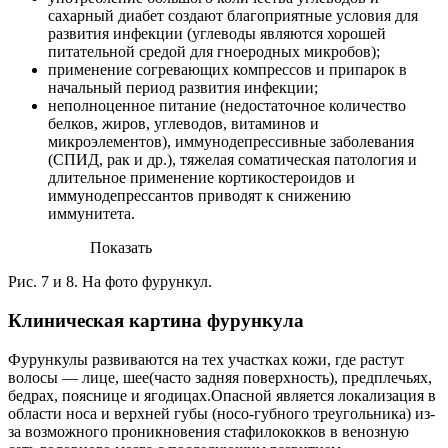
сахарный диабет создают благоприятные условия для
развития инфекции (углеводы являются хорошей
питательной средой для гноеродных микробов);
применение согревающих компрессов и припарок в
начальный период развития инфекции;
неполноценное питание (недостаточное количество
белков, жиров, углеводов, витаминов и
микроэлементов), иммунодепрессивные заболевания
(СПИД, рак и др.), тяжелая соматическая патология и
длительное применение кортикостероидов и
иммунодепрессантов приводят к снижению
иммунитета.
Показать
Рис. 7 и 8. На фото фурункул.
Клиническая картина фурункула
Фурункулы развиваются на тех участках кожи, где растут
волосы — лице, шее(часто задняя поверхность), предплечьях,
бедрах, пояснице и ягодицах.Опасной является локализация в
области носа и верхней губы (носо-губного треугольника) из-
за возможного проникновения стафилококков в венозную