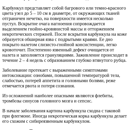
Карбункул представляет собой багрового или темно-красного
цвета узел до 5 – 10 см в диаметре, от окружающих тканей
отграничен нечетко, на поверхности имеется несколько
пустул. Вскрытие очага нагноения сопровождается
выделением гнойно-кровянистой массы и отторжением
некротических стержней. После вскрытия карбункула на коже
образуется обширная язва с подрытыми краями. Ее дно
покрыто налетом слизисто-гнойной консистенции, легко
кровоточит. Постепенно язвенный дефект очищается от
налета и заполняется грануляциями. Заживление происходит в
течение 2 – 4 недель с образованием глубоко втянутого рубца.
Заболевание протекает с выраженными симптомами
интоксикации: ознобами, повышенной температурой тела,
слабостью, потерей аппетита и головными болями, реже
отмечается рвота и потеря сознания.
Из осложнений наиболее опасными являются флебиты,
тромбозы синусов головного мозга и сепсис.
В начале заболевания картина карбункула сходна с таковой
при флегмоне. Иногда некротическая корка карбункула делает
его схожим с сибиреязвенным карбункулом.