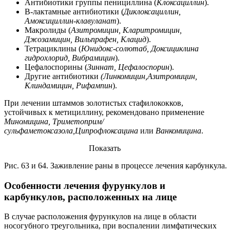
Антибиотики группы пенициллина (
Клоксациллин
).
В-лактамные антибиотики (
Диклоксациллин
,
Амоксициллин-клавуланат
).
Макролиды (
Азитромицин, Кларитромицин,
Джозамицин, В
ильпрафен, Клацид
).
Тетрациклины (
Юнидокс-солютаб, Доксициклина
гидрохлорид, Вибрамицин
).
Цефалоспорины (
Зиннат, Цефалоспорин
).
Другие антибиотики
(Линкомицин,Азитромицин,
Клиндамицин, Рифампин
).
При лечении штаммов золотистых стафилококков,
устойчивых к метициллину, рекомендовано применение
Миномицина, Триметоприм/
сульфаметоксазола,Ципрофлоксацина
или
Ванкомицина
.
Показать
Рис. 63 и 64. Заживление раны в процессе лечения карбункула.
Особенности лечения фурункулов и
карбункулов, расположенных на лице
В случае расположения фурункулов на лице в области
носогубного треугольника, при воспалении лимфатических