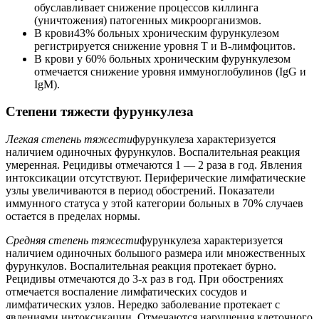
обуславливает снижение процессов киллинга
(уничтожения) патогенных микроорганизмов.
В крови43% больных хроническим фурункулезом
регистрируется снижение уровня Т и В-лимфоцитов.
В крови у 60% больных хроническим фурункулезом
отмечается снижение уровня иммуноглобулинов (IgG и
IgM).
Степени тяжести фурункулеза
Легкая степень тяжести
фурункулеза характеризуется
наличием одиночных фурункулов. Воспалительная реакция
умеренная. Рецидивы отмечаются 1 — 2 раза в год. Явления
интоксикации отсутствуют. Периферические лимфатические
узлы увеличиваются в период обострений. Показатели
иммунного статуса у этой категории больных в 70% случаев
остается в пределах нормы.
Средняя степень тяжести
фурункулеза характеризуется
наличием одиночных большого размера или множественных
фурункулов. Воспалительная реакция протекает бурно.
Рецидивы отмечаются до 3-х раз в год. При обострениях
отмечается воспаление лимфатических сосудов и
лимфатических узлов. Нередко заболевание протекает с
явлениями интоксикации. Отмечаются нарушения клеточного