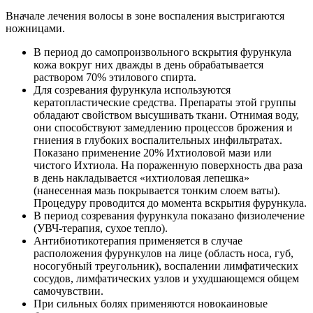
Вначале лечения волосы в зоне воспаления выстригаются
ножницами.
В период до самопроизвольного вскрытия фурункула
кожа вокруг них дважды в день обрабатывается
раствором 70% этилового спирта.
Для созревания фурункула используются
кератопластические средства. Препараты этой группы
обладают свойством высушивать ткани. Отнимая воду,
они способствуют замедлению процессов брожения и
гниения в глубоких воспалительных инфильтратах.
Показано применение 20% Ихтиоловой мази или
чистого Ихтиола. На пораженную поверхность два раза
в день накладывается «ихтиоловая лепешка»
(нанесенная мазь покрывается тонким слоем ваты).
Процедуру проводится до момента вскрытия фурункула.
В период созревания фурункула показано физиолечение
(УВЧ-терапия, сухое тепло).
Антибиотикотерапия применяется в случае
расположения фурункулов на лице (область носа, губ,
носогубный треугольник), воспалении лимфатических
сосудов, лимфатических узлов и ухудшающемся общем
самочувствии.
При сильных болях применяются новокаиновые