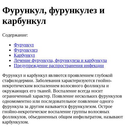
Фурункул, фурункулез и
карбункул
Содержание:
Фурункул
Фурункулез
Карбункул
Лечение фурункула, фурункулеза и карбункула
Предупреждение распространения инфекции
Фурункул и карбункул являются проявлением глубокой
стафилодермии. Заболевания характеризуются гнойно-
некротическим воспалением волосяного фолликула и
окружающих его тканей. Воспаление всегда носит
ограниченный характер. Появление нескольких фурункулов
одномоментно или последовательное появление одного
фурункула за другим называется фурункулезом. Острое
гнойно-некротическое воспаление группы волосяных
фолликулов, объединенных общим инфильтратом, называют
карбункулом.