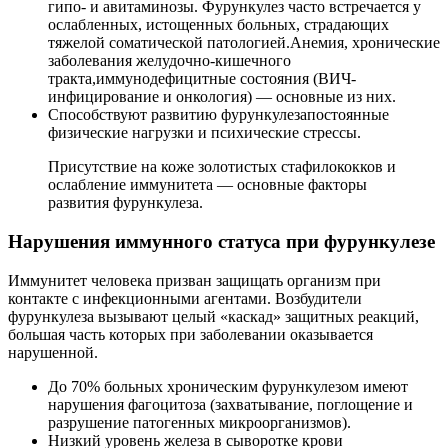
гипо- и авитаминозы. Фурункулез часто встречается у
ослабленных, истощенных больных, страдающих
тяжелой соматической патологией.Анемия, хронические
заболевания желудочно-кишечного
тракта,иммунодефицитные состояния (ВИЧ-
инфицирование и онкология) — основные из них.
Способствуют развитию фурункулезапостоянные
физические нагрузки и психические стрессы.
Присутствие на коже золотистых стафилококков и
ослабление иммунитета — основные факторы
развития фурункулеза.
Нарушения иммунного статуса при фурункулезе
Иммунитет человека призван защищать организм при
контакте с инфекционными агентами. Возбудители
фурункулеза вызывают целый «каскад» защитных реакций,
большая часть которых при заболевании оказывается
нарушенной.
До 70% больных хроническим фурункулезом имеют
нарушения фагоцитоза (захватывание, поглощение и
разрушение патогенных микроорганизмов).
Низкий уровень железа в сыворотке крови