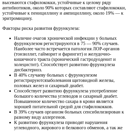
высеваются стафилококки, устойчивые к целому ряду
антибиотиков, около 90% которых составляют стафилококки,
устойчивые к пенициллину и ампициллину, около 19% — к
эритромицину.
Факторы риска развития фурункулеза:
Наличие очагов хронической инфекции у больных
фурункулезом регистрируются в 75 — 90% случаев.
Наиболее часто встречается патология ЛОР-органов
(тонзиллит, гайморит и фарингит) и желудочно-
кишечного тракта (хронический гастродуоденит и
холецистит). Способствует развитию фурункулеза
дисбактериоз.
В 40% случаеву больных с фурункулезом
регистрируютсязаболевания щитовидной железы,
половых желез и сахарный диабет.
Способствует развитию фурункулеза употребление
большого количества углеводов и сахарный диабет.
Повышенное количество сахара в крови является
хорошей питательной средой для стафилококков.
В 39% случаев организм больных сенсибилизирован к
разному виду аллергенов.
К развитию фурункулеза приводят нарушения
углеводного, жирового и белкового обменов, а так же