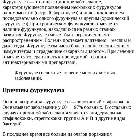
Фурункулез — это инфекционное заболевание,
характеризующееся появлением нескольких фурункулов
одномоментно (острый фуркнкулез) или возникновением
последовательно одного фурункула за другим (хронический
фурункулез).При хроническом фурункулезе отмечается
наличие фурункулов, находящихся на разных стадиях
развития. Фурункулез может быть ограниченным и
распространенным. Болезнь протекает длительно – месяцы и
даже годы. Фурункулезом часто болеют лица со сниженным
иммунитетом и страдающие сахарным диабетом. При лечении
отмечается толерантность к проводимой терапии
антибактериальными препаратами.
Фурункулез осложняет течение многих кожных
заболеваний.
Причины фурункулеза
Основная причина фурункулеза — золотистый стафилококк.
Он вызывает заболевание у 60 — 97% больных. В остальных
случаях причиной заболевания являются эпидермальные
стафилококки, стрептококки группы А и В и другие виды
бактерий.
В последнее время все больше из очагов поражения