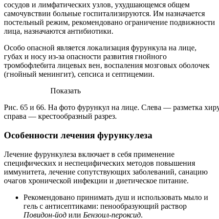
сосудов и лимфатических узлов, ухудшающемся общем
самочувствии больные госпитализируются. Им назначается
постельный режим, рекомендовано ограничение подвижности
лица, назначаются антибиотики.
Особо опасной является локализация фурункула на лице,
губах и носу из-за опасности развития гнойного
тромбофлебита лицевых вен, воспаления мозговых оболочек
(гнойный менингит), сепсиса и септицемии.
Показать
Рис. 65 и 66. На фото фурункул на лице. Слева — разметка хир
справа — крестообразный разрез.
Особенности лечения фурункулеза
Лечение фурункулеза включает в себя применение
специфических и неспецифических методов повышения
иммунитета, лечение сопутствующих заболеваний, санацию
очагов хронической инфекции и диетическое питание.
Рекомендовано принимать душ и использовать мыло и
гель с антисептиками: пенообразующий раствор
Повидон-йод
или
Бензоил-пероксид
.