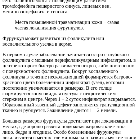
сеть головного мозга с последующим развитием
тромбофлебита пещеристого синуса, лицевых вен,
менингоэнцефалита и сепсиса.
Места повышенной травматизации кожи – самая
частая локализация фурункулов.
Фурункул может развиться из фолликулита или
воспалительного узелка в дерме.
В первом случае заболевание начинается остро с глубокого
фолликулита с мощным перифолликулярным инфильтратом, в
центре которого быстро развивается некроз, либо постепенно
с поверхностного фолликулита. Вокруг воспаленного
фолликула в течение нескольких дней формируется багрово-
красного цвета болезненный инфильтрат (узел), который
постепенно увеличивается в размерах. В его толще
формируется конусовидная пустула с некротическим
стержнем в центре. Через 1 – 2 суток инфильтрат вскрывается.
Образованный язвенный дефект заполняется грануляционной
тканью и рубцуется. Заживление длится 1 – 2 недели.
Больших размеров фурункулы достигают при локализации в
местах, где хорошо развита подкожная жировая клетчатка –
лицо, бедра и ягодицы. Особо болезненные фурункулы
локализуются в местах, где минимально развиты мягкие ткани