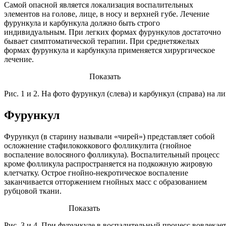
Самой опасной является локализация воспалительных
элементов на голове, лице, в носу и верхней губе. Лечение
фурункула и карбункула должно быть строго
индивидуальным. При легких формах фурункулов достаточно
бывает симптоматической терапии. При среднетяжелых
формах фурункула и карбункула применяется хирургическое
лечение.
Показать
Рис. 1 и 2. На фото фурункул (слева) и карбункул (справа) на ли
Фурункул
Фурункул (в старину называли «чирей») представляет собой
осложнение стафилококкового фолликулита (гнойное
воспаление волосяного фолликула). Воспалительный процесс
кроме фолликула распространяется на подкожную жировую
клетчатку. Острое гнойно-некротическое воспаление
заканчивается отторжением гнойных масс с образованием
рубцовой ткани.
Показать
Рис. 3 и 4. При фурункуле в воспалительный процесс вовлекает