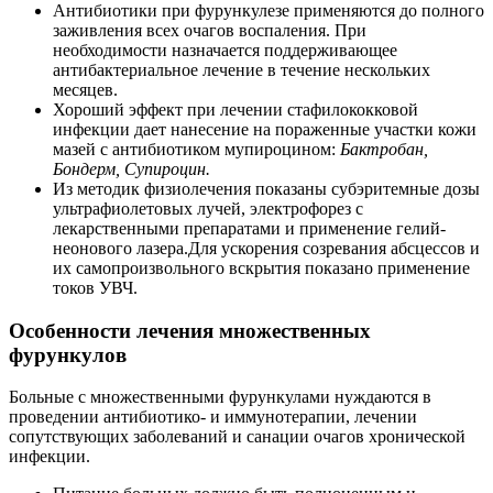
Антибиотики при фурункулезе применяются до полного
заживления всех очагов воспаления. При
необходимости назначается поддерживающее
антибактериальное лечение в течение нескольких
месяцев.
Хороший эффект при лечении стафилококковой
инфекции дает нанесение на пораженные участки кожи
мазей с антибиотиком мупироцином:
Бактробан,
Бондерм, Супироцин.
Из методик физиолечения показаны субэритемные дозы
ультрафиолетовых лучей, электрофорез с
лекарственными препаратами и применение гелий-
неонового лазера.Для ускорения созревания абсцессов и
их самопроизвольного вскрытия показано применение
токов УВЧ.
Особенности лечения множественных
фурункулов
Больные с множественными фурункулами нуждаются в
проведении антибиотико- и иммунотерапии, лечении
сопутствующих заболеваний и санации очагов хронической
инфекции.