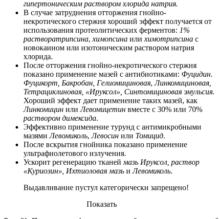
гипертоническим раствором хлорида натрия.
В случае затруднения отторжения гнойно-
некротического стержня хороший эффект получается от
использования протеолитических ферментов:
1%
растворатрипсина
,
химопсина
или
химотрипсина
с
новокаином или изотоническим раствором натрия
хлорида.
После отторжения гнойно-некротического стержня
показано применение мазей с антибиотиками:
Фуцидин
.
Фуцикорт, Бакробан, Гелиомициновая
,
Линкомициновая,
Тетрациклиновая, «Ируксол», Синтомициновая эмульсия.
Хороший эффект дает применение таких мазей, как
Линкомицин
или
Левомицетин
вместе с 30% или 70%
раствором димексида
.
Эффективно применение турунд с антимикробными
мазями
Левомиколь
,
Левосин
или
Томицид
.
После вскрытия гнойника показано применение
ультрафиолетового излучения.
Ускорит регенерацию тканей
мазь Ируксол, раствор
«Куриозин», Ихтиоловая мазь
и
Левомиколь
.
Выдавливание пустул категорически запрещено!
Показать