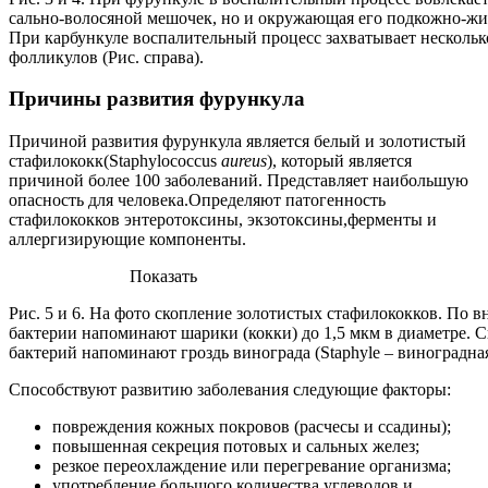
сально-волосяной мешочек, но и окружающая его подкожно-жир
При карбункуле воспалительный процесс захватывает несколь
фолликулов (Рис. справа).
Причины развития фурункула
Причиной развития фурункула является белый и золотистый
стафилококк(Staphylococcus
aureus
), который является
причиной более 100 заболеваний. Представляет наибольшую
опасность для человека.Определяют патогенность
стафилококков энтеротоксины, экзотоксины,ферменты и
аллергизирующие компоненты.
Показать
Рис. 5 и 6. На фото скопление золотистых стафилококков. По 
бактерии напоминают шарики (кокки) до 1,5 мкм в диаметре. 
бактерий напоминают гроздь винограда (Staphylе – виноградная
Способствуют развитию заболевания следующие факторы:
повреждения кожных покровов (расчесы и ссадины);
повышенная секреция потовых и сальных желез;
резкое переохлаждение или перегревание организма;
употребление большого количества углеводов и