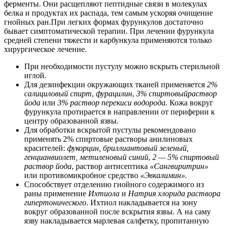
ферменты. Они расщепляют пептидные связи в молекулах
белка и продуктах их распада, тем самым ускоряя очищение
гнойных ран.При легких формах фурункулов достаточно
бывает симптоматической терапии. При лечении фурункула
средней степени тяжести и карбункула применяются только
хирургическое лечение.
При необходимости пустулу можно вскрыть стерильной
иглой.
Для дезинфекции окружающих тканей применяется
2%
салициловый спирт
,
фурацилин
,
3% спиртовыйраствор
йода
или
3% раствор перекиси водорода.
Кожа вокруг
фурункула протирается в направлении от периферии к
центру образованной язвы.
Для обработки вскрытой пустулы рекомендовано
применять 2% спиртовые растворы анилиновых
красителей:
фукорцин, бриллиантовый зеленый,
генцианвиолет, метиленовый синий
,
2 — 5% спиртовый
раствор йода
, раствор антисептика
«Сангвиритрин»
или противомикробное средство
«Эвкалимин»
.
Способствует отделению гнойного содержимого из
раны применение
Ихтиола
и
Натрия хлорида раствора
гипертонического
. Ихтиол накладывается на зону
вокруг образованной после вскрытия язвы. А на саму
язву накладывается марлевая салфетку, пропитанную