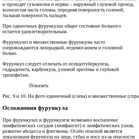
и проходят сухожилия и нервы – наружный слуховой проход,
волосистая часть головы, передняя поверхность голеней,
тыльная поверхность пальцев.
При одиночных фурункулах общее состояние больного
остается удовлетворительным.
Фурункулез и множественные фурункулы часто
сопровождаются лихорадкой, недомоганием и головной
болью.
Фурункул следует отличать от псевдотуберкулеза,
гидраденита, карбункула, узловой эритемы и глубокой
трихофитии.
Показать
Рис. 9 и 10. На фото единичный (слева) и множественные (спр
Осложнения фурункула
При фурункулах и фурункулезе возможно воспаление
лимфатических сосудов (лимфангит) и лимфатических узлов,
развитие абсцесса и флегмоны. Особо опасной является
локализация фурункула на лице, губах и носу из-за опасности