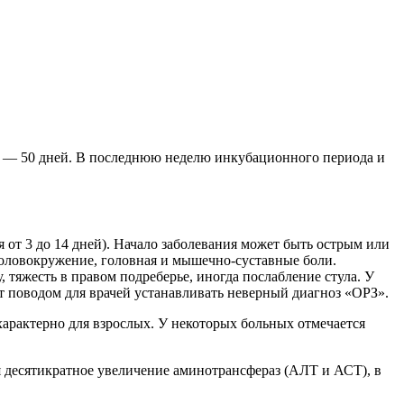
 7 — 50 дней. В последнюю неделю инкубационного периода и
от 3 до 14 дней). Начало заболевания может быть острым или
головокружение, головная и мышечно-суставные боли.
, тяжесть в правом подреберье, иногда послабление стула. У
т поводом для врачей устанавливать неверный диагноз «ОРЗ».
арактерно для взрослых. У некоторых больных отмечается
я десятикратное увеличение аминотрансфераз (АЛТ и АСТ), в