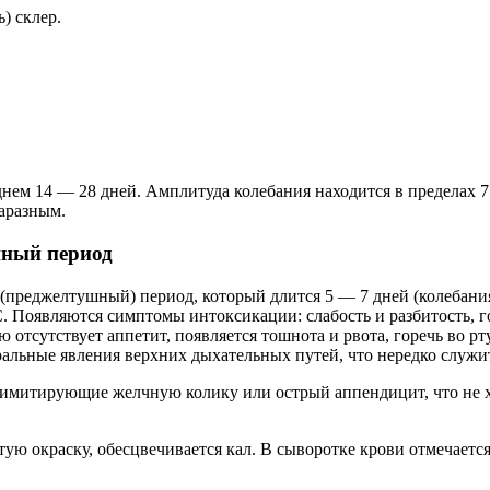
) склер.
днем 14 — 28 дней. Амплитуда колебания находится в пределах
заразным.
шный период
преджелтушный) период, который длится 5 — 7 дней (колебания 
С. Появляются симптомы интоксикации: слабость и разбитость, 
отсутствует аппетит, появляется тошнота и рвота, горечь во рту
ральные явления верхних дыхательных путей, что нередко служи
, имитирующие желчную колику или острый аппендицит, что не х
ую окраску, обесцвечивается кал. В сыворотке крови отмечаетс