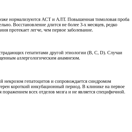
позже нормализуются АСТ и АЛТ. Повышенная тимоловая проба
льно. Восстановление длится не более 3-х месяцев, редко
ия протекает легче, чем первое заболевание.
 страдающих гепатитами другой этиологии (В, С, D). Случаи
гощенным аллергологическим анамнезом.
ый некрозом гепатоцитов и сопровождается синдромом
ктерен короткий инкубационный период. В клинике на первое
 поражением всех отделов мозга и не является специфичной.