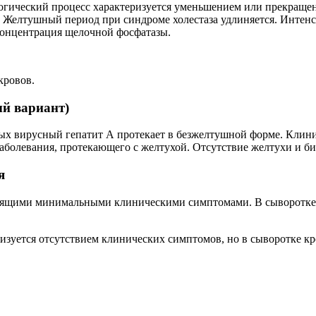
логический процесс характеризуется уменьшением или прекращен
 Желтушный период при синдроме холестаза удлиняется. Интенси
концентрация щелочной фосфатазы.
кровов.
й вариант)
слых вирусный гепатит А протекает в безжелтушной форме. Клин
заболевания, протекающего с желтухой. Отсутствие желтухи и б
я
одящими минимальными клиническими симптомами. В сыворотке
изуется отсутствием клинических симптомов, но в сыворотке к