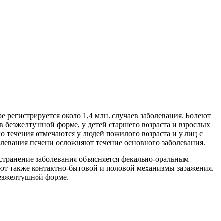
 регистрируется около 1,4 млн. случаев заболевания. Болеют
 в безжелтушной форме, у детей старшего возраста и взрослых
о течения отмечаются у людей пожилого возраста и у лиц с
левания печени осложняют течение основного заболевания.
странение заболевания объясняется фекально-оральным
уют также контактно-бытовой и половой механизмы заражения.
безжелтушной форме.