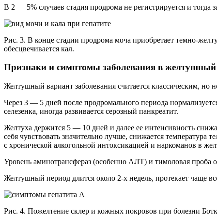
В 2 — 5% случаев стадия продрома не регистрируется и тогда з
Рис. 3. В конце стадии продрома моча приобретает темно-желт
обесцвечивается кал.
Признаки и симптомы заболевания в желтушный
Желтушный вариант заболевания считается классическим, но н
Через 3 — 5 дней после продромального периода нормализуется
селезенка, иногда развивается серозный панкреатит.
Желтуха держится 5 — 10 дней и далее ее интенсивность сниж
себя чувствовать значительно лучше, снижается температура т
с хронической алкогольной интоксикацией и наркоманов в же
Уровень аминотрансфераз (особенно АЛТ) и тимоловая проба 
Желтушный период длится около 2-х недель, протекает чаще все
Рис. 4. Пожелтение склер и кожных покровов при болезни Бот