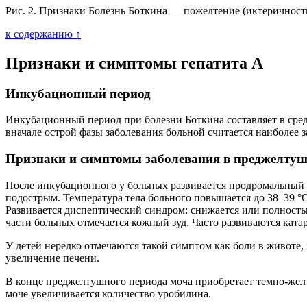
Рис. 2. Признаки Болезнь Боткина — пожелтение (иктеричность
к содержанию ↑
Признаки и симптомы гепатита А
Инкубационный период
Инкубационный период при болезни Боткина составляет в сре
вначале острой фазы заболевания больной считается наиболее 
Признаки и симптомы заболевания в преджелту
После инкубационного у больных развивается продромальный (
подострым. Температура тела больного повышается до 38–39 °
Развивается диспептический синдром: снижается или полностью 
части больных отмечается кожный зуд. Часто развиваются ката
У детей нередко отмечаются такой симптом как боли в животе
увеличение печени.
В конце преджелтушного периода моча приобретает темно-желт
моче увеличивается количество уробилина.