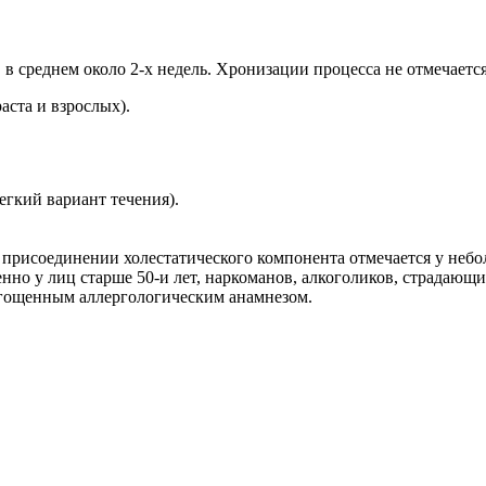
, в среднем около 2-х недель. Хронизации процесса не отмечаетс
аста и взрослых).
егкий вариант течения).
и присоединении холестатического компонента отмечается у неб
но у лиц старше 50-и лет, наркоманов, алкоголиков, страдающих
тягощенным аллергологическим анамнезом.