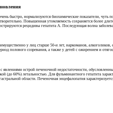
ановления
чень быстро, нормализуются биохимические показатели, чуть 
етворительно. Повышенная утомляемость сохраняется более длите
гистрируются рецидивы гепатита А. Последующая волна заболеван
имущественно у лиц старше 50-и лет, наркоманов, алкоголиков,
ериод полового созревания, а также у детей с ожирением и отя
 с явлениями острой печеночной недостаточности, обусловленн
кой (до 60%) летальностью. Для фульминантного гепатита хара
астральной области. Печеночная энцефалопатия характеризуется