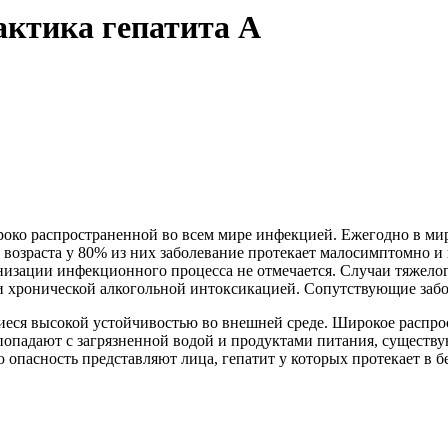
актика гепатита А
роко распространенной во всем мире инфекцией. Ежегодно в мире
го возраста у 80% из них заболевание протекает малосимптомно и
онизации инфекционного процесса не отмечается. Случаи тяжелог
 хронической алкогольной интоксикацией. Сопутствующие забо
еся высокой устойчивостью во внешней среде. Широкое распро
попадают с загрязненной водой и продуктами питания, существ
опасность представляют лица, гепатит у которых протекает в 