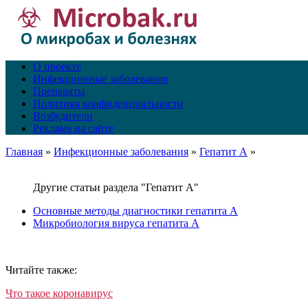
О проекте
Инфекционные заболевания
Препараты
Политика конфиденциальности
Возбудители
Реклама на сайте
Главная
»
Инфекционные заболевания
»
Гепатит А
»
Другие статьи раздела "Гепатит А"
Основные методы диагностики гепатита А
Микробиология вируса гепатита А
Читайте также:
Что такое коронавирус