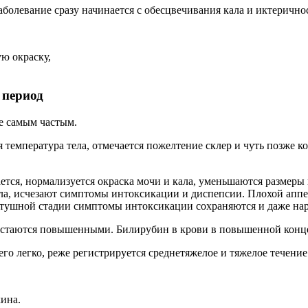
аболевание сразу начинается с обесцвечивания кала и иктерично
ую окраску,
 период
е самым частым.
 температура тела, отмечается пожелтение склер и чуть позже к
ается, нормализуется окраска мочи и кала, уменьшаются размер
ела, исчезают симптомы интоксикации и диспепсии. Плохой аппе
лтушной стадии симптомы интоксикации сохраняются и даже нар
остаются повышенными. Билирубин в крови в повышенной конце
го легко, реже регистрируется среднетяжелое и тяжелое течение
кина.