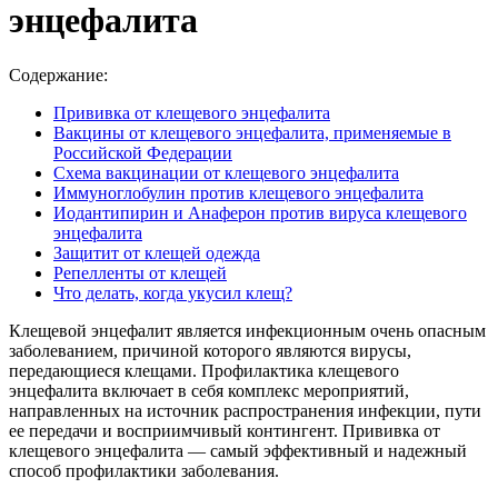
энцефалита
Содержание:
Прививка от клещевого энцефалита
Вакцины от клещевого энцефалита, применяемые в
Российской Федерации
Схема вакцинации от клещевого энцефалита
Иммуноглобулин против клещевого энцефалита
Иодантипирин и Анаферон против вируса клещевого
энцефалита
Защитит от клещей одежда
Репелленты от клещей
Что делать, когда укусил клещ?
Клещевой энцефалит является инфекционным очень опасным
заболеванием, причиной которого являются вирусы,
передающиеся клещами. Профилактика клещевого
энцефалита включает в себя комплекс мероприятий,
направленных на источник распространения инфекции, пути
ее передачи и восприимчивый контингент. Прививка от
клещевого энцефалита — самый эффективный и надежный
способ профилактики заболевания.