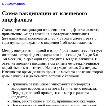
к содержанию ↑
Схема вакцинации от клещевого
энцефалита
Стандартом вакцинации от клещевого энцефалита является
применение 3-х доз вакцины. Повторная вакцинация
(ревакцинация) проводится спустя 3 года и далее 1 раз в 3
года путем однократного введения 1-ой дозы вакцины.
Между введениями первой и второй доз вакцины существует
интервал, который для каждой вакцины свой (от 2-х до 5-и —
7-и месяцев). Через один год вводится 3-я доза вакцины. В
ответ на введение вакцины в организме человека начинают
вырабатываться антитела. На это уходит около 2-х недель.
Именно это время должно пройти с момента введения второй
дозы вакцины и до момента встречи с клещами.
Прививка от клещевого энцефалита проводится
здоровым взрослым и детям с 12-и летнего возраста.
Перед прививкой проводится осмотр терапевта
(педиатра).
Лица, работающие в полях, прививаются ежегодно.
При пропуске одной ревакцинации заново весь курс