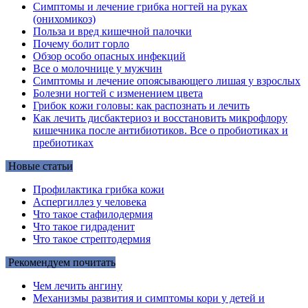
Симптомы и лечение грибка ногтей на руках
(онихомикоз)
Польза и вред кишечной палочки
Почему болит горло
Обзор особо опасных инфекций
Все о молочнице у мужчин
Симптомы и лечение опоясывающего лишая у взрослых
Болезни ногтей с изменением цвета
Грибок кожи головы: как распознать и лечить
Как лечить дисбактериоз и восстановить микрофлору
кишечника после антибиотиков. Все о пробиотиках и
пребиотиках
Новые статьи
Профилактика грибка кожи
Аспергиллез у человека
Что такое стафилодермия
Что такое гидраденит
Что такое стрептодермия
Рекомендуем почитать
Чем лечить ангину
Механизмы развития и симптомы кори у детей и