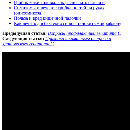
Грибок кожи головы: как распознать и лечить
Симптомы и лечение грибка ногтей на руках
(онихомикоза)
Польза и вред кишечной палочки
Как лечить дисбактериоз и восстановить микрофлору
Предыдущая статья:
Вопросы профилактики гепатита С
Следующая статья:
Признаки и симптомы острого и
хронического гепатита С