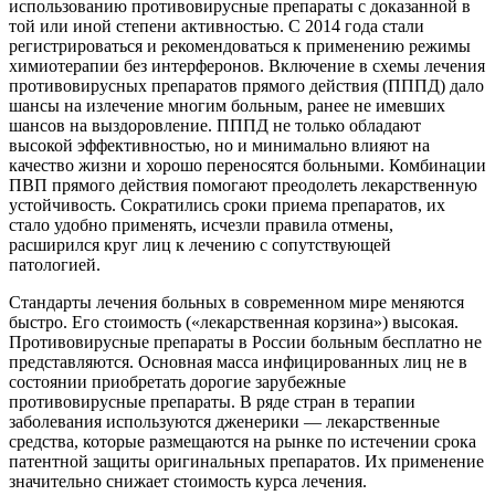
использованию противовирусные препараты с доказанной в
той или иной степени активностью. С 2014 года стали
регистрироваться и рекомендоваться к применению режимы
химиотерапии без интерферонов. Включение в схемы лечения
противовирусных препаратов прямого действия (ПППД) дало
шансы на излечение многим больным, ранее не имевших
шансов на выздоровление. ПППД не только обладают
высокой эффективностью, но и минимально влияют на
качество жизни и хорошо переносятся больными. Комбинации
ПВП прямого действия помогают преодолеть лекарственную
устойчивость. Сократились сроки приема препаратов, их
стало удобно применять, исчезли правила отмены,
расширился круг лиц к лечению с сопутствующей
патологией.
Стандарты лечения больных в современном мире меняются
быстро. Его стоимость («лекарственная корзина») высокая.
Противовирусные препараты в России больным бесплатно не
представляются. Основная масса инфицированных лиц не в
состоянии приобретать дорогие зарубежные
противовирусные препараты. В ряде стран в терапии
заболевания используются дженерики — лекарственные
средства, которые размещаются на рынке по истечении срока
патентной защиты оригинальных препаратов. Их применение
значительно снижает стоимость курса лечения.