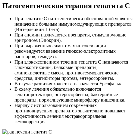
Патогенетическая терапия гепатита С
При гепатите С патогенетически обоснованной является
назначение больным иммуномодулирующих препаратов
(Интерлейкин-1 бета).
При анемии назначаются препараты, стимулирующие
эритропоэз (Эпокрин).
При выраженных симптомах интоксикации
рекомендуется введение глюкозо-электролитных
растворов, гемодеза.
При злокачественном течении гепатита С назначаются
глюкокортикоиды, белковые препараты,
аминокислотные смеси, противогемморагические
средства, ингибиторы протеаз, энтеросорбенты.
В случае развития холестаза назначается Урсофальк.
В схему лечения обязательно включаются
гепатопротекторы, энтеросорбенты, бактерийные
препараты, нормализующие микрофлору кишечника.
Наряду с использованием современных
противовирусных препаратов значительно повышает
эффективность лечения экстракорпоральная
гемокоррекция.