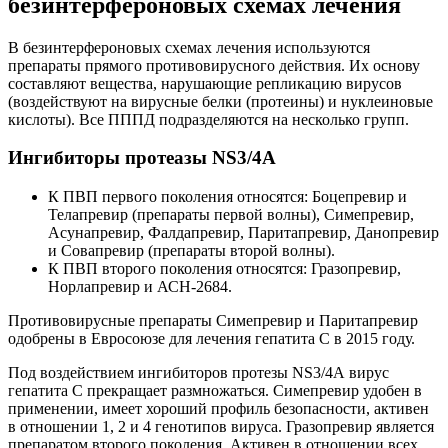
безинтерфероновых схемах лечения
В безинтерфероновых схемах лечения используются
препараты прямого противовирусного действия. Их основу
составляют вещества, нарушающие репликацию вирусов
(воздействуют на вирусные белки (протеины) и нуклеиновые
кислоты). Все ПППД подразделяются на несколько групп.
Ингибиторы протеазы NS3/4А
К ПВП первого поколения относятся: Боцепревир и
Телапревир (препараты первой волны), Симепревир,
Асунапревир, Фалдапревир, Паритапревир, Данопревир
и Совапревир (препараты второй волны).
К ПВП второго поколения относятся: Гразопревир,
Норлапревир и АСН-2684.
Противовирусные препараты Симепревир и Паритапревир
одобрены в Евросоюзе для лечения гепатита С в 2015 году.
Под воздействием ингибиторов протезы NS3/4А вирус
гепатита С прекращает размножаться. Симепревир удобен в
применении, имеет хороший профиль безопасности, активен
в отношении 1, 2 и 4 генотипов вируса. Гразопревир является
препаратом второго поколения. Активен в отношении всех