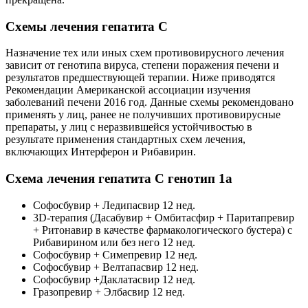
Схемы лечения гепатита С
Назначение тех или иных схем противовирусного лечения
зависит от генотипа вируса, степени поражения печени и
результатов предшествующей терапии. Ниже приводятся
Рекомендации Американской ассоциации изучения
заболеваний печени 2016 год. Данные схемы рекомендовано
применять у лиц, ранее не получивших противовирусные
препараты, у лиц с неразвившейся устойчивостью в
результате применения стандартных схем лечения,
включающих Интерферон и Рибавирин.
Схема лечения гепатита С генотип 1а
Софосбувир + Ледипасвир 12 нед.
3D-терапия (Дасабувир + Омбитасфир + Паритапревир
+ Ритонавир в качестве фармакологического бустера) с
Рибавирином или без него 12 нед.
Софосбувир + Симепревир 12 нед.
Софосбувир + Велтапасвир 12 нед.
Софосбувир +Даклатасвир 12 нед.
Гразопревир + Элбасвир 12 нед.