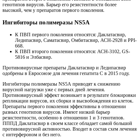
генотипов вирусов. Барьер его резистентности более
высокий, чем у препаратов первого поколения.
Ингибиторы полимеразы NS5А
К ПВП первого поколения относятся: Даклатасвир,
Ледипасвир, Саматасвир, Омбитасвир, АСН-2928 и PPI-
668.
К ПВП второго поколения относятся: АСН-3102, GS-
5816 и Элбасвир.
Противовирусные препараты Даклатасвир и Ледипасвир
одобрены в Евросоюзе для лечения гепатита С в 2015 году.
Ингибиторы полимеразы NS5А приводят к снижению
вирусной нагрузки уже с первых дней лечения.
Противовирусный эффект возникает в результате блокировки
репликации вирусов, их сборки и высвобождения из клеток.
Препараты первого поколения эффективны в отношении
разных генотипов вирусов. Имеют низкий барьер
резистентности, особенно в отношении 1 и 3 генотипов.
ПППД Даклатасвир в своем классе обладает самой большой
противовирусной активностью. Входит в состав схем лечения
с интерфероном и без него.