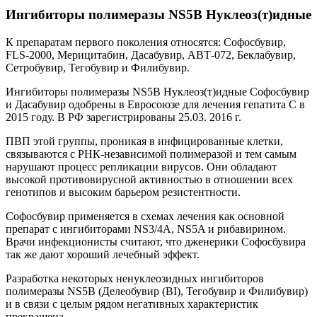
Ингибиторы полимеразы NS5B Нуклеоз(т)идные
К препаратам первого поколения относятся: Софосбувир,
FLS-2000, Мерицитабин, Дасабувир, АВТ-072, Беклабувир,
Сетробувир, Тегобувир и Филибувир.
Ингибиторы полимеразы NS5В Нуклеоз(т)идные Софосбувир
и Дасабувир одобрены в Евросоюзе для лечения гепатита С в
2015 году. В РФ зарегистрированы 25.03. 2016 г.
ПВП этой группы, проникая в инфицированные клетки,
связываются с РНК-независимой полимеразой и тем самым
нарушают процесс репликации вирусов. Они обладают
высокой противовирусной активностью в отношении всех
генотипов и высоким барьером резистентности.
Софосбувир применяется в схемах лечения как основной
препарат с ингибиторами NS3/4A, NS5A и рибавирином.
Врачи инфекционисты считают, что дженерики Софосбувира
так же дают хороший лечебный эффект.
Разработка некоторых ненуклеозидных ингибиторов
полимеразы NS5B (Делеобувир (BI), Тегобувир и Филибувир)
и в связи с целым рядом негативных характеристик
прекращена.