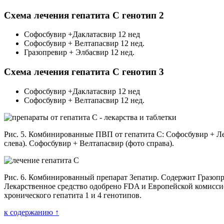
Схема лечения гепатита С генотип 2
Софосбувир +Даклатасвир 12 нед
Софосбувир + Велтапасвир 12 нед.
Гразопревир + Элбасвир 12 нед.
Схема лечения гепатита С генотип 3
Софосбувир +Даклатасвир 12 нед
Софосбувир + Велтапасвир 12 нед.
Рис. 5. Комбинированные ПВП от гепатита С: Софосбувир + Л
слева). Софосбувир + Велтапасвир (фото справа).
Рис. 6. Комбинированный препарат Зепатир. Содержит Гразопр
Лекарственное средство одобрено FDA и Европейской комисси
хронического гепатита 1 и 4 генотипов.
к содержанию ↑