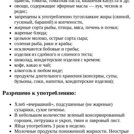
щавель, томаты, томатная паста, квашеная капуста и др;
овощи, содержащие эфирные масла — лук, чеснок и
редис;
запрещены к употреблению тугоплавкие жиры (свиной,
гусиный, бараний) и копчености,
жирные сорта рыбы, птицы, мяса, печень и почки;
жареные блюда;
цельное молоко, острые сорта сыра;
соленая рыба, раки и крабы;
исключаются бобовые и грибы;
изделия из сдобного и слоеного теста;
шоколад, кондитерские изделия с кремом;
кофе, какао и чай;
алкоголь в любом виде;
продукты длительного хранения (консервы, супы,
бульоны, соки, напитки, кондитерские изделия);
Разрешено к употреблению:
Хлеб «вчерашний», подсушенные (не жареные)
сухарики, сухое печенье.
В небольшом количестве зеленый консервированный
горошек, петрушка и укроп, тмин и лавровый лист.
Яйца употреблять 3 раза в неделю.
Молочные продукты пониженной жирности. Неострые