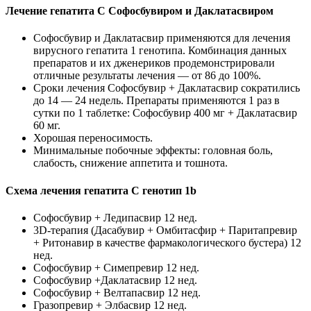
Лечение гепатита С Софосбувиром и Даклатасвиром
Софосбувир и Даклатасвир применяются для лечения
вирусного гепатита 1 генотипа. Комбинация данных
препаратов и их дженериков продемонстрировали
отличные результаты лечения — от 86 до 100%.
Сроки лечения Софосбувир + Даклатасвир сократились
до 14 — 24 недель. Препараты применяются 1 раз в
сутки по 1 таблетке: Софосбувир 400 мг + Даклатасвир
60 мг.
Хорошая переносимость.
Минимальные побочные эффекты: головная боль,
слабость, снижение аппетита и тошнота.
Схема лечения гепатита С генотип 1b
Софосбувир + Ледипасвир 12 нед.
3D-терапия (Дасабувир + Омбитасфир + Паритапревир
+ Ритонавир в качестве фармакологического бустера) 12
нед.
Софосбувир + Симепревир 12 нед.
Софосбувир +Даклатасвир 12 нед.
Софосбувир + Велтапасвир 12 нед.
Гразопревир + Элбасвир 12 нед.