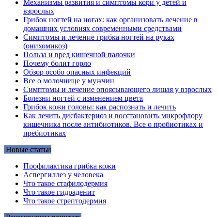
Механизмы развития и симптомы кори у детей и
взрослых
Грибок ногтей на ногах: как организовать лечение в
домашних условиях современными средствами
Симптомы и лечение грибка ногтей на руках
(онихомикоз)
Польза и вред кишечной палочки
Почему болит горло
Обзор особо опасных инфекций
Все о молочнице у мужчин
Симптомы и лечение опоясывающего лишая у взрослых
Болезни ногтей с изменением цвета
Грибок кожи головы: как распознать и лечить
Как лечить дисбактериоз и восстановить микрофлору
кишечника после антибиотиков. Все о пробиотиках и
пребиотиках
Новые статьи
Профилактика грибка кожи
Аспергиллез у человека
Что такое стафилодермия
Что такое гидраденит
Что такое стрептодермия