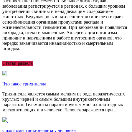
распространен повсеместно. Большое число случав
заболевания регистрируется в регионах, с большим уровнем
употребления свинины и ненадлежащим содержанием
животных. Ведущая роль в патогенезе трихинеллеза играет
сенсибилизация организма продуктами распада и
жизнедеятельности гельминтов. При заболевании появляется
лихорадка, отеки и мышечные. Аллергизация организма
приводит к нарушениям в работе внутренних органов, что
нередко заканчивается инвалидностью и смертельным
исходом.
Статьи раздела
Что такое трихинелла
Трихинелла является самым мелким из рода паразитических
круглых червей и самым большим внутриклеточным
паразитом. Гельминты паразитируют у многих плотоядных
млекопитающих и в человеке. Человек заражается при...
Симптомы трихинеллеза у человека