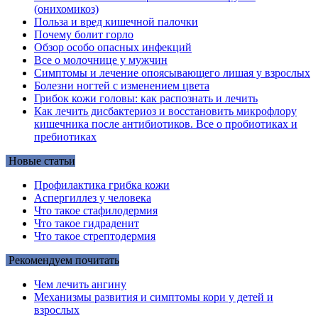
(онихомикоз)
Польза и вред кишечной палочки
Почему болит горло
Обзор особо опасных инфекций
Все о молочнице у мужчин
Симптомы и лечение опоясывающего лишая у взрослых
Болезни ногтей с изменением цвета
Грибок кожи головы: как распознать и лечить
Как лечить дисбактериоз и восстановить микрофлору
кишечника после антибиотиков. Все о пробиотиках и
пребиотиках
Новые статьи
Профилактика грибка кожи
Аспергиллез у человека
Что такое стафилодермия
Что такое гидраденит
Что такое стрептодермия
Рекомендуем почитать
Чем лечить ангину
Механизмы развития и симптомы кори у детей и
взрослых