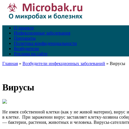
О проекте
Инфекционные заболевания
Препараты
Политика конфиденциальности
Возбудители
Реклама на сайте
Главная
»
Возбудители инфекционных заболеваний
»
Вирусы
Вирусы
Не имея собственной клетки (как у не живой материи), вирус и
в клетке. При заражении вирус заставляет клетку-хозяина соб
— бактерии, растения, животных и человека. Вирусы-сателлит