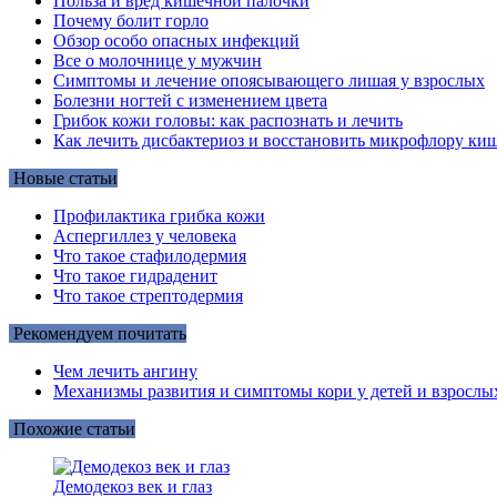
Польза и вред кишечной палочки
Почему болит горло
Обзор особо опасных инфекций
Все о молочнице у мужчин
Симптомы и лечение опоясывающего лишая у взрослых
Болезни ногтей с изменением цвета
Грибок кожи головы: как распознать и лечить
Как лечить дисбактериоз и восстановить микрофлору киш
Новые статьи
Профилактика грибка кожи
Аспергиллез у человека
Что такое стафилодермия
Что такое гидраденит
Что такое стрептодермия
Рекомендуем почитать
Чем лечить ангину
Механизмы развития и симптомы кори у детей и взрослы
Похожие статьи
Демодекоз век и глаз