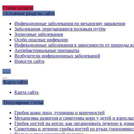
Статьи раздела
Основные разделы сайта
Инфекционные заболевания по механизму заражения
Заболевания, передающиеся половым путём
Зоонозные заболевания
Особо опасные инфекции
Инфекционные заболевания в зависимости от природы во
Антибактериальные препараты
Возбудители инфекционных заболеваний
Новости сайта
…..
....
Карта сайта
Карта сайта
Популярные статьи
Грибок кожи лица, туловища и конечностей
Механизмы развития и симптомы кори у детей и взрослы
Грибок ногтей на ногах: как организовать лечение в до
Симптомы и лечение грибка ногтей на руках (онихомикоз