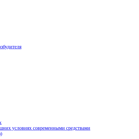
збудителя
х
машних условиях современными средствами
)