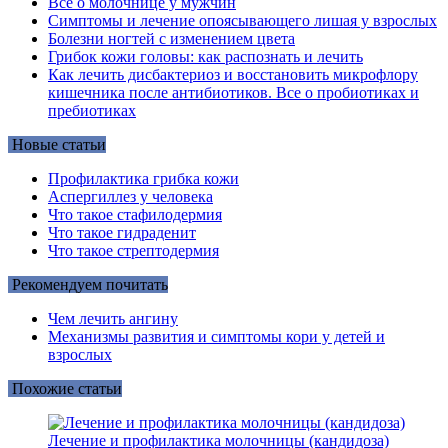
Все о молочнице у мужчин
Симптомы и лечение опоясывающего лишая у взрослых
Болезни ногтей с изменением цвета
Грибок кожи головы: как распознать и лечить
Как лечить дисбактериоз и восстановить микрофлору
кишечника после антибиотиков. Все о пробиотиках и
пребиотиках
Новые статьи
Профилактика грибка кожи
Аспергиллез у человека
Что такое стафилодермия
Что такое гидраденит
Что такое стрептодермия
Рекомендуем почитать
Чем лечить ангину
Механизмы развития и симптомы кори у детей и
взрослых
Похожие статьи
Лечение и профилактика молочницы (кандидоза)