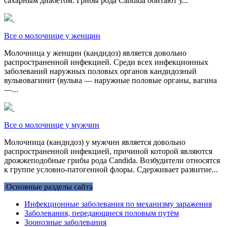
сахарным диабетом. Грибы рода Candida обитают у...
Все о молочнице у женщин
Молочница у женщин (кандидоз) является довольно
распространенной инфекцией. Среди всех инфекционных
заболеваний наружных половых органов кандидозный
вульвовагинит (вульва — наружные половые органы, вагина
—...
Все о молочнице у мужчин
Молочница (кандидоз) у мужчин является довольно
распространенной инфекцией, причиной которой являются
дрожжеподобные грибы рода Candida. Возбудители относятся
к группе условно-патогенной флоры. Сдерживает развитие...
Основные разделы сайта
Инфекционные заболевания по механизму заражения
Заболевания, передающиеся половым путём
Зоонозные заболевания