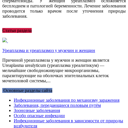
сперматозоиды. У женщин уреаплазмоз осложняется
бесплодием и патологией беременности. Лечение заболевания
проводится только врачом после уточнения природы
заболевания.
Статьи раздела
Уреаплазма и уреаплазмоз у мужчин и женщин
Причиной уреаплазмоза у мужчин и женщин является
Ureaplasma urealyticum (уреаплазма уреалитикум) —
мельчайшие свободноживущие микроорганизмы,
паразитирующие на оболочках эпителиальных клеток
мочеполовой системы,...
Основные разделы сайта
Инфекционные заболевания по механизму заражения
Заболевания, передающиеся половым путём
Зоонозные заболевания
Особо опасные инфекции
Инфекционные заболевания в зависимости от природы
возбудителя