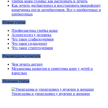
Грибок кожи головы: как распознать и лечить
Как лечить дисбактериоз и восстановить микрофлору
кишечника после антибиотиков. Все о пробиотиках и
пребиотиках
Новые статьи
Профилактика грибка кожи
Аспергиллез у человека
Что такое стафилодермия
Что такое гидраденит
Что такое стрептодермия
Рекомендуем почитать
Чем лечить ангину
Механизмы развития и симптомы кори у детей и
взрослых
Похожие статьи
Уреаплазма и уреаплазмоз у мужчин и женщин