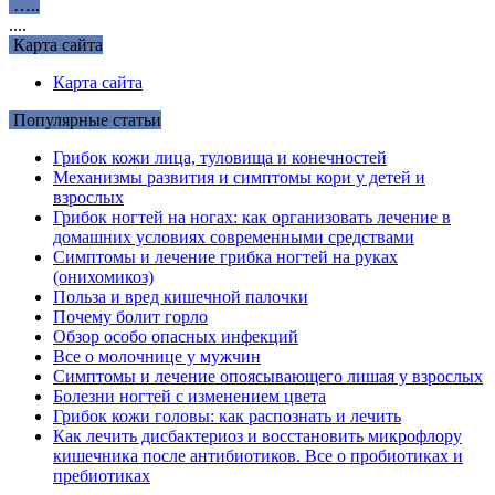
…..
....
Карта сайта
Карта сайта
Популярные статьи
Грибок кожи лица, туловища и конечностей
Механизмы развития и симптомы кори у детей и
взрослых
Грибок ногтей на ногах: как организовать лечение в
домашних условиях современными средствами
Симптомы и лечение грибка ногтей на руках
(онихомикоз)
Польза и вред кишечной палочки
Почему болит горло
Обзор особо опасных инфекций
Все о молочнице у мужчин
Симптомы и лечение опоясывающего лишая у взрослых
Болезни ногтей с изменением цвета
Грибок кожи головы: как распознать и лечить
Как лечить дисбактериоз и восстановить микрофлору
кишечника после антибиотиков. Все о пробиотиках и
пребиотиках