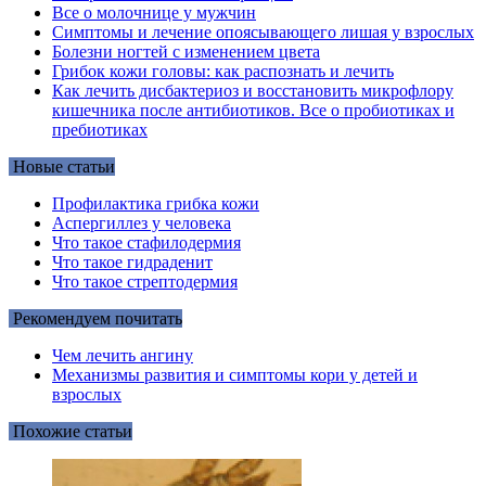
Все о молочнице у мужчин
Симптомы и лечение опоясывающего лишая у взрослых
Болезни ногтей с изменением цвета
Грибок кожи головы: как распознать и лечить
Как лечить дисбактериоз и восстановить микрофлору
кишечника после антибиотиков. Все о пробиотиках и
пребиотиках
Новые статьи
Профилактика грибка кожи
Аспергиллез у человека
Что такое стафилодермия
Что такое гидраденит
Что такое стрептодермия
Рекомендуем почитать
Чем лечить ангину
Механизмы развития и симптомы кори у детей и
взрослых
Похожие статьи