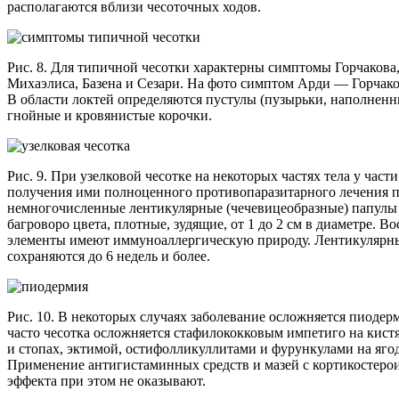
располагаются вблизи чесоточных ходов.
Рис. 8. Для типичной чесотки характерны симптомы Горчакова
Михаэлиса, Базена и Сезари. На фото симптом Арди — Горчако
В области локтей определяются пустулы (пузырьки, наполненн
гнойные и кровянистые корочки.
Рис. 9. При узелковой чесотке на некоторых частях тела у част
получения ими полноценного противопаразитарного лечения 
немногочисленные лентикулярные (чечевицеобразные) папул
багроворо цвета, плотные, зудящие, от 1 до 2 см в диаметре. В
элементы имеют иммуноаллергическую природу. Лентикулярны
сохраняются до 6 недель и более.
Рис. 10. В некоторых случаях заболевание осложняется пиодер
часто чесотка осложняется стафилококковым импетиго на кистя
и стопах, эктимой, остифолликуллитами и фурункулами на ягод
Применение антигистаминных средств и мазей с кортикостеро
эффекта при этом не оказывают.