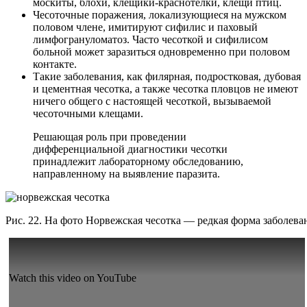
москиты, блохи, клещики-краснотелки, клещи птиц.
Чесоточные поражения, локализующиеся на мужском
половом члене, имитируют сифилис и паховый
лимфогрануломатоз. Часто чесоткой и сифилисом
больной может заразиться одновременно при половом
контакте.
Такие заболевания, как филярная, подростковая, дубовая
и цементная чесотка, а также чесотка пловцов не имеют
ничего общего с настоящей чесоткой, вызываемой
чесоточными клещами.
Решающая роль при проведении
дифференциальной диагностики чесотки
принадлежит лабораторному обследованию,
направленному на выявление паразита.
Рис. 22. На фото Норвежская чесотка — редкая форма заболева
Watch this video on YouTube