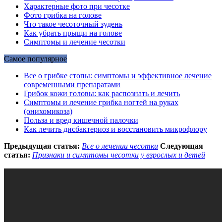
Характерные фото при чесотке
Фото грибка на голове
Что такое чесоточный зудень
Как убрать прыщи на голове
Симптомы и лечение чесотки
Самое популярное
Все о грибке стопы: симптомы и эффективное лечение
современными препаратами
Грибок кожи головы: как распознать и лечить
Симптомы и лечение грибка ногтей на руках
(онихомикоза)
Польза и вред кишечной палочки
Как лечить дисбактериоз и восстановить микрофлору
Предыдущая статья:
Все о лечении чесотки
Следующая
статья:
Признаки и симптомы чесотки у взрослых и детей