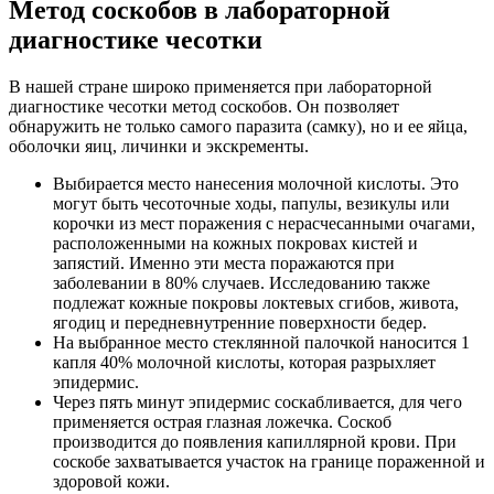
Метод соскобов в лабораторной
диагностике чесотки
В нашей стране широко применяется при лабораторной
диагностике чесотки метод соскобов. Он позволяет
обнаружить не только самого паразита (самку), но и ее яйца,
оболочки яиц, личинки и экскременты.
Выбирается место нанесения молочной кислоты. Это
могут быть чесоточные ходы, папулы, везикулы или
корочки из мест поражения с нерасчесанными очагами,
расположенными на кожных покровах кистей и
запястий. Именно эти места поражаются при
заболевании в 80% случаев. Исследованию также
подлежат кожные покровы локтевых сгибов, живота,
ягодиц и передневнутренние поверхности бедер.
На выбранное место стеклянной палочкой наносится 1
капля 40% молочной кислоты, которая разрыхляет
эпидермис.
Через пять минут эпидермис соскабливается, для чего
применяется острая глазная ложечка. Соскоб
производится до появления капиллярной крови. При
соскобе захватывается участок на границе пораженной и
здоровой кожи.