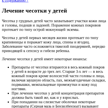
к содержанию ↑
Лечение чесотки у детей
Чесотка у грудных детей часто захватывает участки кожи лица
и головы, подошв и ладоней. Поражение кожных покровов
протекает по типу острой мокнующей экземы.
Чесотка у детей первых месяцев жизни протекает по типу
крапивницы и поражает кожу лица, спины и ягодиц.
Заболевание часто осложняется тяжелой пиодермией, нередко
приводящей к сепсису и гибели ребенка.
Лечение чесотки у детей имеет некоторые нюансы:
Препараты от чесотки втираются в весь кожный покров
у детей в возрасте до трех лет. Старше 3-х лет — в весь
кожный покров кроме волосистой части головы и лица,
включая заушную область, пах, межъягодичные складки,
подмышки, межпальцевые промежутки и кожу под
ногтями.
При лечении чесотки у детей концентрация препаратов
должна быть такой же, как и у взрослых.
При попадании на слизистые оболочки некоторые
препараты (Серная мазь и Бензилбензоат) вызывают