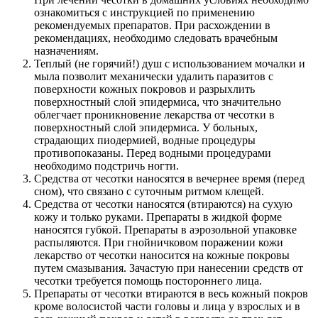
ознакомиться с инструкцией по применению
рекомендуемых препаратов. При расхождении в
рекомендациях, необходимо следовать врачебным
назначениям.
Теплый (не горячий!) душ с использованием мочалки и
мыла позволит механически удалить паразитов с
поверхности кожных покровов и разрыхлить
поверхностный слой эпидермиса, что значительно
облегчает проникновение лекарства от чесотки в
поверхностный слой эпидермиса. У больных,
страдающих пиодермией, водные процедуры
противопоказаны. Перед водными процедурами
необходимо подстричь ногти.
Средства от чесотки наносятся в вечернее время (перед
сном), что связано с суточным ритмом клещей.
Средства от чесотки наносятся (втираются) на сухую
кожу и только руками. Препараты в жидкой форме
наносятся губкой. Препараты в аэрозольной упаковке
распыляются. При гнойничковом поражении кожи
лекарство от чесотки наносится на кожные покровы
путем смазывания. Зачастую при нанесении средств от
чесотки требуется помощь постороннего лица.
Препараты от чесотки втираются в весь кожный покров
кроме волосистой части головы и лица у взрослых и в