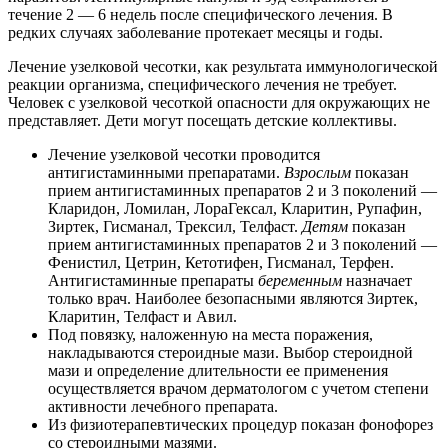
течение 2 — 6 недель после специфического лечения. В
редких случаях заболевание протекает месяцы и годы.
Лечение узелковой чесотки, как результата иммунологической
реакции организма, специфического лечения не требует.
Человек с узелковой чесоткой опасности для окружающих не
представляет. Дети могут посещать детские коллективы.
Лечение узелковой чесотки проводится
антигистаминными препаратами.
Взрослым
показан
прием антигистаминных препаратов 2 и 3 поколений —
Кларидон, Ломилан, ЛораГексал, Кларитин, Рупафин,
Зиртек, Гисманал, Трексил, Телфаст.
Детям
показан
прием антигистаминных препаратов 2 и 3 поколений —
Фенистил, Цетрин, Кетотифен, Гисманал, Терфен.
Антигистаминные препараты
беременным
назначает
только врач. Наиболее безопасными являются Зиртек,
Кларитин, Телфаст и Авил.
Под повязку, наложенную на места поражения,
накладываются стероидные мази. Выбор стероидной
мази и определение длительности ее применения
осуществляется врачом дерматологом с учетом степени
активности лечебного препарата.
Из физиотерапевтических процедур показан фонофорез
со стероидными мазями.