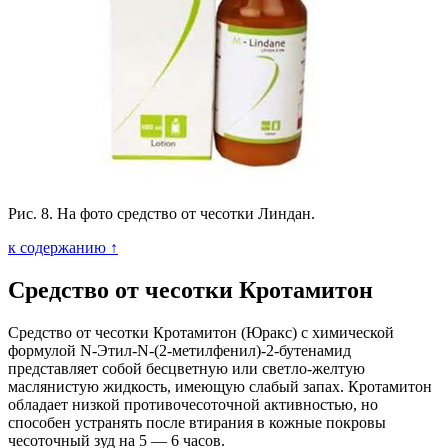
Рис. 8. На фото средство от чесотки Линдан.
к содержанию ↑
Средство от чесотки Кротамитон
Средство от чесотки Кротамитон (Юракс) с химической
формулой N-Этил-N-(2-метилфенил)-2-бутенамид
представляет собой бесцветную или светло-желтую
маслянистую жидкость, имеющую слабый запах. Кротамитон
обладает низкой противочесоточной активностью, но
способен устранять после втирания в кожные покровы
чесоточный зуд на 5 — 6 часов.