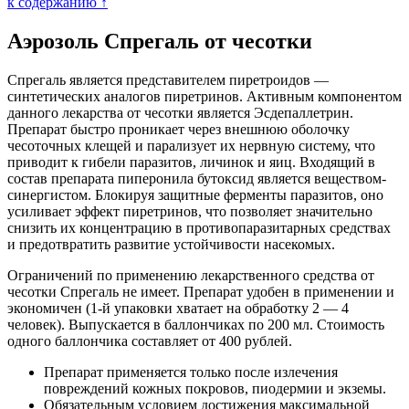
к содержанию ↑
Аэрозоль Спрегаль от чесотки
Спрегаль является представителем пиретроидов —
синтетических аналогов пиретринов. Активным компонентом
данного лекарства от чесотки является Эсдепаллетрин.
Препарат быстро проникает через внешнюю оболочку
чесоточных клещей и парализует их нервную систему, что
приводит к гибели паразитов, личинок и яиц. Входящий в
состав препарата пиперонила бутоксид является веществом-
синергистом. Блокируя защитные ферменты паразитов, оно
усиливает эффект пиретринов, что позволяет значительно
снизить их концентрацию в противопаразитарных средствах
и предотвратить развитие устойчивости насекомых.
Ограничений по применению лекарственного средства от
чесотки Спрегаль не имеет. Препарат удобен в применении и
экономичен (1-й упаковки хватает на обработку 2 — 4
человек). Выпускается в баллончиках по 200 мл. Стоимость
одного баллончика составляет от 400 рублей.
Препарат применяется только после излечения
повреждений кожных покровов, пиодермии и экземы.
Обязательным условием достижения максимальной