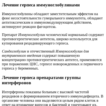
Лечение герпеса иммуноглобулинами
Иммуноглобулины обладают заместительным эффектом на
фоне несостоятельности гуморального иммунитета, обладают
антитоксическим и иммуномодулирующим действием,
активируют реакции фагоцитоза.
Препарат
Иммуноглобулин человеческий нормальный
содержит
противогерпетические антитела, широко используется для
купирования рецидивирующего герпеса.
Сандоглобулин
и отечественный
Иммуноглобулин для
внутривенного
введения
содержат повышенную
концентрацию противогерпетических антител, применяются
при поражениях ЦНС, герпесе новорожденных и первичного
герпеса у беременных.
Лечение герпеса препаратами группы
интерферонов
Интерфероны показаны больным с высокой частотой
рецидивов и формированием вторичного иммунодефицита. В
организме человека они выделяются целым рядом клеток в
ответ на вторжение вирусов и бактерий и уничтожают их.