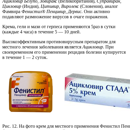
Ацикловир Белупо, Зовиракс
(Великобритания),
Суправиран,
Цикловир
(Индия),
Цитивир, Виролекс
(Словения), аналог
Фамвира
Фенистил® Пенцивир, Дервис.
Они активно
подавляют размножение вирусов в очаге поражения.
Крема, гели и мази от герпеса применяются 5раз в сутки
(каждые 4 часа) в течение 5 — 10 дней.
Высокоэффективным противовирусным препаратом для
местного лечения заболевания является
Ацикловир
. При
своевременном его применении рецидив болезни купируется
в течение 1 — 2 суток.
Рис. 12. На фото крем для местного применения Фенистил Пен