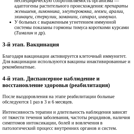
неспецифическую сопротивляемость организма —
адаптогены растительного происхождения:
препараты
женьшеня, лимонника, элеутерококка, левзеи, аралии,
эхинацеи, стеркулии, заманихи, сапарал, иммунал.
У больных с выраженным угнетением иммунной
системы показаны гормоны тимуса короткими курсами
(
Тималин
и др).
3-й этап. Вакцинация
Благодаря вакцинации активируется клеточный иммунитет.
Для вакцинации используются вакцины инактивированные и
рекомбинатные.
4-й этап. Диспансерное наблюдение и
восстановление здоровья (реабилитация)
После выздоровления на этапе реабилитации больные
обследуются 1 раз в 3 и 6 месяцев.
Интенсивность терапии и длительность наблюдения зависят
от тяжести течения заболевания, частоты рецидивов, наличия
симптомов интоксикации, болей и вовлечения в
патологический процесс внутренних органов и систем.