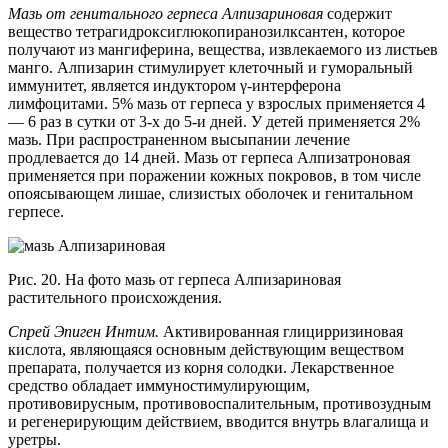
Мазь от генитального герпеса Алпизариновая
содержит
вещество тетрагидроксиглюкопиранозилксантен, которое
получают из мангиферина, вещества, извлекаемого из листьев
манго. Алпизарин стимулирует клеточный и гуморальный
иммунитет, является индуктором γ-интерферона
лимфоцитами. 5% мазь от герпеса у взрослых применяется 4
— 6 раз в сутки от 3-х до 5-и дней. У детей применяется 2%
мазь. При распространенном высыпании лечение
продлевается до 14 дней. Мазь от герпеса Алпизатроновая
применяется при поражении кожных покровов, в том числе
опоясывающем лишае, слизистых оболочек и генитальном
герпесе.
Рис. 20. На фото мазь от герпеса Алпизариновая
растительного происхождения.
Спрей Эпиген Интим.
Активированная глицирризиновая
кислота, являющаяся основным действующим веществом
препарата, получается из корня солодки. Лекарственное
средство обладает иммуностимулирующим,
противовирусным, противовоспалительным, противозудным
и регенерирующим действием, вводится внутрь влагалища и
уретры.