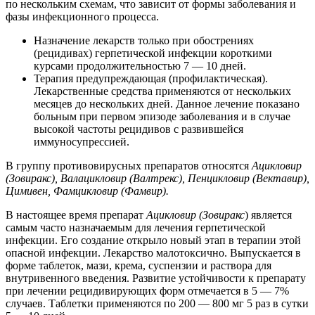
по нескольким схемам, что зависит от формы заболевания и
фазы инфекционного процесса.
Назначение лекарств только при обострениях
(рецидивах) герпетической инфекции короткими
курсами продолжительностью 7 — 10 дней.
Терапия предупреждающая (профилактическая).
Лекарственные средства применяются от нескольких
месяцев до нескольких дней. Данное лечение показано
больным при первом эпизоде заболевания и в случае
высокой частоты рецидивов с развившейся
иммуносупрессией.
В группу противовирусных препаратов относятся
Ацикловир
(Зовиракс), Валацикловир (Валтрекс), Пенцикловир (Вектавир),
Цимивен, Фамцикловир (Фамвир).
В настоящее время препарат
Ацикловир (Зовиракс
) является
самым часто назначаемым для лечения герпетической
инфекции. Его создание открыло новый этап в терапии этой
опасной инфекции. Лекарство малотоксично. Выпускается в
форме таблеток, мази, крема, суспензии и раствора для
внутривенного введения. Развитие устойчивости к препарату
при лечении рецидивирующих форм отмечается в 5 — 7%
случаев. Таблетки применяются по 200 — 800 мг 5 раз в сутки