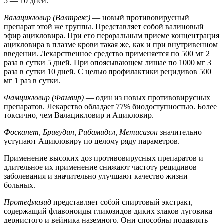
5 — 10 дней.
Валацикловир (Валтрекс
)
— новый противовирусный
препарат этой же группы. Представляет собой валиновый
эфир ацикловира. При его пероральным приеме концентрация
ацикловира в плазме крови такая же, как и при внутривенном
введении. Лекарственное средство применяется по 500 мг 2
раза в сутки 5 дней. При опоясывающем лишае по 1000 мг 3
раза в сутки 10 дней. С целью профилактики рецидивов 500
мг 1 раз в сутки.
Фамцикловир (Фамвир)
— один из новых противовирусных
препаратов. Лекарство обладает 77% биодоступностью. Более
токсично, чем Валацикловир и Ацикловир.
Фосканет
,
Бривудин, Рибамидил, Метисазон
значительно
уступают Ацикловиру по целому ряду параметров.
Применение высоких доз противовирусных препаратов и
длительное их применение снижают частоту рецидивов
заболевания и значительно улучшают качество жизни
больных.
Протефлазид
представляет собой спиртовый экстракт,
содержащий флавоноиды гликозидов диких злаков луговика
дернистого и вейника наземного. Они способны подавлять