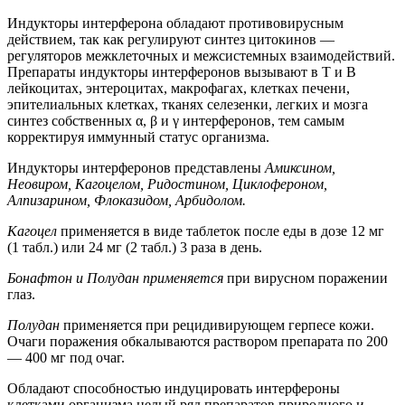
Индукторы интерферона обладают противовирусным
действием, так как регулируют синтез цитокинов —
регуляторов межклеточных и межсистемных взаимодействий.
Препараты индукторы интерферонов вызывают в Т и В
лейкоцитах, энтероцитах, макрофагах, клетках печени,
эпителиальных клетках, тканях селезенки, легких и мозга
синтез собственных α, β и γ интерферонов, тем самым
корректируя иммунный статус организма.
Индукторы интерферонов представлены
Амиксином,
Неовиром, Кагоцелом, Ридостином, Циклофероном,
Алпизарином, Флоказидом, Арбидолом.
Кагоцел
применяется в виде таблеток после еды в дозе 12 мг
(1 табл.) или 24 мг (2 табл.) 3 раза в день.
Бонафтон и Полудан применяется
при вирусном поражении
глаз.
Полудан
применяется при рецидивирующем герпесе кожи.
Очаги поражения обкалываются раствором препарата по 200
— 400 мг под очаг.
Обладают способностью индуцировать интерфероны
клетками организма целый ряд препаратов природного и