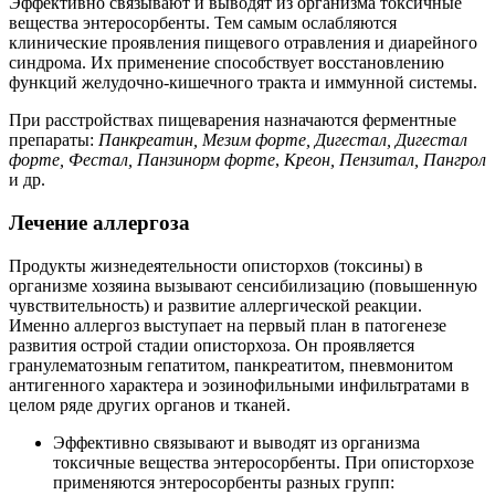
Эффективно связывают и выводят из организма токсичные
вещества энтеросорбенты. Тем самым ослабляются
клинические проявления пищевого отравления и диарейного
синдрома. Их применение способствует восстановлению
функций желудочно-кишечного тракта и иммунной системы.
При расстройствах пищеварения назначаются ферментные
препараты:
Панкреатин, Мезим форте, Дигестал, Дигестал
форте, Фестал, Панзинорм форте
,
Креон, Пензитал, Пангрол
и др.
Лечение аллергоза
Продукты жизнедеятельности описторхов (токсины) в
организме хозяина вызывают сенсибилизацию (повышенную
чувствительность) и развитие аллергической реакции.
Именно аллергоз выступает на первый план в патогенезе
развития острой стадии описторхоза. Он проявляется
гранулематозным гепатитом, панкреатитом, пневмонитом
антигенного характера и эозинофильными инфильтратами в
целом ряде других органов и тканей.
Эффективно связывают и выводят из организма
токсичные вещества энтеросорбенты. При описторхозе
применяются энтеросорбенты разных групп: