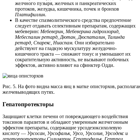
желчного пузыря, желчных и панкреатических
протоков, желудка, кишечника, почек и бронхов
Платифиллин
.
В качестве спазмолитического средства предпочтение
следует отдавать селективным препаратам, содержащих
мебеверин:
Мебеверин, Мебеверина гидрохлорид,
Мебеспалин ретард, Дютан, Дюспаталин, Талинда
ретард, Спарекс, Ниаспам.
Они избирательно
действуют на гладкую мускулатуру желудочно-
кишечного тракта — снижают тонус и уменьшают их
сократительную активность, не вызывают побочных
эффектов, активно влияют на сфинктер Одди.
Рис. 5. На фото видна масса яиц в матке описторхов, располаг
желчевыводящих путях.
Гепатопротекторы
Защищают клетки печени от повреждающего воздействия
токсинов паразитов и обладают умеренным желчегонным
эффектом препараты, содержащие урсодезоксихолевую
кислоту —
Урсосан, Урсофальк, Урсо, Урсолив, Урсодекс и
гепатопротекторы Силимарин, Гепатофальк,
Гептрал.