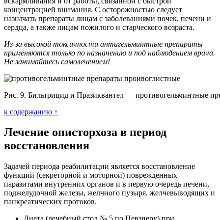
вскармливания и от работы, связанной с быстрой
концентрацией внимания. С осторожностью следует
назначать препараты лицам с заболеваниями почек, печени и
сердца, а также лицам пожилого и старческого возраста.
Из-за высокой токсичности антигельминтные препараты
применяются только по назначению и под наблюдением врача.
Не занимайтесь самолечением!
Рис. 9. Бильтрицид и Празиквантел — противогельминтные пр
к содержанию ↑
Лечение описторхоза в период
восстановления
Задачей периода реабилитации является восстановление
функций (секреторной и моторной) поврежденных
паразитами внутренних органов и в первую очередь печени,
поджелудочной железы, желчного пузыря, желчевыводящих и
панкреатических протоков.
Диета (лечебный стол № 5 по Певзнеру) при