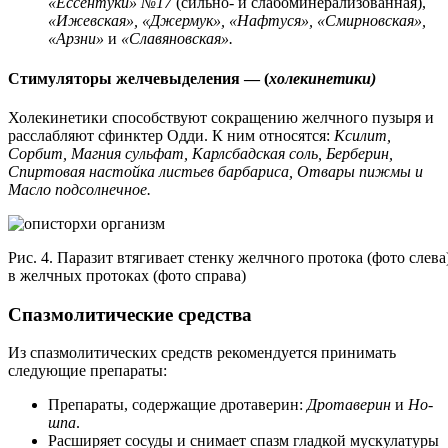
«Ессентуки» №17
(сильно- и слабоминерализованная),
«Ижевская», «Джермук», «Нафтуся», «Смирновская»,
«Арзни»
и
«Славяновская».
Стимуляторы желчевыделения — (
холекинетики)
Холекинетики способствуют сокращению желчного пузыря и
расслабляют сфинктер Одди. К ним относятся:
Ксилит,
Сорбит, Магния сульфат, Карлсбадская соль,
Берберин,
Спиртовая настойка листьев барбариса, Отвары пижмы и
Масло подсолнечное.
Рис. 4. Паразит втягивает стенку желчного протока (фото слева
в желчных протоках (фото справа)
Спазмолитические средства
Из спазмолитических средств рекомендуется принимать
следующие препараты:
Препараты, содержащие дротаверин:
Дротаверин
и
Но-
шпа
.
Расширяет сосуды и снимает спазм гладкой мускулатуры