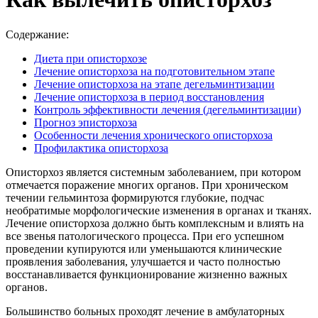
Содержание:
Диета при описторхозе
Лечение описторхоза на подготовительном этапе
Лечение описторхоза на этапе дегельминтизации
Лечение описторхоза в период восстановления
Контроль эффективности лечения (дегельминтизации)
Прогноз эписторхоза
Особенности лечения хронического описторхоза
Профилактика описторхоза
Описторхоз является системным заболеванием, при котором
отмечается поражение многих органов. При хроническом
течении гельминтоза формируются глубокие, подчас
необратимые морфологические изменения в органах и тканях.
Лечение описторхоза должно быть комплексным и влиять на
все звенья патологического процесса. При его успешном
проведении купируются или уменьшаются клинические
проявления заболевания, улучшается и часто полностью
восстанавливается функционирование жизненно важных
органов.
Большинство больных проходят лечение в амбулаторных