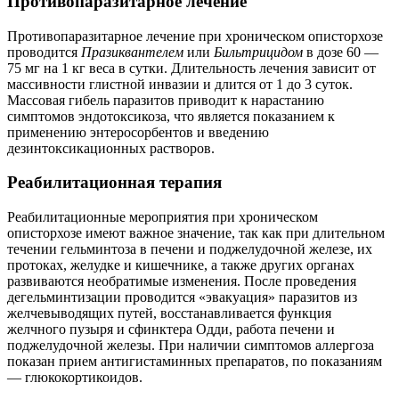
Противопаразитарное лечение
Противопаразитарное лечение при хроническом описторхозе
проводится
Празиквантелем
или
Бильтрицидом
в дозе 60 —
75 мг на 1 кг веса в сутки. Длительность лечения зависит от
массивности глистной инвазии и длится от 1 до 3 суток.
Массовая гибель паразитов приводит к нарастанию
симптомов эндотоксикоза, что является показанием к
применению энтеросорбентов и введению
дезинтоксикационных растворов.
Реабилитационная терапия
Реабилитационные мероприятия при хроническом
описторхозе имеют важное значение, так как при длительном
течении гельминтоза в печени и поджелудочной железе, их
протоках, желудке и кишечнике, а также других органах
развиваются необратимые изменения. После проведения
дегельминтизации проводится «эвакуация» паразитов из
желчевыводящих путей, восстанавливается функция
желчного пузыря и сфинктера Одди, работа печени и
поджелудочной железы. При наличии симптомов аллергоза
показан прием антигистаминных препаратов, по показаниям
— глюкокортикоидов.