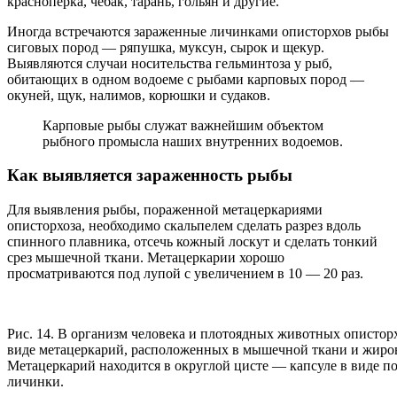
красноперка, чебак, тарань, гольян и другие.
Иногда встречаются зараженные личинками описторхов рыбы
сиговых пород — ряпушка, муксун, сырок и щекур.
Выявляются случаи носительства гельминтоза у рыб,
обитающих в одном водоеме с рыбами карповых пород —
окуней, щук, налимов, корюшки и судаков.
Карповые рыбы служат важнейшим объектом
рыбного промысла наших внутренних водоемов.
Как выявляется зараженность рыбы
Для выявления рыбы, пораженной метацеркариями
описторхоза, необходимо скальпелем сделать разрез вдоль
спинного плавника, отсечь кожный лоскут и сделать тонкий
срез мышечной ткани. Метацеркарии хорошо
просматриваются под лупой с увеличением в 10 — 20 раз.
Рис. 14. В организм человека и плотоядных животных опистор
виде метацеркарий, расположенных в мышечной ткани и жиро
Метацеркарий находится в округлой цисте — капсуле в виде 
личинки.