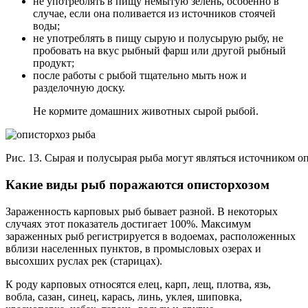
не употреблять в пищу немытую зелень, особенно в
случае, если она поливается из источников стоячей
воды;
не употреблять в пищу сырую и полусырую рыбу, не
пробовать на вкус рыбный фарш или другой рыбный
продукт;
после работы с рыбой тщательно мыть нож и
разделочную доску.
Не кормите домашних животных сырой рыбой.
Рис. 13. Сырая и полусырая рыба могут являться источником оп
Какие виды рыб поражаются описторхозом
Зараженность карповых рыб бывает разной. В некоторых
случаях этот показатель достигает 100%. Максимум
зараженных рыб регистрируется в водоемах, расположенных
вблизи населенных пунктов, в промысловых озерах и
высохших руслах рек (старицах).
К роду карповых относятся елец, карп, лещ, плотва, язь,
вобла, сазан, синец, карась, линь, уклея, шиповка,