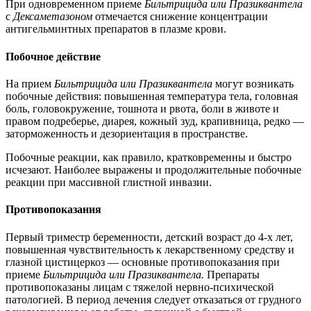
При одновременном приеме
Бильтрицида или Празиквантела
с
Дексаметазоном
отмечается снижение концентрации
антигельминтных препаратов в плазме крови.
Побочное действие
На прием
Бильтрицида или Празиквантела
могут возникать
побочные действия: повышенная температура тела, головная
боль, головокружение, тошнота и рвота, боли в животе и
правом подреберье, диарея, кожный зуд, крапивница, редко —
заторможенность и дезориентация в пространстве.
Побочные реакции, как правило, кратковременны и быстро
исчезают. Наиболее выражены и продолжительные побочные
реакции при массивной глистной инвазии.
Противопоказания
Первый триместр беременности, детский возраст до 4-х лет,
повышенная чувствительность к лекарственному средству и
глазной цистицеркоз — основные противопоказания при
приеме
Бильтрицида или Празиквантела.
Препараты
противопоказаны лицам с тяжелой нервно-психической
патологией. В период лечения следует отказаться от грудного