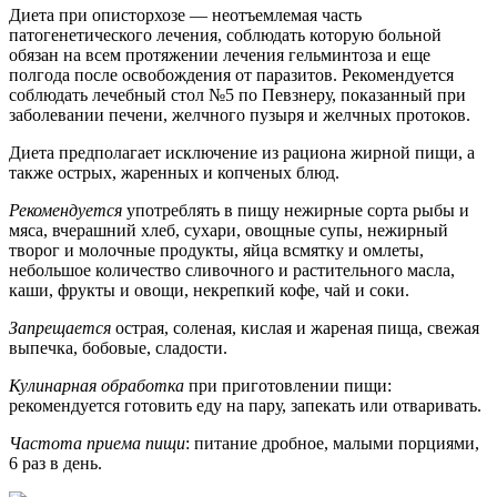
Диета при описторхозе — неотъемлемая часть
патогенетического лечения, соблюдать которую больной
обязан на всем протяжении лечения гельминтоза и еще
полгода после освобождения от паразитов. Рекомендуется
соблюдать лечебный стол №5 по Певзнеру, показанный при
заболевании печени, желчного пузыря и желчных протоков.
Диета предполагает исключение из рациона жирной пищи, а
также острых, жаренных и копченых блюд.
Рекомендуется
употреблять в пищу нежирные сорта рыбы и
мяса, вчерашний хлеб, сухари, овощные супы, нежирный
творог и молочные продукты, яйца всмятку и омлеты,
небольшое количество сливочного и растительного масла,
каши, фрукты и овощи, некрепкий кофе, чай и соки.
Запрещается
острая, соленая, кислая и жареная пища, свежая
выпечка, бобовые, сладости.
Кулинарная обработка
при приготовлении пищи:
рекомендуется готовить еду на пару, запекать или отваривать.
Частота приема пищи
: питание дробное, малыми порциями,
6 раз в день.