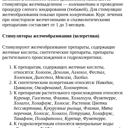
стимуляторы желчевыделения —
холекинетики
и проведение
процедур слепого зондирования (тюбажей). Для стимуляции
желчеобразования показан прием
холеретиков
. Курс лечения
при описторхозе желчегонными и спазмолитическими
препаратами составляет от 1 до 3 месяцев.
Стимуляторы желчеобразования (холеретики)
Стимулируют желчеобразование препараты, содержащие
желчные кислоты, синтетические препараты, препараты
растительного происхождения и гидрохолеритики.
К препаратам, содержащих желчные кислоты,
относятся:
Хологон,
Дехолин, Аллохол, Фестал,
Холензим, Дигестол, Мексаза, Лиобил.
К синтетическим холеретикам относятся:
Никодин,
Циквалон, Оксафенамид, Холонертон.
К препаратам растительного происхождения относятся:
Куренар, Галстена, Фламин,
Холагогум, Фуметерре,
Холагол, Холафлукс, Холосас.
Растения:
Цветки
бессмертника, Кукурузные рыльца, Фламин, Мята
перечная, Холосас, Холагол, Петрушка, Холафлукс,
Танафлон, Полифитохол, Курепар, Фуметерре.
К гидрохолеретикам относятся минеральные воды: