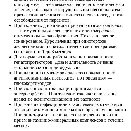
описторхозе — неотъемлемая часть патогенетического
лечения, соблюдать которую больной обязан на всем
протяжении лечения гельминтоза и еще полгода после
освобождения от паразитов.
При явлениях дискинезии применяются
холекинетики
— стимуляторы желчевыделения или
холеретики
—
стимуляторы желчеобразования. Показано слепое
зондирование. Курс лечения при описторхозе
желчегонными и спазмолитическими препаратами
составляет от 1 до 3 месяцев.
Для нормализации работы печени показан прием
гепатопротекторов. Доза и длительность лечения
устанавливается индивидуально.
При наличии симптомов аллергоза показан прием
антигистаминных препаратов, по показаниям —
глюкокортикоидов.
При явлениях интоксикации принимаются
энтеросорбенты. При тяжелом токсикозе показано
введение дезинтоксикационных растворов.
При многих инфекционных заболеваниях отмечается
дефицит витаминов и минералов в организме больного.
При описторхозе в период восстановления показан
прием витаминно-минеральных комплексов в течение
месяца.