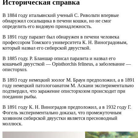
Историческая справка
В 1884 году итальянский ученый С. Ривольти впервые
обнаружил сосальщика в печени кошки, но не смог
определить его видовую принадлежность.
В 1891 году паразит был обнаружен в печени человека
профессором Томского университета К. Н. Виноградовым,
который назвал его сибирской двуусткой.
В 1885 году. Р. Бланшар описал паразита и назвал его
кошачьей двуусткой — Opisthorchis felineus, а заболевание —
описторхоз.
В 1893 году немецкий зоолог М. Браун предположил, а в 1891
году немецкий патологоанатом М. Аскани экспериментально
подтвердил, что заражение описторхозом происходит при
поедании рыбы.
В 1891 году К. Н. Виноградов предположил, а в 1932 году Г.
Фогель экспериментально доказал, что промежуточным
хозяином сибирской двуустки является пресноводный
моллюск.