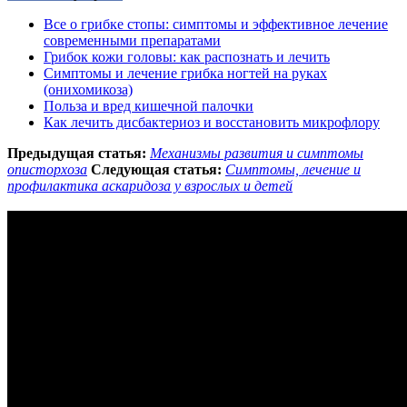
Все о грибке стопы: симптомы и эффективное лечение
современными препаратами
Грибок кожи головы: как распознать и лечить
Симптомы и лечение грибка ногтей на руках
(онихомикоза)
Польза и вред кишечной палочки
Как лечить дисбактериоз и восстановить микрофлору
Предыдущая статья:
Механизмы развития и симптомы
описторхоза
Следующая статья:
Симптомы, лечение и
профилактика аскаридоза у взрослых и детей