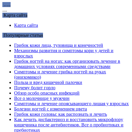
…..
....
Карта сайта
Карта сайта
Популярные статьи
Грибок кожи лица, туловища и конечностей
Механизмы развития и симптомы кори у детей и
взрослых
Грибок ногтей на ногах: как организовать лечение в
домашних условиях современными средствами
Симптомы и лечение грибка ногтей на руках
(онихомикоз)
Польза и вред кишечной палочки
Почему болит горло
Обзор особо опасных инфекций
Все о молочнице у мужчин
Симптомы и лечение опоясывающего лишая у взрослых
Болезни ногтей с изменением цвета
Грибок кожи головы: как распознать и лечить
Как лечить дисбактериоз и восстановить микрофлору
кишечника после антибиотиков. Все о пробиотиках и
пребиотиках