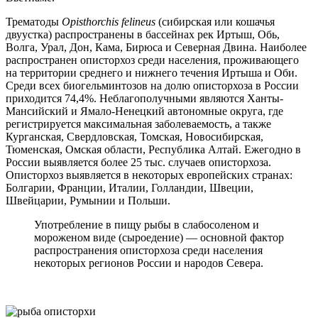
Трематоды
O
pisthorchis felineus
(сибирская или кошачья
двуустка) распространены в бассейнах рек Иртыш, Обь,
Волга, Урал, Дон, Кама, Бирюса и Северная Двина. Наиболее
распространен описторхоз среди населения, проживающего
на территории среднего и нижнего течения Иртыша и Оби.
Среди всех биогельминтозов на долю описторхоза в России
приходится 74,4%. Неблагополучными являются Ханты-
Мансийский и Ямало-Ненецкий автономные округа, где
регистрируется максимальная заболеваемость, а также
Курганская, Свердловская, Томская, Новосибирская,
Тюменская, Омская области, Республика Алтай. Ежегодно в
России выявляется более 25 тыс. случаев описторхоза.
Описторхоз выявляется в некоторых европейских странах:
Болгарии, Франции, Италии, Голландии, Швеции,
Швейцарии, Румынии и Польши.
Употребление в пищу рыбы в слабосоленом и
мороженом виде (сыроедение) — основной фактор
распространения описторхоза среди населения
некоторых регионов России и народов Севера.