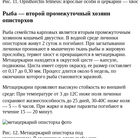
Рис. 11. Opisthorchis felineus: взрослые особи и церкарии — хв
Рыба — второй промежуточный хозяин
описторхов
Рыба семейства карповых является вторым промежуточным
хозяином кошачьей двуустки. В водной среде личинки
описторхов живут 2 суток и погибают. При заглатывании
личинки проникают в мышечную ткань рыбы и жировую
прослойку, теряют хвост и превращаются в метацеркарии.
Метацеркарии находятся в округлой цисте — капсуле,
подвижны. Циста имеет серую окраску, ее размер составляет
от 0,17 до 0,30 мм. Процесс длится около 6 недель, по
окончании которого рыба становится заразной.
Метацеркарии проявляют высокую стойкость во внешней
среде: При температуре от 3 до 12
С ниже ноля личинки
сохраняют жизнеспособность до 25 дней, 30-40
С ниже ноля
— 5 — 6 часов. При жарке и варке паразиты погибают в
течение 15 — 20 минут.
Рис. 12. Метацеркарий описторха под