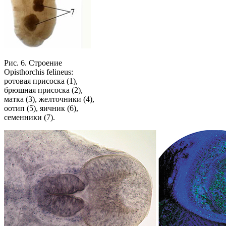
Рис. 6. Строение
Opisthorchis felineus:
ротовая присоска (1),
брюшная присоска (2),
матка (3), желточники (4),
оотип (5), яичник (6),
семенники (7).