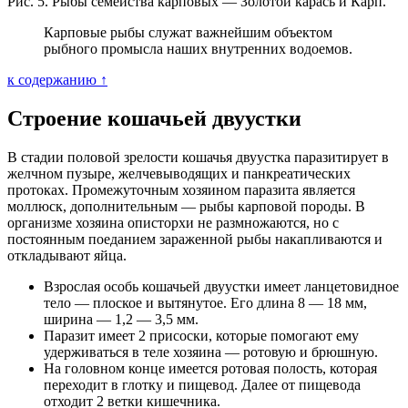
Рис. 5. Рыбы семейства карповых — Золотой карась и Карп.
Карповые рыбы служат важнейшим объектом
рыбного промысла наших внутренних водоемов.
к содержанию ↑
Строение кошачьей двуустки
В стадии половой зрелости кошачья двуустка паразитирует в
желчном пузыре, желчевыводящих и панкреатических
протоках. Промежуточным хозяином паразита является
моллюск, дополнительным — рыбы карповой породы. В
организме хозяина описторхи не размножаются, но с
постоянным поеданием зараженной рыбы накапливаются и
откладывают яйца.
Взрослая особь кошачьей двуустки имеет ланцетовидное
тело — плоское и вытянутое. Его длина 8 — 18 мм,
ширина — 1,2 — 3,5 мм.
Паразит имеет 2 присоски, которые помогают ему
удерживаться в теле хозяина — ротовую и брюшную.
На головном конце имеется ротовая полость, которая
переходит в глотку и пищевод. Далее от пищевода
отходит 2 ветки кишечника.