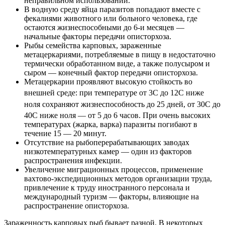
неправильном использовании.
В водную среду яйца паразитов попадают вместе с
фекалиями животного или больного человека, где
остаются жизнеспособными до 6-и месяцев —
начальные факторы передачи описторхоза.
Рыбы семейства карповых, зараженные
метацеркариями, потребляемые в пищу в недостаточно
термически обработанном виде, а также полусыром и
сыром — конечный фактор передачи описторхоза.
Метацеркарии проявляют высокую стойкость во
внешней среде: при температуре от 3
С до 12
С ниже
ноля сохраняют жизнеспособность до 25 дней, от 30
С до
40
С ниже ноля — от 5 до 6 часов. При очень высоких
температурах (жарка, варка) паразиты погибают в
течение 15 — 20 минут.
Отсутствие на рыбоперерабатывающих заводах
низкотемпературных камер — один из факторов
распространения инфекции.
Увеличение миграционных процессов, применение
вахтово-экспедиционных методов организации труда,
привлечение к труду иностранного персонала и
международный туризм — факторы, влияющие на
распространение описторхоза.
Зараженность карповых рыб бывает разной. В некоторых