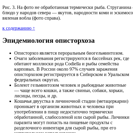
Рис. 3. На фото не обработанная термически рыба. Струганин
блюдо у народов севера — якутов, народности коми и эскимосов
вяленая вобла (фото справа).
к содержанию ↑
Эпидемиология описторхоза
Описторхоз является пероральным биогельминтозом.
Очаги заболевания регистрируются в бассейнах рек, где
обитают моллюски рода Codiella и рыбы семейства
карповых. В России около 97% случаев заражения
описторхозом регистрируется в Сибирском и Уральском
федеральных округах.
Болеют гельминтозом человек и рыбоядные животные
— чаще всего кошки, а также свиньи, собаки, хорьки,
лисицы, песцы, и др.
Кошачья двуустка в личиночной стадии (метацеркарии)
проникает в организм животных и человека при
употреблении в пищу недостаточно термически
обработанной, слабосоленой или сырой рыбы. Личинки
паразита могут попасть на пищевые продукты с
разделочного инвентаря для сырой рыбы, при его