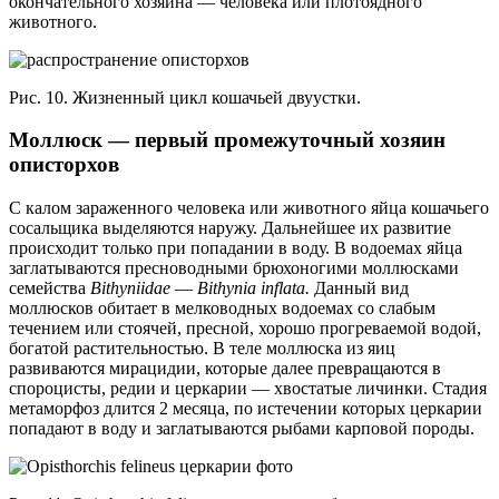
окончательного хозяина — человека или плотоядного
животного.
Рис. 10. Жизненный цикл кошачьей двуустки.
Моллюск — первый промежуточный хозяин
описторхов
С калом зараженного человека или животного яйца кошачьего
сосальщика выделяются наружу. Дальнейшее их развитие
происходит только при попадании в воду. В водоемах яйца
заглатываются пресноводными брюхоногими моллюсками
семейства
Bithyniidae
—
Bithynia inflata.
Данный вид
моллюсков обитает в мелководных водоемах со слабым
течением или стоячей, пресной, хорошо прогреваемой водой,
богатой растительностью. В теле моллюска из яиц
развиваются мирацидии, которые далее превращаются в
спороцисты, редии и церкарии — хвостатые личинки. Стадия
метаморфоз длится 2 месяца, по истечении которых церкарии
попадают в воду и заглатываются рыбами карповой породы.