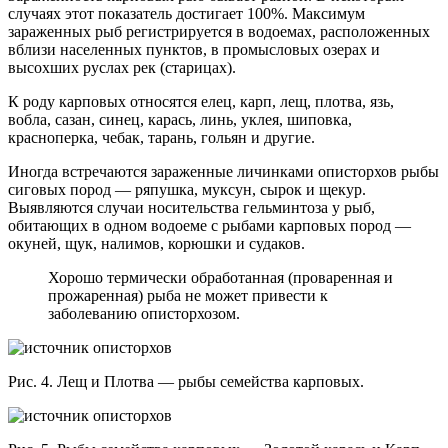
случаях этот показатель достигает 100%. Максимум
зараженных рыб регистрируется в водоемах, расположенных
вблизи населенных пунктов, в промысловых озерах и
высохших руслах рек (старицах).
К роду карповых относятся елец, карп, лещ, плотва, язь,
вобла, сазан, синец, карась, линь, уклея, шиповка,
красноперка, чебак, тарань, гольян и другие.
Иногда встречаются зараженные личинками описторхов рыбы
сиговых пород — ряпушка, муксун, сырок и щекур.
Выявляются случаи носительства гельминтоза у рыб,
обитающих в одном водоеме с рыбами карповых пород —
окуней, щук, налимов, корюшки и судаков.
Хорошо термически обработанная (проваренная и
прожаренная) рыба не может привести к
заболеванию описторхозом.
Рис. 4. Лещ и Плотва — рыбы семейства карповых.