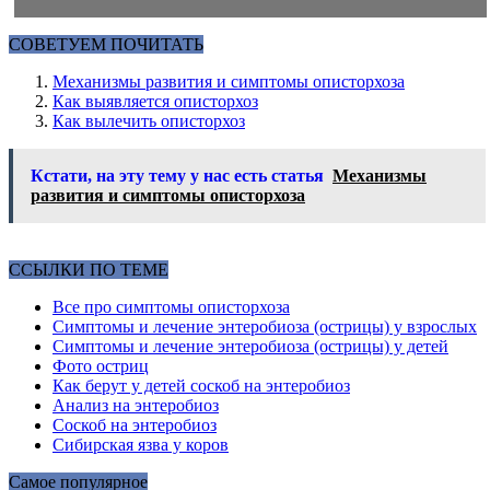
СОВЕТУЕМ ПОЧИТАТЬ
Механизмы развития и симптомы описторхоза
Как выявляется описторхоз
Как вылечить описторхоз
Кстати, на эту тему у нас есть статья
Механизмы
развития и симптомы описторхоза
ССЫЛКИ ПО ТЕМЕ
Все про симптомы описторхоза
Симптомы и лечение энтеробиоза (острицы) у взрослых
Симптомы и лечение энтеробиоза (острицы) у детей
Фото остриц
Как берут у детей соскоб на энтеробиоз
Анализ на энтеробиоз
Соскоб на энтеробиоз
Сибирская язва у коров
Самое популярное