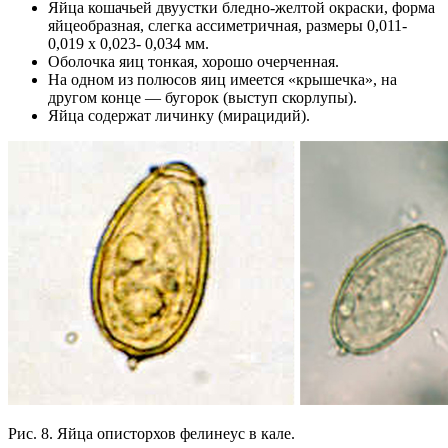
Яйца кошачьей двуустки бледно-желтой окраски, форма
яйцеобразная, слегка ассиметричная, размеры 0,011-
0,019 х 0,023- 0,034 мм.
Оболочка яиц тонкая, хорошо очерченная.
На одном из полюсов яиц имеется «крышечка», на
другом конце — бугорок (выступ скорлупы).
Яйца содержат личинку (мирацидий).
Рис. 8. Яйца описторхов фелинеус в кале.