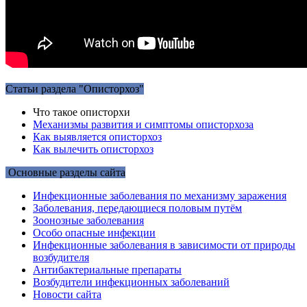
Статьи раздела "Описторхоз"
Что такое описторхи
Механизмы развития и симптомы описторхоза
Как выявляется описторхоз
Как вылечить описторхоз
Основные разделы сайта
Инфекционные заболевания по механизму заражения
Заболевания, передающиеся половым путём
Зоонозные заболевания
Особо опасные инфекции
Инфекционные заболевания в зависимости от природы
возбудителя
Антибактериальные препараты
Возбудители инфекционных заболеваний
Новости сайта