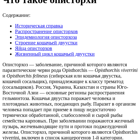
Содержание:
Историческая справка
Распространение описторхов
Эпидемиология описторхоза
Строение кошачьей двуустки
Яйца описторхов
Жизненный цикл кошачьей двуустки
Описторхоз — заболевание, причиной которого являются
паразитические черви рода Opisthorchis —
Opisthorchis
viverrini
и
Opisthorchis
felineus
(сибирская или кошачья двуустка,
кошачий сосальщик), принадлежащие к классу трематод
(сосальщиков). Россия, Украина, Казахстан и страны Юго-
Восточной Азии — основные регионы распространения
гельминтоза. Кошачья двуустка поражает человека и
плотоядных животных, поедающих рыбу. Паразит в организм
человека попадает при приеме в пищу недостаточно
термически обработанной, слабосоленой и сырой рыбы
семейства карповых. При заболевании поражаются желчный
пузырь, желчевыводящие пути и протоки поджелудочной
железы. Описторхоз, причиной которого являются Opisthorchis
viverrini, включен в список канцерогенов 1-й категории.