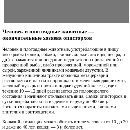
Человек и плотоядные животные —
окончательные хозяева описторхов
Человек и плотоядные животные, употребляющие в пищу
мясо рыбы (кошки, собаки, свиньи, хорьки, лисицы, песцы, и
др.) заражаются при поедании недостаточно прожаренной и
проваренной рыбы, слабо просоленной, мороженной или
сырой, зараженной личинками кошачьей двуустки. В
желудочно-кишечном тракте оболочка метацеркарий
растворяется и паразиты проникают в желчевыводящие пути,
желчный пузырь и протоки поджелудочной железы, где в
течение 10 — 12 дней развиваются до половозрелого
состояния и начинают откладывать яйца. Самки описторхов в
сутки вырабатывают и выделяют наружу до 900 яиц.
Питаются паразиты слизистыми выделениями, клетками
эпителия и эритроцитами.
Кошачий сосальщик может обитать в теле человека от 10 до 20
и даже до 40 лет, кошки — 3 и более лет.