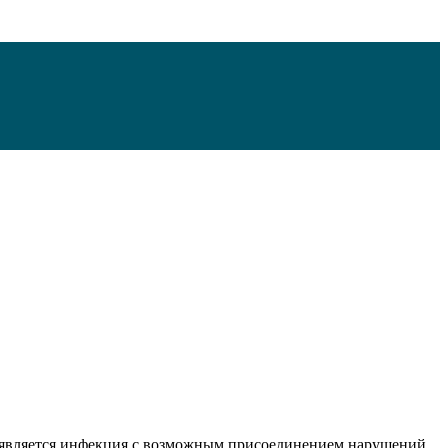
о является инфекция с возможным присоединением нарушений