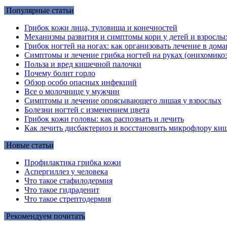
Популярные статьи
Грибок кожи лица, туловища и конечностей
Механизмы развития и симптомы кори у детей и взрослы
Грибок ногтей на ногах: как организовать лечение в до
Симптомы и лечение грибка ногтей на руках (онихомикоз
Польза и вред кишечной палочки
Почему болит горло
Обзор особо опасных инфекций
Все о молочнице у мужчин
Симптомы и лечение опоясывающего лишая у взрослых
Болезни ногтей с изменением цвета
Грибок кожи головы: как распознать и лечить
Как лечить дисбактериоз и восстановить микрофлору киш
Новые статьи
Профилактика грибка кожи
Аспергиллез у человека
Что такое стафилодермия
Что такое гидраденит
Что такое стрептодермия
Рекомендуем почитать