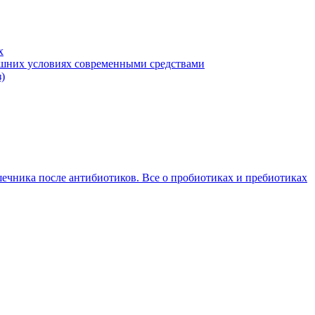
х
машних условиях современными средствами
)
ечника после антибиотиков. Все о пробиотиках и пребиотиках