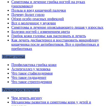
Симптомы и лечение грибка ногтей на руках
(онихомикоз)
Польза и вред кишечной палочки
Почему болит горло
Обзор особо опасных инфекций
Все о молочнице у мужчин
Симптомы и лечение опоясывающего лишая у взрослых
Болезни ногтей с изменением цвета
Грибок кожи головы: как распознать и лечить
Как лечить дисбактериоз и восстановить микрофлору
кишечника после антибиотиков. Все о пробиотиках и
пребиотиках
Новые статьи
Профилактика грибка кожи
Аспергиллез у человека
Что такое стафилодермия
Что такое гидраденит
Что такое стрептодермия
Рекомендуем почитать
Чем лечить ангину
Механизмы развития и симптомы кори у детей и