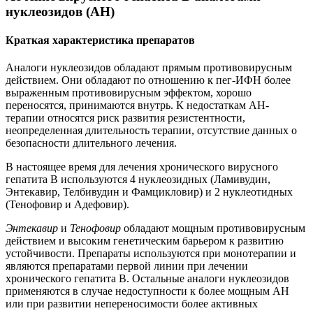
нуклеозидов (АН)
Краткая характеристика препаратов
Аналоги нуклеозидов обладают прямым противовирусным
действием. Они обладают по отношению к пег-ИФН более
выраженным противовирусным эффектом, хорошо
переносятся, принимаются внутрь. К недостаткам АН-
терапии относятся риск развития резистентности,
неопределенная длительность терапии, отсутствие данных о
безопасности длительного лечения.
В настоящее время для лечения хронического вирусного
гепатита В используются 4 нуклеозидных (Ламивудин,
Энтекавир, Телбивудин и Фамцикловир) и 2 нуклеотидных
(Тенофовир и Адефовир).
Энтекавир
и
Тенофовир
обладают мощным противовирусным
действием и высоким генетическим барьером к развитию
устойчивости. Препараты используются при монотерапии и
являются препаратами первой линии при лечении
хронического гепатита В. Остальные аналоги нуклеозидов
применяются в случае недоступности к более мощным АН
или при развитии непереносимости более активных