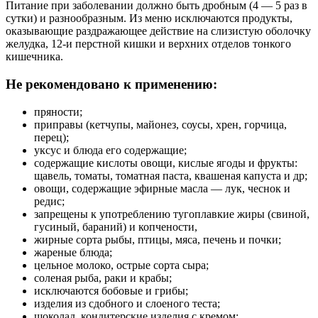
Питание при заболевании должно быть дробным (4 — 5 раз в
сутки) и разнообразным. Из меню исключаются продукты,
оказывающие раздражающее действие на слизистую оболочку
желудка, 12-и перстной кишки и верхних отделов тонкого
кишечника.
Не рекомендовано к применению:
пряности;
приправы (кетчупы, майонез, соусы, хрен, горчица,
перец);
уксус и блюда его содержащие;
содержащие кислоты овощи, кислые ягоды и фрукты:
щавель, томаты, томатная паста, квашеная капуста и др;
овощи, содержащие эфирные масла — лук, чеснок и
редис;
запрещены к употреблению тугоплавкие жиры (свиной,
гусиный, бараний) и копчености,
жирные сорта рыбы, птицы, мяса, печень и почки;
жареные блюда;
цельное молоко, острые сорта сыра;
соленая рыба, раки и крабы;
исключаются бобовые и грибы;
изделия из сдобного и слоеного теста;
шоколад, кондитерские изделия с кремом;