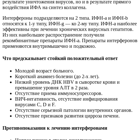
результате уничтожения вирусов, но и в результате прямого
воздействия ИФА на синтез коллагена.
Интерфероны подразделяются на 2 типа. ИФН-a и ИФН-b
относятся к 1-у типу, ИФН-g — ко 2-му типу. ИФН-a наиболее
эффективны при лечении хронических вирусных гепатитов.
Из них наибольшее распространение получили
рекомбинантные препараты ИФН-a. Препараты интерферонов
применяются внутримышечно и подкожно.
Что предсказывает стойкий положительный ответ
Молодой возраст больного.
Короткий анамнез болезни (до 2-х лет).
Низкий уровень ДНК HBV в сыворотке крови и
превышение уровня АЛТ в 2 раза.
Отсутствие приема иммуносупрессоров.
ВИЧ-негативность, отсутствие инфицирования
вирусами С, D и F.
Отсутствие серьезной патологии внутренних органов.
Отсутствие признаков развития цирроза печени.
Противопоказания к лечению интерферонами