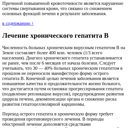
Причиной повышенной кровоточивости является нарушение
системы свертывания крови, что связано со снижением
основных функций печени в результате заболевания.
к содержанию ↑
Лечение хронического гепатита В
Численность больных хроническим вирусным гепатитом В на
Земле составляет более 400 млн. человек (1/3 всего
населения). Диагноз хронического гепатита устанавливается
не ранее, чем после 6 месяцев от начала болезни. Следует
учитывать, что 30 — 40% больных хроническим гепатитом в
прошлом не переносили манифестную форму острого
гепатита В. Конечной целью лечения заболевания является
повышение качества и продолжительности жизни больного,
что достигается путем остановки прогрессирования гепатита
(подавление репликации вирусов), предупреждение развития
цирроза печени, декомпенсации органа и снижение риска
развития гепатоцеллюлярной карциномы.
Переход острого гепатита в хроническую форму требует
проведения противовирусного лечения. В периоды
обострений лечение дополняется средствами