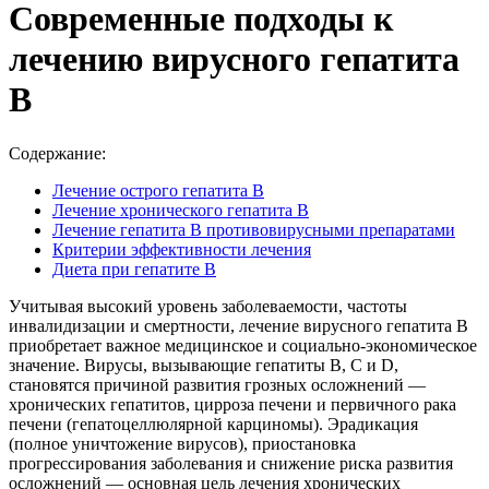
Современные подходы к
лечению вирусного гепатита
В
Содержание:
Лечение острого гепатита В
Лечение хронического гепатита В
Лечение гепатита В противовирусными препаратами
Критерии эффективности лечения
Диета при гепатите В
Учитывая высокий уровень заболеваемости, частоты
инвалидизации и смертности, лечение вирусного гепатита В
приобретает важное медицинское и социально-экономическое
значение. Вирусы, вызывающие гепатиты В, С и D,
становятся причиной развития грозных осложнений —
хронических гепатитов, цирроза печени и первичного рака
печени (гепатоцеллюлярной карциномы). Эрадикация
(полное уничтожение вирусов), приостановка
прогрессирования заболевания и снижение риска развития
осложнений — основная цель лечения хронических