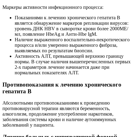
Маркеры активности инфекционного процесса:
Показаниями к лечению хронического гепатита В
является обнаружение маркеров репликации вирусов:
уровень ДНК HBV в сыворотке крови более 2000МЕ/
мл, появление HbeAg и Анти-Hbe IgM.
Наличие выраженного воспалительно-некротического
процесса и/или умеренно выраженного фиброза,
выявляемых по результатам биопсии.
Активность АЛТ, превышающей верхнюю границу
нормы. В случае наличия вышеперечисленных первых
2-х параметров лечение начинается даже при
нормальных показателях АЛТ.
Противопоказания к лечению хронического
гепатита В
Абсолютными противопоказаниями к проведению
противовирусной терапии являются беременность,
алкоголизм, продолжение употребление наркотиков,
заболевания системы крови и наличие аутоиммунных
заболеваний у пациента.
Лечение больных с интегративной формой