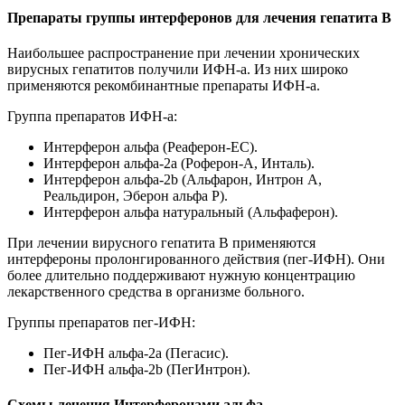
Препараты группы интерферонов для лечения гепатита В
Наибольшее распространение при лечении хронических
вирусных гепатитов получили ИФН-a. Из них широко
применяются рекомбинантные препараты ИФН-a.
Группа препаратов ИФН-a:
Интерферон альфа (Реаферон-ЕС).
Интерферон альфа-2а (Роферон-А, Инталь).
Интерферон альфа-2b (Альфарон, Интрон А,
Реальдирон, Эберон альфа Р).
Интерферон альфа натуральный (Альфаферон).
При лечении вирусного гепатита В применяются
интерфероны пролонгированного действия (пег-ИФН). Они
более длительно поддерживают нужную концентрацию
лекарственного средства в организме больного.
Группы препаратов пег-ИФН:
Пег-ИФН альфа-2a (Пегасис).
Пег-ИФН альфа-2b (ПегИнтрон).
Схемы лечения Интерферонами альфа