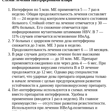
Интерферон по 5 млн. МЕ применяется 5 — 7 раз в
неделю. Общая продолжительность лечения составляет
16 — 24 недели под контролем клинического состояния
больного. Стойкий ответ на лечение отмечается у 30 —
40% больных. Его снижение отмечается при
инфицировании мутантными штаммами HВV. В 7 —
11% случаев отмечается исчезновение HbsAg.
У больных с циррозом печени доза интерферона
снижается до 3 млн. МЕ 3 раза в неделю.
Продолжительность лечения составляет 6 — 18 месяцев.
В ряде случаев допустимо лечение более высокими
дозами интерферонов — до 10 млн. МЕ. Препарат
применяется ежедневно или через день 4 — 6 мес. При
инфицировании вирусами гепатита В и D лечение
продолжается до 12 мес. Однако ряд специалистов
считает, что ударные дозы препарата оправданы только
в начале лечения с целью предупреждения развития
устойчивости к данному противовирусному препарату.
Пег-интерфероны используются в схемах лечения
вместо препаратов интерферонов. Удобны в
применении (вводятся 1 раз в неделю). Их главное
преимущество — отсутствие развития резистентности.
Используются при лечении HBeAg-позитивных и