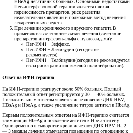
HBeAg-негативных больных. Основными недостатками
Пег-интерфероновой терапии является плохая
переносимость препаратов, риск развития
нежелательных явлений и подкожный метод введения
лекарственных средств.
При лечении хронического вирусного гепатита В
применяются сочетанные схемы лечения (сочетание
препаратов интерферон-альфа с нуклеозидами):
Пег-ИФН + Зеффикс.
Пег-ИФН + Ламивудин (сегодня не
рекомендуется).
Пег-ИФН + Телбивудин(сегодня не рекомендуется
из-за риска развития тяжелой полинейропатии).
Ответ на ИФН-терапию
На ИФН-терапию реагирует около 50% больных. Полный
положительный ответ регистрируется у 30 — 40% больных.
Положительным ответом является исчезновение ДНК HBV,
HBsAg и HbeAg, а также увеличение титров антител к HbeAg.
Первым положительным ответом на ИФН-терапию считается
элиминация HbeAg и появление антител к Hbe-антигену.
Одновременно в сыворотке крови исчезают ДНК HBV. На 2
— 3 месяцы лечения отмечается повышение по отношению к