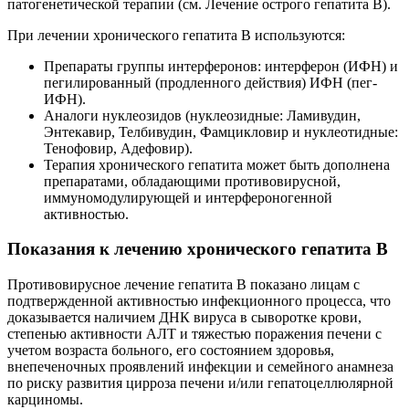
патогенетической терапии (см. Лечение острого гепатита В).
При лечении хронического гепатита В используются:
Препараты группы интерферонов: интерферон (ИФН) и
пегилированный (продленного действия) ИФН (пег-
ИФН).
Аналоги нуклеозидов (нуклеозидные: Ламивудин,
Энтекавир, Телбивудин, Фамцикловир и нуклеотидные:
Тенофовир, Адефовир).
Терапия хронического гепатита может быть дополнена
препаратами, обладающими противовирусной,
иммуномодулирующей и интерфероногенной
активностью.
Показания к лечению хронического гепатита В
Противовирусное лечение гепатита В показано лицам с
подтвержденной активностью инфекционного процесса, что
доказывается наличием ДНК вируса в сыворотке крови,
степенью активности АЛТ и тяжестью поражения печени с
учетом возраста больного, его состоянием здоровья,
внепеченочных проявлений инфекции и семейного анамнеза
по риску развития цирроза печени и/или гепатоцеллюлярной
карциномы.