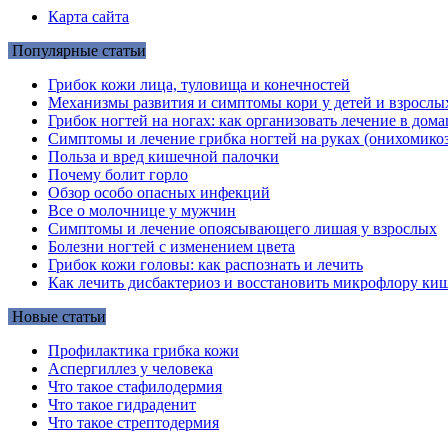
Карта сайта
Популярные статьи
Грибок кожи лица, туловища и конечностей
Механизмы развития и симптомы кори у детей и взрослы
Грибок ногтей на ногах: как организовать лечение в до
Симптомы и лечение грибка ногтей на руках (онихомикоз
Польза и вред кишечной палочки
Почему болит горло
Обзор особо опасных инфекций
Все о молочнице у мужчин
Симптомы и лечение опоясывающего лишая у взрослых
Болезни ногтей с изменением цвета
Грибок кожи головы: как распознать и лечить
Как лечить дисбактериоз и восстановить микрофлору киш
Новые статьи
Профилактика грибка кожи
Аспергиллез у человека
Что такое стафилодермия
Что такое гидраденит
Что такое стрептодермия