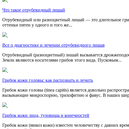
Что такое отрубевидный лишай
Отрубевидный или разноцветный лишай — это длительное грибк
оттенки пятен у одного и того же...
Все о диагностике и лечении отрубевидного лишая
Отрубевидный (разноцветный) лишай вызывается дрожжеподоб
Земли являются носителями грибов этого вида. Пусковым...
Грибок кожи головы: как распознать и лечить
Грибок кожи головы (tinea capitis) является довольно распро
вызывающие микроспорию, трихофитию и фавус. В наших широ
Грибок кожи лица, туловища и конечностей
Грибок кожи (микоз кожи) известен человечеству с давних вр