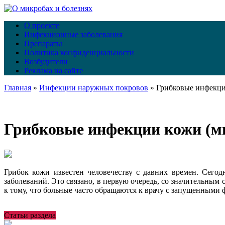
О проекте
Инфекционные заболевания
Препараты
Политика конфиденциальности
Возбудители
Реклама на сайте
Главная
»
Инфекции наружных покровов
»
Грибковые инфекци
Грибковые инфекции кожи (м
Грибок кожи известен человечеству с давних времен. Сего
заболеваний. Это связано, в первую очередь, со значительн
к тому, что больные часто обращаются к врачу с запущенными 
Статьи раздела