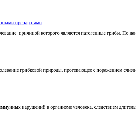
енными препаратами
болевание, причиной которого являются патогенные грибы. По д
левание грибковой природы, протекающее с поражением слизист
 иммунных нарушений в организме человека, следствием длител