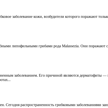
овое заболевание кожи, возбудители которого поражают только
ными липофильными грибами рода Malassezia. Они поражают с
страненным заболеванием. Его причиной являются дерматофиты — 
тах...
емен. Сегодня распространенность грибковыми заболеваниями за