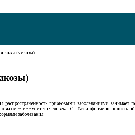
и кожи (микозы)
икозы)
дня распространенность грибковыми заболеваниями занимает п
ым снижением иммунитета человека. Слабая информированность о
формами заболевания.