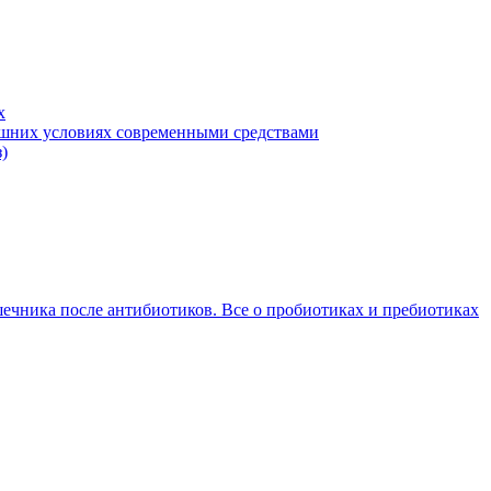
х
машних условиях современными средствами
)
ечника после антибиотиков. Все о пробиотиках и пребиотиках