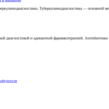
а и вариации
уберкулинодиагностики. Туберкулинодиагностика — основной м
ой диагностикой и адекватной фармакотерапией. Антибиотики п
збудителя