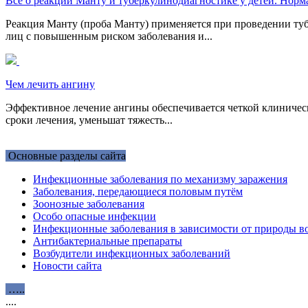
Все о реакции Манту и туберкулинодиагностике у детей. Норм
Реакция Манту (проба Манту) применяется при проведении т
лиц с повышенным риском заболевания и...
Чем лечить ангину
Эффективное лечение ангины обеспечивается четкой клиническ
сроки лечения, уменьшат тяжесть...
Основные разделы сайта
Инфекционные заболевания по механизму заражения
Заболевания, передающиеся половым путём
Зоонозные заболевания
Особо опасные инфекции
Инфекционные заболевания в зависимости от природы во
Антибактериальные препараты
Возбудители инфекционных заболеваний
Новости сайта
…..
....