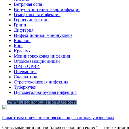
Ветряная оспа
Вирус Эпштейна–Барр-инфекция
Гемофильная инфекция
Герпес-инфекции
Грипп
Дифтерия
Инфекционный мононуклеоз
Коклюш
Корь
Краснуха
Менингококковая инфекция
Опоясывающий лишай
ОРЗ и ОРВИ
Пневмония
Скарлатина
Стрептококковая инфекция
Туберкулез
Цитомегаловирусная инфекция
Статьи, набирающие популярность
Симптомы и лечение опоясывающего лишая у взрослых
Опоясывающий лишай (опоясывающий герпес) — инфекционное за