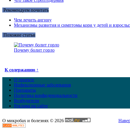
Что такое стрептодермия
Рекомендуем почитать
Чем лечить ангину
Механизмы развития и симптомы кори у детей и взрослы
Похожие статьи
Почему болит горло
К содержанию ↑
О проекте
Инфекционные заболевания
Препараты
Политика конфиденциальности
Возбудители
Реклама на сайте
О микробах и болезнях © 2026
Наве