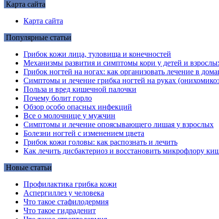
Карта сайта
Карта сайта
Популярные статьи
Грибок кожи лица, туловища и конечностей
Механизмы развития и симптомы кори у детей и взрослы
Грибок ногтей на ногах: как организовать лечение в до
Симптомы и лечение грибка ногтей на руках (онихомикоз
Польза и вред кишечной палочки
Почему болит горло
Обзор особо опасных инфекций
Все о молочнице у мужчин
Симптомы и лечение опоясывающего лишая у взрослых
Болезни ногтей с изменением цвета
Грибок кожи головы: как распознать и лечить
Как лечить дисбактериоз и восстановить микрофлору киш
Новые статьи
Профилактика грибка кожи
Аспергиллез у человека
Что такое стафилодермия
Что такое гидраденит