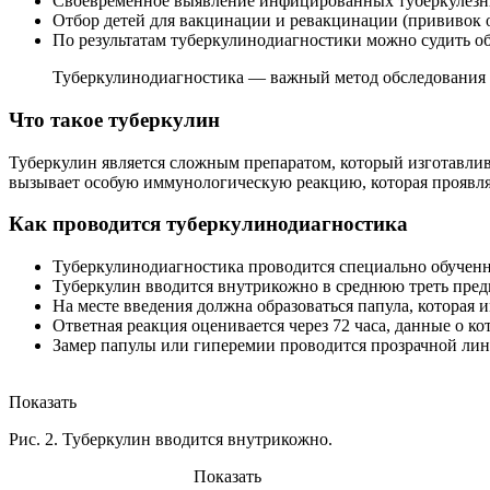
Своевременное выявление инфицированных туберкулезны
Отбор детей для вакцинации и ревакцинации (прививок о
По результатам туберкулинодиагностики можно судить об
Туберкулинодиагностика — важный метод обследования на
Что такое туберкулин
Туберкулин является сложным препаратом, который изготавлива
вызывает особую иммунологическую реакцию, которая проявляе
Как проводится туберкулинодиагностика
Туберкулинодиагностика проводится специально обучен
Туберкулин вводится внутрикожно в среднюю треть пред
На месте введения должна образоваться папула, которая и
Ответная реакция оценивается через 72 часа, данные о 
Замер папулы или гиперемии проводится прозрачной лине
Показать
Рис. 2. Туберкулин вводится внутрикожно.
Показать