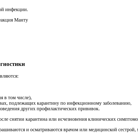
ной инфекции.
еакция Манту
агностики
вляются:
я в том числе),
ивах, подлежащих карантину по инфекционному заболеванию,
проведения других профилактических прививок.
осле снятии карантина или исчезновения клинических симптомо
рашиваются и осматриваются врачом или медицинской сестрой, 