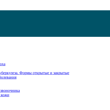
оха
туберкулеза. Формы открытые и закрытые
болевания
озвоночника
а кожи