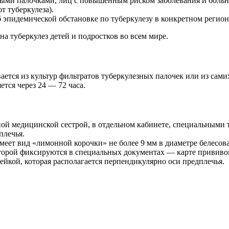
ми палочками, лиц с повышенным риском заболевания и больны
т туберкулеза).
 эпидемической обстановке по туберкулезу в конкретном регион
 туберкулез детей и подростков во всем мире.
ется из культур фильтратов туберкулезных палочек или из сами
тся через 24 — 72 часа.
ной медицинской сестрой, в отдельном кабинете, специальным
плечья.
меет вид «лимонной корочки» не более 9 мм в диаметре белесова
которой фиксируются в специальных документах — карте прививок
йкой, которая располагается перпендикулярно оси предплечья.