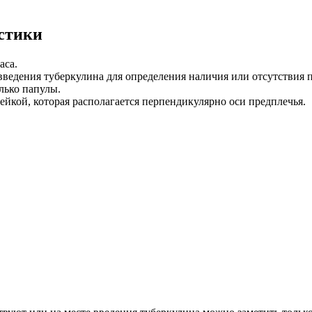
стики
аса.
введения туберкулина для определения наличия или отсутствия 
лько папулы.
йкой, которая располагается перпендикулярно оси предплечья.