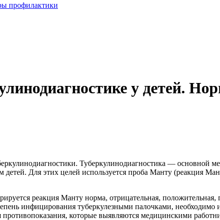
еры профилактики
улинодиагностике у детей. Но
уберкулинодиагностики. Туберкулинодиагностика — основной м
детей. Для этих целей используется проба Манту (реакция Мант
рируется реакция Манту норма, отрицательная, положительная, 
а степень инфицирования туберкулезными палочками, необходимо
я противопоказания, которые выявляются медицинскими работн