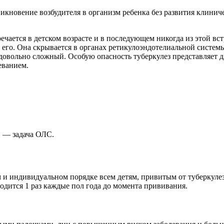
кновение возбудителя в организм ребенка без развития клиниче
чается в детском возрасте и в последующем никогда из этой встр
 его. Она скрывается в органах ретикулоэндотелиальной систем
овольно сложный. Особую опасность туберкулез представляет дл
еванием.
 — задача ОЛС.
и индивидуальном порядке всем детям, привитым от туберкулеза
водится 1 раз каждые пол года до момента прививания.