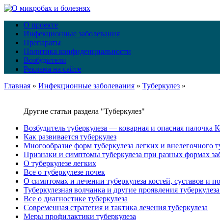
О проекте
Инфекционные заболевания
Препараты
Политика конфиденциальности
Возбудители
Реклама на сайте
Главная
»
Инфекционные заболевания
»
Туберкулез
»
Другие статьи раздела "Туберкулез"
Возбудитель туберкулеза — коварная и опасная палочка К
Как развивается туберкулез
Многообразие форм туберкулеза легких и внелегочного 
Признаки и симптомы туберкулеза при разных формах за
О туберкулезе легких
Все о туберкулезе почек
О симптомах и лечении туберкулеза костей, суставов и п
Туберкулезная волчанка и другие проявления туберкулез
Все о диагностике туберкулеза
Современная стратегия и тактика лечения туберкулеза
Меры профилактики туберкулеза