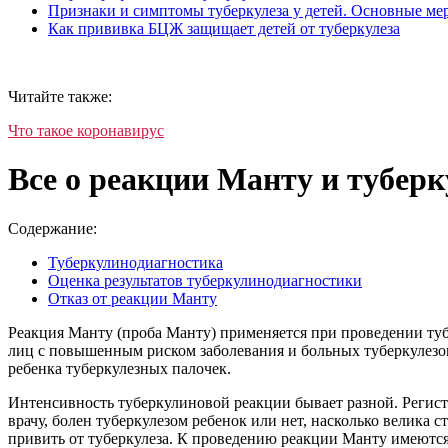
Признаки и симптомы туберкулеза у детей. Основные м
Как прививка БЦЖ защищает детей от туберкулеза
Читайте также:
Что такое коронавирус
Все о реакции Манту и туберк
Содержание:
Туберкулинодиагностика
Оценка результатов туберкулинодиагностики
Отказ от реакции Манту
Реакция Манту (проба Манту) применяется при проведении т
лиц с повышенным риском заболевания и больных туберкулезом 
ребенка туберкулезных палочек.
Интенсивность туберкулиновой реакции бывает разной. Регист
врачу, болен туберкулезом ребенок или нет, насколько велик
привить от туберкулеза. К проведению реакции Манту имеютс