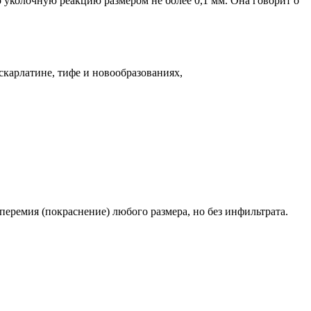
о уколочную реакцию размером не более 0,1 мм. Она говорит о
скарлатине, тифе и новообразованиях,
иперемия (покраснение) любого размера, но без инфильтрата.