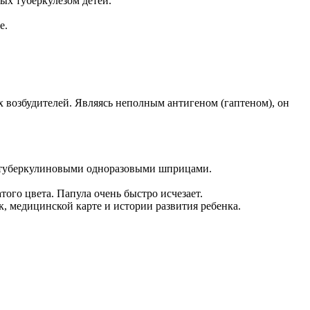
х туберкулезом детей.
е.
х возбудителей. Являясь неполным антигеном (гаптеном), он
и туберкулиновыми одноразовыми шприцами.
того цвета. Папула очень быстро исчезает.
, медицинской карте и истории развития ребенка.