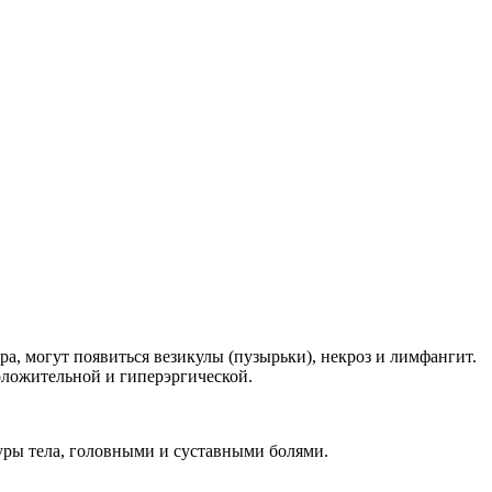
а, могут появиться везикулы (пузырьки), некроз и лимфангит.
оложительной и гиперэргической.
уры тела, головными и суставными болями.