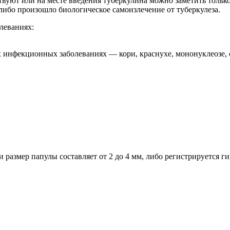
твуют или на месте введения туберкулина можно заметить тольк
либо произошло биологическое самоизлечение от туберкулеза.
леваниях:
х инфекционных заболеваниях — кори, краснухе, мононуклеозе, 
 размер папулы составляет от 2 до 4 мм, либо регистрируется г