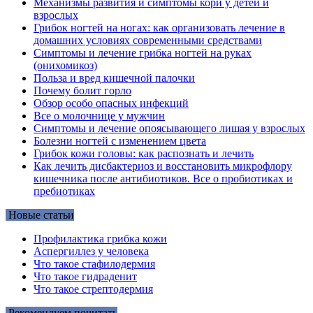
Механизмы развития и симптомы кори у детей и
взрослых
Грибок ногтей на ногах: как организовать лечение в
домашних условиях современными средствами
Симптомы и лечение грибка ногтей на руках
(онихомикоз)
Польза и вред кишечной палочки
Почему болит горло
Обзор особо опасных инфекций
Все о молочнице у мужчин
Симптомы и лечение опоясывающего лишая у взрослых
Болезни ногтей с изменением цвета
Грибок кожи головы: как распознать и лечить
Как лечить дисбактериоз и восстановить микрофлору
кишечника после антибиотиков. Все о пробиотиках и
пребиотиках
Новые статьи
Профилактика грибка кожи
Аспергиллез у человека
Что такое стафилодермия
Что такое гидраденит
Что такое стрептодермия
Рекомендуем почитать