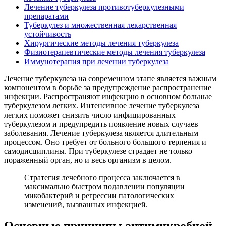
Лечение туберкулеза противотуберкулезными
препаратами
Туберкулез и множественная лекарственная
устойчивость
Хирургические методы лечения туберкулеза
Физиотерапевтические методы лечения туберкулеза
Иммунотерапия при лечении туберкулеза
Лечение туберкулеза на современном этапе является важным
компонентом в борьбе за предупреждение распространение
инфекции. Распространяют инфекцию в основном больные
туберкулезом легких. Интенсивное лечение туберкулеза
легких поможет снизить число инфицированных
туберкулезом и предупредить появление новых случаев
заболевания. Лечение туберкулеза является длительным
процессом. Оно требует от больного большого терпения и
самодисциплины. При туберкулезе страдает не только
пораженный орган, но и весь организм в целом.
Стратегия лечебного процесса заключается в
максимально быстром подавлении популяции
микобактерий и регрессии патологических
изменений, вызванных инфекцией.
Основные принципы антимикробной