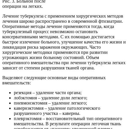
Рис. 3. Больной после
операции на легких.
Лечение туберкулеза с применением хирургических методов
лечения широко распространено в современной фтизиатрии.
Оперативные методы лечение применяются тогда, когда
туберкулезный процесс невозможно остановить
консервативными методами. С их помощью достигается
быстрое излечение больного, улучшение качества его жизни и
ликвидация риска заражения окружающих. Часто
хирургические методики применяются при развитии
угрожающих жизни больному состояний. Объем
оперативного вмешательства при лечении туберкулеза легких
зависит от степени разрушения тканей органа.
Выделяют следующие основные виды оперативных
вмешательств:
резекция – удаление части органа;
лобэктомия – удаление доли легкого;
пневмонэктомия – удаление легкого;
кавернэктомия – удаление патологического
разрушенного участка – каверны.
плеврэктомия – восстановительный тип оперативного
вмешательства. В результате операции легочная ткань
освобождается от «панциря» утолщенной плевры.