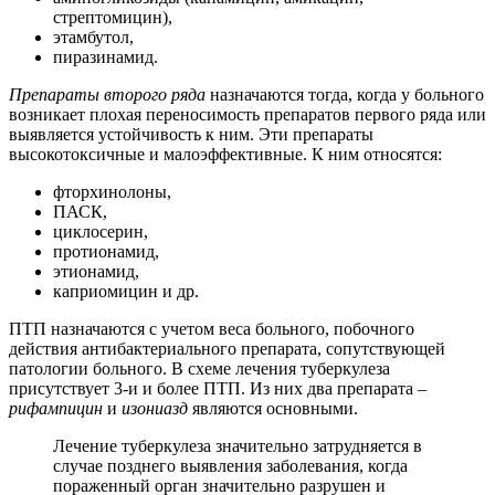
стрептомицин),
этамбутол,
пиразинамид.
Препараты второго ряда
назначаются тогда, когда у больного
возникает плохая переносимость препаратов первого ряда или
выявляется устойчивость к ним. Эти препараты
высокотоксичные и малоэффективные. К ним относятся:
фторхинолоны,
ПАСК,
циклосерин,
протионамид,
этионамид,
каприомицин и др.
ПТП назначаются с учетом веса больного, побочного
действия антибактериального препарата, сопутствующей
патологии больного. В схеме лечения туберкулеза
присутствует 3-и и более ПТП. Из них два препарата –
рифампицин
и
изониазд
являются основными.
Лечение туберкулеза значительно затрудняется в
случае позднего выявления заболевания, когда
пораженный орган значительно разрушен и