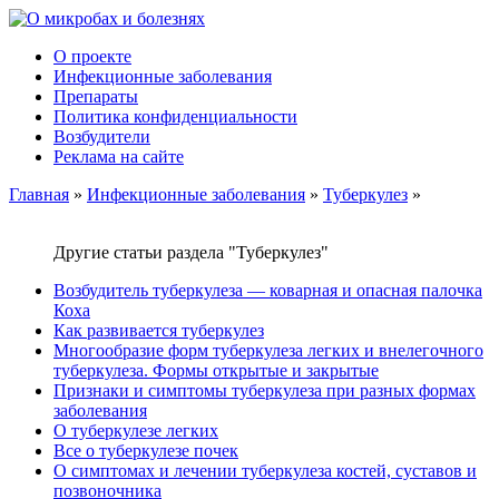
О проекте
Инфекционные заболевания
Препараты
Политика конфиденциальности
Возбудители
Реклама на сайте
Главная
»
Инфекционные заболевания
»
Туберкулез
»
Другие статьи раздела "Туберкулез"
Возбудитель туберкулеза — коварная и опасная палочка
Коха
Как развивается туберкулез
Многообразие форм туберкулеза легких и внелегочного
туберкулеза. Формы открытые и закрытые
Признаки и симптомы туберкулеза при разных формах
заболевания
О туберкулезе легких
Все о туберкулезе почек
О симптомах и лечении туберкулеза костей, суставов и
позвоночника