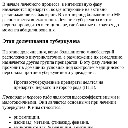
В начале лечебного процесса, в интенсивную фазу,
назначаются препараты, воздействующие на активно
размножающиеся бактерии. В этот период большинство МБТ
располагается внеклеточно. Лечение туберкулеза в этот
период проводится в стационаре, где больные находятся до
момента абациллирования.
Этап долечивания туберкулеза
На этапе долечивания, когда большинство микобактерий
расположено внутриклеточно, а размножение их замедленно,
назначается другая группа препаратов. В эту фазу лечение
проходит в домашних условиях под контролем медицинского
персонала противотуберкулезного учреждения.
Противотуберкулезные препараты делятся на
препараты первого и второго ряда (ПТП).
Препараты первого ряда
являются высокоэффективными и
малотоксичными. Они являются основными при лечении
туберкулеза. К ним относятся:
рифампицин,
изониазд, метазид, фтивазид, феназид,
аминогликозиды (канамицин, амикацин,