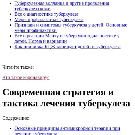
Туберкулезная волчанка и другие проявления
туберкулеза кожи
Все о диагностике туберкулеза
Меры профилактики туберкулеза
Признаки и симптомы туберкулеза у детей. Основные
меры профилактики
Все о реакции Манту и туберкулинодиагностике у
детей. Норма и вариации
Как прививка БЦЖ защищает детей от туберкулеза
Читайте также:
Что такое коронавирус
Современная стратегия и
тактика лечения туберкулеза
Содержание:
Основные принципы антимикробной терапии при
лечении туберкулеза