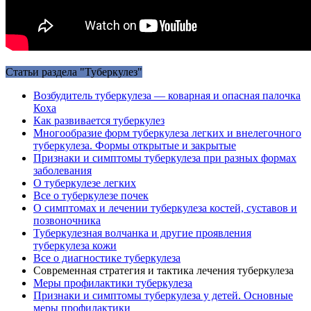
Статьи раздела "Туберкулез"
Возбудитель туберкулеза — коварная и опасная палочка
Коха
Как развивается туберкулез
Многообразие форм туберкулеза легких и внелегочного
туберкулеза. Формы открытые и закрытые
Признаки и симптомы туберкулеза при разных формах
заболевания
О туберкулезе легких
Все о туберкулезе почек
О симптомах и лечении туберкулеза костей, суставов и
позвоночника
Туберкулезная волчанка и другие проявления
туберкулеза кожи
Все о диагностике туберкулеза
Современная стратегия и тактика лечения туберкулеза
Меры профилактики туберкулеза
Признаки и симптомы туберкулеза у детей. Основные
меры профилактики