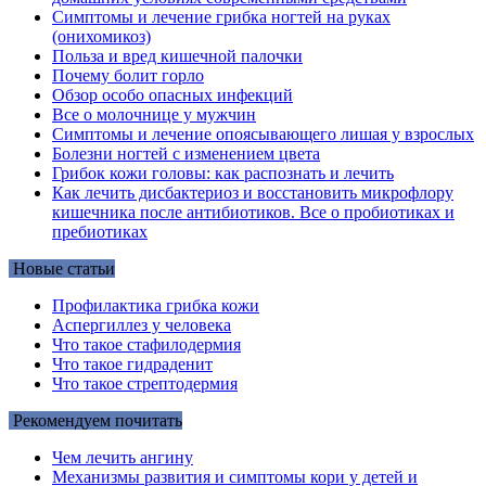
Симптомы и лечение грибка ногтей на руках
(онихомикоз)
Польза и вред кишечной палочки
Почему болит горло
Обзор особо опасных инфекций
Все о молочнице у мужчин
Симптомы и лечение опоясывающего лишая у взрослых
Болезни ногтей с изменением цвета
Грибок кожи головы: как распознать и лечить
Как лечить дисбактериоз и восстановить микрофлору
кишечника после антибиотиков. Все о пробиотиках и
пребиотиках
Новые статьи
Профилактика грибка кожи
Аспергиллез у человека
Что такое стафилодермия
Что такое гидраденит
Что такое стрептодермия
Рекомендуем почитать
Чем лечить ангину
Механизмы развития и симптомы кори у детей и