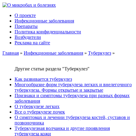
О проекте
Инфекционные заболевания
Препараты
Политика конфиденциальности
Возбудители
Реклама на сайте
Главная
»
Инфекционные заболевания
»
Туберкулез
»
Другие статьи раздела "Туберкулез"
Как развивается туберкулез
Многообразие форм туберкулеза легких и внелегочного
туберкулеза. Формы открытые и закрытые
Признаки и симптомы туберкулеза при разных формах
заболевания
О туберкулезе легких
Все о туберкулезе почек
О симптомах и лечении туберкулеза костей, суставов и
позвоночника
Туберкулезная волчанка и другие проявления
туберкулеза кожи