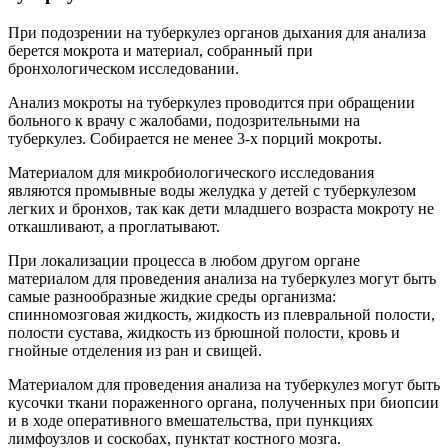
При подозрении на туберкулез органов дыхания для анализа
берется мокрота и материал, собранный при
бронхологическом исследовании.
Анализ мокроты на туберкулез проводится при обращении
больного к врачу с жалобами, подозрительными на
туберкулез. Собирается не менее 3-х порций мокроты.
Материалом для микробиологического исследования
являются промывные воды желудка у детей с туберкулезом
легких и бронхов, так как дети младшего возраста мокроту не
откашливают, а проглатывают.
При локализации процесса в любом другом органе
материалом для проведения анализа на туберкулез могут быть
самые разнообразные жидкие среды организма:
спинномозговая жидкость, жидкость из плевральной полости,
полости сустава, жидкость из брюшной полости, кровь и
гнойные отделения из ран и свищей.
Материалом для проведения анализа на туберкулез могут быть
кусочки ткани пораженного органа, полученных при биопсии
и в ходе оперативного вмешательства, при пункциях
лимфоузлов и соскобах, пунктат костного мозга.