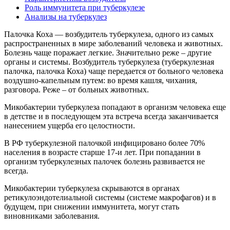
Роль иммунитета при туберкулезе
Анализы на туберкулез
Палочка Коха — возбудитель туберкулеза, одного из самых
распространенных в мире заболеваний человека и животных.
Болезнь чаще поражает легкие. Значительно реже – другие
органы и системы. Возбудитель туберкулеза (туберкулезная
палочка, палочка Коха) чаще передается от больного человека
воздушно-капельным путем: во время кашля, чихания,
разговора. Реже – от больных животных.
Микобактерии туберкулеза попадают в организм человека еще
в детстве и в последующем эта встреча всегда заканчивается
нанесением ущерба его целостности.
В РФ туберкулезной палочкой инфицировано более 70%
населения в возрасте старше 17-и лет. При попадании в
организм туберкулезных палочек болезнь развивается не
всегда.
Микобактерии туберкулеза скрываются в органах
ретикулоэндотелиальной системы (системе макрофагов) и в
будущем, при снижении иммунитета, могут стать
виновниками заболевания.