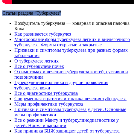
Статьи раздела "Туберкулез"
Возбудитель туберкулеза — коварная и опасная палочка
Коха
Как развивается туберкулез
Многообразие форм туберкулеза легких и внелегочного
туберкулеза. Формы открытые и закрытые
Признаки и симптомы туберкулеза при разных формах
заболевания
О туберкулезе легких
Все о туберкулезе почек
О симптомах и лечении туберкулеза костей, суставов и
позвоночника
Туберкулезная волчанка и другие проявления
туберкулеза кожи
Все о диагностике туберкулеза
Современная стратегия и тактика лечения туберкулеза
Меры профилактики туберкулеза
Признаки и симптомы туберкулеза у детей. Основные
меры профилактики
Все о реакции Манту и туберкулинодиагностике у
детей. Норма и вариации
Как прививка БЦЖ защищает детей от туберкулеза