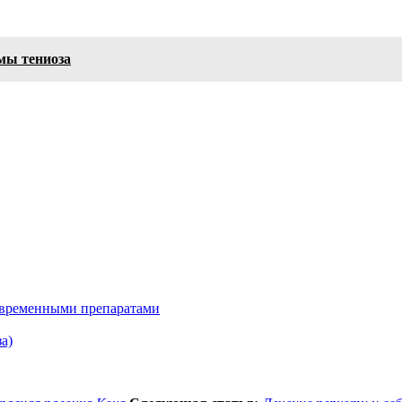
мы тениоза
современными препаратами
а)