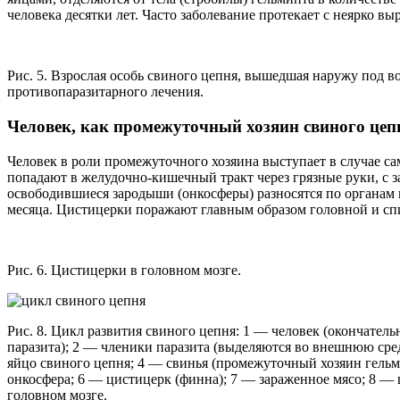
человека десятки лет. Часто заболевание протекает с неярко
Рис. 5. Взрослая особь свиного цепня, вышедшая наружу под в
противопаразитарного лечения.
Человек, как промежуточный хозяин свиного цеп
Человек в роли промежуточного хозяина выступает в случае с
попадают в желудочно-кишечный тракт через грязные руки, с 
освободившиеся зародыши (онкосферы) разносятся по органам 
месяца. Цистицерки поражают главным образом головной и спи
Рис. 6. Цистицерки в головном мозге.
Рис. 8. Цикл развития свиного цепня: 1 — человек (окончател
паразита); 2 — членики паразита (выделяются во внешнюю сред
яйцо свиного цепня; 4 — свинья (промежуточный хозяин гельм
онкосфера; 6 — цистицерк (финна); 7 — зараженное мясо; 8 —
головном мозге.