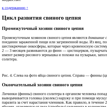
к содержанию ↑
Цикл развития свиного цепня
Промежуточный хозяин свиного цепня
Промежуточным хозяином свиного цепня являются
домашние с
поедании зараженной пищи или загрязненной воды. Из яиц, п
шестикрючные онкосферы, которые через кровеносную систему
2 — 3 месяцев развиваются до финн — цистицерков, пузырчаты
имеют размер рисового зернышка и похожи на пузырьки, запо
солитера.
Рис. 4. Слева на фото яйца свиного цепня. Справа — финны (ц
Окончательный хозяин свиного цепня
Личинки (финны) свиного солитера в организм человека попад
выворачивается головка (сколекс) наружу и при помощи мускул
паразита за счет нарастания члеников. Как правило, в течени
яйцами, отделяются от тела (стробилы) гельминта в количеств