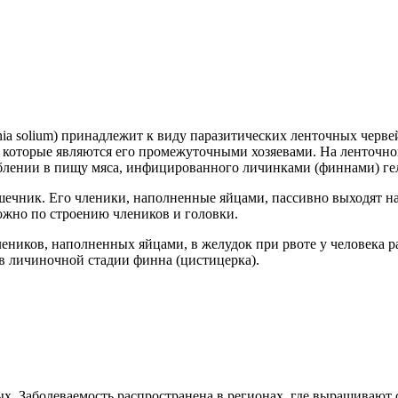
ia solium) принадлежит к виду паразитических ленточных червей
, которые являются его промежуточными хозяевами. На ленточной
блении в пищу мяса, инфицированного личинками (финнами) гель
шечник. Его членики, наполненные яйцами, пассивно выходят н
ожно по строению члеников и головки.
ников, наполненных яйцами, в желудок при рвоте у человека ра
 в личиночной стадии финна (цистицерка).
ных. Заболеваемость распространена в регионах, где выращиваю