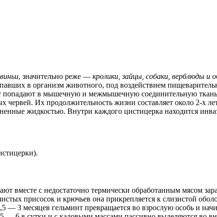
виньи
, значительно реже —
кролики, зайцы, собаки, верблюды и 
опавших в организм животного, под воздействием пищеварител
 попадают в мышечную и межмышечную соединительную ткань яз
х червей. Их продолжительность жизни составляет около 2-х ле
лненные жидкостью. Внутри каждого цистицерка находится инв
истицерки).
ают вместе с недостаточно термически обработанным мясом зар
истых присосок и крючьев она прикрепляется к слизистой оболо
е 2,5 — 3 месяцев гельминт превращается во взрослую особь и н
е 5 — 6 в сутки и с каловыми массами пассивно выделяются во 