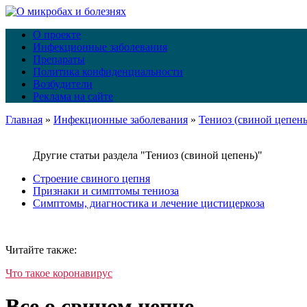
О проекте
Инфекционные заболевания
Препараты
Политика конфиденциальности
Возбудители
Реклама на сайте
Главная
»
Инфекционные заболевания
»
Тениоз (свиной цепень
Другие статьи раздела "Тениоз (свиной цепень)"
Строение свиного цепня
Признаки и симптомы тениоза
Симптомы, диагностика и лечение цистицеркоза
Читайте также:
Что такое коронавирус
Все о свином цепне