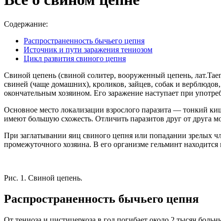
Содержание:
Распространенность бычьего цепня
Источник и пути заражения тениозом
Цикл развития свиного цепня
Свиной цепень (свиной солитер, вооруженный цепень, лат.Taen
свиней (чаще домашних), кроликов, зайцев, собак и верблюдов
окончательным хозяином. Его заражение наступает при употре
Основное место локализации взрослого паразита — тонкий ки
имеют большую схожесть. Отличить паразитов друг от друга м
При заглатывании яиц свиного цепня или попадании зрелых чле
промежуточного хозяина. В его организме гельминт находится
Рис. 1. Свиной цепень.
Распространенность бычьего цепня
От тениоза и цистицеркоза в год погибает около 2 тысяч боль