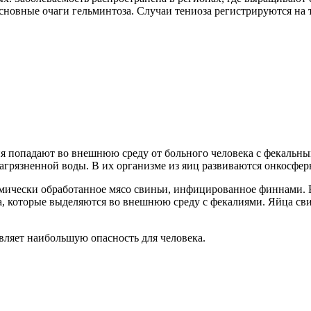
новные очаги гельминтоза. Случаи тениоза регистрируются на 
 попадают во внешнюю среду от больного человека с фекальны
агрязненной воды. В их организме из яиц развиваются онкосфер
рмически обработанное мясо свиньи, инфицированное финнами. В
а, которые выделяются во внешнюю среду с фекалиями. Яйца св
вляет наибольшую опасность для человека.