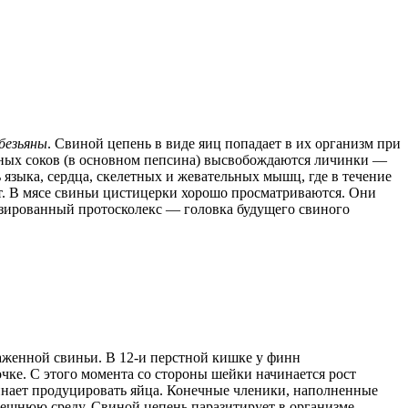
обезьяны
. Свиной цепень в виде яиц попадает в их организм при
ьных соков (в основном пепсина) высвобождаются личинки —
ыка, сердца, скелетных и жевательных мышц, где в течение
т. В мясе свиньи цистицерки хорошо просматриваются. Они
азированный протосколекс — головка будущего свиного
аженной свиньи. В 12-и перстной кишке у финн
чке. С этого момента со стороны шейки начинается рост
ачинает продуцировать яйца. Конечные членики, наполненные
внешнюю среду. Свиной цепень паразитирует в организме