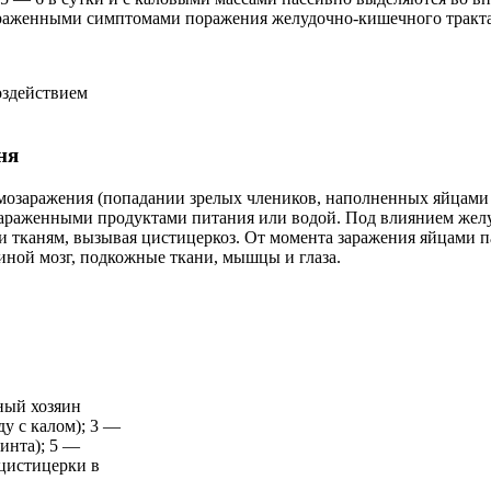
 выраженными симптомами поражения желудочно-кишечного тракта
оздействием
ня
амозаражения (попадании зрелых члеников, наполненных яйцами 
зараженными продуктами питания или водой. Под влиянием желуд
и тканям, вызывая цистицеркоз. От момента заражения яйцами 
ной мозг, подкожные ткани, мышцы и глаза.
ьный хозяин
у с калом); 3 —
инта); 5 —
 цистицерки в