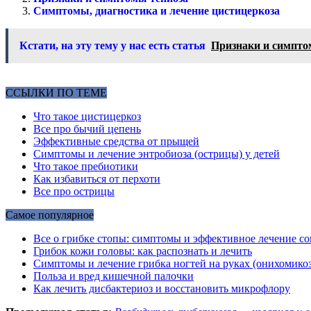
Симптомы, диагностика и лечение цистицеркоза
Кстати, на эту тему у нас есть статья
Признаки и симпто
ССЫЛКИ ПО ТЕМЕ
Что такое цистицеркоз
Все про бычий цепень
Эффективные средства от прыщей
Симптомы и лечение энтробиоза (острицы) у детей
Что такое пребиотики
Как избавиться от перхоти
Все про острицы
Самое популярное
Все о грибке стопы: симптомы и эффективное лечение 
Грибок кожи головы: как распознать и лечить
Симптомы и лечение грибка ногтей на руках (онихомикоз
Польза и вред кишечной палочки
Как лечить дисбактериоз и восстановить микрофлору