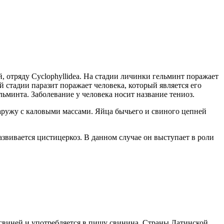
, отряду Cyclophyllidea. На стадии личинки гельминт поражает
 стадии паразит поражает человека, который является его
минта. Заболевание у человека носит название тениоз.
аружу с каловыми массами. Яйца бычьего и свиного цепней
звивается цистицеркоз. В данном случае он выступает в роли
т свиней и употребляется в пищу свинина. Страны Латинской