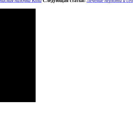
пасная палочка Коха
Следующая статья:
Лечение перхоти и се