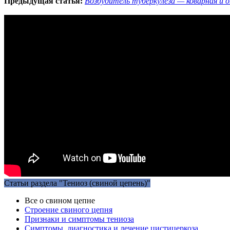
Предыдущая статья:
Возбудитель туберкулеза — коварная и о
Статьи раздела "Тениоз (свиной цепень)"
Все о свином цепне
Строение свиного цепня
Признаки и симптомы тениоза
Симптомы, диагностика и лечение цистицеркоза