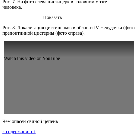
Рис. 7. На фото слева цистицерк в головном мозге
человека.
Показать
Рис. 8. Локализация цистицерков в области IV желудочка (фото 
препонтинной цистерны (фото справа).
Watch this video on YouTube
Чем опасен свиной цепень
к содержанию ↑