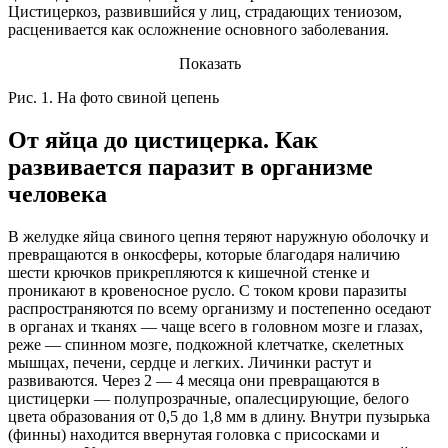
Цистицеркоз, развившийся у лиц, страдающих тениозом,
расценивается как осложнение основного заболевания.
Показать
Рис. 1. На фото свиной цепень
От яйца до цистицерка. Как
развивается паразит в организме
человека
В желудке яйца свиного цепня теряют наружную оболочку и
превращаются в онкосферы, которые благодаря наличию
шести крючков прикрепляются к кишечной стенке и
проникают в кровеносное русло. С током крови паразиты
распространяются по всему организму и постепенно оседают
в органах и тканях — чаще всего в головном мозге и глазах,
реже — спинном мозге, подкожной клетчатке, скелетных
мышцах, печени, сердце и легких. Личинки растут и
развиваются. Через 2 — 4 месяца они превращаются в
цистицерки — полупрозрачные, опалесцирующие, белого
цвета образования от 0,5 до 1,8 мм в длину. Внутри пузырька
(финны) находится ввернутая головка с присосками и