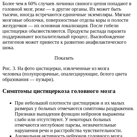
Более чем в 60% случаев личинки свиного цепня попадают в
головной мозг, реже — в другие органы. Их может быть
тысячи, иногда встречаются единичные экземпляры. Мягкие
мозговые оболочки, поверхностные отделы коры и полости
желудочков — их основная локализация. После гибели
цистицерки обызвествляются. Продукты распада паразита
поддерживают воспалительный процесс. Высвобождение
антигенов может привести к развитию анафилактического
шока.
Показать
Рис. 3. На фото цистицерки, извлеченные из мозга
человека (полупрозрачные, опалесцирующие, белого цвета
образования — пузыри).
Симптомы цистицеркоза головного мозга
При небольшой плотности цистицерков и их малых
размерах у больных отмечаются симптомы раздражения.
Признаки выпадения функции нейронов выражены
слабо или отсутствуют. У некоторых больных
отмечаются неглубокие парезы, незначительные
нарушения речи и расстройства чувствительности.
Аномальная активность нейронов головного мозга