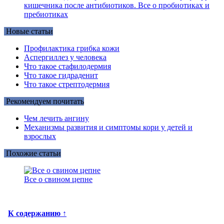
кишечника после антибиотиков. Все о пробиотиках и
пребиотиках
Новые статьи
Профилактика грибка кожи
Аспергиллез у человека
Что такое стафилодермия
Что такое гидраденит
Что такое стрептодермия
Рекомендуем почитать
Чем лечить ангину
Механизмы развития и симптомы кори у детей и
взрослых
Похожие статьи
Все о свином цепне
К содержанию ↑