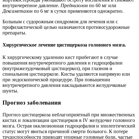
внутричерепное давление.
Преднизолон
по 60 мг или
Дексаметазон
по 6 мг в сутки применяются однократно.
Больным с судорожным синдромом для лечения или с
профилактической целью назначаются противосудорожные
препараты.
Хирургическое лечение цистицеркоза головного мозга.
К хирургическому удалению кист прибегают в случае
повышения внутричерепного давления и гидроцефалии
(внутрижелудочковый цистицеркоз), при глазном и
спинальном цистицеркозе. Кисты удаляются напрямую или
при эндоскопической процедуре. При повышении
внутричерепного давления накладываются желудочковые
шунты.
Прогноз заболевания
Прогноз цистицеркоза неблагоприятный при множественных
кистах и локализации цистицерков в IV желудочке головного
мозга. Острая окклюзионная гидроцефалия и эпилептический
статус могут явиться причиной смерти больного. К потере
трудоспособности приводят упорные головные боли, частые