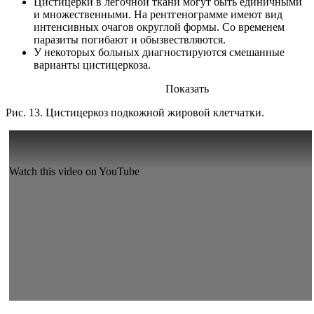
Цистицерки в легочной ткани могут быть единичными
и множественными. На рентгенограмме имеют вид
интенсивных очагов округлой формы. Со временем
паразиты погибают и обызвествляются.
У некоторых больных диагностируются смешанные
варианты цистицеркоза.
Показать
Рис. 13. Цистицеркоз подкожной жировой клетчатки.
Watch this video on YouTube