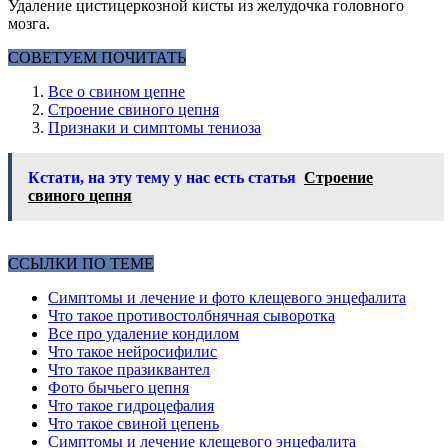
Удаление цистицеркозной кисты из желудочка головного
мозга.
СОВЕТУЕМ ПОЧИТАТЬ
Все о свином цепне
Строение свиного цепня
Признаки и симптомы тениоза
Кстати, на эту тему у нас есть статья
Строение
свиного цепня
ССЫЛКИ ПО ТЕМЕ
Симптомы и лечение и фото клещевого энцефалита
Что такое противостолбнячная сыворотка
Все про удаление кондилом
Что такое нейросифилис
Что такое празиквантел
Фото бычьего цепня
Что такое гидроцефалия
Что такое свиной цепень
Симптомы и лечение клещевого энцефалита