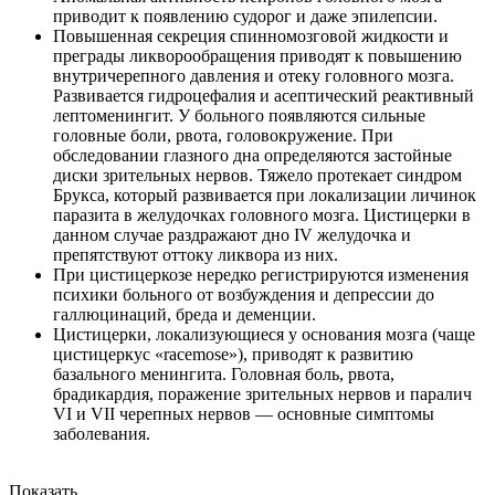
приводит к появлению судорог и даже эпилепсии.
Повышенная секреция спинномозговой жидкости и
преграды ликворообращения приводят к повышению
внутричерепного давления и отеку головного мозга.
Развивается гидроцефалия и асептический реактивный
лептоменингит. У больного появляются сильные
головные боли, рвота, головокружение. При
обследовании глазного дна определяются застойные
диски зрительных нервов. Тяжело протекает синдром
Брукса, который развивается при локализации личинок
паразита в желудочках головного мозга. Цистицерки в
данном случае раздражают дно IV желудочка и
препятствуют оттоку ликвора из них.
При цистицеркозе нередко регистрируются изменения
психики больного от возбуждения и депрессии до
галлюцинаций, бреда и деменции.
Цистицерки, локализующиеся у основания мозга (чаще
цистицеркус «racemose»), приводят к развитию
базального менингита. Головная боль, рвота,
брадикардия, поражение зрительных нервов и паралич
VI и VII черепных нервов — основные симптомы
заболевания.
Показать