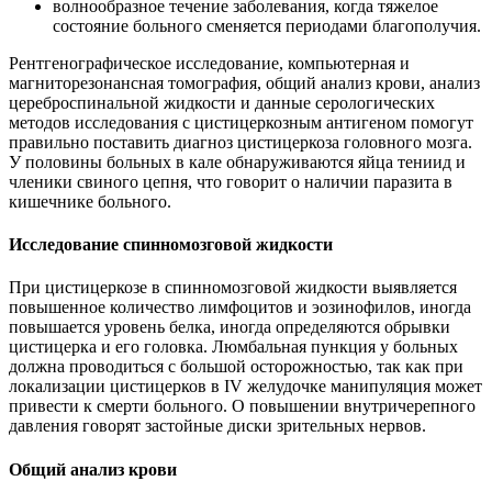
волнообразное течение заболевания, когда тяжелое
состояние больного сменяется периодами благополучия.
Рентгенографическое исследование, компьютерная и
магниторезонансная томография, общий анализ крови, анализ
цереброспинальной жидкости и данные серологических
методов исследования с цистицеркозным антигеном помогут
правильно поставить диагноз цистицеркоза головного мозга.
У половины больных в кале обнаруживаются яйца тениид и
членики свиного цепня, что говорит о наличии паразита в
кишечнике больного.
Исследование спинномозговой жидкости
При цистицеркозе в спинномозговой жидкости выявляется
повышенное количество лимфоцитов и эозинофилов, иногда
повышается уровень белка, иногда определяются обрывки
цистицерка и его головка. Люмбальная пункция у больных
должна проводиться с большой осторожностью, так как при
локализации цистицерков в IV желудочке манипуляция может
привести к смерти больного. О повышении внутричерепного
давления говорят застойные диски зрительных нервов.
Общий анализ крови