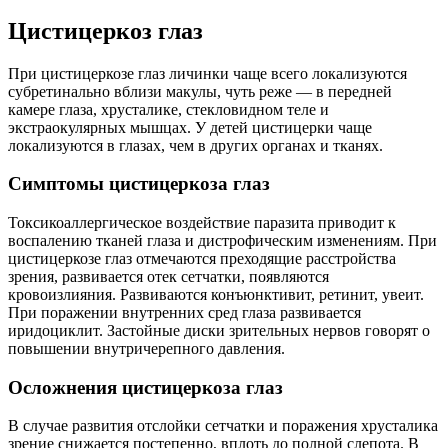
Цистицеркоз глаз
При цистицеркозе глаз личинки чаще всего локализуются
субретинально вблизи макулы, чуть реже — в передней
камере глаза, хрусталике, стекловидном теле и
экстраокулярных мышцах. У детей цистицерки чаще
локализуются в глазах, чем в других органах и тканях.
Симптомы цистицеркоза глаз
Токсикоаллергическое воздействие паразита приводит к
воспалению тканей глаза и дистрофическим изменениям. При
цистицеркозе глаз отмечаются преходящие расстройства
зрения, развивается отек сетчатки, появляются
кровоизлияния. Развиваются конъюнктивит, ретинит, увеит.
При поражении внутренних сред глаза развивается
иридоциклит. Застойные диски зрительных нервов говорят о
повышении внутричерепного давления.
Осложнения цистицеркоза глаз
В случае развития отслойки сетчатки и поражения хрусталика
зрение снижается постепенно, вплоть до полной слепота. В