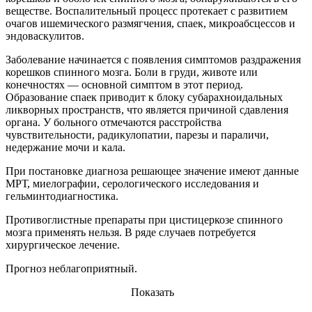
веществе. Воспалительный процесс протекает с развитием
очагов ишемического размягчения, спаек, микроабсцессов и
эндоваскулитов.
Заболевание начинается с появления симптомов раздражения
корешков спинного мозга. Боли в груди, животе или
конечностях — основной симптом в этот период.
Образование спаек приводит к блоку субарахноидальных
ликворных пространств, что является причиной сдавления
органа. У больного отмечаются расстройства
чувствительности, радикулопатии, парезы и параличи,
недержание мочи и кала.
При постановке диагноза решающее значение имеют данные
МРТ, миелографии, серологического исследования и
гельминтодиагностика.
Противоглистные препараты при цистицеркозе спинного
мозга применять нельзя. В ряде случаев потребуется
хирургическое лечение.
Прогноз неблагоприятный.
Показать