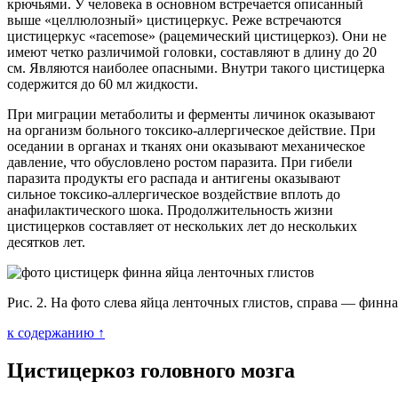
крючьями. У человека в основном встречается описанный
выше «целлюлозный» цистицеркус. Реже встречаются
цистицеркус «racemose» (рацемический цистицеркоз). Они не
имеют четко различимой головки, составляют в длину до 20
см. Являются наиболее опасными. Внутри такого цистицерка
содержится до 60 мл жидкости.
При миграции метаболиты и ферменты личинок оказывают
на организм больного токсико-аллергическое действие. При
оседании в органах и тканях они оказывают механическое
давление, что обусловлено ростом паразита. При гибели
паразита продукты его распада и антигены оказывают
сильное токсико-аллергическое воздействие вплоть до
анафилактического шока. Продолжительность жизни
цистицерков составляет от нескольких лет до нескольких
десятков лет.
Рис. 2. На фото слева яйца ленточных глистов, справа — финна
к содержанию ↑
Цистицеркоз головного мозга