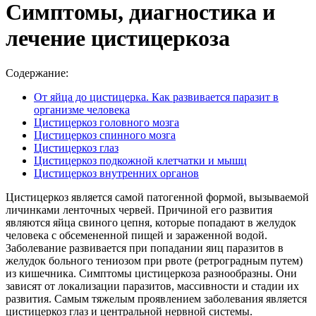
Симптомы, диагностика и
лечение цистицеркоза
Содержание:
От яйца до цистицерка. Как развивается паразит в
организме человека
Цистицеркоз головного мозга
Цистицеркоз спинного мозга
Цистицеркоз глаз
Цистицеркоз подкожной клетчатки и мышц
Цистицеркоз внутренних органов
Цистицеркоз является самой патогенной формой, вызываемой
личинками ленточных червей. Причиной его развития
являются яйца свиного цепня, которые попадают в желудок
человека с обсемененной пищей и зараженной водой.
Заболевание развивается при попадании яиц паразитов в
желудок больного тениозом при рвоте (ретроградным путем)
из кишечника. Симптомы цистицеркоза разнообразны. Они
зависят от локализации паразитов, массивности и стадии их
развития. Самым тяжелым проявлением заболевания является
цистицеркоз глаз и центральной нервной системы.