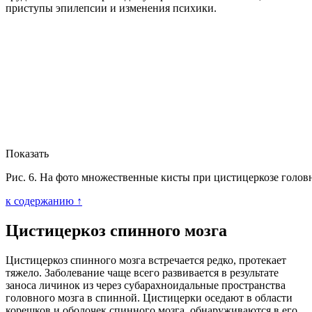
приступы эпилепсии и изменения психики.
Показать
Рис. 6. На фото множественные кисты при цистицеркозе головн
к содержанию ↑
Цистицеркоз спинного мозга
Цистицеркоз спинного мозга встречается редко, протекает
тяжело. Заболевание чаще всего развивается в результате
заноса личинок из через субарахноидальные пространства
головного мозга в спинной. Цистицерки оседают в области
корешков и оболочек спинного мозга, обнаруживаются в его