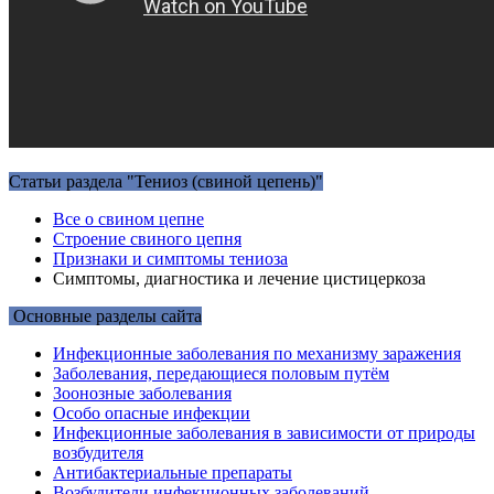
Статьи раздела "Тениоз (свиной цепень)"
Все о свином цепне
Строение свиного цепня
Признаки и симптомы тениоза
Симптомы, диагностика и лечение цистицеркоза
Основные разделы сайта
Инфекционные заболевания по механизму заражения
Заболевания, передающиеся половым путём
Зоонозные заболевания
Особо опасные инфекции
Инфекционные заболевания в зависимости от природы
возбудителя
Антибактериальные препараты
Возбудители инфекционных заболеваний