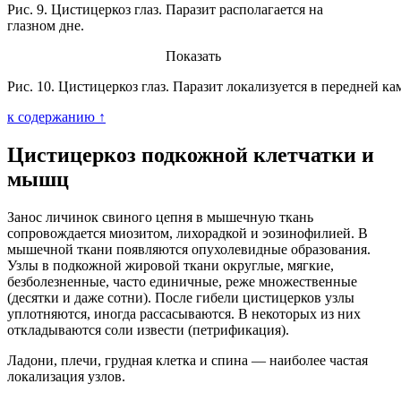
Рис. 9. Цистицеркоз глаз. Паразит располагается на
глазном дне.
Показать
Рис. 10. Цистицеркоз глаз. Паразит локализуется в передней кам
к содержанию ↑
Цистицеркоз подкожной клетчатки и
мышц
Занос личинок свиного цепня в мышечную ткань
сопровождается миозитом, лихорадкой и эозинофилией. В
мышечной ткани появляются опухолевидные образования.
Узлы в подкожной жировой ткани округлые, мягкие,
безболезненные, часто единичные, реже множественные
(десятки и даже сотни). После гибели цистицерков узлы
уплотняются, иногда рассасываются. В некоторых из них
откладываются соли извести (петрификация).
Ладони, плечи, грудная клетка и спина — наиболее частая
локализация узлов.