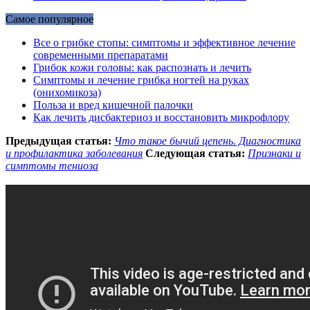
Самое популярное
Все о грибке стопы: симптомы и эффективное лечение
современными препаратами
Грибок кожи головы: как распознать и лечить
Симптомы и лечение грибка ногтей на руках
(онихомикоза)
Польза и вред кишечной палочки
Как лечить дисбактериоз и восстановить микрофлору
Предыдущая статья:
Что такое бычий цепень. Диагностика
и профилактика заболевания
Следующая статья:
Признаки и
симптомы тениоза