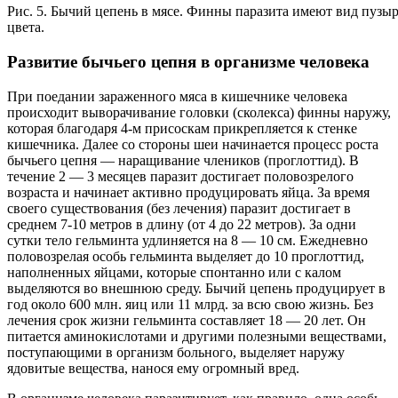
Рис. 5. Бычий цепень в мясе. Финны паразита имеют вид пузыр
цвета.
Развитие бычьего цепня в организме человека
При поедании зараженного мяса в кишечнике человека
происходит выворачивание головки (сколекса) финны наружу,
которая благодаря 4-м присоскам прикрепляется к стенке
кишечника. Далее со стороны шеи начинается процесс роста
бычьего цепня — наращивание члеников (проглоттид). В
течение 2 — 3 месяцев паразит достигает половозрелого
возраста и начинает активно продуцировать яйца. За время
своего существования (без лечения) паразит достигает в
среднем 7-10 метров в длину (от 4 до 22 метров). За одни
сутки тело гельминта удлиняется на 8 — 10 см. Ежедневно
половозрелая особь гельминта выделяет до 10 проглоттид,
наполненных яйцами, которые спонтанно или с калом
выделяются во внешнюю среду. Бычий цепень продуцирует в
год около 600 млн. яиц или 11 млрд. за всю свою жизнь. Без
лечения срок жизни гельминта составляет 18 — 20 лет. Он
питается аминокислотами и другими полезными веществами,
поступающими в организм больного, выделяет наружу
ядовитые вещества, нанося ему огромный вред.