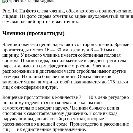
Рис. 14. На фото слева членик, объем которого полностью запол
яйцами. На фото справа отчетливо виден двухдольчатый яични
семявыводящий проток и желточник.
Членики (проглоттиды)
Членики бычьего цепня нарастают со стороны шейки. Зрелые
проглоттиды имеют 16 — 30 мм в длину и 8 — 10 мм в
ширину. У каждого членика имеется собственная половая
система. Проглоттиды, расположенные в средней трети тела
паразита, имеют гермафродитное строение. Членики,
расположенные в дистальной части стробилы имеют другие
размеры. Их длина больше ширины. Объем члеников
заполняет матка, внутри которой накапливается до 175 тысяч
яиц с онкосферами внутри.
Концевые проглоттиды в количестве 7 — 10 в день регулярно
по одному отделяются от сколекса и с калом или
самостоятельно выходят наружу. Членики бычьего цепня
способны к самостоятельному движению. После выхода
наружу они выдавливают яйца из матки, которые
рассеиваются во внешней среде. Производство и рассеивание
яиц — их единственное предназначение.