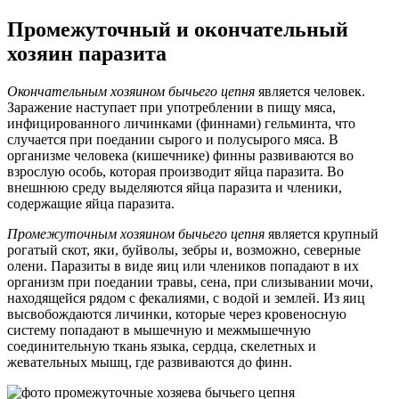
Промежуточный и окончательный
хозяин паразита
Окончательным хозяином бычьего цепня
является человек.
Заражение наступает при употреблении в пищу мяса,
инфицированного личинками (финнами) гельминта, что
случается при поедании сырого и полусырого мяса. В
организме человека (кишечнике) финны развиваются во
взрослую особь, которая производит яйца паразита. Во
внешнюю среду выделяются яйца паразита и членики,
содержащие яйца паразита.
Промежуточным хозяином бычьего цепня
является крупный
рогатый скот, яки, буйволы, зебры и, возможно, северные
олени. Паразиты в виде яиц или члеников попадают в их
организм при поедании травы, сена, при слизывании мочи,
находящейся рядом с фекалиями, с водой и землей. Из яиц
высвобождаются личинки, которые через кровеносную
систему попадают в мышечную и межмышечную
соединительную ткань языка, сердца, скелетных и
жевательных мышц, где развиваются до финн.