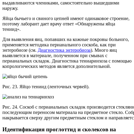
выдавливаются члениками, самостоятельно вышедшими
наружу.
Яйца бычьего и свиного цепней имеют одинаковое строение,
поэтому лаборант дает врачу ответ «Обнаружены яйца
тениид».
Для выявления яиц, попавших на кожные покровы больного,
применяется методика перианального соскоба, как при
энтеробиозе (см.
Диагностика энтеробиоза
). Много яиц
выявляется в материале, полученном при смывах с
перианальных складок. Диагностика тениаринхоза с помощью
копрологических методов является дополнительной.
Рис. 23. Яйцо тениид (ленточных червей).
Рис. 24. Соскоб с перианальных складок производится стеклян
последующим переносом материала на предметное стекло. Со
накрывается сверху другим предметным стеклом и направляетс
Идентификация проглоттид и сколексов на