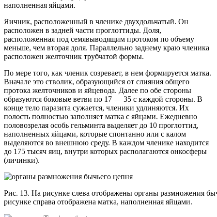
наполненная яйцами.
Яичник, расположенный в членике двухдольчатый. Он
расположен в задней части проглоттиды. Доля,
расположенная под семявыводящим протоком по объему
меньше, чем вторая доля. Параллельно заднему краю членика
расположен желточник трубчатой формы.
По мере того, как членик созревает, в нем формируется матка.
Вначале это стволик, образующийся от слияния общего
протока желточников и яйцевода. Далее по обе стороны
образуются боковые ветви по 17 — 35 с каждой стороны. В
конце тело паразита сужается, членики удлиняются. Их
полость полностью заполняет матка с яйцами. Ежедневно
половозрелая особь гельминта выделяет до 10 проглоттид,
наполненных яйцами, которые спонтанно или с калом
выделяются во внешнюю среду. В каждом членике находится
до 175 тысяч яиц, внутри которых располагаются онкосферы
(личинки).
Рис. 13. На рисунке слева отображены органы размножения быч
рисунке справа отображена матка, наполненная яйцами.