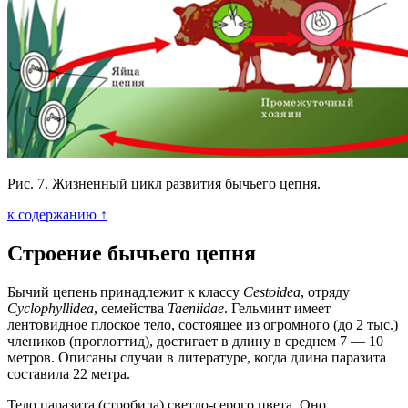
Рис. 7. Жизненный цикл развития бычьего цепня.
к содержанию ↑
Строение бычьего цепня
Бычий цепень принадлежит к классу
Сestoidea
, отряду
Сyclophyllidea
, семейства
Taeniidae
. Гельминт имеет
лентовидное плоское тело, состоящее из огромного (до 2 тыс.)
члеников (проглоттид), достигает в длину в среднем 7 — 10
метров. Описаны случаи в литературе, когда длина паразита
составила 22 метра.
Тело паразита (стробила) светло-серого цвета. Оно