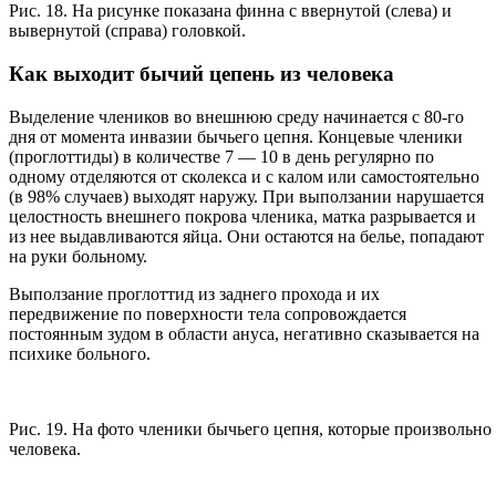
Рис. 18. На рисунке показана финна с ввернутой (слева) и
вывернутой (справа) головкой.
Как выходит бычий цепень из человека
Выделение члеников во внешнюю среду начинается с 80-го
дня от момента инвазии бычьего цепня. Концевые членики
(проглоттиды) в количестве 7 — 10 в день регулярно по
одному отделяются от сколекса и с калом или самостоятельно
(в 98% случаев) выходят наружу. При выползании нарушается
целостность внешнего покрова членика, матка разрывается и
из нее выдавливаются яйца. Они остаются на белье, попадают
на руки больному.
Выползание проглоттид из заднего прохода и их
передвижение по поверхности тела сопровождается
постоянным зудом в области ануса, негативно сказывается на
психике больного.
Рис. 19. На фото членики бычьего цепня, которые произвольно
человека.