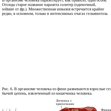
В организме человека паразитирует, как правило, одна особь.
Отсюда старое название паразита солитер (одиночный,
solitaire от фр.). Множественная инвазия встречается крайне
редко, в основном, только в интенсивных очагах гельминтоза.
Рис. 6. В организме человека из финн развиваются взрослые г
бычий цепень, извлеченный из кишечника человека.