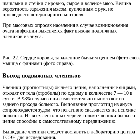
шашлыки и стейки с кровью, сырое и вяленое мясо. Велика
вероятность заражения мясом, купленным с рук, не
прошедшего ветеринарного контроля.
При массовых опросах населения в случае возникновения
очага инфекции выясняется факт выхода подвижных
члеников из ануса.
Рис. 22. Сердце коровы, зараженное бычьим цепнем (фото слева
мышца с финнами (фото справа).
Выход подвижных члеников
Членики (проглоттиды) бычьего цепня, наполненные яйцами,
отходят от тела (стробилы) по одному в количестве 7 — 10 в
сутки. В 98% случаев они самостоятельно выползают из
заднего прохода больного. Выползание проглоттид из ануса
сопровождается зудом, что негативно сказывается на психике
больного. Из всех ленточных червей только членики бычьего
цепня способны к самостоятельному передвижению.
Вышедшие членики следует доставить в лабораторию центра
ГСЭН для исследования.