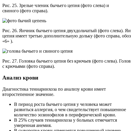
Рис. 25. Зрелые членик бычьего цепня (фото слева) и
свиного (фото справа).
Рис. 26. Яичник бычьего цепня двухдольчатый (фото слева). Я
цепня имеет третью дополнительную дольку (фото справа, обо
«6» ).
Рис. 27. Головка бычьего цепня без крючьев (фото слева). Голо
с крючьями (фото справа).
Анализ крови
Диагностика тениаринхоза по анализу крови имеет
второстепенное значение.
В период роста бычьего цепня у человека может
развиться аллергия, о чем свидетельствует повышенное
количество эозинофилов в периферической крови.
В 25% случаев тениаринхоза у больных отмечается
умеренная анемия.
В сыворотке крови отмечается повышенный уровень