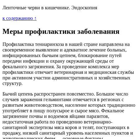
Ленточные черви в кишечнике. Эндоскопия
к содержанию ↑
Меры профилактики заболевания
Профилактика тениаринхоза в нашей стране направлена на
своевременное выявление и адекватное лечение больных,
инфицированных бычьим цепнем, блокирование путей
передачи инфекции и охрану окружающей среды от
фекального загрязнения. За проведение комплекса мер
профилактики отвечает ветеринарная и медицинская службы
при активном участии административных и хозяйственных
структур.
Бычий цепень распространен повсеместно. Большое число
случаев заражения гельминтами отмечается в регионах с
развитым животноводством, население которых традиционно
употребляет в пищу полусырое и сырое мясо. Фекальное
загрязнение почвы и водоемов яйцами паразитов,
недостаточная работа по проведению ветеринарно-
санитарной экспертизы мяса коров и телят, поступающих в
продажу, низкий санитарный уровень населенных пунктов и
животноводческих ферм — основные факторы