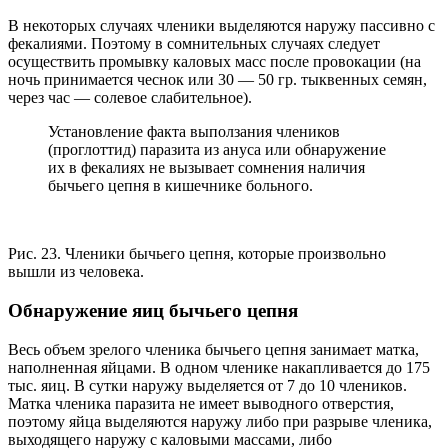
В некоторых случаях членики выделяются наружу пассивно с
фекалиями. Поэтому в сомнительных случаях следует
осуществить промывку каловых масс после провокации (на
ночь принимается чеснок или 30 — 50 гр. тыквенных семян,
через час — солевое слабительное).
Установление факта выползания члеников
(проглоттид) паразита из ануса или обнаружение
их в фекалиях не вызывает сомнения наличия
бычьего цепня в кишечнике больного.
Рис. 23. Членики бычьего цепня, которые произвольно
вышли из человека.
Обнаружение яиц бычьего цепня
Весь объем зрелого членика бычьего цепня занимает матка,
наполненная яйцами. В одном членике накапливается до 175
тыс. яиц. В сутки наружу выделяется от 7 до 10 члеников.
Матка членика паразита не имеет выводного отверстия,
поэтому яйца выделяются наружу либо при разрыве членика,
выходящего наружу с каловыми массами, либо