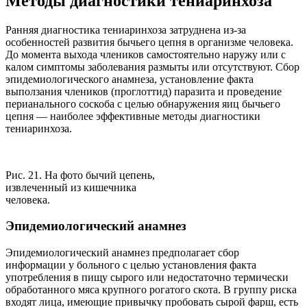
Методы диагностики тениаринхоза
Ранняя диагностика тениаринхоза затруднена из-за
особенностей развития бычьего цепня в организме человека.
До момента выхода члеников самостоятельно наружу или с
калом симптомы заболевания размыты или отсутствуют. Сбор
эпидемиологического анамнеза, установление факта
выползания члеников (проглоттид) паразита и проведение
перианального соскоба с целью обнаружения яиц бычьего
цепня — наиболее эффективные методы диагностики
тениаринхоза.
Рис. 21. На фото бычий цепень,
извлеченный из кишечника
человека.
Эпидемиологический анамнез
Эпидемиологический анамнез предполагает сбор
информации у больного с целью установления факта
употребления в пищу сырого или недостаточно термически
обработанного мяса крупного рогатого скота. В группу риска
входят лица, имеющие привычку пробовать сырой фарш, есть