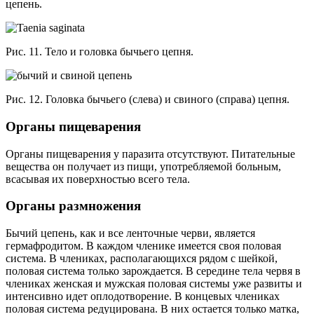
цепень.
Рис. 11. Тело и головка бычьего цепня.
Рис. 12. Головка бычьего (слева) и свиного (справа) цепня.
Органы пищеварения
Органы пищеварения у паразита отсутствуют. Питательные
вещества он получает из пищи, употребляемой больным,
всасывая их поверхностью всего тела.
Органы размножения
Бычий цепень, как и все ленточные черви, является
гермафродитом. В каждом членике имеется своя половая
система. В члениках, располагающихся рядом с шейкой,
половая система только зарождается. В середине тела червя в
члениках женская и мужская половая системы уже развиты и
интенсивно идет оплодотворение. В концевых члениках
половая система редуцирована. В них остается только матка,