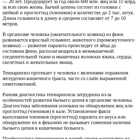
— 20 лет. Продуцирует за год около 600 млн. яиц или 11 млрд.
за всю свою жизнь. Бычий цепень состоит из головки с
шейкой и проглоттид (члеников) в количестве до 2 тыс. штук.
Длина гельминта в длину в среднем составляет от 7 до 10
метров.
В организме человека (окончательного хозяина) из финн
развивается взрослый гельминт, животного (промежуточного
хозяина) — развитие паразита происходит от яйца до
состояния финн, располагающихся в межмышечной
соединительной ткани и мышечных волокнах языка, сердца,
скелетных и жевательных мышц.
Тениаринхоз протекает у человека с явлениями поражения
желудочно-кишечного тракта, часто со слабо выраженной
симптоматикой.
Ранняя диагностика тениаринхоза затруднена из-за
особенностей развития бычьего цепня в организме человека.
Диагностика заболевания основана на обнаружении яиц или
проглоттид (члеников) в кале. Установление факта
выползания члеников (проглоттид) паразита из ануса или
обнаружение их в фекалиях не вызывает сомнения наличия
бычьего цепня в кишечнике больного.
Профилактика тениаринхоза в нашей стране направлена на