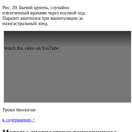
Рис. 20. Бычий цепень, случайно
извлеченный врачами через носовой ход.
Паразит зацепился при манипуляции за
назогастральный зонд.
Watch this video on YouTube
Уроки биологии
к содержанию ↑