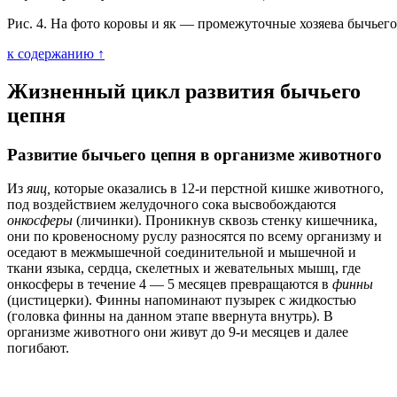
Рис. 4. На фото коровы и як — промежуточные хозяева бычьего
к содержанию ↑
Жизненный цикл развития бычьего
цепня
Развитие бычьего цепня в организме животного
Из
яиц,
которые оказались в 12-и перстной кишке животного,
под воздействием желудочного сока высвобождаются
онкосферы
(личинки). Проникнув сквозь стенку кишечника,
они по кровеносному руслу разносятся по всему организму и
оседают в межмышечной соединительной и мышечной и
ткани языка, сердца, скелетных и жевательных мышц, где
онкосферы в течение 4 — 5 месяцев превращаются в
финны
(цистицерки). Финны напоминают пузырек с жидкостью
(головка финны на данном этапе ввернута внутрь). В
организме животного они живут до 9-и месяцев и далее
погибают.