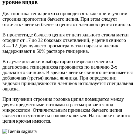
уровне видов
Диагностика тениаринхоза проводится также при изучении
строения проглоттид бычьего цепня. При этом следует
отличать членики бычьего цепня от члеников цепня свиного.
В проглоттиде бычьего цепня от центрального ствола матки
отходит от 17 до 32 боковых ответвлений, у цепня свиного —
8 — 12. Для лучшего просмотра матки паразита членик
выдерживают в 50% растворе глицерина.
В случае доставки в лабораторию незрелого членика
диагностика тениаринхоза проводится по наличию 2-х
дольчатого яичника. В зрелом членике свиного цепня имеется
добавочная (третья) долька яичника. При определении
видовой принадлежности члеников используется специальная
окраска.
При изучении строения головка цепня помещается между
двумя предметными стеклами и рассматривается под
микроскопом. Отличительным признаком бычьего цепня
является отсутствие на головке крючьев. На головке свиного
цепня крючья имеются.