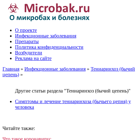
О проекте
Инфекционные заболевания
Препараты
Политика конфиденциальности
Возбудители
Реклама на сайте
Главная
»
Инфекционные заболевания
»
Тениаринхоз (бычий
цепень)
»
Другие статьи раздела "Тениаринхоз (бычий цепень)"
Симптомы и лечение тениаринхоза (бычьего цепня) у
человека
Читайте также:
Что такое коронавирус