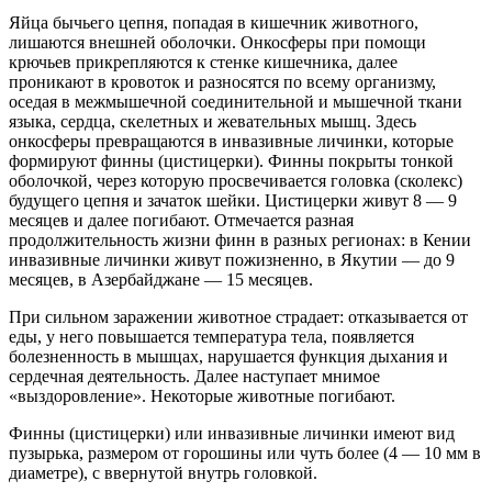
Яйца бычьего цепня, попадая в кишечник животного,
лишаются внешней оболочки. Онкосферы при помощи
крючьев прикрепляются к стенке кишечника, далее
проникают в кровоток и разносятся по всему организму,
оседая в межмышечной соединительной и мышечной ткани
языка, сердца, скелетных и жевательных мышц. Здесь
онкосферы превращаются в инвазивные личинки, которые
формируют финны (цистицерки). Финны покрыты тонкой
оболочкой, через которую просвечивается головка (сколекс)
будущего цепня и зачаток шейки. Цистицерки живут 8 — 9
месяцев и далее погибают. Отмечается разная
продолжительность жизни финн в разных регионах: в Кении
инвазивные личинки живут пожизненно, в Якутии — до 9
месяцев, в Азербайджане — 15 месяцев.
При сильном заражении животное страдает: отказывается от
еды, у него повышается температура тела, появляется
болезненность в мышцах, нарушается функция дыхания и
сердечная деятельность. Далее наступает мнимое
«выздоровление». Некоторые животные погибают.
Финны (цистицерки) или инвазивные личинки имеют вид
пузырька, размером от горошины или чуть более (4 — 10 мм в
диаметре), с ввернутой внутрь головкой.