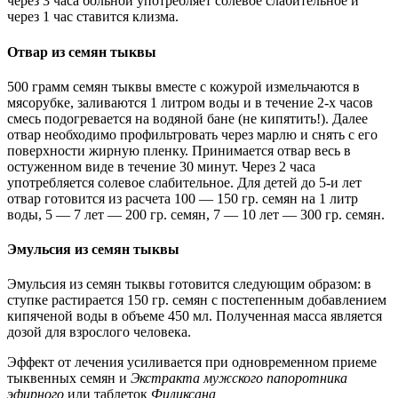
через 3 часа больной употребляет солевое слабительное и
через 1 час ставится клизма.
Отвар из семян тыквы
500 грамм семян тыквы вместе с кожурой измельчаются в
мясорубке, заливаются 1 литром воды и в течение 2-х часов
смесь подогревается на водяной бане (не кипятить!). Далее
отвар необходимо профильтровать через марлю и снять с его
поверхности жирную пленку. Принимается отвар весь в
остуженном виде в течение 30 минут. Через 2 часа
употребляется солевое слабительное. Для детей до 5-и лет
отвар готовится из расчета 100 — 150 гр. семян на 1 литр
воды, 5 — 7 лет — 200 гр. семян, 7 — 10 лет — 300 гр. семян.
Эмульсия из семян тыквы
Эмульсия из семян тыквы готовится следующим образом: в
ступке растирается 150 гр. семян с постепенным добавлением
кипяченой воды в объеме 450 мл. Полученная масса является
дозой для взрослого человека.
Эффект от лечения усиливается при одновременном приеме
тыквенных семян и
Экстракта мужского папоротника
эфирного
или таблеток
Филиксана