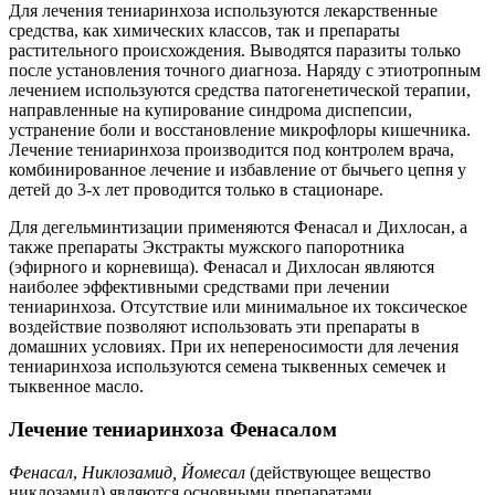
Для лечения тениаринхоза используются лекарственные
средства, как химических классов, так и препараты
растительного происхождения. Выводятся паразиты только
после установления точного диагноза. Наряду с этиотропным
лечением используются средства патогенетической терапии,
направленные на купирование синдрома диспепсии,
устранение боли и восстановление микрофлоры кишечника.
Лечение тениаринхоза производится под контролем врача,
комбинированное лечение и избавление от бычьего цепня у
детей до 3-х лет проводится только в стационаре.
Для дегельминтизации применяются Фенасал и Дихлосан, а
также препараты Экстракты мужского папоротника
(эфирного и корневища). Фенасал и Дихлосан являются
наиболее эффективными средствами при лечении
тениаринхоза. Отсутствие или минимальное их токсическое
воздействие позволяют использовать эти препараты в
домашних условиях. При их непереносимости для лечения
тениаринхоза используются семена тыквенных семечек и
тыквенное масло.
Лечение тениаринхоза Фенасалом
Фенасал
,
Никлозамид, Йомесал
(действующее вещество
никлозамид) являются основными препаратами,