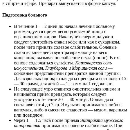
в спирте и эфире. Препарат выпускается в форме капсул.
Подготовка больного
В течение 1 — 2 дней до начала лечения больному
рекомендуется прием легко усвояемой пищи с
ограничением жиров. Накануне вечером на ужин
следует употребить стакан кофе или чая с сухариком,
после чего принять солевое слабительное. Солевые
слабительные действуют раздражающе на весь
кишечник, вызывая послабление стула (понос). В их
основе содержаться сульфаты.
Карловарская соль
искусственная
,
Глауберова и Моршинская соли
—
основные представители препаратов данной группы.
Для взрослых однократная доза препарата составляет 15
— 30 грамм, для детей — 1 грамм на 1 год жизни.
На следующее утро ставится очистительная клизма и
начинается прием препарата, который следует
употребить в течение 30 — 40 минут. Общая доза
составляет от 4 до 7 гр. Эмульсия принимается либо в
капсулах, либо в смеси со сладостью — медом, вареньем
или повидлом.
Через 1 — 1,5 часа после приема
Экстракта мужского
папоротника
принимается солевое слабительное. При