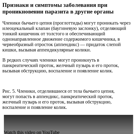
Признаки и симптомы заболевания при
проникновении паразита в другие органы
Членики бычьего цепня (проглоттиды) могут проникать через
илеоцекальный клапан (баугиневую заслонку), отделяющий
тонкий кишечник от толстого и обеспечивающий
однонаправленное движение содержимого кишечника, в
червеобразный отросток (аппендикс) — придаток слепой
кишки, вызывая аппендикулярные колики.
В редких случаях членики могут проникнуть в
панкреатический проток, желчный пузырь и его проток,
вызывая обструкцию, воспаление и появление колик.
Рис. 5. Членики, отделившиеся от тела бычьего цепня,
могут попасть в аппендикс, панкреатический проток,
желчный пузырь и его проток, вызывая обструкцию,
воспаление и появление колик.
Watch this video on YouTube