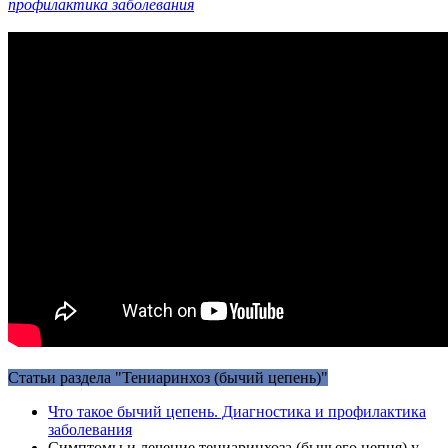
профилактика заболевания
Статьи раздела "Тениаринхоз (бычий цепень)"
Что такое бычий цепень. Диагностика и профилактика
заболевания
Симптомы и лечение тениаринхоза (бычьего цепня) у