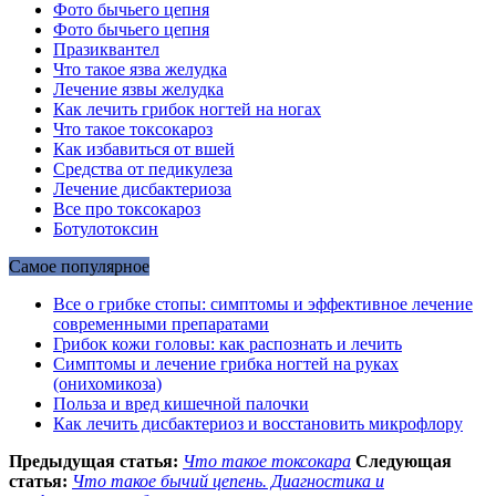
Фото бычьего цепня
Фото бычьего цепня
Празиквантел
Что такое язва желудка
Лечение язвы желудка
Как лечить грибок ногтей на ногах
Что такое токсокароз
Как избавиться от вшей
Средства от педикулеза
Лечение дисбактериоза
Все про токсокароз
Ботулотоксин
Самое популярное
Все о грибке стопы: симптомы и эффективное лечение
современными препаратами
Грибок кожи головы: как распознать и лечить
Симптомы и лечение грибка ногтей на руках
(онихомикоза)
Польза и вред кишечной палочки
Как лечить дисбактериоз и восстановить микрофлору
Предыдущая статья:
Что такое токсокара
Следующая
статья:
Что такое бычий цепень. Диагностика и