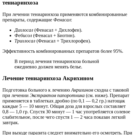
тениаринхоза
При лечении тениаринхоза применяются комбинированные
препараты, содержащие
Фенасал
:
Дихлосал
(Фенасал + Дихлофен).
Фебисол
(Фенасал + Биотин).
Трихлосал
(Фенасал + Трихлорофен).
Эффективность комбинированных препаратов более 95%.
В период лечения тениаринхоза больной
ежедневно должен менять белье.
Лечение тениаринхоза Акрихином
Подготовка больного к лечению
Акрихином
сходна с таковой
при лечении
Экстрактом папоротника
(см. ниже). Препарат
применяется в таблетках дробно (по 0,1 — 0,2 гр.) натощак
каждые 5 — 10 минут. Общая доза для взрослых составляет
0,8 — 1,0 гр. Спустя 30 минут — 1 час употребляется солевое
слабительное, после чего спустя 1 — 2 часа показан легкий
завтрак.
При выходе паразита следует внимательно его осмотреть. При