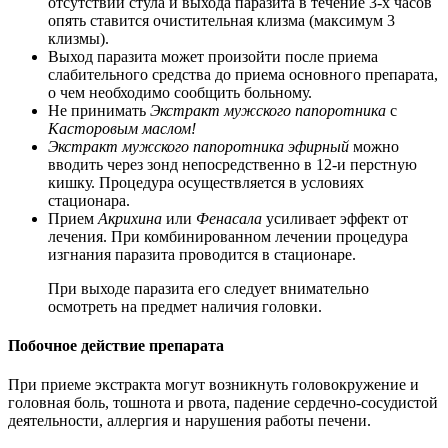
отсутствии стула и выхода паразита в течение 3-х часов
опять ставится очистительная клизма (максимум 3
клизмы).
Выход паразита может произойти после приема
слабительного средства до приема основного препарата,
о чем необходимо сообщить больному.
Не принимать
Экстракт мужского папоротника
с
Касторовым маслом!
Экстракт мужского папоротника
эфирный
можно
вводить через зонд непосредственно в 12-и перстную
кишку. Процедура осуществляется в условиях
стационара.
Прием
Акрихина
или
Фенасала
усиливает эффект от
лечения. При комбинированном лечении процедура
изгнания паразита проводится в стационаре.
При выходе паразита его следует внимательно
осмотреть на предмет наличия головки.
Побочное действие препарата
При приеме экстракта могут возникнуть головокружение и
головная боль, тошнота и рвота, падение сердечно-сосудистой
деятельности, аллергия и нарушения работы печени.