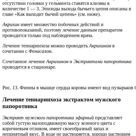
отсутствии головки у гельминта ставятся клизмы в
количестве 1 — 3. Эпизоды выхода бычьего цепня описаны в
главе «Как выходит бычий цепень» (см. ниже).
Акрихин
имеет множество побочных действий и
противопоказаний, поэтому лечение данным препаратом
проводится только под наблюдением врача.
Лечение тениаринхоза можно проводить
Акрихином
в
сочетании с
Фенасалом
.
Сочетанное лечение
Акрихином
и
Экстрактами папоротника
проводится в стационаре.
Рис. 13. Финны в мышце сердца коровы имеют вид пузырьков б
Лечение тениаринхоза экстрактом мужского
папоротника
Экстракт мужского папоротника
эфирный
представляет
собой густую малоподвижную массу зеленого цвета с
коричневым отливом, имеет своеобразный запах и
неприятный вкус. В воде не растворяется, хорошо растворим