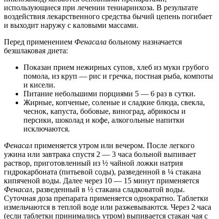
использующиеся при лечении тениаринхоза. В результате
воздействия лекарственного средства бычий цепень погибает
и выходит наружу с каловыми массами.
Перед применением
Фенасала
больному назначается
безшлаковая диета:
Показан прием нежирных супов, хлеб из муки грубого
помола, из круп — рис и гречка, постная рыба, компоты
и кисели.
Питание небольшими порциями 5 — 6 раз в сутки.
Жирные, копченые, соленые и сладкие блюда, свекла,
чеснок, капуста, бобовые, виноград, абрикосы и
персики, шоколад и кофе, алкогольные напитки
исключаются.
Фенасал
применяется утром или вечером. После легкого
ужина или завтрака спустя 2 — 3 часа больной выпивает
раствор, приготовленный из ½ чайной ложки натрия
гидрокарбоната (питьевой соды), разведенной в ¼ стакана
кипяченой воды. Далее через 10 — 15 минут применяется
Фенасал
, разведенный в ½ стакана сладковатой воды.
Суточная доза препарата применяется однократно. Таблетки
измельчаются в теплой воде или разжевываются. Через 2 часа
(если таблетки принимались утром) выпивается стакан чая с