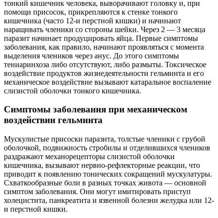
тонкий кишечник человека, выворачивают головку и, при
помощи присосок, прикрепляются к стенке тонкого
кишечника (часто 12-и перстной кишки) и начинают
наращивать членики со стороны шейки. Через 2 — 3 месяца
паразит начинает продуцировать яйца. Первые симптомы
заболевания, как правило, начинают проявляться с момента
выделения члеников через анус. До этого симптомы
тениаринхоза либо отсутствуют, либо размыты. Токсическое
воздействие продуктов жизнедеятельности гельминта и его
механическое воздействие вызывают катаральное воспаление
слизистой оболочки тонкого кишечника.
Симптомы заболевания при механическом
воздействии гельминта
Мускулистые присоски паразита, толстые членики с грубой
оболочкой, подвижность стробилы и отделившихся члеников
раздражают механорецепторы слизистой оболочки
кишечника, вызывают нервно-рефлекторные реакции, что
приводит к появлению тонических сокращений мускулатуры.
Схваткообразные боли в разных точках живота — основной
симптом заболевания. Они могут имитировать приступ
холецистита, панкреатита и язвенной болезни желудка или 12-
и перстной кишки.