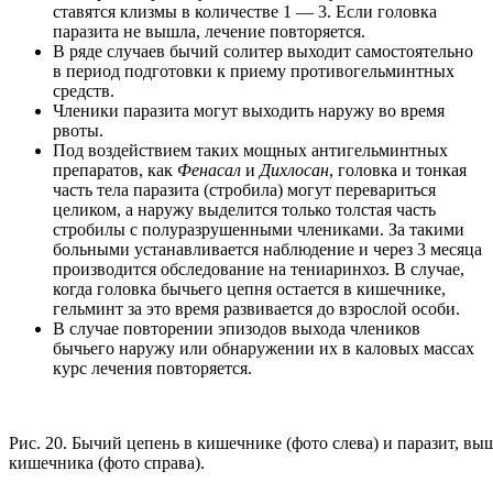
ставятся клизмы в количестве 1 — 3. Если головка
паразита не вышла, лечение повторяется.
В ряде случаев бычий солитер выходит самостоятельно
в период подготовки к приему противогельминтных
средств.
Членики паразита могут выходить наружу во время
рвоты.
Под воздействием таких мощных антигельминтных
препаратов, как
Фенасал
и
Дихлосан
, головка и тонкая
часть тела паразита (стробила) могут перевариться
целиком, а наружу выделится только толстая часть
стробилы с полуразрушенными члениками. За такими
больными устанавливается наблюдение и через 3 месяца
производится обследование на тениаринхоз. В случае,
когда головка бычьего цепня остается в кишечнике,
гельминт за это время развивается до взрослой особи.
В случае повторении эпизодов выхода члеников
бычьего наружу или обнаружении их в каловых массах
курс лечения повторяется.
Рис. 20. Бычий цепень в кишечнике (фото слева) и паразит, в
кишечника (фото справа).