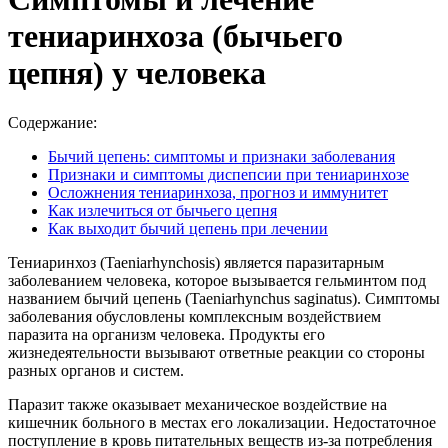
тениаринхоза (бычьего
цепня) у человека
Содержание:
Бычий цепень: симптомы и признаки заболевания
Признаки и симптомы диспепсии при тениаринхозе
Осложнения тениаринхоза, прогноз и иммунитет
Как излечиться от бычьего цепня
Как выходит бычий цепень при лечении
Тениаринхоз (Taeniarhynchosis) является паразитарным
заболеванием человека, которое вызывается гельминтом под
названием бычий цепень (Taeniarhynchus saginatus). Симптомы
заболевания обусловлены комплексным воздействием
паразита на организм человека. Продукты его
жизнедеятельности вызывают ответные реакции со стороны
разных органов и систем.
Паразит также оказывает механическое воздействие на
кишечник больного в местах его локализации. Недостаточное
поступление в кровь питательных веществ из-за потребления