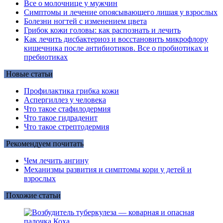
Все о молочнице у мужчин
Симптомы и лечение опоясывающего лишая у взрослых
Болезни ногтей с изменением цвета
Грибок кожи головы: как распознать и лечить
Как лечить дисбактериоз и восстановить микрофлору
кишечника после антибиотиков. Все о пробиотиках и
пребиотиках
Новые статьи
Профилактика грибка кожи
Аспергиллез у человека
Что такое стафилодермия
Что такое гидраденит
Что такое стрептодермия
Рекомендуем почитать
Чем лечить ангину
Механизмы развития и симптомы кори у детей и
взрослых
Похожие статьи