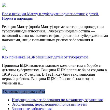
Все о реакции Манту и туберкулинодиагностике у детей.
Норма и вариации
Реакция Манту (проба Манту) применяется при проведении
туберкулинодиагностики. Туберкулинодиагностика —
основной метод выявления инфицированных туберкулезными
палочками, лиц с повышенным риском заболевания и...
Как прививка БЦЖ защищает детей от туберкулеза
Прививка БЦЖ является главным компонентом в борьбе с
детским туберкулезом. Вакцина БЦЖ впервые была создана в
1919 году во Франции. В 1921 году был вакцинирован
первый ребенок. Вакцина БЦЖ в России была создана
учеными в...
Основные разделы сайта
Инфекционные заболевания по механизму заражения
Заболевания, передающиеся половым путём
Зоонозные заболевания