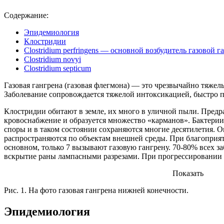
Содержание:
Эпидемиология
Клостридии
Clostridium perfringens — основной возбудитель газовой 
Clostridium novyi
Clostridium septicum
Газовая гангрена (газовая флегмона) — это чрезвычайно тяж
Заболевание сопровождается тяжелой интоксикацией, быстро п
Клостридии обитают в земле, их много в уличной пыли. Пред
кровоснабжение и образуется множество «карманов». Бактерии
споры и в таком состоянии сохраняются многие десятилетия. 
распространяются по объектам внешней среды. При благоприя
основном, только 7 вызывают газовую гангрену. 70-80% всех за
вскрытие раны лампасными разрезами. При прогрессировании 
Показать
Рис. 1. На фото газовая гангрена нижней конечности.
Эпидемиология