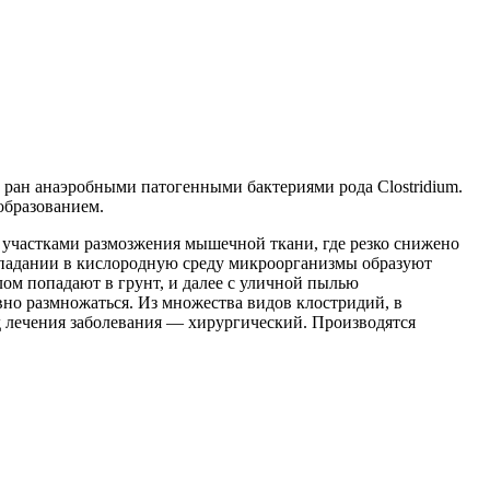
ран анаэробными патогенными бактериями рода Clostridium.
образованием.
участками размозжения мышечной ткани, где резко снижено
попадании в кислородную среду микроорганизмы образуют
ом попадают в грунт, и далее с уличной пылью
но размножаться. Из множества видов клостридий, в
од лечения заболевания — хирургический. Производятся