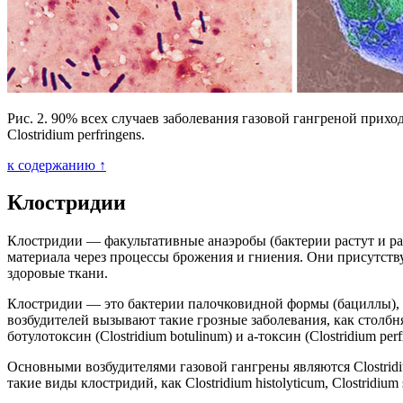
Рис. 2. 90% всех случаев заболевания газовой гангреной прихо
Clostridium perfringens.
к содержанию ↑
Клостридии
Клостридии — факультативные анаэробы (бактерии растут и р
материала через процессы брожения и гниения. Они присутств
здоровые ткани.
Клостридии — это бактерии палочковидной формы (бациллы),
возбудителей вызывают такие грозные заболевания, как столбня
ботулотоксин (Clostridium botulinum) и а-токсин (Clostridium perf
Основными возбудителями газовой гангрены являются Clostridium
такие виды клостридий, как Clostridium histolyticum, Clostridium sord