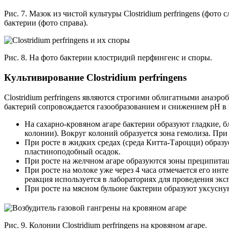
Рис. 7. Мазок из чистой культуры Clostridium perfringens (фото с
бактерии (фото справа).
Рис. 8. На фото бактерии клостридий перфингенс и споры.
Культивирование Clostridium perfringens
Clostridium perfringens являются строгими облигатными анаэр
бактерий сопровождается газообразованием и снижением рН в 
На сахарно-кровяном агаре бактерии образуют гладкие, б
колонии). Вокруг колоний образуется зона гемолиза. Пр
При росте в жидких средах (среда Китта-Тароцци) образ
пластиноподобный осадок.
При росте на желчном агаре образуются зоны преципита
При росте на молоке уже через 4 часа отмечается его ин
реакция используется в лабораториях для проведения экс
При росте на мясном бульоне бактерии образуют уксусную
Рис. 9. Колонии Clostridium perfringens на кровяном агаре.