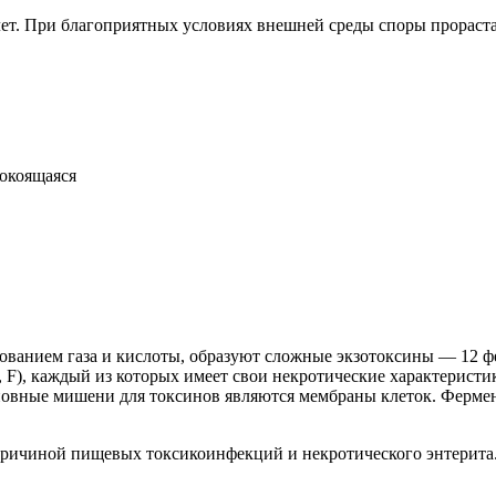
лет. При благоприятных условиях внешней среды споры прораста
покоящаяся
зованием газа и кислоты, образуют сложные экзотоксины — 12 
E, F), каждый из которых имеет свои некротические характерист
сновные мишени для токсинов являются мембраны клеток. Ферм
причиной пищевых токсикоинфекций и некротического энтерита