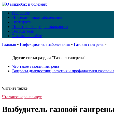
О проекте
Инфекционные заболевания
Препараты
Политика конфиденциальности
Возбудители
Реклама на сайте
Главная
»
Инфекционные заболевания
»
Газовая гангрена
»
Другие статьи раздела "Газовая гангрена"
Что такое газовая гангрена
Вопросы диагностики, лечения и профилактики газовой 
Читайте также:
Что такое коронавирус
Возбудитель газовой гангрен