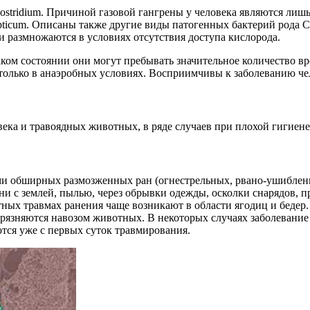
stridium. Причиной газовой гангрены у человека являются лишь 
 septicum. Описаны также другие виды патогенных бактерий рода C
 размножаются в условиях отсутствия доступа кислорода.
аком состоянии они могут пребывать значительное количество 
 только в анаэробных условиях. Восприимчивы к заболеванию че
ека и травоядных животных, в ряде случаев при плохой гигиен
ми обширных размозженных ран (огнестрельных, рвано-ушиблен
и с землей, пылью, через обрывки одежды, осколки снарядов, 
тных травмах ранения чаще возникают в области ягодиц и беде
грязняются навозом животных. В некоторых случаях заболевание 
тся уже с первых суток травмирования.