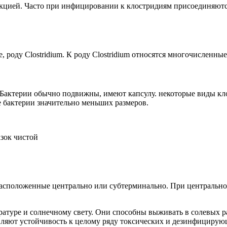
екцией. Часто при инфицировании к клостридиям присоединяютс
e, роду Clostridium. К роду Clostridium относятся многочисленны
 Бактерии обычно подвижны, имеют капсулу. некоторые виды к
ые бактерии значительно меньших размеров.
азок чистой
асположенные центрально или субтерминально. При центрально
туре и солнечному свету. Они способны выживать в солевых ра
вляют устойчивость к целому ряду токсических и дезинфицирую