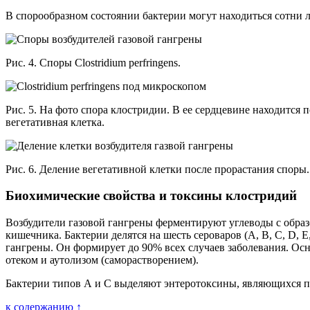
В спорообразном состоянии бактерии могут находиться сотни 
Рис. 4. Споры Clostridium perfringens.
Рис. 5. На фото спора клостридии. В ее сердцевине находится 
вегетативная клетка.
Рис. 6. Деление вегетативной клетки после прорастания споры.
Биохимические свойства и токсины клостридий
Возбудители газовой гангрены ферментируют углеводы с обра
кишечника. Бактерии делятся на шесть сероваров (А, В, С, D, 
гангрены. Он формирует до 90% всех случаев заболевания. О
отеком и аутолизом (саморастворением).
Бактерии типов А и С выделяют энтеротоксины, являющихся 
к содержанию ↑