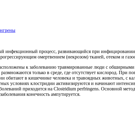
гангрены
елый инфекционный процесс, развивающийся при инфицировании 
рогрессирующим омертвением (некрозом) тканей, отеком и газо
расположены к заболеванию травмированные люди с обширными 
 размножаются только в среде, где отсутствует кислород. При 
Они обитают в кишечнике человека и травоядных животных, с кал
тных условиях клостридии активизируются и начинают интенсив
болеваний приходится на Clostridium perfringens. Основной мет
заболевания конечность ампутируется.