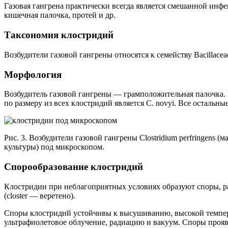
Газовая гангрена практически всегда является смешанной инф
кишечная палочка, протей и др.
Таксономия клостридий
Возбудители газовой гангрены относятся к семейству Bacillacea
Морфология
Возбудитель газовой гангрены — грамположительная палочка.
по размеру из всех клостридий является С. novyi. Все остальн
Рис. 3. Возбудители газовой гангрены Clostridium perfringens (м
культуры) под микроскопом.
Спорообразование клостридий
Клостридии при неблагоприятных условиях образуют споры, р
(closter — веретено).
Споры клостридий устойчивы к высушиванию, высокой темпера
ультрафиолетовое облучение, радиацию и вакуум. Споры проя