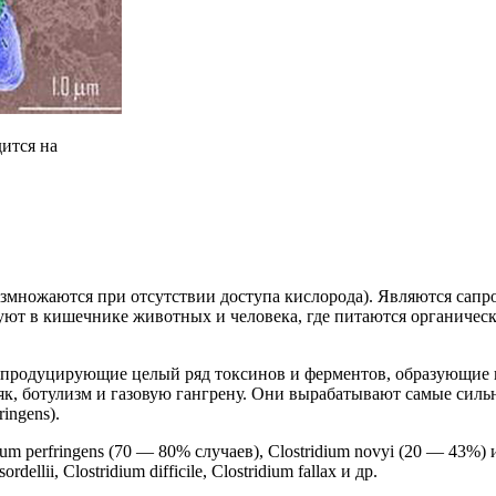
дится на
азмножаются при отсутствии доступа кислорода). Являются сап
уют в кишечнике животных и человека, где питаются органичес
 продуцирующие целый ряд токсинов и ферментов, образующие
к, ботулизм и газовую гангрену. Они вырабатывают самые сильны
ringens).
 perfringens (70 — 80% случаев), Clostridium novyi (20 — 43%) 
ellii, Clostridium difficile, Clostridium fallax и др.