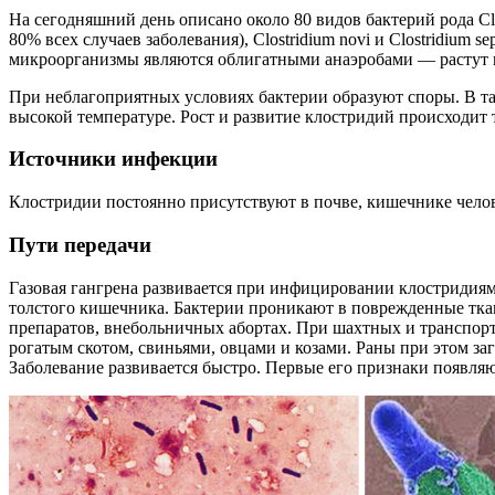
На сегодняшний день описано около 80 видов бактерий рода Clo
80% всех случаев заболевания), Clostridium novi и Clostridium
микроорганизмы являются облигатными анаэробами — растут и
При неблагоприятных условиях бактерии образуют споры. В т
высокой температуре. Рост и развитие клостридий происходит
Источники инфекции
Клостридии постоянно присутствуют в почве, кишечнике челов
Пути передачи
Газовая гангрена развивается при инфицировании клостридия
толстого кишечника. Бактерии проникают в поврежденные ткан
препаратов, внебольничных абортах. При шахтных и транспор
рогатым скотом, свиньями, овцами и козами. Раны при этом за
Заболевание развивается быстро. Первые его признаки появляю