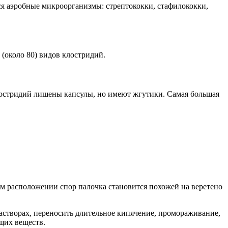
я аэробные микроорганизмы: стрептококки, стафилококки,
е (около 80) видов клостридий.
лостридий лишены капсулы, но имеют жгутики. Самая большая
м расположении спор палочка становится похожей на веретено
створах, переносить длительное кипячение, промораживание,
щих веществ.