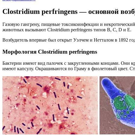
Clostridium perfringens — основной воз
Газовую гангрену, пищевые токсикоинфекции и некротический э
животных вызывают Clostridium perfringens типов В, С, D и Е.
Возбудитель впервые был открыт Уэлчем и Нетталом в 1892 год
Морфология Clostridium perfringens
Бактерии имеют вид палочек с закругленными концами. Они кр
имеют капсулу. Окрашиваются по Граму в фиолетовый цвет. Ст