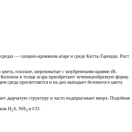
 средах — сахарно-кровяном агаре и среде Китта-Тароцци. Рост
 цвета, плоские, шероховатые с зазубренными краями (R-
. Колонии в толще агара приобретают чечевицеобразную форму.
м среда просветляется и на дно выпадает беловатого цвета
етает дырчатую структуру и часто подпрыгивает вверх. Подобная
 как H
S, NH
и CО.
2
3