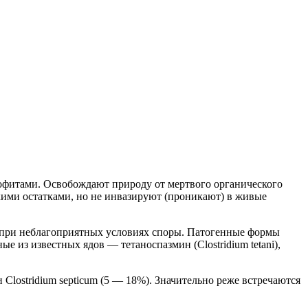
рофитами. Освобождают природу от мертвого органического
кими остатками, но не инвазируют (проникают) в живые
 при неблагоприятных условиях споры. Патогенные формы
е из известных ядов — тетаноспазмин (Clostridium tetani),
и Clostridium septicum (5 — 18%). Значительно реже встречаются