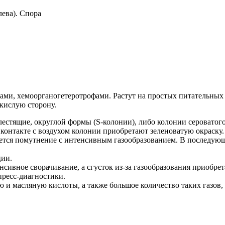
лева). Спора
обами, хемоорганогетеротрофами. Растут на простых питательных
кислую сторону.
лестящие, округлой формы (S-колонии), либо колонии сероватого
и контакте с воздухом колонии приобретают зеленоватую окраску
уется помутнение с интенсивным газообразованием. В последующе
ции.
тенсивное сворачивание, а сгусток из-за газообразования приобр
пресс-диагностики.
 и масляную кислоты, а также большое количество таких газов,