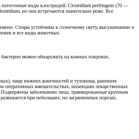
патогенные виды клостридий: Clostridium perfringens (70 —
lostridium, но они встречаются значительно реже. Все
времени. Споры устойчивы к солнечному свету, высушиванию и
ловек и все виды животных.
е бактерии можно обнаружить на кожных покровах.
ных), чаще нижних конечностей и туловища, ранениях
при оперативных вмешательствах, инъекциях лекарственных
р. Подвержены заболеванию лица, травмированные крупным
развивается при небольших, но загрязненных порезах.