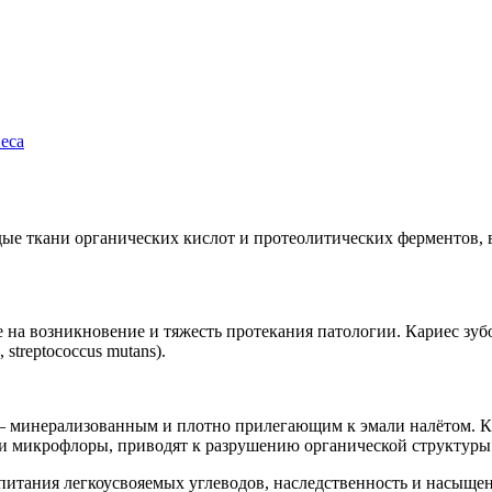
еса
рдые ткани органических кислот и протеолитических ферментов
 на возникновение и тяжесть протекания патологии. Кариес зу
treptococcus mutans).
– минерализованным и плотно прилегающим к эмали налётом. К
и микрофлоры, приводят к разрушению органической структуры 
 питания легкоусвояемых углеводов, наследственность и насыщ