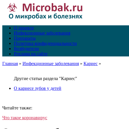
О проекте
Инфекционные заболевания
Препараты
Политика конфиденциальности
Возбудители
Реклама на сайте
Главная
»
Инфекционные заболевания
»
Кариес
»
Другие статьи раздела "Кариес"
О кариесе зубов у детей
Читайте также:
Что такое коронавирус