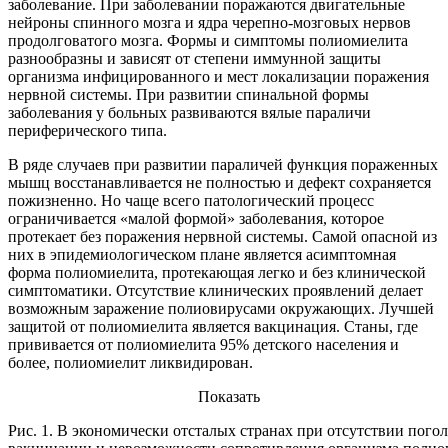
заболевание. При заболевании поражаются двигательные
нейроны спинного мозга и ядра черепно-мозговых нервов
продолговатого мозга. Формы и симптомы полиомиелита
разнообразны и зависят от степени иммунной защиты
организма инфицированного и мест локализации поражения
нервной системы. При развитии спинальной формы
заболевания у больных развиваются вялые параличи
периферического типа.
В ряде случаев при развитии параличей функция пораженных
мышц восстанавливается не полностью и дефект сохраняется
пожизненно. Но чаще всего патологический процесс
ограничивается «малой формой» заболевания, которое
протекает без поражения нервной системы. Самой опасной из
них в эпидемиологическом плане является асимптомная
форма полиомиелита, протекающая легко и без клинической
симптоматики. Отсутствие клинических проявлений делает
возможным заражение полиовирусами окружающих. Лучшей
защитой от полиомиелита является вакцинация. Станы, где
прививается от полиомиелита 95% детского населения и
более, полиомиелит ликвидирован.
Показать
Рис. 1. В экономически отсталых странах при отсутствии пого