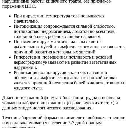
нарушениями работы кишечного тракта, без признаков
поражения ЦНС.
При вирусемии температура тела повышается
значительно.
Интоксикация сопровождается сильной слабостью,
потливостью, недомоганием, ломотой во всем теле,
головной болью, ребенок становится вялым.
Поражение вирусами эпителиальных клеток
дыхательных путей и лимфатического аппарата является
причиной развития катаральных явлений.
Гиперестезии, повышенная потливость и розовый
дермографизм указывают на развитие вегетативных
нарушений.
Репликация полиовирусов в клетках слизистой
оболочки и лимфатического аппарата тонкой кишки
является причиной появления болей в животе, тошноты,
жидкого стула.
Диагностика данной формы заболевания трудна и основана
только на лабораторных данных (серологических тестах) и
данных эпидемиологического расследования.
Течение абортивной формы полиомиелита доброкачественное
и всегда заканчивается в течение 3-7 дней полным
выздоровлением.