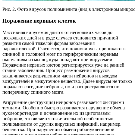
Рис. 2. Фото вирусов полиомиелита (вид в электронном микрос
Поражение нервных клеток
Массивная вирусемия длится от нескольких часов до
нескольких дней и в ряде случаев становится причиной
развития самой тяжелой формы заболевания —
паралитической. Считается, что полиовирусы проникают в
спинной и головной мозг по периферическим нервным
окончаниям из мышц, куда попадают при вирусемии.
Поражение нервных клеток регистрируется уже на ранней
стадии заболевания. Процесс размножения вирусов
заканчивается разрушением части нейронов и выходом
возбудителей в межуточное вещество. Далее вирусы не только
поражают соседние нейроны, но и распространяются по
поперечнику спинного мозга.
Разрушение (деструкция) нейронов развивается быстрыми
темпами. Особенно быстро развивается нарушение обмена
нуклеопротеидов и исчезновение их из цитоплазмы
нейронов, что является отличительной особенностью
полиомиелита от других вирусных инфекций, например,
бешенства. При нарушении обмена рибонуклеиновой
кислоты в цитоплазме нейронов отмечается тигролиз —