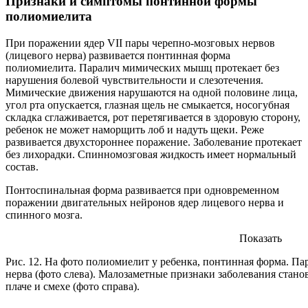
Признаки и симптомы понтинной формы
полиомиелита
При поражении ядер VII пары черепно-мозговых нервов
(лицевого нерва) развивается понтинная форма
полиомиелита. Паралич мимических мышц протекает без
нарушения болевой чувствительности и слезотечения.
Мимические движения нарушаются на одной половине лица,
угол рта опускается, глазная щель не смыкается, носогубная
складка сглаживается, рот перетягивается в здоровую сторону,
ребенок не может наморщить лоб и надуть щеки. Реже
развивается двухстороннее поражение. Заболевание протекает
без лихорадки. Спинномозговая жидкость имеет нормальный
состав.
Понтоспинальная форма развивается при одновременном
поражении двигательных нейронов ядер лицевого нерва и
спинного мозга.
Показать
Рис. 12. На фото полиомиелит у ребенка, понтинная форма. Па
нерва (фото слева). Малозаметные признаки заболевания стано
плаче и смехе (фото справа).