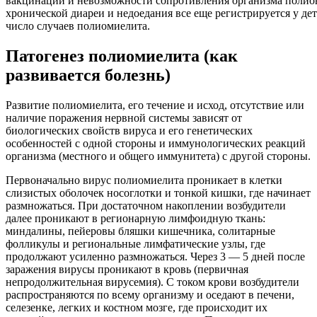
вакцинации и невозможности сопротивления организма полиов
хронической диареи и недоедания все еще регистрируется у де
число случаев полиомиелита.
Патогенез полиомиелита (как
развивается болезнь)
Развитие полиомиелита, его течение и исход, отсутствие или
наличие поражения нервной системы зависят от
биологических свойств вируса и его генетических
особенностей с одной стороны и иммунологических реакций
организма (местного и общего иммунитета) с другой стороны.
Первоначально вирус полиомиелита проникает в клетки
слизистых оболочек носоглотки и тонкой кишки, где начинает
размножаться. При достаточном накоплении возбудители
далее проникают в регионарную лимфоидную ткань:
миндалины, пейеровы бляшки кишечника, солитарные
фолликулы и региональные лимфатические узлы, где
продолжают усиленно размножаться. Через 3 — 5 дней после
заражения вирусы проникают в кровь (первичная
непродолжительная вирусемия). С током крови возбудители
распространяются по всему организму и оседают в печени,
селезенке, легких и костном мозге, где происходит их