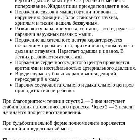
верхних дыхательных путях. У ребенка отмечается
поперхивание. Жидкая пища при еде попадает в нос.
Поражение связок и мышц гортани приводит к
нарушению фонации. Голос становится глухим,
хриплым и тихим, кашель беззвучным.
Развиваются параличи языка, гортани, глотки, реже —
параличи наружных глазных мышц.
Поражение дыхательного центра характеризуется
появлением прерывистого, аритмичного, клокочущего
дыхания с паузами. Нарастает одышка и цианоз. В
легких развиваются ателектазы.
Поражение сердечнососудистого центра проявляется
аритмиями и нестабильностью артериального давления.
В ряде случаев у больных развивается делирий,
переходящий в кому.
Паралич сосудодвигательного и дыхательного центров
приводит к гибели ребенка.
При благоприятном течении спустя 2 — 3 дня наступает
стабилизация патологического процесса. Через 2 — 3 недели
начинается процесс восстановления.
При бульбоспинальной форме полиомиелита поражается
спинной и продолговатый мозг.