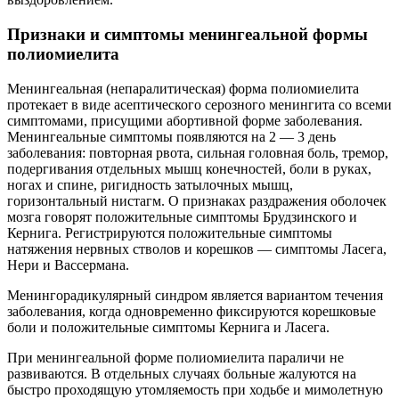
Признаки и симптомы менингеальной формы
полиомиелита
Менингеальная (непаралитическая) форма полиомиелита
протекает в виде асептического серозного менингита со всеми
симптомами, присущими абортивной форме заболевания.
Менингеальные симптомы появляются на 2 — 3 день
заболевания: повторная рвота, сильная головная боль, тремор,
подергивания отдельных мышц конечностей, боли в руках,
ногах и спине, ригидность затылочных мышц,
горизонтальный нистагм. О признаках раздражения оболочек
мозга говорят положительные симптомы Брудзинского и
Кернига. Регистрируются положительные симптомы
натяжения нервных стволов и корешков — симптомы Ласега,
Нери и Вассермана.
Менингорадикулярный синдром является вариантом течения
заболевания, когда одновременно фиксируются корешковые
боли и положительные симптомы Кернига и Ласега.
При менингеальной форме полиомиелита параличи не
развиваются. В отдельных случаях больные жалуются на
быстро проходящую утомляемость при ходьбе и мимолетную