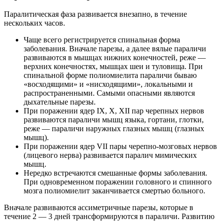
Паралитическая фаза развивается внезапно, в течение
нескольких часов.
Чаще всего регистрируется спинальная форма
заболевания. Вначале парезы, а далее вялые параличи
развиваются в мышцах нижних конечностей, реже —
верхних конечностях, мышцах шеи и туловища. При
спинальной форме полиомиелита параличи бываю
«восходящими» и «нисходящими», локальными и
распространенными. Самыми опасными являются
дыхательные парезы.
При поражении ядер IX, X, XII пар черепных нервов
развиваются параличи мышц языка, гортани, глотки,
реже — параличи наружных глазных мышц (глазных
мышц).
При поражении ядер VII пары черепно-мозговых нервов
(лицевого нерва) развивается паралич мимических
мышц.
Нередко встречаются смешанные формы заболевания.
При одновременном поражении головного и спинного
мозга полиомиелит заканчивается смертью больного.
Вначале развиваются ассиметричные парезы, которые в
течение 2 — 3 дней трансформируются в параличи. Развитию