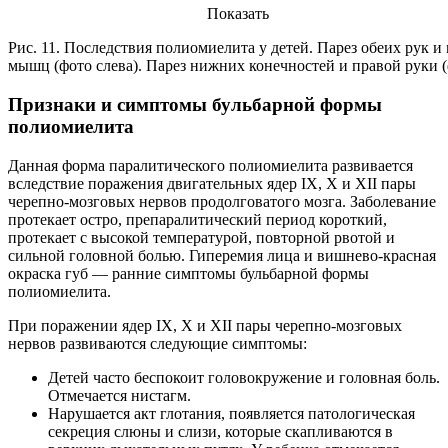
Показать
Рис. 11. Последствия полиомиелита у детей. Парез обеих рук 
мышц (фото слева). Парез нижних конечностей и правой руки (
Признаки и симптомы бульбарной формы
полиомиелита
Данная форма паралитического полиомиелита развивается
вследствие поражения двигательных ядер IX, X и XII пары
черепно-мозговых нервов продолговатого мозга. Заболевание
протекает остро, препаралитический период короткий,
протекает с высокой температурой, повторной рвотой и
сильной головной болью. Гиперемия лица и вишнево-красная
окраска губ — ранние симптомы бульбарной формы
полиомиелита.
При поражении ядер IX, X и XII пары черепно-мозговых
нервов развиваются следующие симптомы:
Детей часто беспокоит головокружение и головная боль.
Отмечается нистагм.
Нарушается акт глотания, появляется патологическая
секреция слюны и слизи, которые скапливаются в