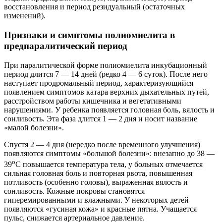
восстановления и период резидуальный (остаточных
изменений).
Признаки и симптомы полиомиелита в
предпаралитический период
При паралитической форме полиомиелита инкубационный
период длится 7 — 14 дней (редко 4 — 6 суток). После него
наступает продромальный период, характеризующийся
появлением симптомов катара верхних дыхательных путей,
расстройством работы кишечника и вегетативными
нарушениями. У ребенка появляется головная боль, вялость и
сонливость. Эта фаза длится 1 — 2 дня и носит название
«малой болезни».
Спустя 2 — 4 дня (нередко после временного улучшения)
появляются симптомы «большой болезни»: внезапно до 38 —
о
39
С повышается температура тела, у больных отмечается
сильная головная боль и повторная рвота, повышенная
потливость (особенно головы), выраженная вялость и
сонливость. Кожные покровы становятся
гиперемированными и влажными. У некоторых детей
появляются «гусиная кожа» и красные пятна. Учащается
пульс, снижается артериальное давление.