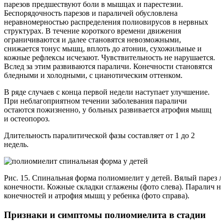
парезов предшествуют боли в мышцах и парестезии.
Беспорядочность парезов и параличей обусловлена
неравномерностью распределения полиовирусов в нервных
структурах. В течение короткого времени движения
ограничиваются и далее становятся невозможными,
снижается тонус мышц, вплоть до атонии, сухожильные и
кожные рефлексы исчезают. Чувствительность не нарушается.
Вслед за этим развиваются параличи. Конечности становятся
бледными и холодными, с цианотическим оттенком.
В ряде случаев с конца первой недели наступает улучшение.
При неблагоприятном течении заболевания параличи
остаются пожизненно, у больных развивается атрофия мышц
и остеопороз.
Длительность паралитической фазы составляет от 1 до 2
недель.
Рис. 15. Спинальная форма полиомиелит у детей. Вялый парез
конечности. Кожные складки сглажены (фото слева). Паралич
конечностей и атрофия мышц у ребенка (фото справа).
Признаки и симптомы полиомиелита в стадии