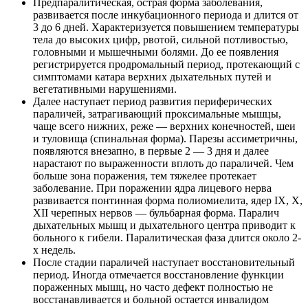
Предпаралитическая, острая форма заболевания,
развивается после инкубационного периода и длится от
3 до 6 дней. Характеризуется повышением температуры
тела до высоких цифр, рвотой, сильной потливостью,
головными и мышечными болями. До ее появления
регистрируется продромальный период, протекающий с
симптомами катара верхних дыхательных путей и
вегетативными нарушениями.
Далее наступает период развития периферических
параличей, затрагивающий проксимальные мышцы,
чаще всего нижних, реже — верхних конечностей, шеи
и туловища (спинальная форма). Парезы ассиметричны,
появляются внезапно, в первые 2 — 3 дня и далее
нарастают по выраженности вплоть до параличей. Чем
больше зона поражения, тем тяжелее протекает
заболевание. При поражении ядра лицевого нерва
развивается понтинная форма полиомиелита, ядер IX, X,
XII черепных нервов — бульбарная форма. Паралич
дыхательных мышц и дыхательного центра приводит к
больного к гибели. Паралитическая фаза длится около 2-
х недель.
После стадии параличей наступает восстановительный
период. Иногда отмечается восстановление функции
пораженных мышц, но часто дефект полностью не
восстанавливается и больной остается инвалидом