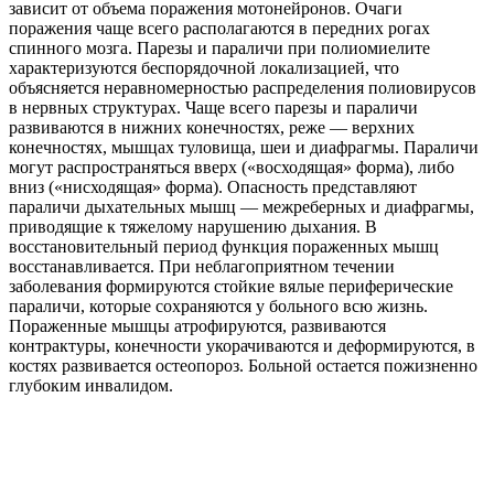
зависит от объема поражения мотонейронов. Очаги
поражения чаще всего располагаются в передних рогах
спинного мозга. Парезы и параличи при полиомиелите
характеризуются беспорядочной локализацией, что
объясняется неравномерностью распределения полиовирусов
в нервных структурах. Чаще всего парезы и параличи
развиваются в нижних конечностях, реже — верхних
конечностях, мышцах туловища, шеи и диафрагмы. Параличи
могут распространяться вверх («восходящая» форма), либо
вниз («нисходящая» форма). Опасность представляют
параличи дыхательных мышц — межреберных и диафрагмы,
приводящие к тяжелому нарушению дыхания. В
восстановительный период функция пораженных мышц
восстанавливается. При неблагоприятном течении
заболевания формируются стойкие вялые периферические
параличи, которые сохраняются у больного всю жизнь.
Пораженные мышцы атрофируются, развиваются
контрактуры, конечности укорачиваются и деформируются, в
костях развивается остеопороз. Больной остается пожизненно
глубоким инвалидом.