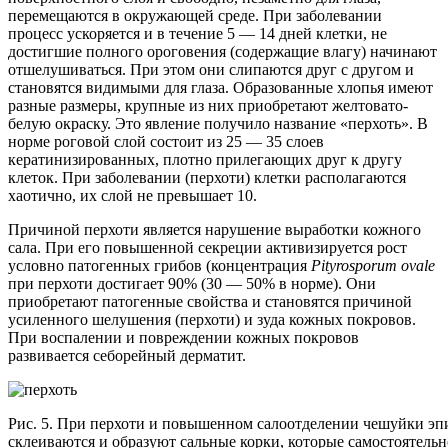
перемещаются в окружающей среде. При заболевании
процесс ускоряется и в течение 5 — 14 дней клетки, не
достигшие полного ороговения (содержащие влагу) начинают
отшелушиваться. При этом они слипаются друг с другом и
становятся видимыми для глаза. Образованные хлопья имеют
разные размеры, крупные из них приобретают желтовато-
белую окраску. Это явление получило название «перхоть». В
норме роговой слой состоит из 25 — 35 слоев
кератинизированных, плотно прилегающих друг к другу
клеток. При заболевании (перхоти) клетки располагаются
хаотично, их слой не превышает 10.
Причиной перхоти является нарушение выработки кожного
сала. При его повышенной секреции активизируется рост
условно патогенных грибов (концентрация
Pityrosporum
ovale
при перхоти достигает 90% (30 — 50% в норме). Они
приобретают патогенные свойства и становятся причиной
усиленного шелушения (перхоти) и зуда кожных покровов.
При воспалении и повреждении кожных покровов
развивается себорейный дерматит.
Рис. 5. При перхоти и повышенном салоотделении чешуйки эп
склеиваются и образуют сальные корки, которые самостоятельн