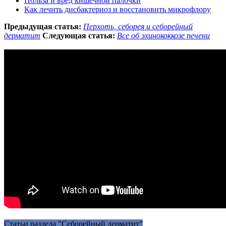
Польза и вред кишечной палочки
Как лечить дисбактериоз и восстановить микрофлору
Предыдущая статья:
Перхоть, себорея и себорейный
дерматит
Следующая статья:
Все об эхинококкозе печени
Статьи раздела "Себорейный дерматит"