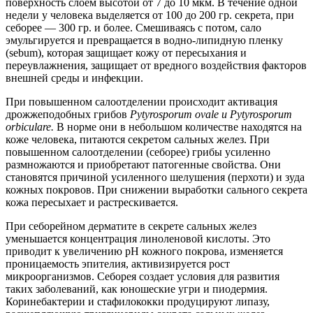
поверхность слоем высотой от 7 до 10 мкм. В течение одной
недели у человека выделяется от 100 до 200 гр. секрета, при
себорее — 300 гр. и более. Смешиваясь с потом, сало
эмульгируется и превращается в водно-липидную пленку
(sebum), которая защищает кожу от пересыхания и
переувлажнения, защищает от вредного воздействия факторов
внешней среды и инфекции.
При повышенном салоотделении происходит активация
дрожжеподобных грибов
Pytyrosporum ovale и Pytyrosporum
orbiculare.
В норме они в небольшом количестве находятся на
коже человека, питаются секретом сальных желез. При
повышенном салоотделении (себорее) грибы усиленно
размножаются и приобретают патогенные свойства. Они
становятся причиной усиленного шелушения (перхоти) и зуда
кожных покровов. При снижении выработки сального секрета
кожа пересыхает и растрескивается.
При себорейном дерматите в секрете сальных желез
уменьшается концентрация линоленовой кислоты. Это
приводит к увеличению рН кожного покрова, изменяется
проницаемость эпителия, активизируется рост
микроорганизмов. Себорея создает условия для развития
таких заболеваний, как юношеские угри и пиодермия.
Коринебактерии и стафилококки продуцируют липазу,