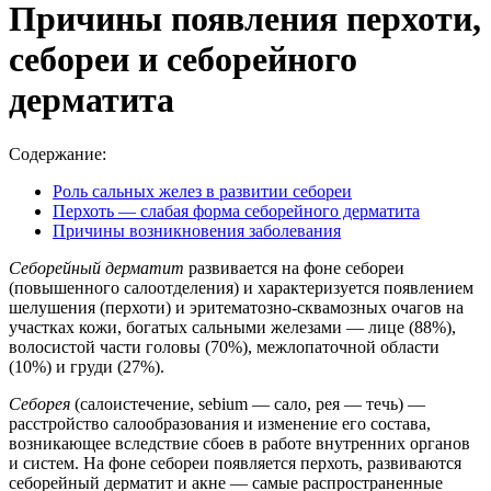
Причины появления перхоти,
себореи и себорейного
дерматита
Содержание:
Роль сальных желез в развитии себореи
Перхоть — слабая форма себорейного дерматита
Причины возникновения заболевания
Себорейный дерматит
развивается на фоне себореи
(повышенного салоотделения) и характеризуется появлением
шелушения (перхоти) и эритематозно-сквамозных очагов на
участках кожи, богатых сальными железами — лице (88%),
волосистой части головы (70%), межлопаточной области
(10%) и груди (27%).
Себорея
(салоистечение, sebium — сало, рея — течь) —
расстройство салообразования и изменение его состава,
возникающее вследствие сбоев в работе внутренних органов
и систем. На фоне себореи появляется перхоть, развиваются
себорейный дерматит и акне — самые распространенные