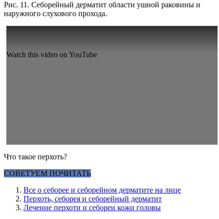
Рис. 11. Себорейный дерматит области ушной раковины и
наружного слухового прохода.
Watch this video on YouTube
Что такое перхоть?
СОВЕТУЕМ ПОЧИТАТЬ
Все о себорее и себорейном дерматите на лице
Перхоть, себорея и себорейный дерматит
Лечение перхоти и себореи кожи головы