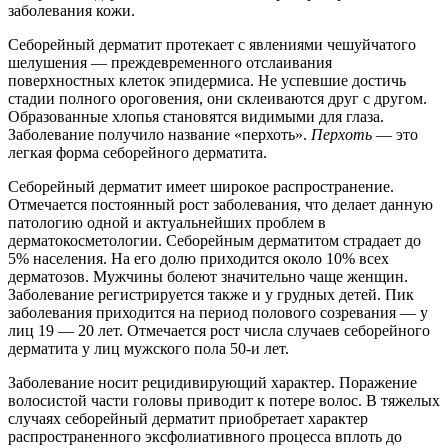
заболевания кожи.
Себорейный дерматит протекает с явлениями чешуйчатого
шелушения — преждевременного отслаивания
поверхностных клеток эпидермиса. Не успевшие достичь
стадии полного ороговения, они склеиваются друг с другом.
Образованные хлопья становятся видимыми для глаза.
Заболевание получило название «перхоть».
Перхоть
— это
легкая форма себорейного дерматита.
Себорейный дерматит имеет широкое распространение.
Отмечается постоянный рост заболевания, что делает данную
патологию одной и актуальнейших проблем в
дерматокосметологии. Себорейным дерматитом страдает до
5% населения. На его долю приходится около 10% всех
дерматозов. Мужчины болеют значительно чаще женщин.
Заболевание регистрируется также и у грудных детей. Пик
заболевания приходится на период полового созревания — у
лиц 19 — 20 лет. Отмечается рост числа случаев себорейного
дерматита у лиц мужского пола 50-и лет.
Заболевание носит рецидивирующий характер. Поражение
волосистой части головы приводит к потере волос. В тяжелых
случаях себорейный дерматит приобретает характер
распространенного эксфолиативного процесса вплоть до