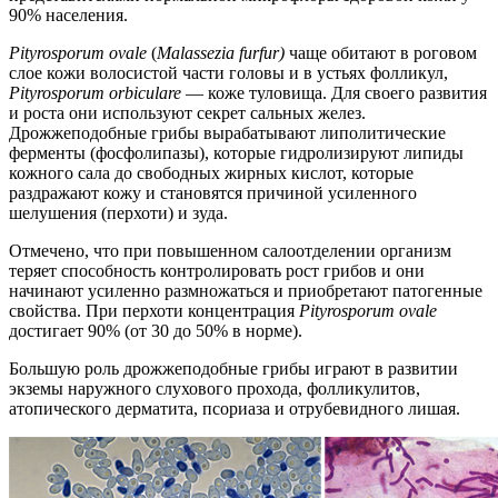
90% населения.
Pityrosporum
ovale
(
Malassezia
furfur
)
чаще обитают в роговом
слое кожи волосистой части головы и в устьях фолликул,
Pityrosporum
orbiculare
— коже туловища. Для своего развития
и роста они используют секрет сальных желез.
Дрожжеподобные грибы вырабатывают липолитические
ферменты (фосфолипазы), которые гидролизируют липиды
кожного сала до свободных жирных кислот, которые
раздражают кожу и становятся причиной усиленного
шелушения (перхоти) и зуда.
Отмечено, что при повышенном салоотделении организм
теряет способность контролировать рост грибов и они
начинают усиленно размножаться и приобретают патогенные
свойства. При перхоти концентрация
Pityrosporum
ovale
достигает 90% (от 30 до 50% в норме).
Большую роль дрожжеподобные грибы играют в развитии
экземы наружного слухового прохода, фолликулитов,
атопического дерматита, псориаза и отрубевидного лишая.