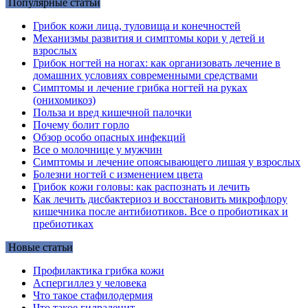
Популярные статьи
Грибок кожи лица, туловища и конечностей
Механизмы развития и симптомы кори у детей и
взрослых
Грибок ногтей на ногах: как организовать лечение в
домашних условиях современными средствами
Симптомы и лечение грибка ногтей на руках
(онихомикоз)
Польза и вред кишечной палочки
Почему болит горло
Обзор особо опасных инфекций
Все о молочнице у мужчин
Симптомы и лечение опоясывающего лишая у взрослых
Болезни ногтей с изменением цвета
Грибок кожи головы: как распознать и лечить
Как лечить дисбактериоз и восстановить микрофлору
кишечника после антибиотиков. Все о пробиотиках и
пребиотиках
Новые статьи
Профилактика грибка кожи
Аспергиллез у человека
Что такое стафилодермия
Что такое гидраденит