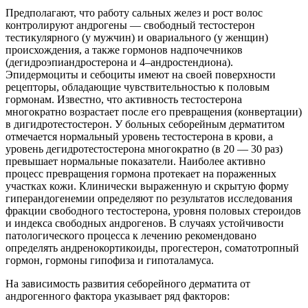
Предполагают, что работу сальных желез и рост волос
контролируют андрогены — свободный тестостерон
тестикулярного (у мужчин) и овариального (у женщин)
происхождения, а также гормонов надпочечников
(дегидроэпиандростерона и 4–андростендиона).
Эпидермоциты и себоциты имеют на своей поверхности
рецепторы, обладающие чувствительностью к половым
гормонам. Известно, что активность тестостерона
многократно возрастает после его превращения (конвертации)
в дигидротестостерон. У больных себорейным дерматитом
отмечается нормальный уровень тестостерона в крови, а
уровень дегидротестостерона многократно (в 20 — 30 раз)
превышает нормальные показатели. Наиболее активно
процесс превращения гормона протекает на пораженных
участках кожи. Клинически выраженную и скрытую форму
гиперандогенемии определяют по результатов исследования
фракции свободного тестостерона, уровня половых стероидов
и индекса свободных андрогенов. В случаях устойчивости
патологического процесса к лечению рекомендовано
определять андренокортикоиды, прогестерон, соматотропный
гормон, гормоны гипофиза и гипоталамуса.
На зависимость развития себорейного дерматита от
андрогенного фактора указывает ряд факторов: