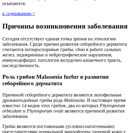
осыпаются.
к содержанию ↑
Причины возникновения заболевания
Сегодня отсутствует единая точка зрения на этиологию
заболевания. Среди причин развития себорейного дерматита
считаются питироспоровые грибы, сбои в работе сальных
желез, эндокринные и нейротрофические нарушения,
иммунодефицит, патология желудочно-кишечного тракта,
наследственность.
Роль грибов Malassezia furfur в развитии
себорейного дерматита
Причиной себорейного дерматита являются липофильные
дрожжеподобные грибы рода
Malassezia
. В настоящее время
известно 14 видов этих грибов, два из которых
Pity­rosporum
orbiculare
и
Pityro­sporum ovale
являются причиной развития
заболевания.
Грибы являются постоянными (условно-патогенными)
представителями нормальной микрофлоры здоровой кожи у