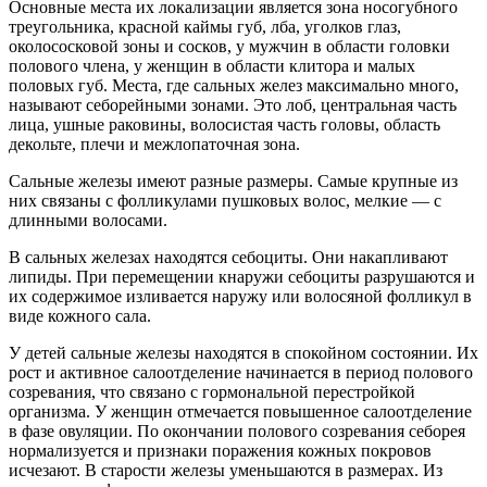
Основные места их локализации является зона носогубного
треугольника, красной каймы губ, лба, уголков глаз,
околосоcковой зоны и сосков, у мужчин в области головки
полового члена, у женщин в области клитора и малых
половых губ. Места, где сальных желез максимально много,
называют себорейными зонами. Это лоб, центральная часть
лица, ушные раковины, волосистая часть головы, область
декольте, плечи и межлопаточная зона.
Сальные железы имеют разные размеры. Самые крупные из
них связаны с фолликулами пушковых волос, мелкие — с
длинными волосами.
В сальных железах находятся себоциты. Они накапливают
липиды. При перемещении кнаружи себоциты разрушаются и
их содержимое изливается наружу или волосяной фолликул в
виде кожного сала.
У детей сальные железы находятся в спокойном состоянии. Их
рост и активное салоотделение начинается в период полового
созревания, что связано с гормональной перестройкой
организма. У женщин отмечается повышенное салоотделение
в фазе овуляции. По окончании полового созревания себорея
нормализуется и признаки поражения кожных покровов
исчезают. В старости железы уменьшаются в размерах. Из