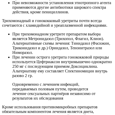
При невозможности установления этиотропного агента
применяются другие антибиотики широкого спектра
действия, кроме пенициллинов.
Трихомонадный и гонококковый уретриты почти всегда
сочетаются с хламидийной и уреаплазменной инфекциями.
При трихомонадном уретрите препаратом выбора
является Метронидазол (Трихопол, Флагил, Клион).
Альтернативные схемы лечения: Тинидазол (Фасижин,
Триконидазол и др.) Орнидазол, Тенонитразол или
Ниморазол.
При лечении острого уретрита гонококковой природы
используется Цефтриаксон внутримышечно однократно
250 мг с последующим приемом Доксициклина.
Альтернативу ему составляет Спектиномицин внутрь
разово 2 гр.
Одновременно с лечением инфекций,
передаваемых половым путем, проводится
лечение сексуальных партнёров независимо от
результатов их обследования
Кроме использования противомикробных препаратов
обязательным компонентом лечения является диета,