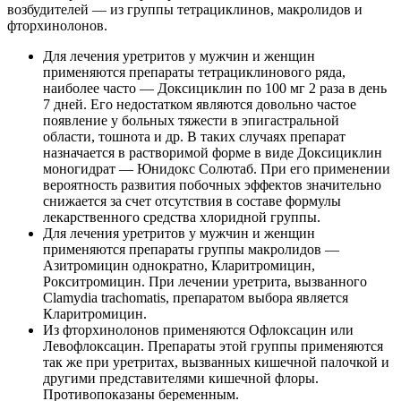
возбудителей — из группы тетрациклинов, макролидов и
фторхинолонов.
Для лечения уретритов у мужчин и женщин
применяются препараты тетрациклинового ряда,
наиболее часто — Доксициклин по 100 мг 2 раза в день
7 дней. Его недостатком являются довольно частое
появление у больных тяжести в эпигастральной
области, тошнота и др. В таких случаях препарат
назначается в растворимой форме в виде Доксициклин
моногидрат — Юнидокс Солютаб. При его применении
вероятность развития побочных эффектов значительно
снижается за счет отсутствия в составе формулы
лекарственного средства хлоридной группы.
Для лечения уретритов у мужчин и женщин
применяются препараты группы макролидов —
Азитромицин однократно, Кларитромицин,
Рокситромицин. При лечении уретрита, вызванного
Clamydia trachomatis, препаратом выбора является
Кларитромицин.
Из фторхинолонов применяются Офлоксацин или
Левофлоксацин. Препараты этой группы применяются
так же при уретритах, вызванных кишечной палочкой и
другими представителями кишечной флоры.
Противопоказаны беременным.