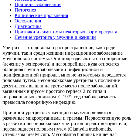
Причины заболевания
Патогенез
Клинические проявления
Осложнения
Диагностика
Признаки и симптомы некоторых форм уретрита
Лечение уретрита у мужчин и женщин
Уретрит — это довольно распространенное, как среди
мужчин, так и среди женщин инфекционное заболевание
мочеполовой системы. Они подразделяются на гонорейные
(лечение у венеролога) и негонорейные, куда относится
обширная группа заболеваний инфекционной и
неинфекционной природы, многие из которых передаются
половым путем. Негонококковые уретриты в последние
десятилетия вышли на третье место после заболеваний,
вызванных вирусом простого герпеса 2-го типа и
остроконечных кондилом. С 1972 года заболеваемость
превысила гонорейную инфекцию.
Причиной уретритов у женщин и мужчин являются
различные микроорганизмы и травмы. Первостепенную роль
в развитии негонококковых уретритов играют возбудители,
передающиеся половым путем (Clamydia trachomatis,
Ureaplasma urealyticum, Mycoplasma hominis), кишечная