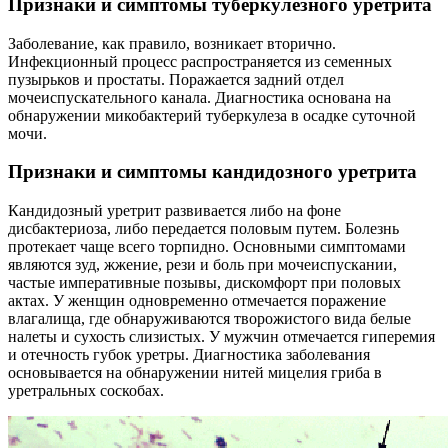
Признаки и симптомы туберкулезного уретрита
Заболевание, как правило, возникает вторично.
Инфекционный процесс распространяется из семенных
пузырьков и простаты. Поражается задний отдел
мочеиспускательного канала. Диагностика основана на
обнаружении микобактерий туберкулеза в осадке суточной
мочи.
Признаки и симптомы кандидозного уретрита
Кандидозный уретрит развивается либо на фоне
дисбактериоза, либо передается половым путем. Болезнь
протекает чаще всего торпидно. Основными симптомами
являются зуд, жжение, рези и боль при мочеиспускании,
частые императивные позывы, дискомфорт при половых
актах. У женщин одновременно отмечается поражение
влагалища, где обнаруживаются творожистого вида белые
налеты и сухость слизистых. У мужчин отмечается гиперемия
и отечность губок уретры. Диагностика заболевания
основывается на обнаружении нитей мицелия гриба в
уретральных соскобах.