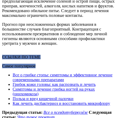
предполагающая исключение соленой и острой пищи, острых
приправ, копченостей, алкоголя, кислых напитков и фруктов.
Рекомендовано обильное питье. Следует в период лечения
максимально ограничить половые контакты.
Прогноз при неосложненных формах заболевания в
большинстве случаев благоприятный. Контрацепция с
использованием презервативов и соблюдение мер личной
гигиены являются основными способами профилактики
уретрита у мужчин и женщин.
ССЫЛКИ ПО ТЕМЕ
Самое популярное
Все о грибке стопы: симптомы и эффективное лечение
современными препаратами
Грибок кожи головы: как распознать и лечить
Симптомы и лечение грибка ногтей на руках
(онихомикоза)
Польза и вред кишечной палочки
Как лечить дисбактериоз и восстановить микрофлору
Предыдущая статья:
Все о псевдотуберкулёзе
Следующая
статья:
Что такое проктит