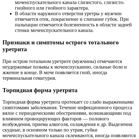
мочеиспускательного канала слизистого, слизисто-
гнойного или гнойного характера.
В области наружного отверстия уретры у мужчин
отмечается отек, покраснение и слипание губок. При
пальпации отмечается болезненность в области задней
стенки мочеиспускательного канала.
Признаки и симптомы острого тотального
уретрита
При остром тотальном уретрите (мужчины) отмечаются
неудержимые позывы к мочеиспусканию, сильные боли и
жжение в конце. В моче появляется гной, иногда
терминальная гематурия.
Торпидная форма уретрита
Торпидная форма уретрита протекает со слабо выраженными
симптомами заболевания. Течение инфекционного процесса
вялое с периодическими обострениями, возникающими под
влиянием провоцирующих факторов — полового
возбуждения, приема алкоголя, охлаждения и др. Выделения
скудные, в основном только по утрам, губки
мочеиспускательного канала склеиваются, иногда появляются