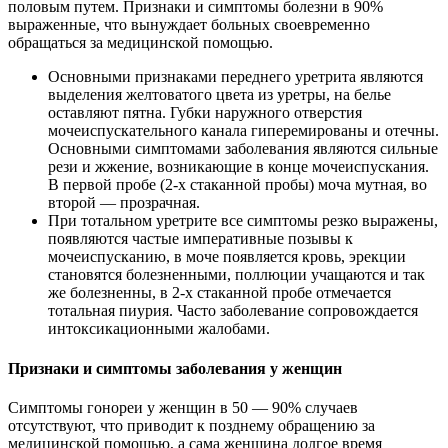
половым путем. Признаки и симптомы болезни в 90%
выраженные, что вынуждает больных своевременно
обращаться за медицинской помощью.
Основными признаками переднего уретрита являются
выделения желтоватого цвета из уретры, на белье
оставляют пятна. Губки наружного отверстия
мочеиспускательного канала гиперемированы и отечны.
Основными симптомами заболевания являются сильные
рези и жжение, возникающие в конце мочеиспускания.
В первой пробе (2-х стаканной пробы) моча мутная, во
второй — прозрачная.
При тотальном уретрите все симптомы резко выражены,
появляются частые императивные позывы к
мочеиспусканию, в моче появляется кровь, эрекции
становятся болезненными, поллюции учащаются и так
же болезненны, в 2-х стаканной пробе отмечается
тотальная пиурия. Часто заболевание сопровождается
интоксикационными жалобами.
Признаки и симптомы заболевания у женщин
Симптомы гонореи у женщин в 50 — 90% случаев
отсутствуют, что приводит к позднему обращению за
медицинской помощью, а сама женщина долгое время