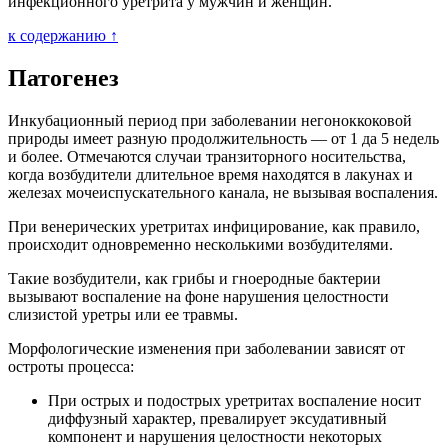
инфекционного уретрита у мужчин и женщин.
к содержанию ↑
Патогенез
Инкубационный период при заболевании негоноккоковой
природы имеет разную продолжительность — от 1 да 5 недель
и более. Отмечаются случаи транзиторного носительства,
когда возбудители длительное время находятся в лакунах и
железах мочеиспускательного канала, не вызывая воспаления.
При венерических уретритах инфицирование, как правило,
происходит одновременно несколькими возбудителями.
Такие возбудители, как грибы и гноеродные бактерии
вызывают воспаление на фоне нарушения целостности
слизистой уретры или ее травмы.
Морфологические изменения при заболевании зависят от
остроты процесса:
При острых и подострых уретритах воспаление носит
диффузный характер, превалирует эксудативный
компонент и нарушения целостности некоторых