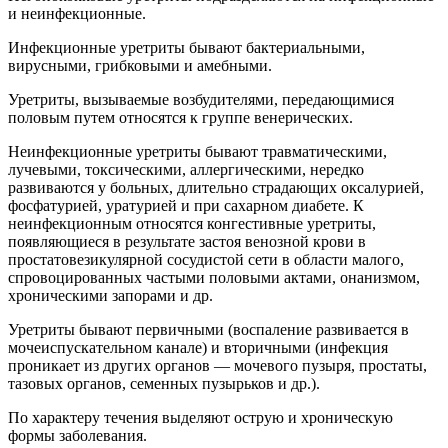
и неинфекционные.
Инфекционные уретриты бывают бактериальными,
вирусными, грибковыми и амебными.
Уретриты, вызываемые возбудителями, передающимися
половым путем относятся к группе венерических.
Неинфекционные уретриты бывают травматическими,
лучевыми, токсическими, аллергическими, нередко
развиваются у больных, длительно страдающих оксалурией,
фосфатурией, уратурией и при сахарном диабете. К
неинфекционным относятся конгестивные уретриты,
появляющиеся в результате застоя венозной крови в
простатовезикулярной сосудистой сети в области малого,
спровоцированных частыми половыми актами, онанизмом,
хроническими запорами и др.
Уретриты бывают первичными (воспаление развивается в
мочеиспускательном канале) и вторичными (инфекция
проникает из других органов — мочевого пузыря, простаты,
тазовых органов, семенных пузырьков и др.).
По характеру течения выделяют острую и хроническую
формы заболевания.