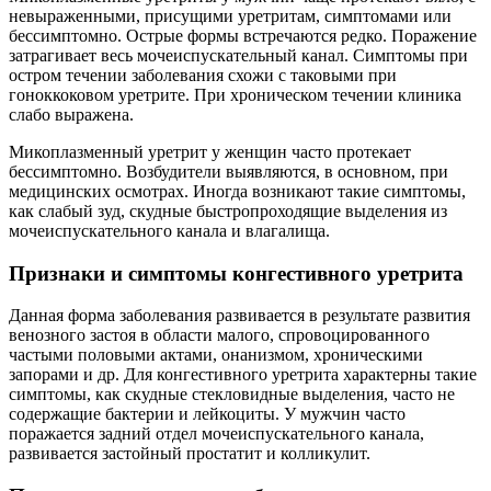
невыраженными, присущими уретритам, симптомами или
бессимптомно. Острые формы встречаются редко. Поражение
затрагивает весь мочеиспускательный канал. Симптомы при
остром течении заболевания схожи с таковыми при
гоноккоковом уретрите. При хроническом течении клиника
слабо выражена.
Микоплазменный уретрит у женщин часто протекает
бессимптомно. Возбудители выявляются, в основном, при
медицинских осмотрах. Иногда возникают такие симптомы,
как слабый зуд, скудные быстропроходящие выделения из
мочеиспускательного канала и влагалища.
Признаки и симптомы конгестивного уретрита
Данная форма заболевания развивается в результате развития
венозного застоя в области малого, спровоцированного
частыми половыми актами, онанизмом, хроническими
запорами и др. Для конгестивного уретрита характерны такие
симптомы, как скудные стекловидные выделения, часто не
содержащие бактерии и лейкоциты. У мужчин часто
поражается задний отдел мочеиспускательного канала,
развивается застойный простатит и колликулит.