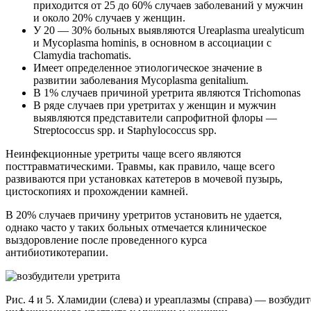
приходится от 25 до 60% случаев заболеваний у мужчин
и около 20% случаев у женщин.
У 20 — 30% больных выявляются Ureaplasma urealyticum
и Mycoplasma hominis, в основном в ассоциации с
Clamydia trachomatis.
Имеет определенное этиологическое значение в
развитии заболевания Mycoplasma genitalium.
В 1% случаев причиной уретрита являются Тrichomonas
В ряде случаев при уретритах у женщин и мужчин
выявляются представители сапрофитной флоры —
Streptococcus spp. и Staphylococcus spp.
Неинфекционные уретриты чаще всего являются
посттравматическими. Травмы, как правило, чаще всего
развиваются при установках катетеров в мочевой пузырь,
цистоскопиях и прохождении камней.
В 20% случаев причину уретритов установить не удается,
однако часто у таких больных отмечается клиническое
выздоровление после проведенного курса
антибиотикотерапии.
Рис. 4 и 5. Хламидии (слева) и уреаплазмы (справа) — возбуди