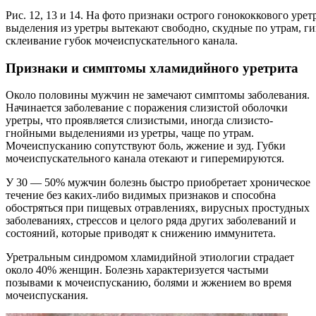
Рис. 12, 13 и 14. На фото признаки острого гонококкового уре
выделения из уретры вытекают свободно, скудные по утрам, г
склеивание губок мочеиспускательного канала.
Признаки и симптомы хламидийного уретрита
Около половины мужчин не замечают симптомы заболевания.
Начинается заболевание с поражения слизистой оболочки
уретры, что проявляется слизистыми, иногда слизисто-
гнойными выделениями из уретры, чаще по утрам.
Мочеиспусканию сопутствуют боль, жжение и зуд. Губки
мочеиспускательного канала отекают и гиперемируются.
У 30 — 50% мужчин болезнь быстро приобретает хроническое
течение без каких-либо видимых признаков и способна
обостряться при пищевых отравлениях, вирусных простудных
заболеваниях, стрессов и целого ряда других заболеваний и
состояний, которые приводят к снижению иммунитета.
Уретральным синдромом хламидийной этиологии страдает
около 40% женщин. Болезнь характеризуется частыми
позывами к мочеиспусканию, болями и жжением во время
мочеиспускания.