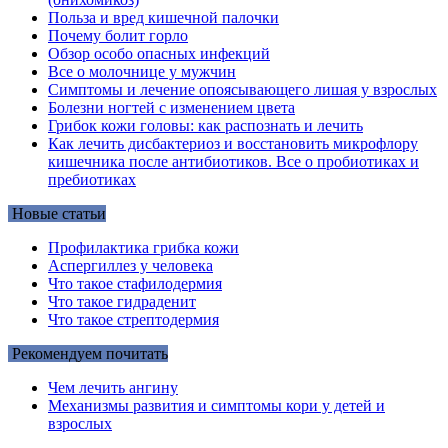
Польза и вред кишечной палочки
Почему болит горло
Обзор особо опасных инфекций
Все о молочнице у мужчин
Симптомы и лечение опоясывающего лишая у взрослых
Болезни ногтей с изменением цвета
Грибок кожи головы: как распознать и лечить
Как лечить дисбактериоз и восстановить микрофлору
кишечника после антибиотиков. Все о пробиотиках и
пребиотиках
Новые статьи
Профилактика грибка кожи
Аспергиллез у человека
Что такое стафилодермия
Что такое гидраденит
Что такое стрептодермия
Рекомендуем почитать
Чем лечить ангину
Механизмы развития и симптомы кори у детей и
взрослых