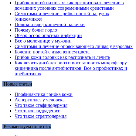
Грибок ногтей на ногах: как организовать лечение в
домашних условиях современными средствами
Симптомы и лечение грибка ногтей на руках
(онихомикоз)
Польза и вред кишечной палочки
Почему болит горло
Обзор особо опасных инфекций
Все о молочнице у мужчин
Симптомы и лечение опоясывающего лишая у взрослых
Болезни ногтей с изменением цвета
Грибок кожи головы: как распознать и лечить
Как лечить дисбактериоз и восстановить микрофлору
кишечника после антибиотиков. Все о пробиотиках и
пребиотиках
Новые статьи
Профилактика грибка кожи
Аспергиллез у человека
Что такое стафилодермия
Что такое гидраденит
Что такое стрептодермия
Рекомендуем почитать