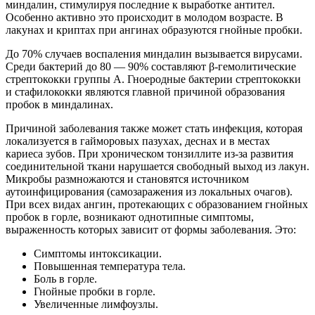
миндалин, стимулируя последние к выработке антител.
Особенно активно это происходит в молодом возрасте. В
лакунах и криптах при ангинах образуются гнойные пробки.
До 70% случаев воспаления миндалин вызывается вирусами.
Среди бактерий до 80 — 90% составляют β-гемолитические
стрептококки группы А. Гноеродные бактерии стрептококки
и стафилококки являются главной причиной образования
пробок в миндалинах.
Причиной заболевания также может стать инфекция, которая
локализуется в гайморовых пазухах, деснах и в местах
кариеса зубов. При хроническом тонзиллите из-за развития
соединительной ткани нарушается свободный выход из лакун.
Микробы размножаются и становятся источником
аутоинфицирования (самозаражения из локальных очагов).
При всех видах ангин, протекающих с образованием гнойных
пробок в горле, возникают однотипные симптомы,
выраженность которых зависит от формы заболевания. Это:
Симптомы интоксикации.
Повышенная температура тела.
Боль в горле.
Гнойные пробки в горле.
Увеличенные лимфоузлы.