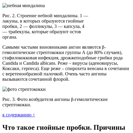
Рис. 2. Строение небной миндалины. 1 —
лакуны, в которых образуются гнойные
пробки, 2 — фолликулы, 3 — капсула, 4
— трабекулы, которые образуют остов
органа.
Самыми частыми виновниками ангин являются β-
гемолитические стрептококки группы А (до 80% случаев),
стафилококковая инфекция, дрожжеподобные грибки рода
Candida и Candida albicans. Реже – вирусы (аденовирусы,
Коксаки, герпеса). Еще реже – спирохета венсана в сочетании
с веретенообразной палочкой. Очень часто ангины
вызываются сочетанной флорой.
Рис. 3. Фото возбудителя ангины β-гемолитические
стрептококки.
к содержанию ↑
Что такое гнойные пробки. Причины