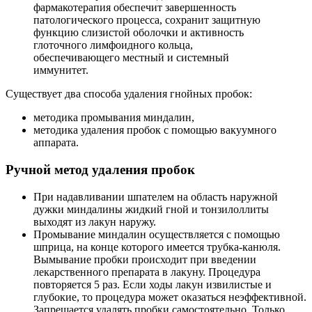
фармакотерапия обеспечит завершенность
патологического процесса, сохранит защитную
функцию слизистой оболочки и активность
глоточного лимфоидного кольца,
обеспечивающего местный и системный
иммунитет.
Существует два способа удаления гнойных пробок:
методика промывания миндалин,
методика удаления пробок с помощью вакуумного
аппарата.
Ручной метод удаления пробок
При надавливании шпателем на область наружной
дужки миндалины жидкий гной и тонзилоллиты
выходят из лакун наружу.
Промывание миндалин осуществляется с помощью
шприца, на конце которого имеется трубка-канюля.
Вымывание пробки происходит при введении
лекарственного препарата в лакуну. Процедура
повторяется 5 раз. Если ходы лакун извилистые и
глубокие, то процедура может оказаться неэффективной.
Запрещается удалять пробки самостоятельно. Только