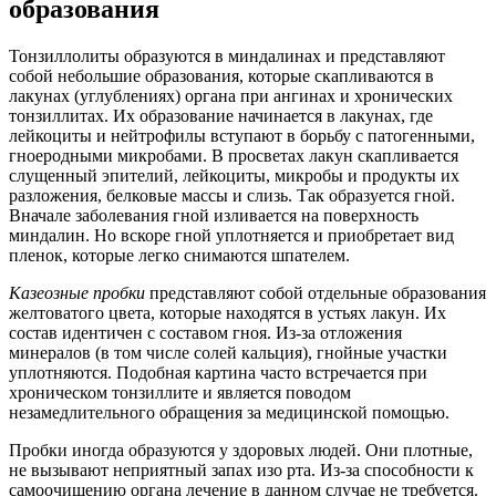
образования
Тонзиллолиты образуются в миндалинах и представляют
собой небольшие образования, которые скапливаются в
лакунах (углублениях) органа при ангинах и хронических
тонзиллитах. Их образование начинается в лакунах, где
лейкоциты и нейтрофилы вступают в борьбу с патогенными,
гноеродными микробами. В просветах лакун скапливается
слущенный эпителий, лейкоциты, микробы и продукты их
разложения, белковые массы и слизь. Так образуется гной.
Вначале заболевания гной изливается на поверхность
миндалин. Но вскоре гной уплотняется и приобретает вид
пленок, которые легко снимаются шпателем.
Казеозные пробки
представляют собой отдельные образования
желтоватого цвета, которые находятся в устьях лакун. Их
состав идентичен с составом гноя. Из-за отложения
минералов (в том числе солей кальция), гнойные участки
уплотняются. Подобная картина часто встречается при
хроническом тонзиллите и является поводом
незамедлительного обращения за медицинской помощью.
Пробки иногда образуются у здоровых людей. Они плотные,
не вызывают неприятный запах изо рта. Из-за способности к
самоочищению органа лечение в данном случае не требуется.