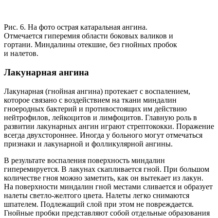
Рис. 6. На фото острая катаральная ангина.
Отмечается гиперемия области боковых валиков и
гортани. Миндалины отекшие, без гнойных пробок
и налетов.
Лакунарная ангина
Лакунарная (гнойная ангина) протекает с воспалением,
которое связано с воздействием на ткани миндалин
гноеродных бактерий и противостоящих им действию
нейтрофилов, лейкоцитов и лимфоцитов. Главную роль в
развитии лакунарных ангин играют стрептококки. Поражение
всегда двухстороннее. Иногда у больного могут отмечаться
признаки и лакунарной и фолликулярной ангины.
В результате воспаления поверхность миндалин
гиперемируется. В лакунах скапливается гной. При большом
количестве гноя можно заметить, как он вытекает из лакун.
На поверхности миндалин гной местами сливается и образует
налеты светло-желтого цвета. Налеты легко снимаются
шпателем. Подлежащий слой при этом не повреждается.
Гнойные пробки представляют собой отдельные образования