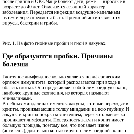
после гриппа и ОРЗ. Чаще болеют дети, реже — взрослые в
возрасте до 40 лет. Отмечается сезонный характер
заболевания. Передается инфекция воздушно-капельным
путем и через предметы быта. Причиной ангин являются
вирусы, бактерии и грибы.
Рис. 1. На фото гнойные пробки и гной в лакунах.
Где образуются пробки. Причины
болезни
Глоточное лимфоидное кольцо является периферическим
органом иммунитета, который располагается при входе в
область глотки. Оно представляет собой лимфоидную ткань,
наиболее крупные скопления, из которых называют
миндалинами.
В небных миндалинах имеются лакуны, которые переходят в
крипты, пронизывающие толщу миндалин на всю глубину. И
лакуны и крипты покрыты эпителием, через который легко
проникают лимфоциты. Поверхность лакун и крипт имеет
большую площадь, поэтому все, что попадает извне
(антигены), длительно контактируют с лимфоидной тканью