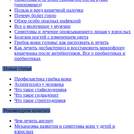
(онихомикоз)
Польза и вред кишечной палочки
Почему болит горло
Обзор особо опасных инфекций
Все о молочнице у мужчин
Симптомы и лечение опоясывающего лишая у взрослых
Болезни ногтей с изменением цвета
Грибок кожи головы: как распознать и лечить
Как лечить дисбактериоз и восстановить микрофлору
кишечника после антибиотиков. Все о пробиотиках и
пребиотиках
Новые статьи
Профилактика грибка кожи
Аспергиллез у человека
Что такое стафилодермия
Что такое гидраденит
Что такое стрептодермия
Рекомендуем почитать
Чем лечить ангину
Механизмы развития и симптомы кори у детей и
взрослых