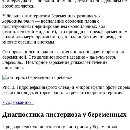
температура тела больной нормализуется и в последующем не
возобновляется.
У больных листериозом беременных развивается
хориоамнионит
— воспаление оболочек плода с
последующим инфицированием околоплодных вод
(амниотической жидкости), что приводит к преждевременным
родам или мертворождению, у плода инфекция повреждает
многие органы и системы.
От пораженного плода инфекция вновь попадает в организм
беременной. Это явление носит название
«пинг-понговой
инфекции»
. Повторное заражение утяжеляет течение
листериоза.
Рис. 3. Гидроцефалия (фото слева) и микроцефалия (фото спра
развития плода, которые часто встречаются при листериозе.
к содержанию ↑
Диагностика листериоза у беременных
Предварительную диагностику листериоза у беременных