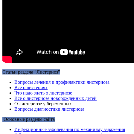
Статьи раздела "Листериоз"
Вопросы лечения и профилактики листериоза
Все о листериях
Что надо знать о листериозе
Все о листериозе новорожденных детей
О листериозе у беременных
Вопросы диагностики листериоза
Основные разделы сайта
Инфекционные заболевания по механизму заражения