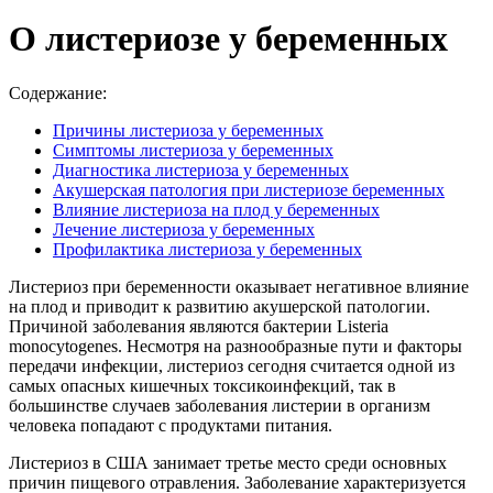
О листериозе у беременных
Содержание:
Причины листериоза у беременных
Симптомы листериоза у беременных
Диагностика листериоза у беременных
Акушерская патология при листериозе беременных
Влияние листериоза на плод у беременных
Лечение листериоза у беременных
Профилактика листериоза у беременных
Листериоз при беременности оказывает негативное влияние
на плод и приводит к развитию акушерской патологии.
Причиной заболевания являются бактерии Listeria
monocytogenes. Несмотря на разнообразные пути и факторы
передачи инфекции, листериоз сегодня считается одной из
самых опасных кишечных токсикоинфекций, так в
большинстве случаев заболевания листерии в организм
человека попадают с продуктами питания.
Листериоз в США занимает третье место среди основных
причин пищевого отравления. Заболевание характеризуется