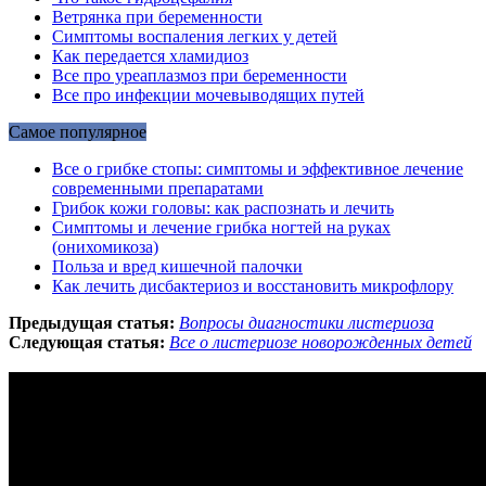
Ветрянка при беременности
Симптомы воспаления легких у детей
Как передается хламидиоз
Все про уреаплазмоз при беременности
Все про инфекции мочевыводящих путей
Самое популярное
Все о грибке стопы: симптомы и эффективное лечение
современными препаратами
Грибок кожи головы: как распознать и лечить
Симптомы и лечение грибка ногтей на руках
(онихомикоза)
Польза и вред кишечной палочки
Как лечить дисбактериоз и восстановить микрофлору
Предыдущая статья:
Вопросы диагностики листериоза
Следующая статья:
Все о листериозе новорожденных детей