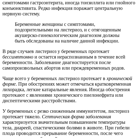
симптомами гастроэнтерита, иногда тонзиллита или гнойного
конъюнктивита. Редко инфекция поражает центральную
нервную систему.
Беременные женщины с симптомами,
подозрительными на листериоз, и с отягощенным
акушерско-гинекологическим диагнозом должны
быть обследованы на наличие данной инфекции.
В ряде случаев листериоз у беременных протекает
бессимптомно
и остается нераспознанным в течение всей
беременности. Заболевание диагностируется после
самопроизвольных абортов или преждевременных родов.
Чаще всего у беременных листериоз протекает в
хронической
форме
. При обострениях может отмечаться кратковременная
лихорадка, легкие катаральные явления. Иногда обострения
протекают с явлениями хронического пиелонефрита или
диспептическими расстройствами.
У беременных с резко сниженным иммунитетом, листериоз
протекает тяжело.
Септическая форма заболевания
характеризуется значительным повышением температуры
тела, диареей, спастическими болями в животе. При гибели
плода проводится прерывание беременности, после чего