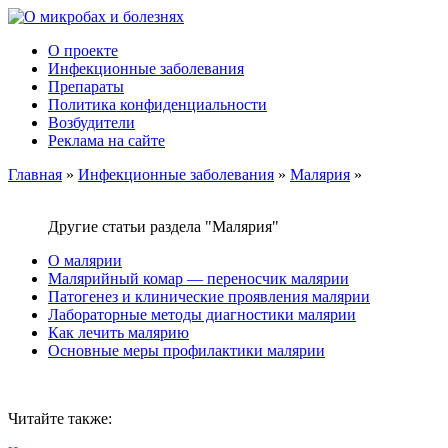
О проекте
Инфекционные заболевания
Препараты
Политика конфиденциальности
Возбудители
Реклама на сайте
Главная
»
Инфекционные заболевания
»
Малярия
»
Другие статьи раздела "Малярия"
О малярии
Малярийный комар — переносчик малярии
Патогенез и клинические проявления малярии
Лабораторные методы диагностики малярии
Как лечить малярию
Основные меры профилактики малярии
Читайте также: