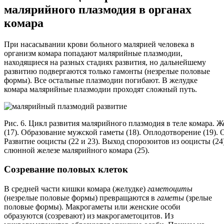
малярийного плазмодия в органах
комара
При насасывании крови больного малярией человека в
организм комара попадают малярийные плазмодии,
находящиеся на разных стадиях развития, но дальнейшему
развитию подвергаются только гамонты (незрелые половые
формы). Все остальные плазмодии погибают. В желудке
комара малярийные плазмодии проходят сложный путь.
Рис. 6. Цикл развития малярийного плазмодия в теле комара. Ж
(17). Образование мужской гаметы (18). Оплодотворение (19). О
Развитие ооцисты (22 и 23). Выход спорозоитов из ооцисты (24
слюнной железе малярийного комара (25).
Созревание половых клеток
В средней части кишки комара (желудке)
гаметоциты
(незрелые половые формы) превращаются в
гаметы
(зрелые
половые формы). Макрогаметы или женские особи
образуются (созревают) из макрогаметоцитов. Из