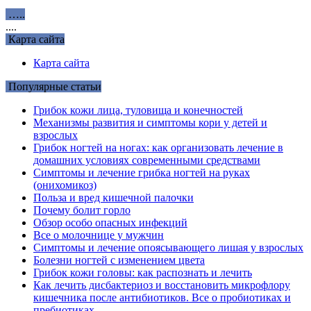
…..
....
Карта сайта
Карта сайта
Популярные статьи
Грибок кожи лица, туловища и конечностей
Механизмы развития и симптомы кори у детей и
взрослых
Грибок ногтей на ногах: как организовать лечение в
домашних условиях современными средствами
Симптомы и лечение грибка ногтей на руках
(онихомикоз)
Польза и вред кишечной палочки
Почему болит горло
Обзор особо опасных инфекций
Все о молочнице у мужчин
Симптомы и лечение опоясывающего лишая у взрослых
Болезни ногтей с изменением цвета
Грибок кожи головы: как распознать и лечить
Как лечить дисбактериоз и восстановить микрофлору
кишечника после антибиотиков. Все о пробиотиках и
пребиотиках