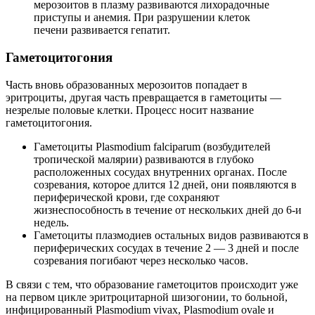
мерозоитов в плазму развиваются лихорадочные
приступы и анемия. При разрушении клеток
печени развивается гепатит.
Гаметоцитогония
Часть вновь образованных мерозоитов попадает в
эритроциты, другая часть превращается в гаметоциты —
незрелые половые клетки. Процесс носит название
гаметоцитогония.
Гаметоциты Plasmodium falciparum (возбудителей
тропической малярии) развиваются в глубоко
расположенных сосудах внутренних органах. После
созревания, которое длится 12 дней, они появляются в
периферической крови, где сохраняют
жизнеспособность в течение от нескольких дней до 6-и
недель.
Гаметоциты плазмодиев остальных видов развиваются в
периферических сосудах в течение 2 — 3 дней и после
созревания погибают через несколько часов.
В связи с тем, что образование гаметоцитов происходит уже
на первом цикле эритроцитарной шизогонии, то больной,
инфицированный Plasmodium vivax, Plasmodium ovale и