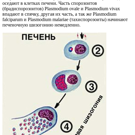
оседают в клетках печени. Часть спорозоитов
(брадиспорозоитов) Plasmodium ovale и Plasmodium vivax
впадают в спячку, другая их часть, а так же Plasmodium
falciparum и Plasmodium malariaе (тахиспорозоиты) начинают
печеночную шизогонию немедленно.