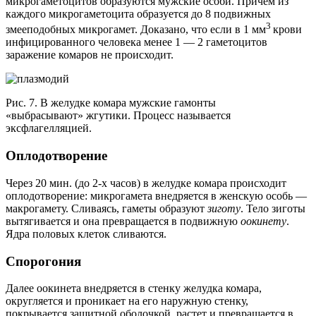
микрогаметоцитов образуются мужские особи. Причем из
каждого микрогаметоцита образуется до 8 подвижных
3
змееподобных микрогамет. Доказано, что если в 1 мм
крови
инфицированного человека менее 1 — 2 гаметоцитов
заражение комаров не происходит.
Рис. 7. В желудке комара мужские гамонты
«выбрасывают» жгутики. Процесс называется
эксфлагелляцией.
Оплодотво
рение
Через 20 мин. (до 2-х часов) в желудке комара происходит
оплодотворение: микрогамета внедряется в женскую особь —
макрогамету. Сливаясь, гаметы образуют
зиготу
. Тело зиготы
вытягивается и она превращается в подвижную
оокинету
.
Ядра половых клеток сливаются.
Спорогония
Далее оокинета внедряется в стенку желудка комара,
округляется и проникает на его наружную стенку,
покрывается защитной оболочкой, растет и превращается в