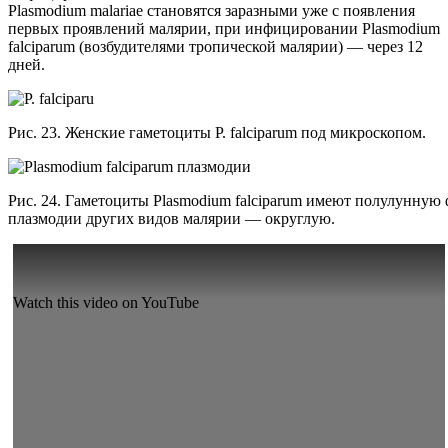
Plasmodium malariaе становятся заразными уже с появления
первых проявлений малярии, при инфицировании Plasmodium
falciparum (возбудителями тропической малярии) — через 12
дней.
Рис. 23. Женские гаметоциты P. falciparum под микроскопом.
Рис. 24. Гаметоциты Plasmodium falciparum имеют полулунную 
плазмодии других видов малярии — округлую.
Watch this video on YouTube