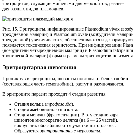
эритроцитов, служащие мишенями для мерозоитов, разные
для разных видов плазмодиев.
Рис. 15. Эритроциты, инфицированные Plasmodium vivax (возб
трехдневной малярии) и Plasmodium ovale (возбудители маляри
трехдневной) увеличиваются, обесцвечиваются и деформируют
появляется токсическая зернистость. При инфицировании Plasm
(возбудители четырехдневной малярии) и Plasmodium falciparum
тропической малярии) форма и размеры эритроцитов не изменя
Эритроцитарная шизогония
Проникнув в эритроциты, шизонты поглощают белок глобин
(составляющая часть гемоглобина), растут и размножаются.
В эритроците паразит проходит 4 стадии развития:
Стадия кольца (
трофозоида
).
Стадия амебовидного шизонта.
Стадия морулы (фрагментации). В эту стадию ядра
шизонтов многократно делятся (на 6 — 25 частей),
вокруг них обосабливаются участки цитоплазмы.
Образуются
эритроцитарные мерозоиты
.