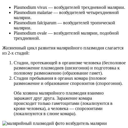
Plasmodium vivax — возбудителей трехдневной малярии.
Plasmodium malariae — возбудителей четырехдневной
малярии.
Plasmodium falciparum — возбудителей тропической
малярии.
Plasmodium ovale — возбудителей малярии, подобной
трехдневной.
Жизненный цикл развития малярийного плазмодия слагается
из 2-х стадий:
Стадии, протекающей в организме человека (бесполовое
размножение плазмодиев (шизогония) и подготовка к
половому размножению (образование гамет).
Стадии пребывания в органах комара (половое
размножение и образование спорозоитов (спорогония).
Оба хозяина малярийного плазмодия взаимно
заражают друг друга. Заражение комара
происходит только гаметоцитами (локализуются в
крови человека), а человека — спорозоитами
(локализуются в слюне комара).