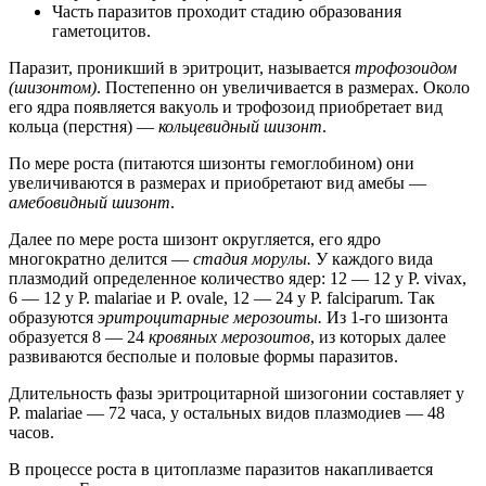
Часть паразитов проходит стадию образования
гаметоцитов.
Паразит, проникший в эритроцит, называется
трофозоидом
(шизонтом)
. Постепенно он увеличивается в размерах. Около
его ядра появляется вакуоль и трофозоид приобретает вид
кольца (перстня) —
кольцевидный шизонт
.
По мере роста (питаются шизонты гемоглобином) они
увеличиваются в размерах и приобретают вид амебы —
амебовидный шизонт
.
Далее по мере роста шизонт округляется, его ядро
многократно делится —
стадия морулы.
У каждого вида
плазмодий определенное количество ядер: 12 — 12 у P. vivax,
6 — 12 у P. malariae и P. ovale, 12 — 24 у P. falciparum. Так
образуются
эритроцитарные мерозоиты.
Из 1-го шизонта
образуется 8 — 24
кровяных мерозоитов
, из которых далее
развиваются бесполые и половые формы паразитов.
Длительность фазы эритроцитарной шизогонии составляет у
P. malariae — 72 часа, у остальных видов плазмодиев — 48
часов.
В процессе роста в цитоплазме паразитов накапливается