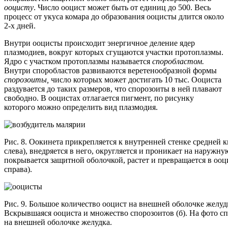
ооцисту
. Число ооцист может быть от единиц до 500. Весь
процесс от укуса комара до образования ооцисты длится около
2-х дней.
Внутри ооцисты происходит энергичное деление ядер
плазмодиев, вокруг которых сгущаются участки протоплазмы.
Ядро с участком протоплазмы называется
споробластом.
Внутри споробластов развиваются веретенообразной формы
спорозоиты,
число которых может достигать 10 тыс. Ооциста
раздувается до таких размеров, что спорозоиты в ней плавают
свободно. В ооцистах отлагается пигмент, по рисунку
которого можно определить вид плазмодия.
Рис. 8. Оокинета прикрепляется к внутренней стенке средней 
слева), внедряется в него, округляется и проникает на наружну
покрывается защитной оболочкой, растет и превращается в ооц
справа).
Рис. 9. Большое количество ооцист на внешней оболочке желудк
Вскрывшаяся ооциста и множество спорозоитов (б). На фото с
на внешней оболочке желудка.