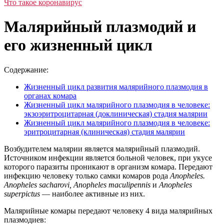
Что такое коронавирус
Малярийный плазмодий и
его жизненный цикл
Содержание:
Жизненный цикл развития малярийного плазмодия в
органах комара
Жизненный цикл малярийного плазмодия в человеке:
экзоэритроцитарная (доклиническая) стадия малярии
Жизненный цикл малярийного плазмодия в человеке:
эритроцитарная (клиническая) стадия малярии
Возбудителем малярии является малярийный плазмодий.
Источником инфекции является больной человек, при укусе
которого паразиты проникают в организм комара. Передают
инфекцию человеку только самки комаров рода
Anopheles.
Anopheles
sacharovi
,
Anopheles
maculipennis
и
Anopheles
superpictus
— наиболее активные из них.
Малярийные комары передают человеку 4 вида малярийных
плазмодиев: