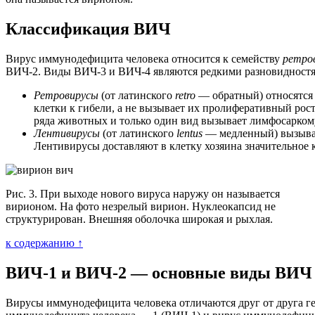
Классификация ВИЧ
Вирус иммунодефицита человека относится к семейству
ретро
ВИЧ-2. Виды ВИЧ-3 и ВИЧ-4 являются редкими разновидностя
Ретровирусы
(от латинского
retro
— обратный) относятся
клетки к гибели, а не вызывает их пролиферативный рос
ряда животных и только один вид вызывает лимфосаркому
Лентивирусы
(от латинского
lentus
— медленный) вызываю
Лентивирусы доставляют в клетку хозяина значительное 
Рис. 3. При выходе нового вируса наружу он называется
вирионом. На фото незрелый вирион. Нуклеокапсид не
структурирован. Внешняя оболочка широкая и рыхлая.
к содержанию ↑
ВИЧ-1 и ВИЧ-2 — основные виды ВИЧ
Вирусы иммунодефицита человека отличаются друг от друга ге