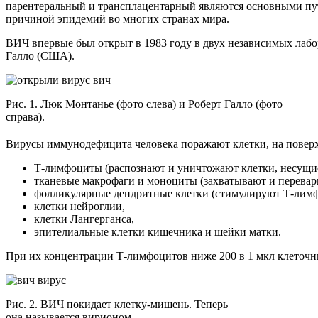
парентеральный и трансплацентарный являются основными пут
причиной эпидемий во многих странах мира.
ВИЧ впервые был открыт в 1983 году в двух независимых лаб
Галло (США).
Рис. 1. Люк Монтанье (фото слева) и Роберт Галло (фото
справа).
Вирусы иммунодефицита человека поражают клетки, на повер
Т-лимфоциты (распознают и уничтожают клетки, несущи
тканевые макрофаги и моноциты (захватывают и перевар
фолликулярные дендритные клетки (стимулируют Т-лим
клетки нейроглии,
клетки Лангерганса,
эпителиальные клетки кишечника и шейки матки.
При их концентрации Т-лимфоцитов ниже 200 в 1 мкл клеточ
Рис. 2. ВИЧ покидает клетку-мишень. Теперь
она называется вирионом.