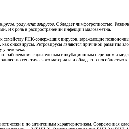
вирусов
, роду
лентивирусов
. Обладает лимфотропностью. Разли
ми. Их роль в распространении инфекции малозаметна.
 к семейству РНК-содержащих вирусов, заражающие позвоночны
т, как онковирусы. Ретровирусы являются причиной развития зл
 у человека.
т заболевания с длительным инкубационным периодом и медл
количество генетического материала и обладают способностью к
нетически и по антигенным характеристикам. Современная клас