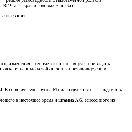
— редкие разновидности с малозаметной ролью в
 а ВИЧ-2 — красноголовых мангобеев.
заболевания.
ые изменения в геноме этого типа вируса приводят к
ать лекарственную устойчивость к противовирусным
. В свою очередь группа М подразделяется на 11 подтипов,
ющего в настоящее время и штамма АG, занесенного из