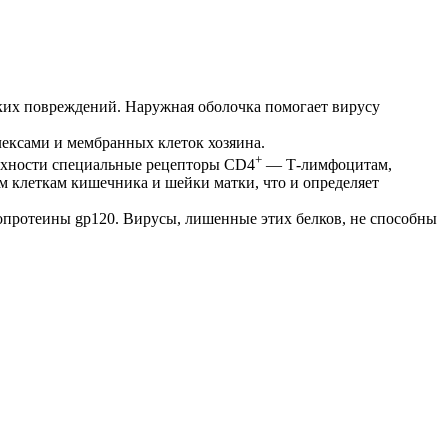
ких повреждений. Наружная оболочка помогает вирусу
лексами и мембранных клеток хозяина.
+
ерхности специальные рецепторы СD4
— Т-лимфоцитам,
 клеткам кишечника и шейки матки, что и определяет
опротеины gp120. Вирусы, лишенные этих белков, не способны