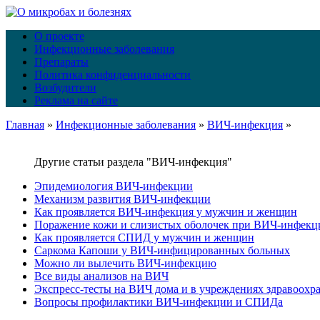
О проекте
Инфекционные заболевания
Препараты
Политика конфиденциальности
Возбудители
Реклама на сайте
Главная
»
Инфекционные заболевания
»
ВИЧ-инфекция
»
Другие статьи раздела "ВИЧ-инфекция"
Эпидемиология ВИЧ-инфекции
Механизм развития ВИЧ-инфекции
Как проявляется ВИЧ-инфекция у мужчин и женщин
Поражение кожи и слизистых оболочек при ВИЧ-инфекц
Как проявляется СПИД у мужчин и женщин
Саркома Капоши у ВИЧ-инфицированных больных
Можно ли вылечить ВИЧ-инфекцию
Все виды анализов на ВИЧ
Экспресс-тесты на ВИЧ дома и в учреждениях здравоохр
Вопросы профилактики ВИЧ-инфекции и СПИДа