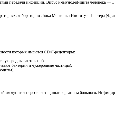
ями передачи инфекции. Вирус иммунодефицита человека — 1 я
ораториях: лаборатории Люка Монтаньи Института Пастера (Фран
+
хности которых имеются СD4
-рецепторы:
е чужеродные антигены),
ивают бактерии и чужеродные частицы),
фоциты),
ный иммунитет перестает защищать организм больного. Инфицир