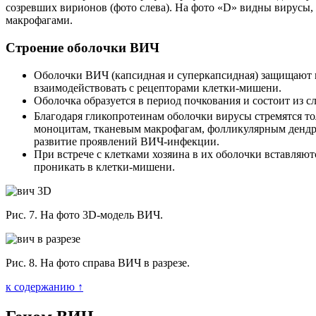
созревших вирионов (фото слева). На фото «D» видны вирусы,
макрофагами.
Строение оболочки ВИЧ
Оболочки ВИЧ (капсидная и суперкапсидная) защищают г
взаимодействовать с рецепторами клетки-мишени.
Оболочка образуется в период почкования и состоит из 
Благодаря гликопротеинам оболочки вирусы стремятся т
моноцитам, тканевым макрофагам, фолликулярным дендри
развитие проявлений ВИЧ-инфекции.
При встрече с клетками хозяина в их оболочки вставля
проникать в клетки-мишени.
Рис. 7. На фото 3D-модель ВИЧ.
Рис. 8. На фото справа ВИЧ в разрезе.
к содержанию ↑