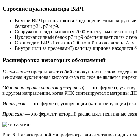
Строение нуклеокапсида ВИЧ
Внутри ВИЧ располагаются 2 одноцепочечные вирусные РН
белками р24, р7 и р9.
Снаружи капсида находится 2000 молекул матриксного р
Нуклеокапсидный белок р7 и р9 обеспечивает связь с ге
С капсидом ВИЧ-1 связано 200 копий циклофилина А, уч
Внутри (или за пределами?) капсида вириона находится б
Расшифровка некоторых обозначений
Геном вируса
представляет собой совокупность генов, содерж
Геномная нуклеиновая кислота сама по себе не является инфе
Обратная транскриптаза
(ревертаза)
— это фермент, участву
в другом направлении, когда РНК синтезируется с матрицы ДН
Интеграза
— это фермент, ускоряющий (катализирующий) вклю
Протеаза
— это фермент, который расщепляет пептидные связ
Рис. 6. На электронной микрофотографии отчетливо видны ну