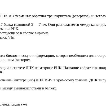
К и 3 фермента: обратная транскриптаза (ревертаза), интеграз
17-белка толщиной 5 — 7 нм. Они располагается между капсидом
номной РНК.
аствующего в сборке вириона.
елок Vhr.
ащих биологическую информацию, которая необходима для постр
кционным фактором.
ющий в синтезе ДНК на матрице РНК. Название «обратная» полу
К.
чение (интеграцию) ДНК ВИЧ в хромосому хозяина. ДНК вирус
и между аминокислотами в белках.
клеокапсиды уже