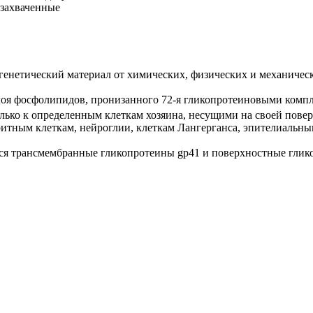
 захваченные
енетический материал от химических, физических и механичес
слоя фосфолипидов, пронизанного 72-я гликопротеиновыми комп
олько к определенным клеткам хозяина, несущими на своей пов
тным клеткам, нейроглии, клеткам Лангерганса, эпителиальным
ются трансмембранные гликопротеины gp41 и поверхностные глик