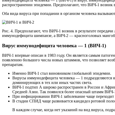
иммунодефицита человека — 1 (ВИЧ-1) и вирус иммунодефицит
распространении эпидемии. Предполагают, что ВИЧ-1 возник 
Оба вида вируса при попадании в организм человека вызываю
Рис. 4. Предполагают, что ВИЧ-1 возник в результате передачи
иммунодефицита шимпанзе, а ВИЧ-2 — красноголовых мангоб
Вирус иммунодефицита человека — 1 (ВИЧ-1)
ВИЧ-1 впервые описан в 1983 году. Он является самым патоге
появлению большого числа новых штаммов, что позволяет воз
препаратам.
Именно ВИЧ-1 стал виновником глобальной эпидемии.
Вирусы иммунодефицита человека — 1 подразделяются на 
доминирующих в тех или иных частях света.
ВИЧ-1 подтип А широко распространен в России и Африк
Средней Азии. Так появился более опасный штамм ВИЧ-
При инфицировании ВИЧ-1 заболевание чаще переходит
В стадии СПИД чаще развивается кандидоз ротовой поло
В каждом случае, когда нет указаний на вид вируса, под