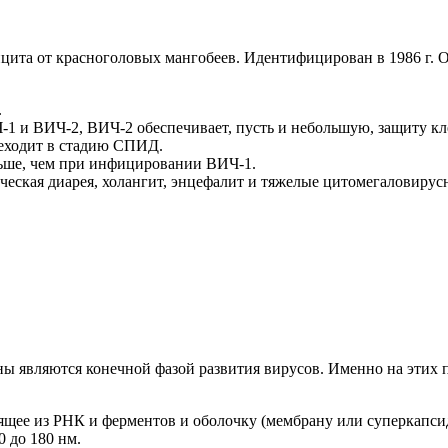
цита от красноголовых мангобеев. Идентифицирован в 1986 г. О
.
1 и ВИЧ-2, ВИЧ-2 обеспечивает, пусть и небольшую, защиту к
реходит в стадию СПИД.
ньше, чем при инфицировании ВИЧ-1.
ческая диарея, холангит, энцефалит и тяжелые цитомегаловиру
ны являются конечной фазой развития вирусов. Именно на этих
щее из РНК и ферментов и оболочку (мембрану или суперкапсид
 до 180 нм.