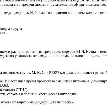
а человека — 2 (ВИЧ-2). Однако известны еще ВИЧ-3 и ВИЧ-4 
в результате передачи людям вируса иммунодефицита шимпанзе,
т иммунодефицит. Наблюдаются отличия в клиническом течении 
 людям вируса
еев.
нным и распространенным среди всех вирусов ВИЧ. Незначительн
будителю ускользать от иммунной системы больного и приобрет
несколько групп: M, N, O и Р, 90% которых составляет группа М
е. В настоящее время произошло смешение штамма А, доминиру
1А63.
 в стадию СПИД.
сти, саркома Капоши и хроническая лихорадка.
разумевают вирус иммунодефицита человека-1.