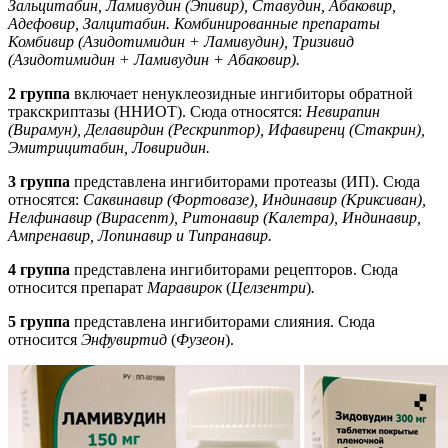
Зальцитабин, Ламивудин (Эпивир), Ставудин, Абаковир,
Адефовир, Залцитабин. Комбинированные препараты
Комбивир (Азидотимидин + Ламивудин), Тризивид
(Азидотимидин + Ламивудин + Абаковир).
2 группа
включает ненуклеозидные ингибиторы обратной
тракскриптазы (ННИОТ). Сюда относятся:
Невирапин
(Вирамун), Делавирдин (Рескриптор), Ифавиренц (Стакрин),
Эмитрицитабин, Ловиридин.
3 группа
представлена ингибиторами протеазы (ИП). Сюда
относятся:
Саквинавир (Фортовазе), Индинавир (Криксиван),
Нелфинавир (Вирасепт), Ритонавир (Калетра), Индинавир,
Ампренавир, Лопинавир и Типранавир.
4 группа
представлена ингибиторами рецепторов. Сюда
относится препарат
Маравирок
(
Целзентри
)
.
5 группа
представлена ингибиторами слияния. Сюда
относится
Энфувиртид
(
Фузеон
).