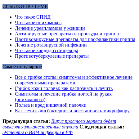
ССЫЛКИ ПО ТЕМЕ
Что такое СПИД
Что такое онихомикоз
Лечение уреаплазмоза у женщин
Антивирусные препараты от простуды и гриппа
Противовирусные препараты для профилактики гриппа
Лечение ротавирусной инфекции
Что такое кандидоз пищевода
Противотуберкулезные препараты
Самое популярное
Все о грибке стопы: симптомы и эффективное лечение
современными препаратами
Грибок кожи головы: как распознать и лечить
Симптомы и лечение грибка ногтей на руках
(онихомикоза)
Польза и вред кишечной палочки
Как лечить дисбактериоз и восстановить микрофлору
Предыдущая статья:
Вирус простого герпеса будет
выявлять злокачественные опухоли
Следующая статья:
Эксперты о ВИЧ-инфекции в РФ