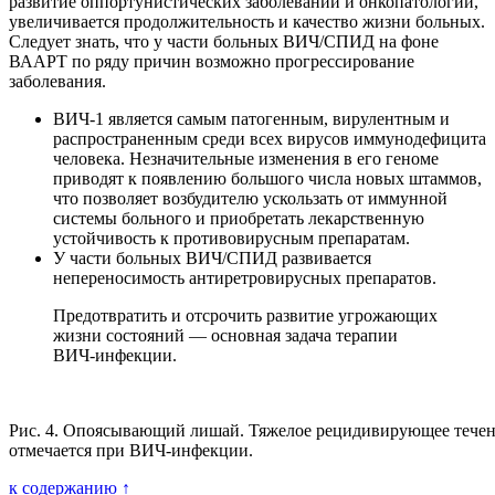
развитие оппортунистических заболеваний и онкопатологии,
увеличивается продолжительность и качество жизни больных.
Следует знать, что у части больных ВИЧ/СПИД на фоне
ВААРТ по ряду причин возможно прогрессирование
заболевания.
ВИЧ-1 является самым патогенным, вирулентным и
распространенным среди всех вирусов иммунодефицита
человека. Незначительные изменения в его геноме
приводят к появлению большого числа новых штаммов,
что позволяет возбудителю ускользать от иммунной
системы больного и приобретать лекарственную
устойчивость к противовирусным препаратам.
У части больных ВИЧ/СПИД развивается
непереносимость антиретровирусных препаратов.
Предотвратить и отсрочить развитие угрожающих
жизни состояний — основная задача терапии
ВИЧ-инфекции.
Рис. 4. Опоясывающий лишай. Тяжелое рецидивирующее течен
отмечается при ВИЧ-инфекции.
к содержанию ↑