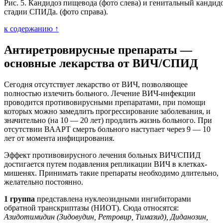
Рис. 5. Кандидоз пищевода (фото слева) и генитальный кандид
стадии СПИДа. (фото справа).
к содержанию ↑
Антиретровирусные препараты —
основные лекарства от ВИЧ/СПИД
Сегодня отсутствует лекарство от ВИЧ, позволяющее
полностью излечить больного. Лечение ВИЧ-инфекции
проводится противовирусными препаратами, при помощи
которых можно замедлить прогрессирование заболевания, и
значительно (на 10 — 20 лет) продлить жизнь больного. При
отсутствии ВААРТ смерть больного наступает через 9 — 10
лет от момента инфицирования.
Эффект противовирусного лечения больных ВИЧ/СПИД
достигается путем подавления репликации ВИЧ в клетках-
мишенях. Принимать такие препараты необходимо длительно,
желательно постоянно.
1 группа
представлена нуклеозидными ингибиторами
обратной транскриптазы (НИОТ). Сюда относятся:
Азидотимидин (Зидовудин, Ретровир, Тимазид), Диданозин,