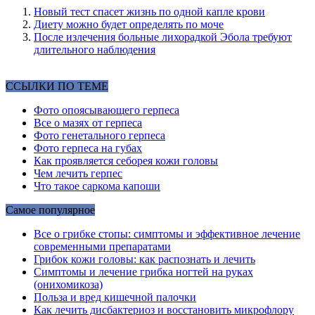
Новый тест спасет жизнь по одной капле крови
Диету можно будет определять по моче
После излечения больные лихорадкой Эбола требуют
длительного наблюдения
ССЫЛКИ ПО ТЕМЕ
Фото опоясывающего герпеса
Все о мазях от герпеса
Фото генетального герпеса
Фото герпеса на губах
Как проявляется себорея кожи головы
Чем лечить герпес
Что такое саркома капоши
Самое популярное
Все о грибке стопы: симптомы и эффективное лечение
современными препаратами
Грибок кожи головы: как распознать и лечить
Симптомы и лечение грибка ногтей на руках
(онихомикоза)
Польза и вред кишечной палочки
Как лечить дисбактериоз и восстановить микрофлору