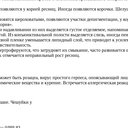
 появляются у корней ресниц. Иногда появляются корочки. Шелу
ановятся шероховатыми, появляются участки депигментации, у к
корня».
и надавливании из них выделяется густое отделяемое, напомин
ой. Из конъюнктивальной полости выделяется слизь, иногда пен
зной пленке уменьшается липидный слой, что приводит к усиле
вствительность.
ертрофируются, что затрудняет их смыкание, часто развивается 
к отмечается неправильный рост ресниц.
может быть розацеа, вирус простого герпеса, опоясывающий ли
имические вещества и курение. Встречается аллергическая реак
екшие. Чешуйки у
 — один из