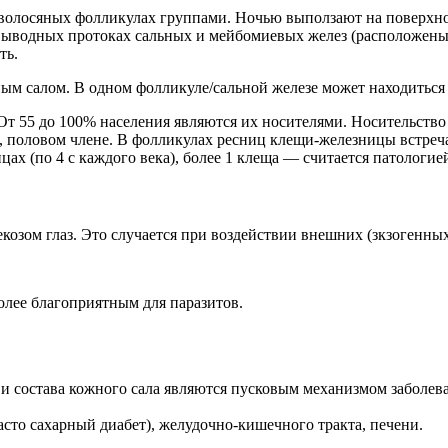
волосяных фолликулах группами. Ночью выползают на поверхно
выводных протоках сальных и мейбомиевых желез (расположены 
ть.
 салом. В одном фолликуле/сальной железе может находиться 
т 55 до 100% населения являются их носителями. Носительство 
ны, половом члене. В фолликулах ресниц клещи-железницы встреч
ицах (по 4 с каждого века), более 1 клеща — считается патолог
козом глаз. Это случается при воздействии внешних (зкзогенных
олее благоприятным для паразитов.
и состава кожного сала являются пусковым механизмом заболев
асто сахарный диабет), желудочно-кишечного тракта, печени.