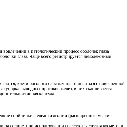
и вовлечении в патологический процесс оболочек глаза
оболочки глаза. Чаще всего регистрируется демодекозный
ваются, клети рогового слоя начинают делиться с повышенной
закупорка выводных протоков желез, в них скапливается
единительнотканная капсула.
елкие гнойнички, телеангиэктазии (расширенные мелкие
и на солнце, при использовании средств для снятия косметики.