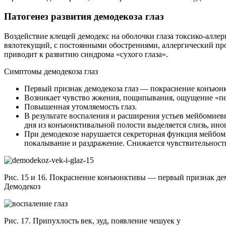
Патогенез развития демодекоза глаз
Воздействие клещей демодекс на оболочки глаза токсико-аллер
вялотекущий, с постоянными обострениями, аллергический про
приводит к развитию синдрома «сухого глаза».
Симптомы демодекоза глаз
Первый признак демодекоза глаз — покраснение конъюн
Возникает чувство жжения, пощипывания, ощущение «пес
Повышенная утомляемость глаз.
В результате воспаления и расширения устьев мейбомиевых
дня из конъюнктивальной полости выделяется слизь, иногд
При демодекозе нарушается секреторная функция мейбом
покалывание и раздражение. Снижается чувствительност
Рис. 15 и 16. Покраснение конъюнктивы — первый признак дем
Демодекоз
Рис. 17. Припухлость век, зуд, появление чешуек у