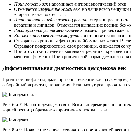
Припухлость век
напоминает ангионевротический отек.
Отмечается
шелушение кожи век
, но чаще всего чешуйки
«воротничок» вокруг глаз.
Истончаются шейки луковиц
ресниц
, стержни ресниц ст
кератина и липидов. Отмечается выпадение ресниц без «
Расширяются устья мейбомиевых желез
. При массаже ил
Конъюнктива век гиперемируется
и становится шероховат
Страдает секреторная функция мейбомиевых желез. В сле
Страдают поверхностные слоя роговицы, снижается ее чу
При отсутствии лечения выпадают ресницы, края век гип
мешочка (ячмень). При хронической форме демодекоза ве
Дифференциальная диагностика демодекоза век
Причиной блефарита, даже при обнаружении клеща демодекс, 
себорейный дерматит, пиодермия. Веки могут реагировать на х
Рис. 6 и 7. На фото демодекоз век. Веки гиперемированы и от
корней ресниц образуют «воротничок» вокруг глаза.
Рис. 8 и 9. Появление чешуек сероватого цвета у коней ресниц