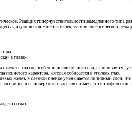
гическое. Реакция гиперчувствительности замедленного типа ра
цесс. Ситуация осложняется перекрестной аллергической реакц
ктивы.
ка» в глазах.
 желез в глазах, особенно после ночного сна, скапливается густ
а пенистого характера, которая собирается в уголках глаз.
иевых желез, в слезной пленке уменьшается липидный слой, чт
ь роговицы, в ее поверхностных слоях отмечаются трофические 
одекоза глаз.