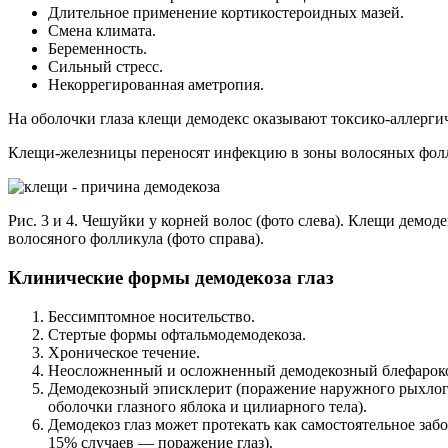
Длительное применение кортикостероидных мазей.
Смена климата.
Беременность.
Сильный стресс.
Некоррегированная аметропия.
На оболочки глаза клещи демодекс оказывают токсико-аллергич
Клещи-железницы переносят инфекцию в зоны волосяных фолли
Рис. 3 и 4. Чешуйки у корней волос (фото слева). Клещи демоде
волосяного фолликула (фото справа).
Клинические формы демодекоза глаз
Бессимптомное носительство.
Стертые формы офтальмодемодекоза.
Хроническое течение.
Неосложненный и осложненный демодекозный блефарок
Демодекозный эписклерит (поражение наружного рыхлого
оболочки глазного яблока и цилиарного тела).
Демодекоз глаз может протекать как самостоятельное заб
15% случаев — поражение глаз).