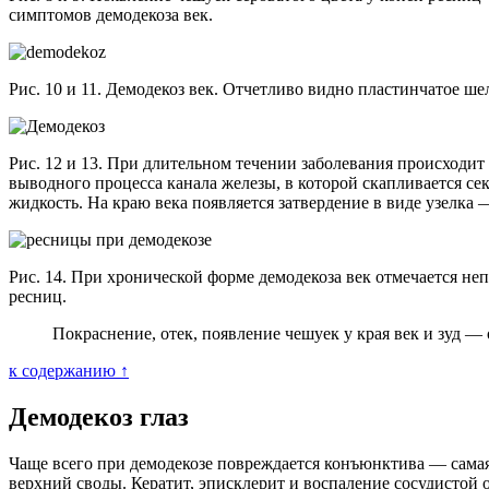
симптомов демодекоза век.
Рис. 10 и 11. Демодекоз век. Отчетливо видно пластинчатое ш
Рис. 12 и 13. При длительном течении заболевания происходит
выводного процесса канала железы, в которой скапливается се
жидкость. На краю века появляется затвердение в виде узелка 
Рис. 14. При хронической форме демодекоза век отмечается не
ресниц.
Покраснение, отек, появление чешуек у края век и зуд —
к содержанию ↑
Демодекоз глаз
Чаще всего при демодекозе повреждается конъюнктива — самая
верхний своды. Кератит, эписклерит и воспаление сосудистой о