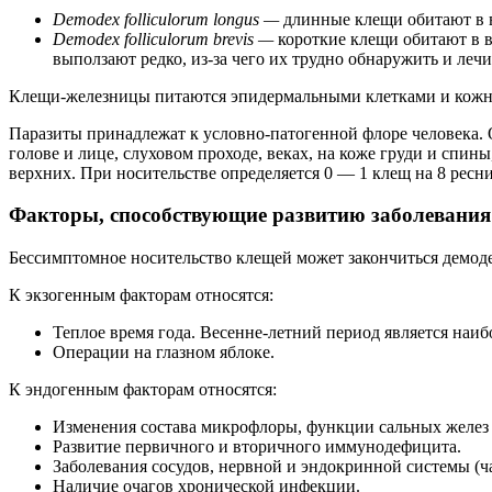
Demodex
folliculorum
longus
—
длинные клещи обитают в 
Demodex folliculorum brevis —
короткие клещи обитают в 
выползают редко, из-за чего их трудно обнаружить и лечи
Клещи-железницы питаются эпидермальными клетками и кожным
Паразиты принадлежат к условно-патогенной флоре человека. О
голове и лице, слуховом проходе, веках, на коже груди и спи
верхних. При носительстве определяется 0 — 1 клещ на 8 ресн
Факторы, способствующие развитию заболевания
Бессимптомное носительство клещей может закончиться демоде
К экзогенным факторам относятся:
Теплое время года. Весенне-летний период является наиб
Операции на глазном яблоке.
К эндогенным факторам относятся:
Изменения состава микрофлоры, функции сальных желез 
Развитие первичного и вторичного иммунодефицита.
Заболевания сосудов, нервной и эндокринной системы (ч
Наличие очагов хронической инфекции.