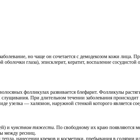
аболевание, но чаще он сочетается с демодекозом кожи лица. Пр
 оболочки глаза), эписклерит, кератит, воспаление сосудистой 
олосяных фолликулах развивается блефарит. Фолликулы растяги
х слущивания. При длительном течении заболевания происходит 
виде узелка — халязион, наружной стенкой которого является со
ей) и
чувством тяжести.
По свободному их краю появляются м
ы между ресниц.
 тепла, нанесении кремов и косметики, пребывания в солярии ил