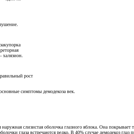
елушение.
 закупорка
креторная
— халязион.
правильный рост
 основные симптомы демодекоза век.
 наружная слизистая оболочка глазного яблока. Она покрывает
болочки глаза встречаются редко. В 40% случае демодекоз глаз 