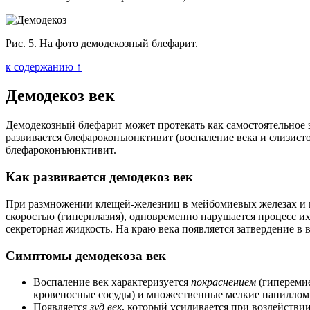
Рис. 5. На фото демодекозный блефарит.
к содержанию ↑
Демодекоз век
Демодекозный блефарит может протекать как самостоятельное з
развивается блефароконъюнктивит (воспаление века и слизистой
блефароконъюнктивит.
Как развивается демодекоз век
При размножении клещей-железниц в мейбомиевых железах и в
скоростью (гиперплазия), одновременно нарушается процесс и
секреторная жидкость. На краю века появляется затвердение в 
Симптомы демодекоза век
Воспаление век характеризуется
покраснением
(гипереми
кровеносные сосуды) и множественные мелкие папиллом
Появляется
зуд век
, который усиливается при воздействии