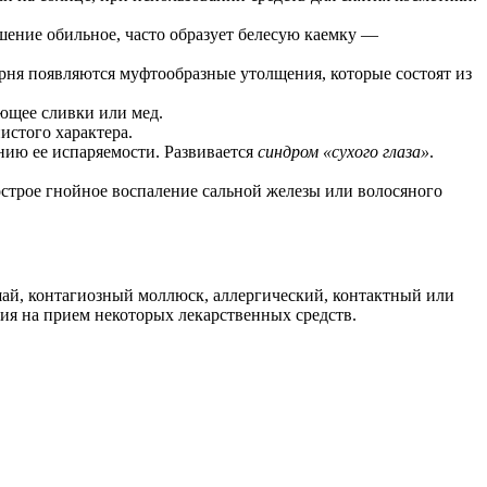
шение обильное, часто образует белесую каемку —
орня появляются муфтообразные утолщения, которые состоят из
ающее сливки или мед.
истого характера.
нию ее испаряемости. Развивается
синдром «сухого глаза»
.
острое гнойное воспаление сальной железы или волосяного
шай, контагиозный моллюск, аллергический, контактный или
ция на прием некоторых лекарственных средств.