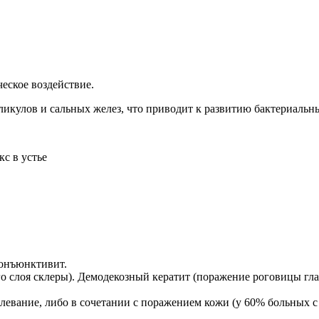
еское воздействие.
кулов и сальных желез, что приводит к развитию бактериальн
кс в устье
онъюнктивит.
 слоя склеры). Демодекозный кератит (поражение роговицы гл
олевание, либо в сочетании с поражением кожи (у 60% больных 