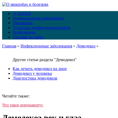
О проекте
Инфекционные заболевания
Препараты
Политика конфиденциальности
Возбудители
Реклама на сайте
Главная
»
Инфекционные заболевания
»
Демодекоз
»
Другие статьи раздела "Демодекоз"
Как лечить демодекоз на лице
Демодекоз у человека
Диагностика демодекоза
Читайте также:
Что такое коронавирус
Демодекоз век и глаз