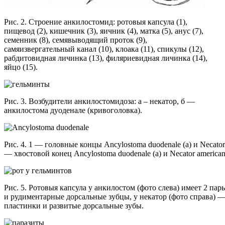
Рис. 2. Строение анкилостомид: ротовыя капсула (1),
пищевод (2), кишечник (3), яичник (4), матка (5), анус (7),
семенник (8), семявыводящий проток (9),
самяизвергательный канал (10), клоака (11), спикулы (12),
рабдитовидная личинка (13), филяриевидная личинка (14),
яйцо (15).
Рис. 3. Возбудители анкилостомидоза: а – некатор, б —
анкилостома дуоденале (кривоголовка).
Рис. 4. 1 — головные концы Ancylostoma duodenale (а) и Necator 
— хвостовой конец Ancylostoma duodenale (а) и Necator americanu
Рис. 5. Ротовыя капсула у анкилостом (фото слева) имеет 2 па
и рудиментарные дорсальные зубцы, у некатор (фото справа) 
пластинки и развитые дорсальные зубы.