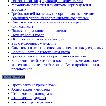
Грибок кожи лица, туловища и конечностей
Механизмы развития и симптомы кори у детей и
взрослых
Грибок ногтей на ногах: как организовать лечение в
домашних условиях современными средствами
Симптомы и лечение грибка ногтей на руках
(онихомикоз)
Польза и вред кишечной палочки
Почему болит горло
Обзор особо опасных инфекций
Все о молочнице у мужчин
Симптомы и лечение опоясывающего лишая у взрослых
Болезни ногтей с изменением цвета
Грибок кожи головы: как распознать и лечить
Как лечить дисбактериоз и восстановить микрофлору
кишечника после антибиотиков. Все о пробиотиках и
пребиотиках
Новые статьи
Профилактика грибка кожи
Аспергиллез у человека
Что такое стафилодермия
Что такое гидраденит
Что такое стрептодермия