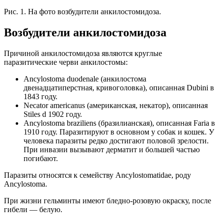
Рис. 1. На фото возбудители анкилостомидоза.
Возбудители анкилостомидоза
Причиной анкилостомидоза являются круглые
паразитические черви анкилостомы:
Ancylostoma duodenale (анкилостома
двенадцатиперстная, кривоголовка), описанная Dubini в
1843 году.
Necator americanus (американская, некатор), описанная
Stiles d 1902 году.
Ancylostoma braziliens (бразилианская), описанная Faria в
1910 году. Паразитируют в основном у собак и кошек. У
человека паразиты редко достигают половой зрелости.
При инвазии вызывают дерматит и большей частью
погибают.
Паразиты относятся к семейству Ancylostomatidae, роду
Ancylostoma.
При жизни гельминты имеют бледно-розовую окраску, после
гибели — белую.