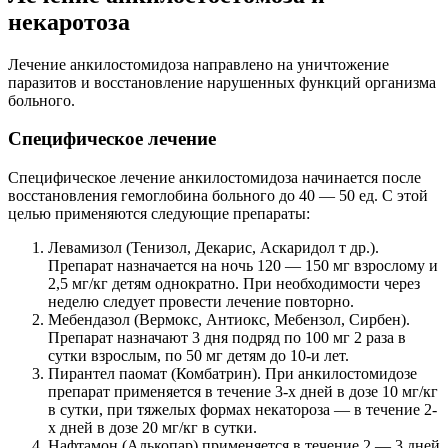
некаротоза
Лечение анкилостомидоза направлено на уничтожение
паразитов и восстановление нарушенных функций организма
больного.
Специфическое лечение
Специфическое лечение анкилостомидоза начинается после
восстановления гемоглобина больного до 40 — 50 ед. С этой
целью применяются следующие препараты:
Левамизол (Тенизол, Декарис, Аскаридол т др.).
Препарат назначается на ночь 120 — 150 мг взрослому и
2,5 мг/кг детям однократно. При необходимости через
неделю следует провести лечение повторно.
Мебендазол (Вермокс, Антиокс, Мебензол, Сирбен).
Препарат назначают 3 дня подряд по 100 мг 2 раза в
сутки взрослым, по 50 мг детям до 10-и лет.
Пирантел паомат (Комбатрин). При анкилостомидозе
препарат применяется в течение 3-х дней в дозе 10 мг/кг
в сутки, при тяжелых формах некатороза — в течение 2-
х дней в дозе 20 мг/кг в сутки.
Нафтамон (Алькопар) применяется в течение 2 — 3 дней