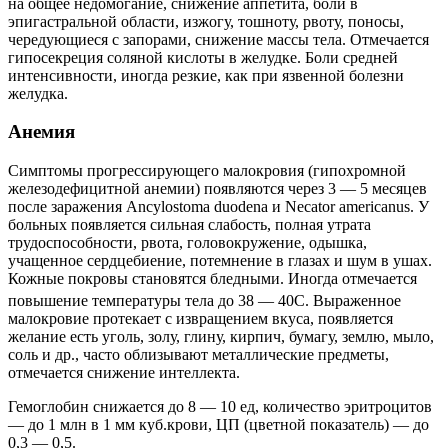
на общее недомогание, снижение аппетита, боли в
эпигастральной области, изжогу, тошноту, рвоту, поносы,
чередующиеся с запорами, снижение массы тела. Отмечается
гипосекреция соляной кислоты в желудке. Боли средней
интенсивности, иногда резкие, как при язвенной болезни
желудка.
Анемия
Симптомы прогрессирующего малокровия (гипохромной
железодефицитной анемии) появляются через 3 — 5 месяцев
после заражения Ancylostoma duodena и Necator americanus. У
больных появляется сильная слабость, полная утрата
трудоспособности, рвота, головокружение, одышка,
учащенное сердцебиение, потемнение в глазах и шум в ушах.
Кожные покровы становятся бледными. Иногда отмечается
повышение температуры тела до 38 — 40
С. Выраженное
малокровие протекает с извращением вкуса, появляется
желание есть уголь, золу, глину, кирпич, бумагу, землю, мыло,
соль и др., часто облизывают металлические предметы,
отмечается снижение интеллекта.
Гемоглобин снижается до 8 — 10 ед, количество эритроцитов
— до 1 млн в 1 мм куб.крови, ЦП (цветной показатель) — до
0,3 — 0,5.