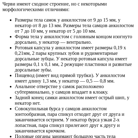
Черви имеют сходное строение, но с некоторыми
морфологическими отличиями:
Размеры тела самок у анкилостом от 9 до 15 мм, у
некатор от 8 до 13 мм. Размеры тела самцов анкилостом
от 7 до 10 мм, у некатор от 5 до 10 мм.
Форма тела у анкилостом с головным концом изогнуто
дорсально, у некатор — вентрально.
Ротовыя капсула у анкилостом имеет размеры 0,19 х
0,21мм, 2 пары крупных зубов и рудиментарные
дорсальные зубцы. У некатор ротовыя капсула имеет
размеры 0,1 х 0,1 мм, 2 режущие пластинки и развитые
дорсальные зубы.
Пищевод (имеет вид прямой трубки). У анкилостом
имеет длину 1,3 мм, у некатор — 0,5 — 0,8 мм.
Анальное отверстие у самок расположено
субтерминально, у самцов впадает в клоаку.
Задний конец самки анкилостом имеет острый шип, у
некатор нет.
Совокупильная бурса у самцов анкилостом
зонтообразная, пара спикул отходит друг от друга и
заканчивается острием. У некатор бурса узкая 2-х
лопастная, пара спикул прилегают друг к другу и
заканчивается крючком.
Половые органы занимают большую часть тела