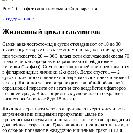
Рис. 20. На фото анкилостома и яйцо паразита.
к содержанию ↑
Жизненный цикл гельминтов
Самки анкилостостомид в сутки откладывают от 10 до 30
тысяч яиц, которые с экскрементами попадают в почву, где
при температуре 28 — 30
С, влажности окружающей среды 70
и наличии кислорода из них развиваются рабдитовые
личинки (1-я фаза). Спустя несколько дней они превращаются
в филяриевидные личинки (2-я фаза). Далее спустя 1 — 2
суток после линьки личинки превращаются в инвазионные (3-
я фаза). Личинки такого вида покрыты двойной оболочкой,
охраняющей паразита от негативного воздействия факторов
внешней среды. В благоприятных условиях они сохраняют
жизнеспособность от 8 до 18 месяцев.
Личинки в организм человека проникают через кожу и рот с
загрязненными пищевыми продуктами. Далее по
кровеносным сосудам они попадают в легкие, где проходит их
дальнейшее созревание. Далее личинки проникают в глотку и
со слюной попадают в желудочно-кишечный тракт. В 12-и