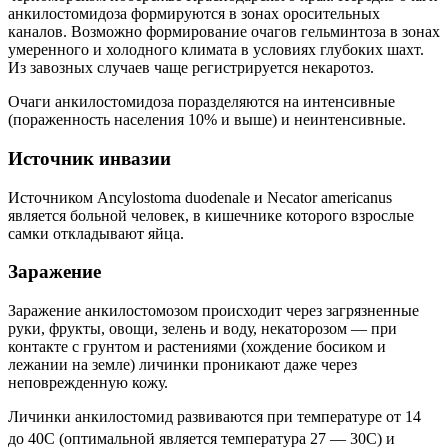
анкилостомидоза формируются в зонах оросительных
каналов. Возможно формирование очагов гельминтоза в зонах
умеренного и холодного климата в условиях глубоких шахт.
Из завозных случаев чаще регистрируется некаротоз.
Очаги анкилостомидоза поразделяются на интенсивные
(пораженность населения 10% и выше) и неинтенсивные.
Источник инвазии
Источником Ancylostoma duodenale и Necator americanus
является больной человек, в кишечнике которого взрослые
самки откладывают яйца.
Заражение
Заражение анкилостомозом происходит через загрязненные
руки, фрукты, овощи, зелень и воду, некаторозом — при
контакте с грунтом и растениями (хождение босиком и
лежании на земле) личинки проникают даже через
неповрежденную кожу.
Личинки анкилостомид развиваются при температуре от 14
до 40
С (оптимальной является температура 27 — 30
С) и