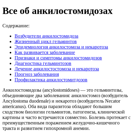
Все об анкилостомидозах
Содержание:
Возбудители анкилостомидоза
Жизненный цикл гельминтов
Эпидемиология анкилостомоза и некаротоза
Как развивается заболевание
Признаки и симптомы анкилостомидозов
Диагностика гельминтозов
Лечение анкилостостомоза и некаротоза
Прогноз заболевания
Профилактика анкилостомитдозов
Анкилостомидозы (ancylostomidoses) — это гельминтозы,
объединяющие два заболевания: анкилостомоз (возбудитель
Ancylostoma duodenale) и некаротоз (возбудитель Necator
americanus). Оба вида паразитоза обладают большим
сходством биологии гельминтов, патогенеза, клинической
картины и часто встречаются совместно. Болезнь протекает с
преимущественным поражением желудочно-кишечного
тракта и развитием гипохромной анемии.