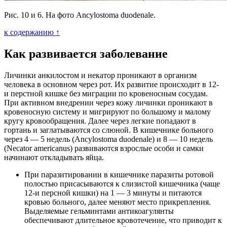
Рис. 10 и 6. На фото Ancylostoma duodenale.
к содержанию ↑
Как развивается заболевание
Личинки анкилостом и некатор проникают в организм
человека в основном через рот. Их развитие происходит в 12-
и перстной кишке без миграции по кровеносным сосудам.
При активном внедрении через кожу личинки проникают в
кровеносную систему и мигрируют по большому и малому
кругу кровообращения. Далее через легкие попадают в
гортань и заглатываются со слюной. В кишечнике больного
через 4 — 5 недель (Ancylostoma duodenale) и 8 — 10 недель
(Necator americanus) развиваются взрослые особи и самки
начинают откладывать яйца.
При паразитировании в кишечнике паразиты ротовой
полостью присасываются к слизистой кишечника (чаще
12-и персной кишки) на 1 — 3 минуты и питаются
кровью больного, далее меняют место прикрепления.
Выделяемые гельминтами антикоагулянты
обеспечивают длительное кровотечение, что приводит к