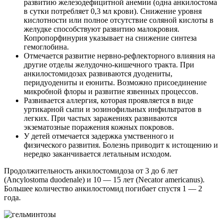
развитию железодефицитной анемии (одна анкилостома
в сутки потребляет 0,3 мл крови). Снижение уровня
кислотности или полное отсутствие соляной кислоты в
желудке способствуют развитию малокровия.
Копропорфинурия указывает на снижение синтеза
гемоглобина.
Отмечается развитие нервно-рефлекторного влияния на
другие отделы желудочно-кишечного тракта. При
анкилостомидозах развиваются дуодениты,
перидуодениты и еюниты. Возможно присоединение
микробной флоры и развитие язвенных процессов.
Развивается аллергия, которая проявляется в виде
уртикарной сыпи и эозинофильных инфильтратов в
легких. При частых заражениях развиваются
экзематозные поражения кожных покровов.
У детей отмечается задержка умственного и
физического развития. Болезнь приводит к истощению и
нередко заканчивается летальным исходом.
Продолжительность анкилостомидоза от 3 до 6 лет
(Ancylostoma duodenale) и 10 — 15 лет (Necator americanus).
Большее количество анкилостомид погибает спустя 1 — 2
года.